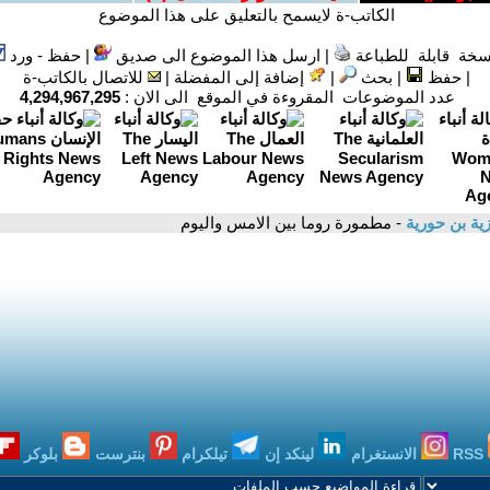
الكاتب-ة لايسمح بالتعليق على هذا الموضوع
سخة قابلة للطباعة
|
ارسل هذا الموضوع الى صديق
|
حفظ - ورد
|
حفظ
|
بحث
|
إضافة إلى المفضلة
|
للاتصال بالكاتب-ة
عدد الموضوعات المقروءة في الموقع الى الان :
4,294,967,295
ية بن حورية
- مطمورة روما بين الامس واليوم
RSS
الانستغرام
لينكد إن
تيلكرام
بنترست
بلوكر