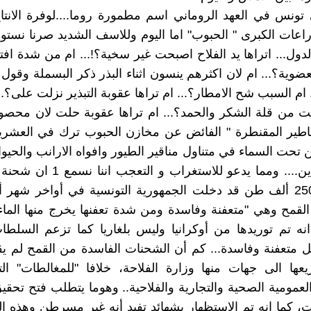
ونس في العهد الروماني اسم مطمورة روما....لوفرة الانتا
اعات الكبرى " الحبوب" اما اليوم وللاسف الشديد صرنا نستو
ول... اتراها يد الفلاح اصبحت غير سخية؟!... ام من شدة افت
عضوية؟... ام لان اكثرهم ينسون اثناء البذر ذكر البسملة وقول
.. ام السبب شح الامطار؟... ام تراها عقوبة التبذير نزلت على؟...
ت من قلة الشكر والحمد؟... ام تراها عقوبة حلت لان محصو
ناطير المقنطرة " الفائض عن مخازن الحبوب ترك في العشري
 تحت السماء في متناول مناقير الطيور وافواه الارانب والحيو
على الوالدين.... ومما يدعو للاستغراب و
لقمح وهي "متعفنة وفاسدة ومن شدة تعفنها يخرج منها الما
نه تم توريدها من أوكرانيا وليس بلغاريا كما تزعم السلط
متعفنة وفاسدة... كم أن الشحنات الفاسدة من القمح لم يق
عها الى جهات منها وزارة الفلاحة، خلافا "للمغالطات" ال
عمومية الصحية والتجارية والفلاحية.. وهوما يتطلب فتح تحق
ت، كما انه تم الاستظهار بشهائد تفيد أنه غير مسرطن وهذه ا