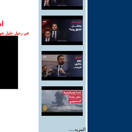
ا‫
في رحيل جليل شهبا
المزيد.....