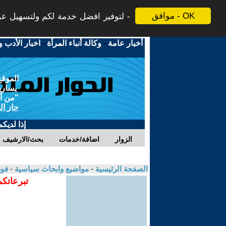
موافق - OK
لتوفير افضل خدمة لكم ولتسهيل عملي
أخبار عامة
-
وكالة أنباء المرأة
-
اخبار الأدب و
الموقع
يسارية
"من أج
حاز ال
إذا لديك
الزوار
اضافة/خدمات
بحث/الارشيف
الصفحة الرئيسية
-
مواضيع وابحاث سياسية
-
فوز
تبرعاتكم