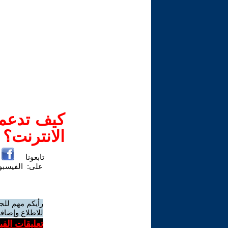
كيف تدعم-
الانترنت؟
تابعونا
على:
الفيسب
رأيكم مهم للج
للاطلاع وإضافة
تعليقات الف