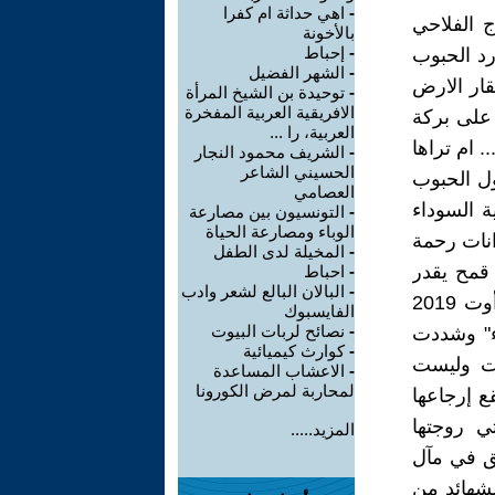
-
اهي حداثة ام كفرا
ج الفلاحي
بالأخونة
-
إحباط
رد الحبوب
-
الشهر الفضيل
قار الارض
-
توحيدة بن الشيخ المرأة
الافريقية العربية المفخرة
 على بركة
العربية، را ...
. ام تراها
-
الشريف محمود النجار
الحسيني الشاعر
ل الحبوب
العصامي
ة السوداء
-
التونسيون بين مصارعة
الوباء ومصارعة الحياة
انات رحمة
-
المخيلة لدى الطفل
 التعجب اننا نسمع 1 ان شحنة قمح يقدر
-
احباط
-
البالان البالع لشعر وادب
كميتها بــ 250 ألف طن قد دخلت الجمهورية التونسية في أواخر شهر أوت 2019
الفايسبوك
-
نصائح لربات البيوت
ء" وشددت
-
كوارث كيميائية
ات وليست
-
الاعشاب المساعدة
لمحاربة لمرض الكورونا
ع إرجاعها
تي روجتها
المزيد.....
يق في مآل
لشهائد من