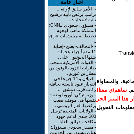
أخبار عامة
-
-الأمر سابق لأوانه-..
ترامب يرفض تأييد ترشيح
نائبه لانتخابات ...
-
مسؤول سعودي لـCNN:
المملكة تتأهب لهجوم
تخطط له ميليشيات عراق
...
-
-التحالف- يعلن -إصابة
11 مدنياً جراء هجمات
Transl
شنها الحوثيون على ...
-
القوات الأمريكية تسحب
طائرات التزود بالوقود من
مطار بن غوريو ...
-
قتيلان و 14 جريحا في
اعية، والمساواة
انفجار عبوة ناسفة بحافلة
ركاب قرب دمشق ...
م.
ساهم/ي معنا!
-
وزير تركي: أوروبا وضعت
رار هذا المنبر الحر
نفسها في موقف صعب
برفضها الغاز الروسي ...
معلومات التحويل
-
الولايات المتحدة ترسل
200 جندي لدعم جهود
مكافحة حرائق الغابا ...
-
مصدر سعودي مسؤول:
هناك تنسيق بين الحوثيين