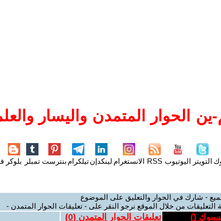
ين الحوار المتمدن واليسار والعلم
وك
التويتر
اليوتيوب
RSS
الانستغرام
لينكدإن
تيلكرام
بنترست
تمبلر
بلوكر
فل
ميع - شارك في الحوار والتعليق على الموضوع
 التعليقات من خلال الموقع نرجو النقر على - تعليقات الحوار المتمدن -
يسبوك (
)
تعليقات الحوار المتمدن (
0
)