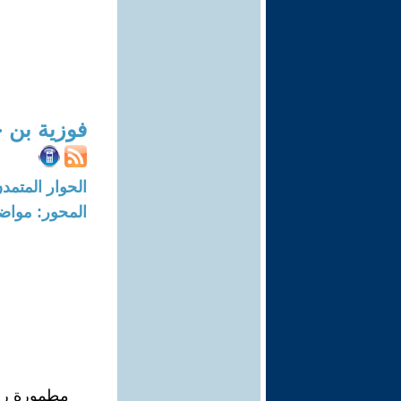
فوزية بن 
الحوار المتمدن-العدد: 7170 - 22
المحور: مواض
مطمورة روم