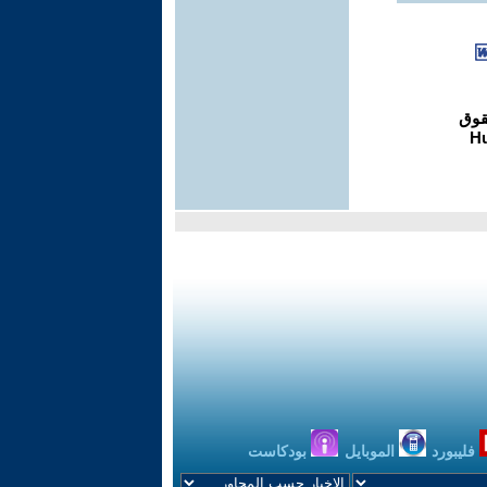
فليبورد
الموبايل
بودكاست