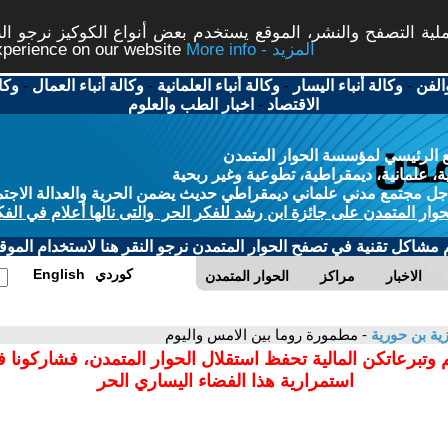
ة التصفح والنشر، الموقع يستخدم بعض أنواع الكوكيز نرجو النق
More info - المزيد
experience on our website
الفن
-
وكالة أنباء اليسار
-
وكالة أنباء العلمانية
-
وكالة أنباء العمال
-
وكا
الاقتصاد
-
اخبار الطب والعلوم
 الرئيسي لمؤسسة الحوار المتمدن
، علمانية، ديمقراطية، تطوعية وغير ربحية
ل مجتمع مدني علماني ديمقراطي حديث يضمن الحرية والعدالة الاجتم
حوار المتمدن على جائزة ابن رشد للفكر الحر والتى نالها أعلام في الفك
م مشاكل تقنية في تصفح الحوار المتمدن نرجو النقر هنا لاستخدام الموقع
كوردي
English
الاخبار
مراكز
الحوار المتمدن
ية بن حورية
- مطمورة روما بين الامس واليوم
 وتبرعاتكن المالية تحفظ استقلال الحوار المتمدن، فشاركونا 
استمرارية هذا الفضاء اليساري الحر