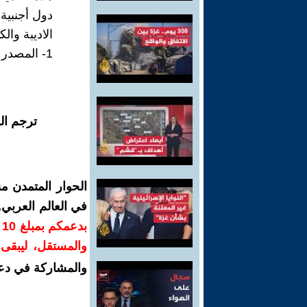
دول أجنبية
الاديبة وال
1- المصدر عن shemsfm.net بتاريخ 02.01.2020 19:34
ترجم ال
الحوار المتمدن م
في العالم العربي
ب
والمستقل، ليبقى ص
والمشاركة في دع