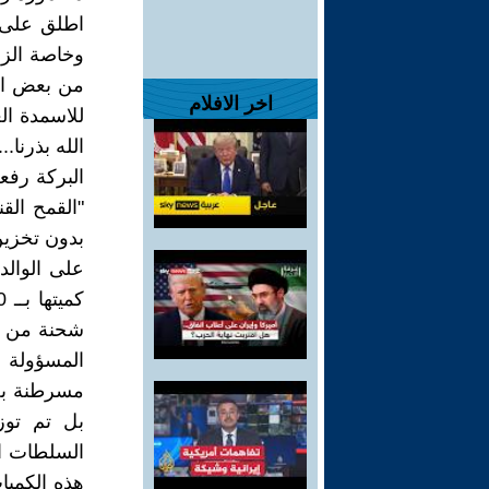
اطلق على ت
وخاصة الزر
من بعض الد
اخر الافلام
للاسمدة ال
الله بذرنا.
البركة رفع
"القمح الق
بدون تخزين
شحنة من ا
المسؤولة ا
مسرطنة بل 
بل تم توزي
السلطات ال
هذه الكميا