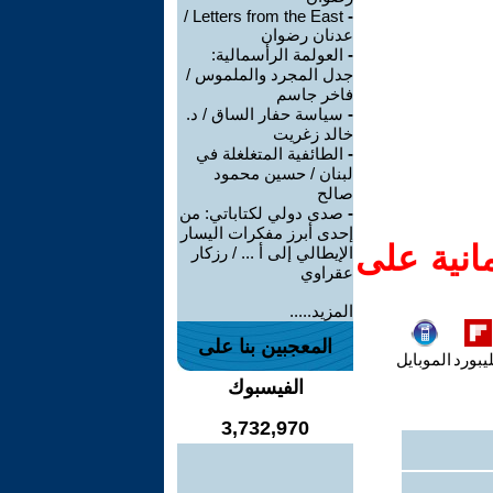
Letters from the East /
-
عدنان رضوان
-
العولمة الرأسمالية:
جدل المجرد والملموس /
فاخر جاسم
-
سياسة حفار الساق / د.
خالد زغريت
-
الطائفية المتغلغلة في
لبنان / حسين محمود
صالح
-
صدى دولي لكتاباتي: من
إحدى أبرز مفكرات اليسار
انية على
الإيطالي إلى أ ... / رزكار
عقراوي
المزيد.....
المعجبين بنا على
يبورد
الموبايل
الفيسبوك
3,732,970