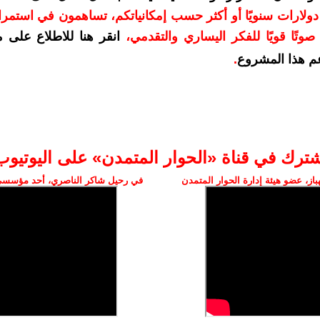
دعمكم بمبلغ 10 دولارات سنويًا أو أكثر حسب إمكانياتكم، تساهمون في استم
وتًا قويًا للفكر اليساري والتقدمي
،
انقر هنا للاطلاع على 
م هذا المشروع
.
شترك في قناة «الحوار المتمدن» على اليوتيوب
ز، عضو هيئة إدارة الحوار المتمدن
في رحيل شاكر الناصري، أحد مؤسسي 