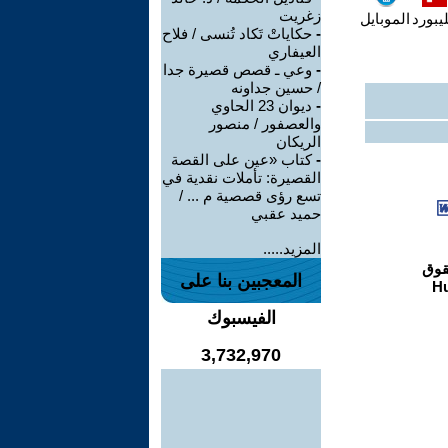
زغريت
يبورد
الموبايل
-
حكاياتْ تَكاد تُنسى / فلاح
العيفاري
-
وعي ـ قصص قصيرة جدا
/ حسين جداونه
-
ديوان 23 الحاوي
والعصفور / منصور
الريكان
-
كتاب «عين على القصة
القصيرة: تأملات نقدية في
تسع رؤى قصصية م ... /
حميد عقبي
المزيد.....
المعجبين بنا على
الفيسبوك
3,732,970