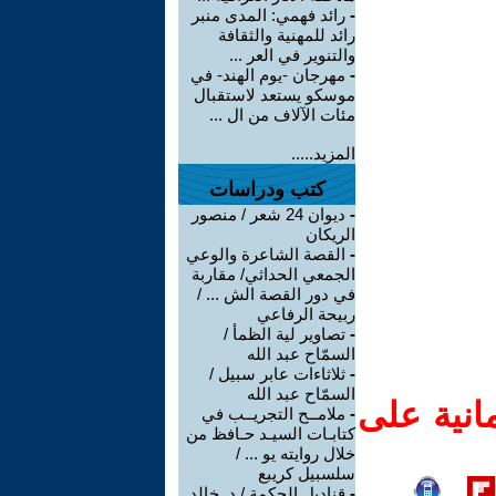
-
رائد فهمي: المدى منبر
رائد للمهنية والثقافة
والتنوير في العر ...
-
مهرجان -يوم الهند- في
موسكو يستعد لاستقبال
مئات الآلاف من ال ...
المزيد.....
كتب ودراسات
-
ديوان 24 شعر / منصور
الريكان
-
القصة الشاعرة والوعي
الجمعي الحداثي/ مقاربة
في دور القصة الش ... /
ربيحة الرفاعي
-
تصاوير لية الظمأ /
السمّاح عبد الله
-
ثلاثاءات عابر سبيل /
السمّاح عبد الله
انية على
-
ملامــح التجريــب في
كتابـات السيـد حـافظ من
خلال روايته يو ... /
سلسبيل كريبع
-
قناديل الحكمة / د. خالد