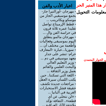
رار هذا المنبر الحر
اخبار الأدب والفن
-
مهرجان -أورالتيرا جاز-
معلومات التحويل
يجمع موسيقيي الجاز من
موسكو ويكاترينب ...
-
قطط الإرميتاج تواصل
تقليدا عمره ثلاثة قرون
في حراسة الفن وال ...
-
مهرجان مالمو ينطلق
اليوم بموسيقى وفعاليات
وأطعمة من مختلف أن ...
-
سوريا...عبارة -المعازف
حرام- تنشر على جدار
معهد موسيقي في دم ...
الحوار المتمدن
-
وزير التعليم العالي
والبحث العلمي والقائم
بعمل وزير الثقافة ...
-
اللغة التي تسكننا.. حين
يكتب اللسان سيرة العقل
-
مراجعات جديدة تكشف
حقيقة فشل الاستخبارات
الغربية في ألبانيا ...
-
«لن نتخلى عن أي
قطعة».. الثقافة تؤكد
ملاحقة الآثار العراقية ...