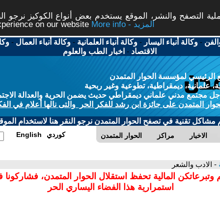
ة التصفح والنشر، الموقع يستخدم بعض أنواع الكوكيز نرجو النق
More info - المزيد
experience on our website
الفن
-
وكالة أنباء اليسار
-
وكالة أنباء العلمانية
-
وكالة أنباء العمال
-
وكا
الاقتصاد
-
اخبار الطب والعلوم
 الرئيسي لمؤسسة الحوار المتمدن
، علمانية، ديمقراطية، تطوعية وغير ربحية
ل مجتمع مدني علماني ديمقراطي حديث يضمن الحرية والعدالة الاجتم
حوار المتمدن على جائزة ابن رشد للفكر الحر والتى نالها أعلام في الفك
م مشاكل تقنية في تصفح الحوار المتمدن نرجو النقر هنا لاستخدام الموقع
كوردي
English
الاخبار
مراكز
الحوار المتمدن
ة
- الادب والشعر
 وتبرعاتكن المالية تحفظ استقلال الحوار المتمدن، فشاركونا 
استمرارية هذا الفضاء اليساري الحر