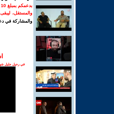
ب
والمستقل، ليبقى ص
والمشاركة في دع
ا‫
في رحيل جليل شهبا