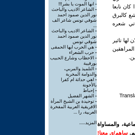
-
انها الموت يا بشر!!!
 كان نابعا
-
الشاعر الاديب والباحث
ع كالبرق
نور الدين صمود احمد
شوقي تونس شاعر الف
اتي شعره
...
-
الشاعر الاديب والباحث
نور الدين صمود احمد
 لها تاثير
شوقي تونس
-
هي الحرب ايها الحمقى
لمراهقين
-
حرب الشعراء
ن.
-
الاحظاب وشارع الحبيب
بورقيبة
-
التلميذ والمربي،
والدوامة المخربة
-
اهي حداثة ام كفرا
بالأخونة
-
إحباط
Transl
-
الشهر الفضيل
-
توحيدة بن الشيخ المرأة
الافريقية العربية المفخرة
العربية، را ...
المزيد.....
اعية، والمساواة
م.
ساهم/ي معنا!