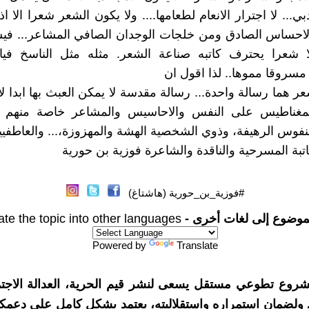
دبي... لا اجترار الانعام لطعامها.... ولا يكون الشعر شعرا الا اذا
لاحساس الصادق ومن خلجات الوجدان الصافي المشاعر... فيش
 شعرا يحترف كاتبه صناعة الشعر. مثله مثل الناسخ في
مسروقا مموها.. لذا اقول ان
ر هما رسالة واحدة... رسالة مقدسة لا يمكن العبث بها ابدا لان
مغناطيس على النفس والاحاسيس والمشاعر خاصة منهم ا
فوس الرهيفة، وذوي الشخصية الهشة والمهزوزة،... والعاطفيي
كاتبة المسرحية والناقدة والشاعرة فوزية بن حورية
#فوزية_بن_حورية (هاشتاغ)
موضوع إلى لغات أخرى -
ate the topic into other languages
Powered by
Translate
شروع تطوعي مستقل يسعى لنشر قيم الحرية، العدالة الاجتم
. ولضمان استمراره واستقلاليته، يعتمد بشكل كامل على دعمك