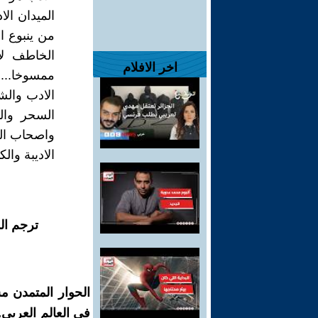
الميدان الا
من ينبوع ا
الخاطف لا
اخر الافلام
ممسوخا... 
الادب والشع
السحر وال
واصحاب الن
الاديبة وال
ترجم ال
الحوار المتمدن م
في العالم العربي