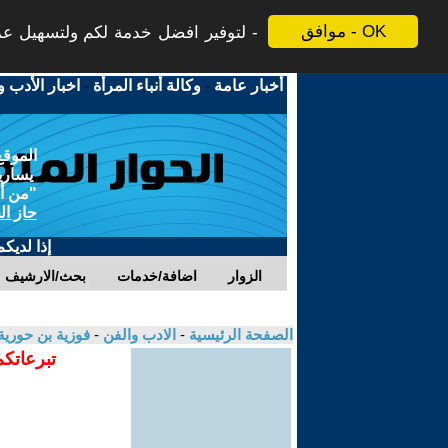
موافق - OK
لتوفير افضل خدمة لكم ولتسهيل عملي
أخبار عامة
-
وكالة أنباء المرأة
-
اخبار الأدب و
الموقع
يسارية
"من أج
حاز ال
إذا لديك
الزوار
اضافة/خدمات
بحث/الارشيف
الصفحة الرئيسية
-
الادب والفن
-
فوزية بن حوري
تبرعاتكم