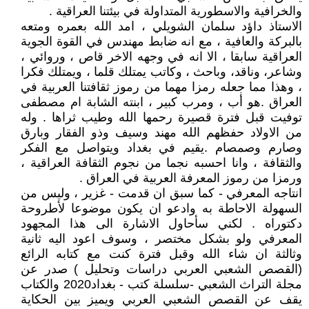
والخرافية والاسطورية المتداولة في بيئتنا العراقية .
الاستاذ داؤد سلمان الشويلي ، امد الله بعمره ومتعه
بالبركة والعافية ، مع انه ضابط مهندس في القوة الجوية
العراقية سابقا ، الا انه في وجهه الاخر قاص ، وروائي ،
وشاعر، وناقد، وباحث ، وكاتب يمتلك قلما ، ويمتلك فكرا
، وهذا مما جعله رمزا مهما من رموز ثقافتنا العربية في
العراق .هو أب ، ومرب كبير ، ابنته الشابة ام مصطفى
توفيت قبل فترة قصيرة رحمها الله وطيب ثراها . وله
من الاولاد حفظهم الله مهند وسيف وذو الفقار وبارق
وصارم وصمصام .يقيم في بغداد ويتواصل مع الفكر
والثقافة ، وانا احسبه نجما من نجوم الثقافة العراقية ،
ورمزا من رموز المعرفة العربية في العراق .
انتاجه المعرفي - كما سبق ان قدمت - غزير ، وليس من
السهولة الاحاطة به وادعو ان يكون موضوعا لأطروحة
دكتوراه . لكني سأحاول الاشارة الى هذا المجهود
المعرفي ولو بشكل مختصر ، وسوف اعود اليه ثانية
وثالثة ان شاء الله وقبل فترة كنت مع كتابه الرائع
(القصص الشعبي العربي دراسات وتحليل ) صدر عن
مجلة التراث الشعبي -سلسلة كتب - بغداد2020 والكتاب
يقف عن القصص الشعبي العربي ويميز بين الحكاية