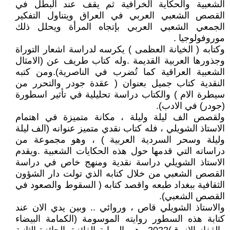
الشعبية والحكاية الخرافية ثم يقف عند البطل في
القصص الشعبي العربي في العراق ويتناول التفكير
الجمعي الشعبي العربي بإتجاه المرأة ويحلل ذلك
موروفولوجيا .
وكتابه ( الخيانة العظمى ) يكرسه لدراسة اشعار التوراة
وجذورها العربية القديمة .وله كتاب طريف عن (الامثال
الشعبية العراقية كما تُضرب في الناصرية).ومن كتبه
النقدية كتاب جميل بعنوان ( عقدة جودر والتحرر من
سيطرة الام ) والكتاب دراسة تحليلية في تأثير اسطورة
(جودر) في الادب).
ولقصص الف ليلة وليلة ، مكانة متميزة في اهتمام
الاستاذ الشويلي ، فله كتاب نقدي متميز عنوانه (الف ليلة
وليلة وسحر السردية العربية ) ، وهو مجموعة من
دراساته التي قدمها حول هذه الحكايات الشعبية .ويقدم
الاستاذ الشويلي دراسة نقدية ومنهج خاص في دراسة
القصص الشعبي من خلال كتابه الذي تولت دار الشؤون
الثقافية ببغداد طبعه واقصد كتابه ( السقوط والصعود في
القصص الشعبي).
والاستاذ الشويلي قاص ، وروائي .. وبين يدي الان عند
كتابة هذه السطور روايته الموسومة (الكمامة البيضاء