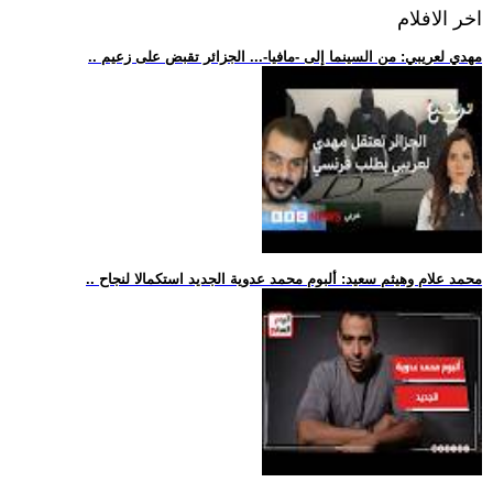
اخر الافلام
.. مهدي لعريبي: من السينما إلى -مافيا-... الجزائر تقبض على زعيم
.. محمد علام وهيثم سعيد: ألبوم محمد عدوية الجديد استكمالا لنجاح