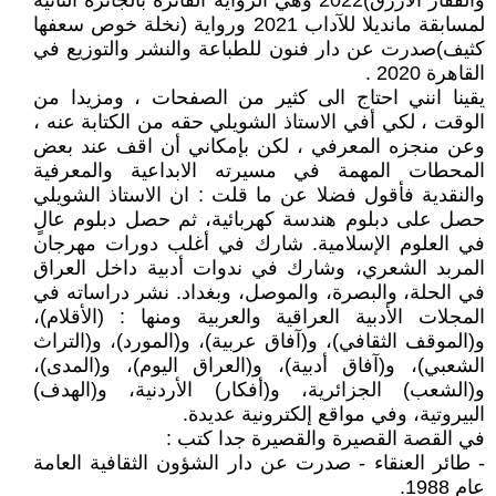
والقفاز الازرق)2022 وهي الرواية الفائزة بالجائزة الثانية
لمسابقة مانديلا للآداب 2021 ورواية (نخلة خوص سعفها
كثيف)صدرت عن دار فنون للطباعة والنشر والتوزيع في
القاهرة 2020 .
يقينا انني احتاج الى كثير من الصفحات ، ومزيدا من
الوقت ، لكي أفي الاستاذ الشويلي حقه من الكتابة عنه ،
وعن منجزه المعرفي ، لكن بإمكاني أن اقف عند بعض
المحطات المهمة في مسيرته الابداعية والمعرفية
والنقدية فأقول فضلا عن ما قلت : ان الاستاذ الشويلي
حصل على دبلوم هندسة كهربائية، ثم حصل دبلوم عالٍ
في العلوم الإسلامية. شارك في أغلب دورات مهرجان
المربد الشعري، وشارك في ندوات أدبية داخل العراق
في الحلة، والبصرة، والموصل، وبغداد. نشر دراساته في
المجلات الأدبية العراقية والعربية ومنها : (الأقلام)،
و(الموقف الثقافي)، و(آفاق عربية)، و(المورد)، و(التراث
الشعبي)، و(آفاق أدبية)، و(العراق اليوم)، و(المدى)،
و(الشعب) الجزائرية، و(أفكار) الأردنية، و(الهدف)
البيروتية، وفي مواقع إلكترونية عديدة.
في القصة القصيرة والقصيرة جدا كتب :
- طائر العنقاء - صدرت عن دار الشؤون الثقافية العامة
عام 1988.