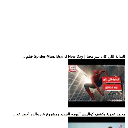
.. فيلم Spider-Man: Brand New Day | البداية اللي كان بيتر محتا
.. محمد عدوية يكشف كواليس ألبومه الجديد ومشروع عن والده أحمد عد