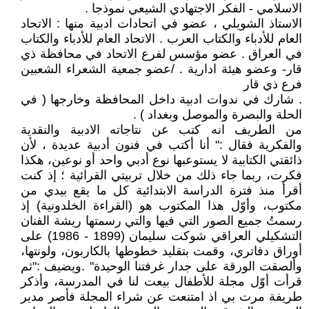
الاسلامي - الفكر الاجتهادي الشيعي نموذجا .
الاستاذ الشويلي ، عضو في اتحادات ادبية منها : الاتحاد
العام للأدباء والكتاب العرب . الاتحاد العام للأدباء والكتاب
في العراق . عضو مؤسس لفرع الاتحاد في محافظة ذي
قار- وعضو هيئة ادارية . /عضو جمعية الشعراء الشعبين
فرع ذي قار
. شارك في ندوات ادبية داخل المحافظة وخارجها ( في
الحلة والبصرة والموصل وبغداد ) .
من الطريف انه كتب عن نتاجاته الادبية والنقدية
والفكرية فقال :" أنا أكتب في فنون أدبية عديدة ، لأن
ذائقتي الكتابية لا يستوعبها نوع أدبي واحد أو نوعين، هكذا
فكرت، ربما جاء ذلك من خلال تربيتي القرائية ؛ إذ كنت
أقرأ منذ فترة الدراسة الابتدائية كل ما يقع بيدي من
مكتوب، وأوّل هذا المكتوب هو (القراءة الخلدونية) إذ
رسمتُ جميع الصور التي فيها والتي رسمتها ريشة الفنان
التشكيلي العراقي شوكت سليمان (1899 - 1986) على
أوراق دفاتري، وقمت بتقليد خطوطها بالكاربون، ولونتها،
وألصقت الورقة على جدار غرفتنا الوحيدة" .ويضيف :"ثم
قرأت أوّل مجلة للأطفال بيعت لنا في المدرسة، وأذكر
طريفة مرت بي اذ امتنعت عن شراء المجلة فأصر مدير