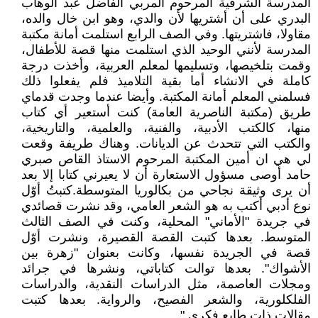
المدرسة الشرقية المرحوم المربي الفاضل عبد الوهاب
البدري على أن أشتريها لأن والدي، وهو ابن خال والده،
مقاولا، فاشتريتها. وفي الصف الرابع استلمت أمانة مكتبة
المدرسة لأنني الوحيد الذي استلمت منها قصة للأطفال،
وقمت بتلخيصها، وتسليمها لمعلم العربية، وأخذت درجة
كاملة في الانشاء أما بقية التلاميذ فلم يفعلوا ذلك
فسلمني المعلم أمانة المكتبة. وأيضا عندما وجدت قدماي
طريق (مكتبة الناصرية العامة) كنت أستعير أي كتاب
منها، كالكتب الأدبية، والفنية، والعلمية، والتاريخية،
والكتب التي تتحدث عن الديانات. وهناك طريفة وقعت
لي هي ان أمين المكتبة المرحوم الاستاذ القاص صبري
حامد أوصى مسؤول الاستعارة أن لا يعيرني كتابا إلا بعد
أن يرى وثيقة نجاحي من بكالوريا المتوسطة.كتبتُ أوّل
نوع أدبي أكتب به هو الشعر العامي، وقد نشرت قصائدي
في جريدة "الأماني" المحلية، وكنت في الصف الثالث
المتوسط. بعدها كتبت القصة القصيرة، ونشرت أوّل
قصة في الجريدة نفسها، وكانت بعنوان "زهرة بين
الأشواك". بعدها توالت كتاباتي، ونشرها في جرائد
ومجلات العاصمة، مثل الدراسات النقدية، والدراسات
الفلكلورية، والشعر الفصيح، والرواية. بعدها كتبت
مقالات ذات طابع فكري " .