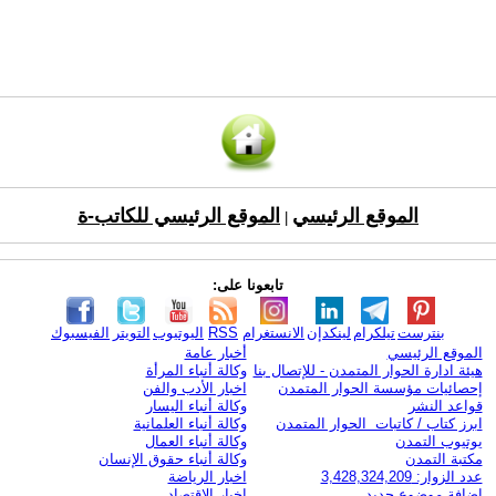
الموقع الرئيسي
الموقع الرئيسي للكاتب-ة
|
تابعونا على:
بنترست
تيلكرام
لينكدإن
الانستغرام
RSS
اليوتيوب
التويتر
الفيسبوك
الموقع الرئيسي
أخبار عامة
هيئة ادارة الحوار المتمدن - للإتصال بنا
وكالة أنباء المرأة
إحصائيات مؤسسة الحوار المتمدن
اخبار الأدب والفن
قواعد النشر
وكالة أنباء اليسار
ابرز كتاب / كاتبات الحوار المتمدن
وكالة أنباء العلمانية
يوتيوب التمدن
وكالة أنباء العمال
مكتبة التمدن
وكالة أنباء حقوق الإنسان
عدد الزوار: 3,428,324,209
اخبار الرياضة
اضافة موضوع جديد
اخبار الاقتصاد