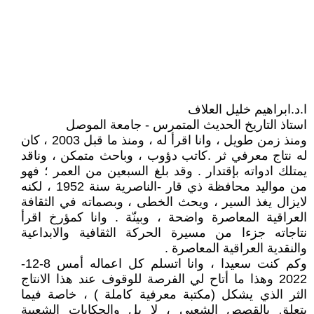
ا.د.ابراهيم خليل العلاف
استاذ التاريخ الحديث المتمرس - جامعة الموصل
ومنذ زمن طويل ، وانا اقرأ له ، ومنذ ما قبل 2003 ، كان
له نتاج معرفي ثر .كاتب دؤوب ، وباحث متمكن ، وناقد
يمتلك ادواته بإقتدار . وقد بلغ السبعين من العمر ؛ فهو
من مواليد محافظة ذي قار -الناصرية سنة 1952 ، لكنه
لايزال يغذ السير ، ويحث الخطى ، وبصماته في الثقافة
العراقية المعاصرة واضحة ، وبينّة . وانا كمؤرخ اقرأ
نتاجاته جزءا من مسيرة الحركة الثقافية والابداعية
والنقدية العراقية المعاصرة .
وكم كنت سعيدا ، وانا اتسلم كل اعماله أمس 8-12-
2022 وهذا ما أتاح لي الفرصة للوقوف عند هذا الانتاج
الثر الذي يشكل (مكتبة معرفية كاملة ) ، خاصة فيما
يتعلق بالقصص الشعبي ، لا بل والحكايات الشعبية