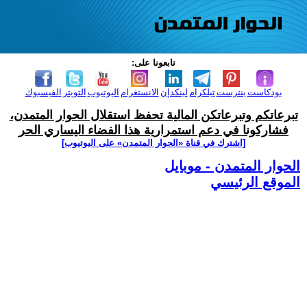
تابعونا على:
بودكاست
بنترست
تيلكرام
لينكدإن
الانستغرام
اليوتيوب
التويتر
الفيسبوك
تبرعاتكم وتبرعاتكن المالية تحفظ استقلال الحوار المتمدن،
فشاركونا في دعم استمرارية هذا الفضاء اليساري الحر
[اشترك في قناة ‫«الحوار المتمدن» على اليوتيوب]
الحوار المتمدن - موبايل
الموقع الرئيسي