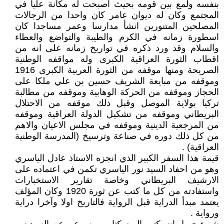
بنفسه ولمع بين قومه بحيث اصبحت له مكانة عليا في
المجتمع وكان له ديوان عامر كان واحدا من الرجالات
المصلحين المتنورين انشأ مدارسا وعمر مساجدا كان
اسطورة زمانه في الكرم والطيبة والتواضع والعطاء
والسلام وقد ورد ذكره في تواريخ زمانه على انه من
اقطاب الثورة العراقية الكبرى وله مواقفه الوطنية
الصريحة ومنها موقفه من الثورة العربية الكبرى 1916
وموقفه من مبايعة الشريف حسين بن علي ملكا على
الحجاز وموقفه من الحركة الوهابية وموقفه من مطالبة
تركيا بولاية الموصل وقبل ذلك موقفه من الاحتلال
البريطاني وموقفه من تشكيل الدولة العراقية وموقفه
من المرجعية الدينية وموقفه في مجلس الاعيان والاهم
من كل ذلك دوره في صناعة وترسيخ (المدرسة الوطنية
العراقية) .
قيمة هذا السفر الكبير الذي انجزه الاستاذ عادل الياسري
وهو من احفاد السيد نور الياسري تكمن في اعتماده على
الارشيف البريطاني وخاصة تقارير الاستخبارات
واستفادته من كل ما كتب عن ثورة 1920 وكان المؤلف
يعتمد مبدأ الدراية قبل الرواية فالتاريخ اولا وآخرا دراية
ورواية .