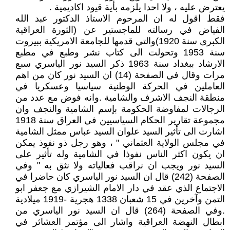
يعترض عليه ، ولا احدا يلزمه بأية قيود اكاديمية .
فقط اقول له ان المرحوم الاستاذ الدكتور عبد الله
الفياض في رسالته للماجستير عن (الثورة العراقية
الكبرى سنة 1920)والتي قدمها للجامعة الامريكية ببيروت
سنة 1953 وتحولت الى كتاب نشر وطبع في مطبع
الارشاد ببغداد سنة 1963 ذكر السيد نور الياسري سبع
مرات وقال في الصفحة (14) ان السيد نور كان من اهم
العاملين في الحركة الوطنية سياسيا وعسكريا في
منطقة النجف الاشرف والشامية .وانه فوض مع عدد من
الرجالات لمفاوضة الحكومة بإسم الشامية والنجف وان
مجموعة تقارير الحكام السياسيين في العراق سنة 1918
اشارت الى تأثير السيد علوان السيد عباس ممثل الشامية
في مجلس الولاية العثماني " ، وهو رجل ذو نفوذ يمكن
ان يكون اكثر الناس نفوذا في الشامية وله تأثير على
السيد نور ويجب ان نراقب فعالياته ولا نثق به " وفي
الصفحة (242) قال ان السيد نور الياسري كان حاضرا في
الاجتماع الذي عقد في دار الامام الشيرازي مع جعفر ابو
التمن وآخرين في 15 شعبان 1338 هجرية -1919 ميلادية
.وفي الصفحة (264) قال ان السيد نور الياسري من
ابطال النهضة العراقية واشار الى مؤتمر العشائر في