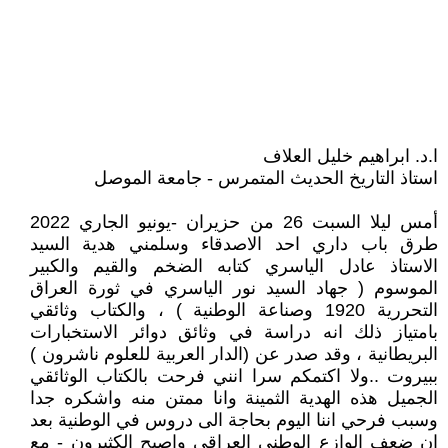
ا.د. ابراهيم خليل العلاف
استاذ التاريخ الحديث المتمرس - جامعة الموصل
أمس ليلا السبت 26 من حزيران -يونيو الجاري 2022
طرق باب داري احد الاصدقاء وسلمني هدية السيد
الاستاذ عادل الياسري كتابه الضخم والقيم والكبير
الموسوم ( جهاد السيد نور الياسري في ثورة العراق
التحررية 1920 وصناعة الوطنية ) ، والكتاب وثائقي
بامتياز ذلك انه دراسة في وثائق دوائر الاستخبارات
البريطانية ، وقد صدر عن (الدار العربية للعلوم ناشرون )
ببيروت ..ولا اكتمكم سرا انني فرحت بالكتاب الوثائقي
الجميل هذه الهدية الثمينة وانا ممتن منه واشكره جدا
وسبب فرحي اننا اليوم بحاجة الى دروس في الوطنية بعد
ان ضعف الوازع الوطني العراقي واصبح الكثيرون - مع