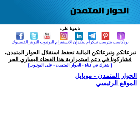
تابعونا على:
بودكاست
بنترست
تيلكرام
لينكدإن
الانستغرام
اليوتيوب
التويتر
الفيسبوك
تبرعاتكم وتبرعاتكن المالية تحفظ استقلال الحوار المتمدن،
فشاركونا في دعم استمرارية هذا الفضاء اليساري الحر
[اشترك في قناة ‫«الحوار المتمدن» على اليوتيوب]
الحوار المتمدن - موبايل
الموقع الرئيسي