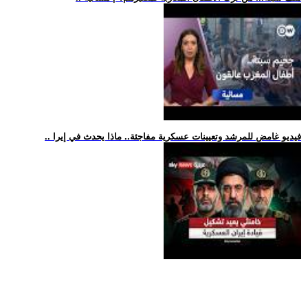
.. فيديو غامض للمرشد وتعيينات عسكرية مفاجئة.. ماذا يحدث في إيرا