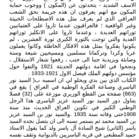
الاسف الشديد - يتحدثون عن (المكون ) ووجوب حماية
المكون مع انهم يعرفون ان هذه جريمة بحق الشعب
العراقي الذي لم يعرف مثل هذه الاصطلحات الخبيثة
وغير الواقعية ؛ فالعراقيون عندما ثاروا على العثمانيين
ثوراتهم العديدة ، وعندما ثاروا على الانكليز ثوراتهم
العدية والتي توجت بالثورة الكبرى ثورة العشرين ، لم
يكونوا يفكروا بمثل هذه الافكار الخاطئة وكانوا يعملون
عربا وكردا وتركمانا مسلمين ومسيحيين شيعة وسنة
وصابئة ويزيدية جنبا الى جنب ، رفعوا شعار الاستقلال ،
ونجحوا في اقامة دولتهم الحديثة 1921 والتفوا حول
مؤسس دولتهم الملك فيصل الاول 1921-1933 .
الكتاب الذي بين يدي ويحلو لي ان اسميه ب( السيد نور
الياسري وصناعة الفكرة الوطنية في العراق ) يقع في
(863) صفحة من القطع الوزيري موزعة على (32) فصلا
يتناول دور السيد نور السيد عزيز الياسري هذا الرجل
الوطني الكبير في تكوين العراق الحديث منذ سنة
1908حتى وفاته سنة 1935 .والسيد نور بن السيد عزيز
بن السيد محمد ثم يستمر نسبه الى ان يتصل بجده السيد
ياسر (الثاني) شيخ السادة آل ياسر ولد كما يقول الاستاذ
حميد المطبعي في قرية الياسريين بالديوانية وثقف نفسه