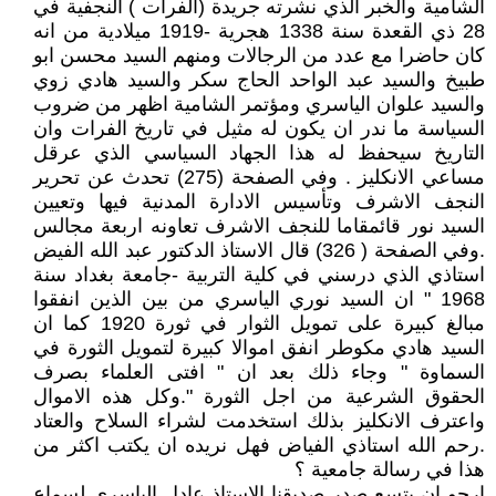
الشامية والخبر الذي نشرته جريدة (الفرات ) النجفية في
28 ذي القعدة سنة 1338 هجرية -1919 ميلادية من انه
كان حاضرا مع عدد من الرجالات ومنهم السيد محسن ابو
طبيخ والسيد عبد الواحد الحاج سكر والسيد هادي زوي
والسيد علوان الياسري ومؤتمر الشامية اظهر من ضروب
السياسة ما ندر ان يكون له مثيل في تاريخ الفرات وان
التاريخ سيحفظ له هذا الجهاد السياسي الذي عرقل
مساعي الانكليز . وفي الصفحة (275) تحدث عن تحرير
النجف الاشرف وتأسيس الادارة المدنية فيها وتعيين
السيد نور قائمقاما للنجف الاشرف تعاونه اربعة مجالس
.وفي الصفحة ( 326) قال الاستاذ الدكتور عبد الله الفيض
استاذي الذي درسني في كلية التربية -جامعة بغداد سنة
1968 " ان السيد نوري الياسري من بين الذين انفقوا
مبالغ كبيرة على تمويل الثوار في ثورة 1920 كما ان
السيد هادي مكوطر انفق اموالا كبيرة لتمويل الثورة في
السماوة " وجاء ذلك بعد ان " افتى العلماء بصرف
الحقوق الشرعية من اجل الثورة ".وكل هذه الاموال
واعترف الانكليز بذلك استخدمت لشراء السلاح والعتاد
.رحم الله استاذي الفياض فهل نريده ان يكتب اكثر من
هذا في رسالة جامعية ؟
ارجو ان يتسع صدر صديقنا الاستاذ عادل الياسري لسماع