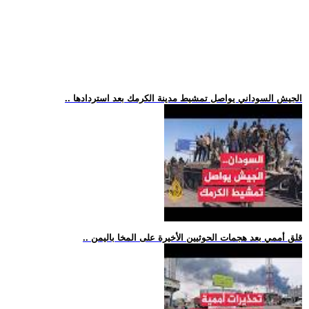
.. الجيش السوداني يواصل تمشيط مدينة الكرمك بعد استردادها
.. قلق أممي بعد هجمات الحوثيين الأخيرة على المخا باليمن