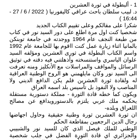
1 - ألبطولة في ثورة العشرين
د. لبيب سلطان باحث عراقي كاليفورنيا ( 2022 / 6 / 27 -
16:44 )
شكرا على مقالكم وعلى تقييم الكتاب الجديد
شخصيا كنت اول مرة اطلع على دور السيد نور في كتاب
من طبعة النجف عام 1964 ووجدته في جامعة توبنكن
بالمانيا اثناء زيارة عمل كنت ااقوم بها للجامعة عام 1992
واسم الكتاب البطولة في ثورى العشرين ومؤلفه السيد
علوان الياسري واستنسخته وأذهلتني فيه دقته في توثيق
الرسائل والمواقف والمراسلات مع الأنكليز ومنه تعرفت
الى السيد نور وكان مايلهمني هو الروح الوطنية العراقية
له ولقادة ثورة العشرين فلم يكن الدافع الديني ولا
المناصب ولا النفوذ بل تأسيس بلد اسمه العراق
ويكون كما خطه قادة الثورة - مملكة دستورية مستقلة
يحكمه ملك عربي يلتزم بالدستورويدافع عن مصالح
اللعراق وبلده-
ان ثورة العشرين ثورة وطنية حقيقية وحاول اجهاضها
رجال الدين الرجعيين بمقاطعة الحكم
الوطني للملك فيصل الذي كان للسيد نور والشبيبي
والجزائري اي قادة الثورة الفضل في جلب شخصية