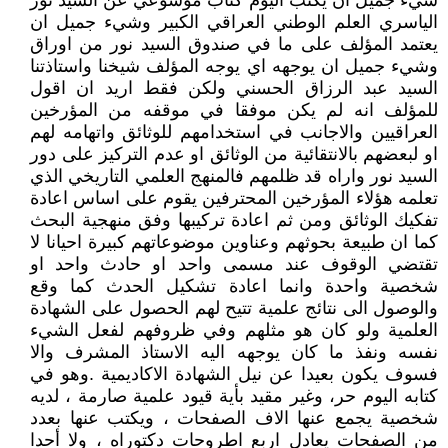
شيء جميل ان يكتب اليوم كتاب موسوعي عن السيد نور
الياسري العلم الوطني العراقي الكبير وشيء جميل ان
يعتمد المؤلف على ما في صندوق السيد نور من اوراق
وشيء جميل ان يوجهه اي يوجه المؤلف شيخنا واستاذتنا
السيد عبد الرزاق الحسني ولكن فقط اريد ان اقول
للمؤلف انه لم يكن موفقا في موقفه من المؤرخين
العراقيين والاجانب في استخدامهم للوثائق واتهامه لهم
او لبعضهم بالانتقائية من الوثائق او عدم التركيز على دور
السيد نور واراه قد ظلمهم فالمنهج العلمي التاريخي الذي
تعلمه هؤلاء المؤرخين المحترفين يقوم على اساس اعادة
تفكيك الوثائق ومن ثم اعادة تركيبها وفق منهجية البحث
كما ان طبيعة بحوثهم وعناوين موضوعاتهم كبيرة احيانا لا
تقتضي الوقوف عند مسمى واحد او حادث واحد او
شخصية واحدة وانما اعادة تشكيل الحدث كما وقع
والوصول الى نتائج علمية تتيح لهم الحصول على الشهادة
العلمية ولو كان هو مثلهم وفي ظروفهم لفعل الشيء
نفسه ونفذ ما كان يوجهه اليه الاستاذ المشرف والا
فسوف يكون بعيدا عن نيل الشهادة الاكاديمية .وهو في
كتابه اليوم حر، وغير مقيد بأية قيود علمية صارمة ، لديه
شخصية يجمع عنها الاف الصفحات ، ويكتب عنها بعدد
من الصفحات يعادل اربع اطروحات دكتوراه ، ولا أحدا