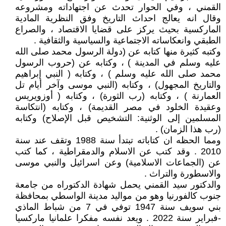
القمني ، وفي الحوار تحدث عن اجتهاداته ومشروعه
وقال انه يعالج احداث التاريخ وفق النظرية المادية
الماركسية بحيث يركز على قضايا الاقتصاد ، والصراع
الطبقي وانعكاساته الاجتماعية والسياسية والثقافية .
وكتبه كثيرة منها كتابه عن (دولة الرسول محمد صلى الله
عليه وسلم في المدينة ) ، وكتابه عن (حروب الرسول
محمد صلى الله عليه وسلم ) ، وكتابه ( النبي إبراهيم
والتاريخ المجهول) ، وكتابه (النبي موسى وآخر أيام تل
العمارنة ) ، وكتابه (رب الثورة) ، وكتابه ( أوزويريس
وعقيدة الخلود في مصر القديمة) ، وكتابه (انتكاسة
المسلمين إلى الوثنية: التشخيص قبل الإصلاح) وكتابه
(رب هذا الزمان) .
ومما الحظه ان كتاباته تبتدأ سنة 1988 وتقف عند سنة
2010 . وقد كتب عن الاسلام والدمقراطية ، كما كتب
عن (الجماعات الاسلامية) وعن اسرائيل والنبي موسى
والاسطورة والتراث .
والدكتور سيد القمني يحمل شهادة الدكتوراه من جامعة
جنوب كالفورنيا وهو من مواليد مدينة الواسطي بمحافظة
بني سويف سنة 1947 توفي في 7 من شباط الماذي
-فبراير سنة 2022 . ويعد نفسه مفكرا علمانيا ماركسيا