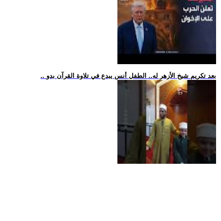
.. بعد تكريم شيخ الأزهر له.. الطفل أنس يبدع في تلاوة القرآن بدو