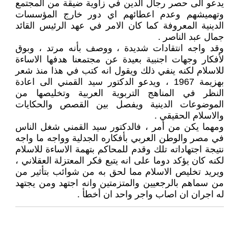
يدعو الى حصر رجال الدين في زاوية ضيقة من المجتمع
وتهميشهم وعدم اعطائهم اي دور خارج المؤسسات
الدينية المعروفة كما كان الامر في عهد الرئيس القائد
جمال عبد الناصر .
وقد واجه انتقادات شديدة ، ووصف بأنه مرتد ، وبوق
لأفكار وجهات اجنبية بعيدة عن مجتمعنا هدفها الاساءة
للاسلام لكنه ينفي ذلك ويقول انه كتب في هذا منذ شعر
بهزيمة 1967 ، ويدعو الدكتور سيد القمني الى اعادة
النظر في المناهج التربوية العربية وتخليصها من
الموضوعات الدينية ويفصل بين القصص والحكايات
والاسلام الحقيقي .
ومهما يكن من أمر ، فالدكتور سيد القمني شغل الناس
في مصر والوطن العربي بأفكاره الجدلية وواجه ما واجه
نتيجة اجتهاداته تلك وقدم للمحاكم بتهمة الاساءة للاسلام
لكنه كان يؤكد دوما على انه يتبع فكر المعتزلة العقلاني ،
ويريد تخليص الاسلام مما لحق به من شوائب بتأثير من
من سماهم بالرجعيين والمتزمتين وانه اجتهد ومن يجتهد
له اجران ان اصاب واجر واحد ان أخطأ .