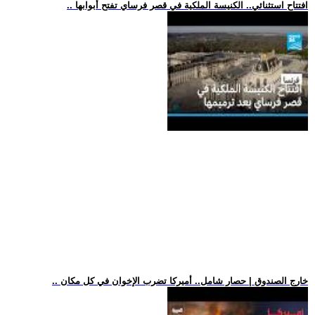
.. افتتاح استثنائي.. الكنيسة الملكية في قصر فرساي تفتح أبوابها
.. خارج الصندوق | حصار شامل.. أميركا تضرب الإخوان في كل مكان