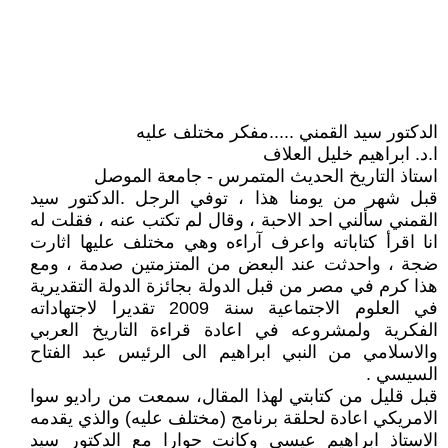
الدكتور سيد القمني .....مفكر مختلف عليه
ا.د. ابراهيم خليل العلاف
استاذ التاريخ الحديث المتمرس - جامعة الموصل
قبل شهر من يومنا هذا ، توفي الرجل .الدكتور سيد
القمني سألني احد الاحبة ، وقال لم تكتب عنه ، فقلت له
انا اقرأ كتاباته واعرف آراءه وهي مختلف عليها اثارت
ضجة ، واحدثت عند البعض من المتزمتين صدمة ، ومع
هذا كرم في مصر من قبل الدولة بجائزة الدولة التقديرية
في العلوم الاجتماعية سنة 2009 تقديرا لاجتهاداته
الفكرية ولمشروعه في اعادة قراءة التاريخ العربي
والاسلامي من النبي ابراهيم الى الرئيس عبد الفتاح
السيسي .
قبل قليل من كتابتي لهذا المقال، سمعت من راديو سوا
الامريكي اعادة لحلقة برنامج (مختلف عليه) والذي يقدمه
الاستاذ ابراهيم عيسى وكانت حوارا مع الدكتور سيد