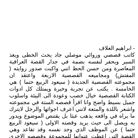
- ابراهيم العلاف
كاتب قصصي وروائي موصلي جاد يحث الخطى ويغذ
السير ويحفر لنفسه بصمة في جدار القصة العراقية
المعاصرة ومن حسن الحظ انني واكبت صدور روايته (
المفتش) ومجاميعه القصصية الاربعة واعتقد ان
مجموعته القصصية الجديدة ( سيعود الربيع حتما ) هي
الخامسة . يكتب عن تجربة وخبرة ويمتلك كل ادوات
الكتابة القصصية خيال خصب وعودة الى البيئة واسلوب
جميل بسيط واضح وانا اقرأ قصصه الستة في مجموعته
واشعر باللذة والمتعة لانني اعرف اجوائها والرجل لايترك
ما يراه في واقعه يذهب عبثا بل يقتنص الموضوع ويدور
به ويصل الى حيث يريد وقصته الاولى ( سيعود الربيع
حتما ) عن الموظف الذي وجد نفسه وقد تقاعد وهي
القصة التي اعطت عنوانها للمجموعة وقصصه الاخرى