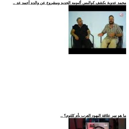
.. محمد عدوية يكشف كواليس ألبومه الجديد ومشروع عن والده أحمد عد
.. ما هو سر علاقة اليهود العرب بأم كلثوم؟