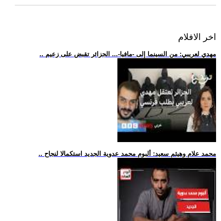
اخر الافلام
.. مهدي لعريبي: من السينما إلى -مافيا-... الجزائر تقبض على زعيم
.. محمد علام وهيثم سعيد: ألبوم محمد عدوية الجديد استكمالا لنجاح