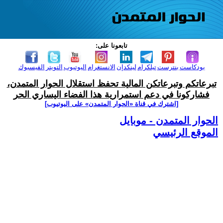
تابعونا على:
بودكاست
بنترست
تيلكرام
لينكدإن
الانستغرام
اليوتيوب
التويتر
الفيسبوك
تبرعاتكم وتبرعاتكن المالية تحفظ استقلال الحوار المتمدن،
فشاركونا في دعم استمرارية هذا الفضاء اليساري الحر
[اشترك في قناة ‫«الحوار المتمدن» على اليوتيوب]
الحوار المتمدن - موبايل
الموقع الرئيسي