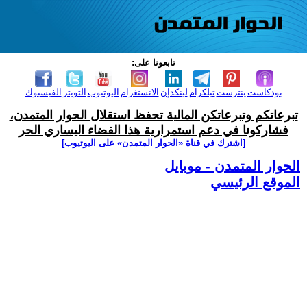
تابعونا على:
بودكاست
بنترست
تيلكرام
لينكدإن
الانستغرام
اليوتيوب
التويتر
الفيسبوك
تبرعاتكم وتبرعاتكن المالية تحفظ استقلال الحوار المتمدن،
فشاركونا في دعم استمرارية هذا الفضاء اليساري الحر
[اشترك في قناة ‫«الحوار المتمدن» على اليوتيوب]
الحوار المتمدن - موبايل
الموقع الرئيسي