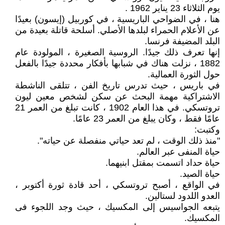
يوم الثلاثاء 23 يناير 1962 .
هنا ، في الضواحي الباريسية ، في كوربيل (إيسون) بعيدًا
عن الأعلام الحمراء لبلدها الأصلي. أسلحة قاتلة بعيدة من
البلد المضيفة فرنسا.
إنها تعرف ذلك جيدًا. الروسية الصغيرة ، المولودة عام
1882 ، نزلت هناك في شبابها بأفكار محددة جيدًا بالفعل
حول الثورة العمالية.
في باريس ، حيث تدرس تاريخ الفن ، تتلقى الناشطة
الاشتراكية مهمة البحث عن سكن لشخص معين ليون
تروتسكي. في هذا العام 1902 ، كانت تبلغ من العمر 21
عامًا فقط ، وكان يبلغ من العمر 23 عامًا.
وكتبت:
"منذ ذلك الوقت ، لم تعد حياتي منفصلة عن حياته".
حياة المنفى عبر العالم.
حياة حداد اتسمت بمقتل ابنيهما.
حياة الصيد.
في الواقع ، أصبح تروتسكي ، أحد قادة ثورة أكتوبر ،
العدو اللدود لستالين.
يتبعه الجواسيس إلى المكسيك ، حيث وجد اللجوء فى
المكسيك.