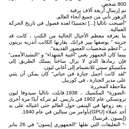
800 شخص.
تم إرسال أربعة آلاف برقية .
الزهور تأتي من جميع أنحاء العالم.
"أصبحت ناتاليا [...] تجسيدًا لعدة فصول في تاريخ الحركة
العمالية.
ما يعرفه معظم الأجيال الحالية من الكتب ، كانت قد
جربته " يوصفها بيير فرانك. يقارنها الكاتب أندريه بريتون
بـ "أعظم شخصيات العصور القديمة".
بينما كان الجمهور يغني "أغنية الشهداء" و "النشيدالأممى"
فإن رمادها الذي لا يزال ساخناً يسلك الطريق إلى
مكسيكو سيتي للانضمام إلى أغاني ليون.
"لقد كانت أجمل جنازة في حياتي" كان يمكن أن يثني
على مدير الجنازة ، في كوربيل.
ملاحظة المحررة:
-الصورة* المكسيك ، 1938.قابلت ناتاليا سيدوفا ليون
تروتسكي عام 1902 في باريس. لم تتركه أبدًا مرة أخرى
، بعد زوجها في المنفى حول العالم حتى اغتياله على يد
أحد عملاء (GPU)بأوامر من ستالين في عام 1940.
(إيسون ,فرنسا).
-* التعليقات التي نقلها "الجمهوري إيسون" في 26 يناير