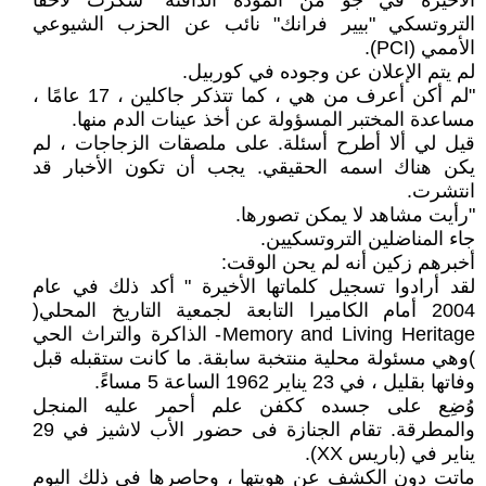
الأخيرة في جو من المودة الدافئة" شكرت لاحقًا
التروتسكي "بيير فرانك" نائب عن الحزب الشيوعي
الأممي (PCI).
لم يتم الإعلان عن وجوده في كوربيل.
"لم أكن أعرف من هي ، كما تتذكر جاكلين ، 17 عامًا ،
مساعدة المختبر المسؤولة عن أخذ عينات الدم منها.
قيل لي ألا أطرح أسئلة. على ملصقات الزجاجات ، لم
يكن هناك اسمه الحقيقي. يجب أن تكون الأخبار قد
انتشرت.
"رأيت مشاهد لا يمكن تصورها.
جاء المناضلين التروتسكيين.
أخبرهم زكين أنه لم يحن الوقت:
لقد أرادوا تسجيل كلماتها الأخيرة " أكد ذلك في عام
2004 أمام الكاميرا التابعة لجمعية التاريخ المحلي(
Memory and Living Heritage- الذاكرة والتراث الحي
)وهي مسئولة محلية منتخبة سابقة. ما كانت ستقبله قبل
وفاتها بقليل ، في 23 يناير 1962 الساعة 5 مساءً.
وُضِع على جسده ككفن علم أحمر عليه المنجل
والمطرقة. تقام الجنازة فى حضور الأب لاشيز في 29
يناير في (باريس XX).
ماتت دون الكشف عن هويتها ، وحاصرها في ذلك اليوم