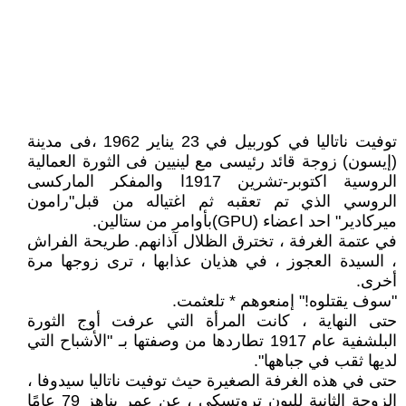
توفيت ناتاليا في كوربيل في 23 يناير 1962 ،فى مدينة
(إيسون) زوجة قائد رئيسى مع لينيين فى الثورة العمالية
الروسية اكتوبر-تشرين 1917ا والمفكر الماركسى
الروسي الذي تم تعقبه ثم اغتياله من قبل"رامون
ميركادير" احد اعضاء (GPU)بأوامر من ستالين.
في عتمة الغرفة ، تخترق الظلال آذانهم. طريحة الفراش
، السيدة العجوز ، في هذيان عذابها ، ترى زوجها مرة
أخرى.
"سوف يقتلوه!" إمنعوهم * تلعثمت.
حتى النهاية ، كانت المرأة التي عرفت أوج الثورة
البلشفية عام 1917 تطاردها من وصفتها بـ "الأشباح التي
لديها ثقب في جباهها".
حتى في هذه الغرفة الصغيرة حيث توفيت ناتاليا سيدوفا ،
الزوجة الثانية لليون تروتسكي ، عن عمر يناهز 79 عامًا