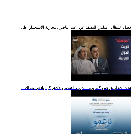
.. فصل المقال | سامي النصف عن -عبد الناصر-: محاربة الاستعمار -ط
.. تحت شعار -نزعمو كاملين-... حزب التقدم والاشتراكية يلتقي بساك