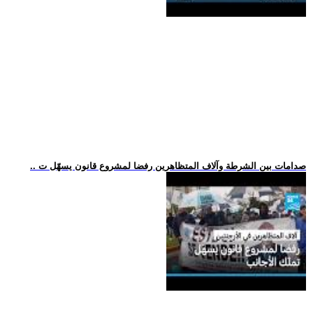
.. صدامات بين الشرطة وآلاف المتظاهرين رفضا لمشروع قانون يسهّل ت