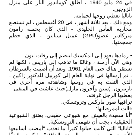
في 24 مايو 1940 ، أطلق كوماندوز النار على منزل
الزوجين.
ناتاليا تغطي زوجها لحمايته.
ومع ذلك ، بعد ثلاثة أشهر ، في 20 أغسطس ، لم تستطع
محاربة الفأس الجليدي - الذي كان يحمله رامون
ميركادير عضو(GPU) عميل ستالين - الذي حطم
جمجمتها.
• رمادها يعود إلى المكسيك لينضم إلى رفات ليون.
وهي الآن أرملة ، وغالبًا ما تذهب إلى باريس ، لكنها لم
تستقر هناك حتى العام 1961. وبعد أن أصيبت بالسرطان
، تم إرسالها في نهاية العام إلى كوربيل للدكتور زاكين ،
الذي التقت به في روسيا وشاهدته مرة أخرى في
باربيزون. (سين وآخرون مارل)حيث عاشت في المنفى.
يعطيها الرجل غرفته.
تراقبها صور ماركس وتروتسكي.
قالت لممرضاتها:
"أنا سعيدة بالعيش مع شيوعي حقيقي. يعتنق الشيوعية
الحقيقية ، يجب أن تفهمى التروتسكية.
"ناتاليا" التي كانت حياتها كثيراً ما تعذب "أمضت أسابيعها