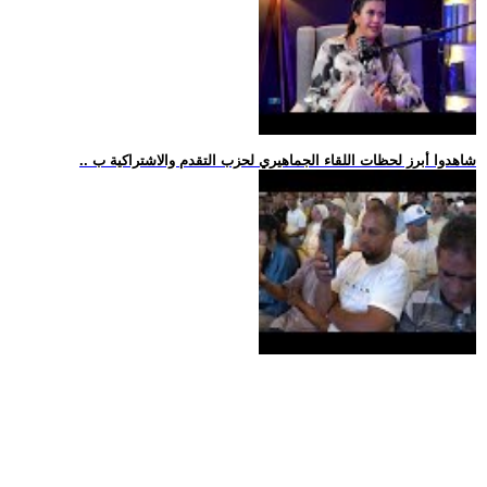
.. شاهدوا أبرز لحظات اللقاء الجماهيري لحزب التقدم والاشتراكية ب