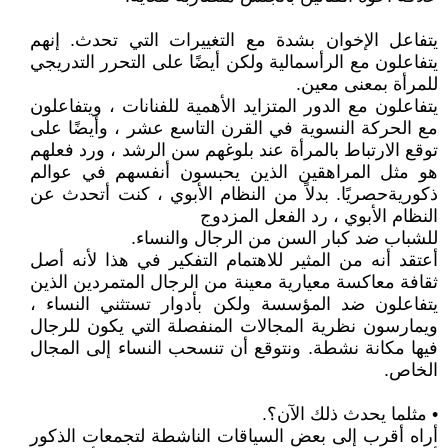
يتفاعل الإخوان بشدة مع التغييرات التي تحدث. إنهم
يتفاعلون مع الرأسمالية ولكن أيضًا على التحرر التدريجي
للمرأة بمعنى معين.
يتفاعلون مع الدور المتزايد الأهمية للفنانات ، ويتفاعلون
مع الحركة النسوية في القرن التاسع عشر ، وأيضًا على
توقع الارتباط بالمرأة عند بلوغهم سن الرشد ، ورد فعلهم
هو مثل المراهقين الذين يحبسون أنفسهم في عوالم
ذكوريةحصريًا. بدلاً من النظام الأبوي ، كنت أتحدث عن
النظام الأبوي ، رد الفعل المزدوج
للشباب ضد كبار السن من الرجال والنساء.
أعتقد أنه من المثير للاهتمام التفكير في هذا لأنه أصل
ثقافة معاكسة معيارية معينة من الرجال المتمردين الذين
يتفاعلون ضد المؤسسة ولكن بأدوار تستثني النساء ،
ويمارسون نظرية المجالات المنفصلة التي يكون للرجال
فيها مكانة نشطة. ونتوقع أن تنسحب النساء إلى المجال
الخاص.
• مثلما يحدث ذلك الآن؟.
أراه أقرب إلى بعض السياقات الناشطة لتجمعات الذكور