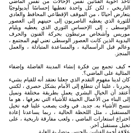
تأخذ أخوية الفنانين نفس الإحالات من نفس الماضي
التاريخي ، لكن كل واحدة تعطيها إحساسًا أيديولوجيًا
يتعارض أحيانًا ، من الموقف الإقطاعي المحافظ والعادي
للثورة الذي يعطيه الناصريون إلى حنينهم إلى العصور
الوسطى ، إلى الإحساس الثوري الذي يعطيه ويليام
موريس وأشخاص مرتبطون بحركة الفنون والحرف
اليدوية الذين كانت العصور الوسطى تعني لهم المجتمع ،
وعالم قبل الرأسمالية ، والمساعدة المتبادلة ، والعمل
المنجز.
• كيف تجمع بين فكرة إنشاء المدينة الفاضلة وإضفاء
المثالية على الماضي؟.
كان لدينا مفهوم التقدم الذي جعلنا نعتقد أنه للقيام بشيء
يحررنا ، علينا أن نتطلع إلى الأمام بشكل حصري ، لكنني
أعتقد أن الخيال البشري يعمل بطريقة مختلفة ونميل
إلى البناء من الأعمال الخبيثة للأشياء التي نعرفها ، هو ما
ننسج الأشياء به. جديد. في وقت يصعب علينا فيه تخيل
المستقبل ، مثل اللحظة الحالية ، ربما يساعدنا إعادة
اختراع استعارات الماضي ، ولعب مفارقة تاريخية ، على
تخيل مستقبل آخر.
علاقة أخوة الفنانين بالجنس متضاربة للغاية.