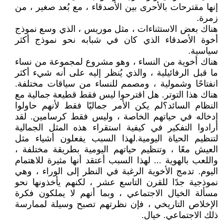
إنها مقترحات بالأحرى بين الأصدقاء ، مع بُعد صغير ، من
زمرة.
هناك بعض الاستثناءات ، مثل موريس ، الذي وسع نموذج
أخوة الأصدقاء الذي كان في شبابه نحو نموذج أكثر
سياسية.
هناك أخوية من النساء ، وهو مشروع لمجموعة من نساء
ما قبل الرفائيلية ، والذي يُنظر إليه على أنه شيء أكثر
انفتاحًا وشمولية ، ومصمم للنساء من سياقات مختلفة.
هناك هذا التوتر. هل اقترحوا ليس فقط قطيعة جمالية مع
النظام السائد؟لم يكن الأمر جماليًا فقط لأنهم حاولوا
إدخاله في حياتهم الخاصة ، وليس فقط كرسامين. لقد
أرادوا التفكير في كيفية استقراء هذه المثل الجمالية
لتنظيم الحياة اليومية.لهذا السبب يفعلون أشياء مثل
العيش معًا ، وتنظيم حياتهم اليومية بطريقة مختلفة ،
واللعب بالهوية ... لهذا السبب أعتقد أنها مثيرة للاهتمام
اليوم. تدمج الأخوية الرغبة في النظر إلى الوراء ، وهي
نموذجية جدًا للقرن التاسع عشر ، لكنهم يأخذونها نحو
مسألة الخيال الاجتماعي ، وبما أنهم لا يملكون فكرة
الإخلاص التاريخي ، فإن نظرتهم تصبح وسيلة لممارسة
ذلك الاجتماعي. خيال.