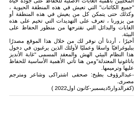
المحليين بأهمية الغابات الأصلية للحفاظ على جودة حياة
"جميع الكائنات" التي تعيش في هذه المنطقة الحيوية ،
وكذلك حتى يتمكن كل من يعيش في هذه المنطقة أو
من يزورنا ، تعرف على التهديدات التي تخيم على هذه
الغابات والبدائل التي نقترحها من منظور الحفاظ على
البيئة.
أخيرًا ، أردنا أن نوفر لك من خلال هذا الموقع مصدرًا
ببليوغرافيًا واسعًا وعمليًا لأولئك الذين يرغبون في دخول
هذا النظام البيئي الهش والمعقد المسمى "غابة الأنديز
باتاغونيا المعتدلة"ومن هنا تأتي الأهمية الأساسية للحفاظ
عليها وترميمها.
-عبدالرؤوف بطيخ: صحفى اشتراكى وشاعر ومترجم
مصرى.
(كفرالدوار5ديسمبر-كانون اول2022 )