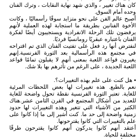
كان هناك تغيير ، والذي شهد نهاية النقابات ، وترك الفنان
وحده أمام السوق.
أصبح عالم الفن على نحو متزايد سوقًا رأسماليًا ، وكانت
الأخوة الفنانين بطريقة ما استجابة لهذه العملية لأنهم
يرفضون تلك الرحلة الانفرادية ويستجيبون أيضًا لفكرة
الفنان باعتباره عبقريًا رومانسيًا فرديًا.
لنفترض أنها رد فعل على تفتيت الفنان الذي تم اقتراحه
في مجتمع هذه الرأسمالية بعد الثورة الفرنسية.إنهم
يغيرون قواعد اللعبة بمعنى أنهم لا يقبلون تمامًا قواعد
اللعبة الجديدة ، على الرغم من تأثرهم بها بلا شك.
• هل كنت على علم بهذه التغييرات؟.
نعم بالطبع. هذه تغييرات لها بعض اللحظات المرئية
للغاية. تعتبر الثورة الفرنسية نقطة تحول واضحة للغاية
للعديد من أشكال المجتمع في القرن الثامن عشر.هناك
الكثير من الأشياء التي تتغير وهذه التغييرات لها حدود
زمنية واضحة إلى حد ما. كنت أشير إلى ما إذا كانوا على
علم بالتغييرات التي كانوا يقترحونها.
أعتقد أنهم كانوا يدركون أنهم كانوا يقترحون طرقًا
مختلفة للحياة.