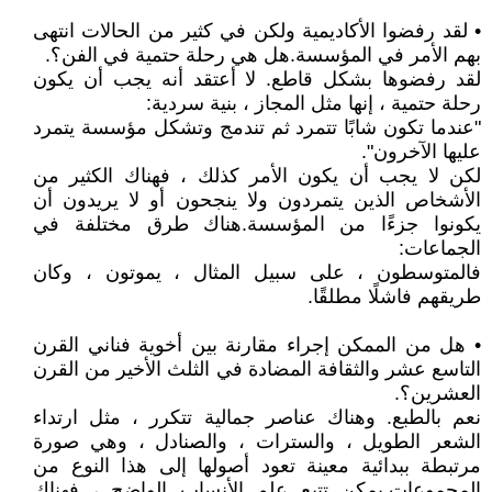
• لقد رفضوا الأكاديمية ولكن في كثير من الحالات انتهى
بهم الأمر في المؤسسة.هل هي رحلة حتمية في الفن؟.
لقد رفضوها بشكل قاطع. لا أعتقد أنه يجب أن يكون
رحلة حتمية ، إنها مثل المجاز ، بنية سردية:
"عندما تكون شابًا تتمرد ثم تندمج وتشكل مؤسسة يتمرد
عليها الآخرون".
لكن لا يجب أن يكون الأمر كذلك ، فهناك الكثير من
الأشخاص الذين يتمردون ولا ينجحون أو لا يريدون أن
يكونوا جزءًا من المؤسسة.هناك طرق مختلفة في
الجماعات:
فالمتوسطون ، على سبيل المثال ، يموتون ، وكان
طريقهم فاشلًا مطلقًا.
• هل من الممكن إجراء مقارنة بين أخوية فناني القرن
التاسع عشر والثقافة المضادة في الثلث الأخير من القرن
العشرين؟.
نعم بالطبع. وهناك عناصر جمالية تتكرر ، مثل ارتداء
الشعر الطويل ، والسترات ، والصنادل ، وهي صورة
مرتبطة ببدائية معينة تعود أصولها إلى هذا النوع من
المجموعات.يمكن تتبع علم الأنساب الواضح ، فهناك