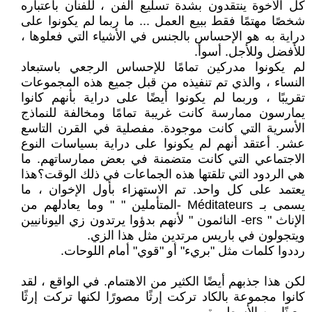
كل الأخوة ينتقدون بشدة تسليع الفن ، للفنان باعتباره
شخصًا مهتمًا فقط ببيع العمل ... ما ربما لم يكونوا على
دراية به هو الإحساس بالجنس في الأشياء التي فعلوها ،
للأفضل وللأجل. أسوأ.
لم يكونوا مدركين تمامًا للإحساس الرجعي باستبعاد
النساء ، والذي تم تنفيذه من قبل جميع هذه المجموعات
تقريبًا ، وربما لم يكونوا أيضًا على دراية بأنهم كانوا
يمارسون ممارسة كانت غريبة تمامًا ومخالفة للنماذج
الأسرية التي كانت موجودة. مفصلية في القرن التاسع
عشر. أعتقد أنهم لم يكونوا على دراية بسياسات النوع
الاجتماعي التي كانت متضمنة في بعض ممارساتهم. ما
هي الردود التي تلقتها هذه الجماعات في ذلك الوقت؟هذا
يعتمد على كل واحد. تم الاستهزاء بأول الإخوان ، ما
يسمى بـ Méditateurs -المتأملين " " وما يعادلهم من
الإناث " ers- النائمون " لأنهم بدؤوا يرتدون زي اليونانيين
ويتجولون في باريس مرتدين مثل هذا الزي.
رددوا كلمات مثل "بريء" أو "قوي" أمام اللوحات.
لكن هذا جذبهم أيضًا الكثير من الاهتمام. في الواقع ، لقد
كانوا مجموعة بالكاد تركت إرثًا مصورًا لكنها تركت إرثًا