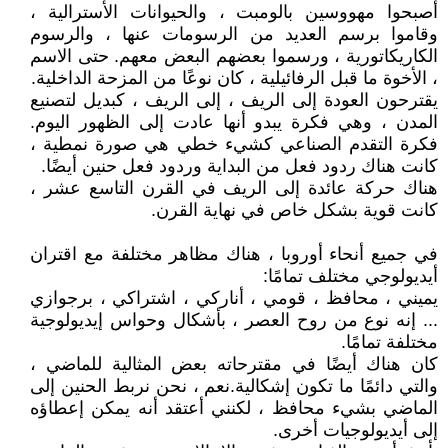
أصبحوا مهووسين بالومبت ، والحيوانات الأسترالية ،
وقاموا برسم العديد من الرسومات عنها ، والرسوم
الكاريكاتورية ، ورسموا بعضهم البعض معهم. حتى الاسم
، الأخوة ما قبل الرفائيلية ، كان نوعًا من المزحة الداخلية.
يقترحون العودة إلى الريف ، إلى الريف ، كبديل لتصنيع
المدن ، وهي فكرة يبدو أنها عادت إلى الظهور اليوم.
فكرة التقدم الصناعي كشيء خطي هي صورة نمطية ،
كانت هناك ردود فعل من البداية وردود فعل حنين أيضًا.
هناك حركة عائدة إلى الريف في القرن التاسع عشر ،
كانت قوية بشكل خاص في نهاية القرن.
في جميع أنحاء أوروبا ، هناك مظاهر مختلفة مع اقتران
أيديولوجي مختلف تمامًا:
يميني ، محافظ ، قومي ، أناركي ، اشتراكي ، برجوازي
... إنه نوع من روح العصر ، بأشكال وحواس إيديولوجية
مختلفة تمامًا.
كان هناك أيضًا في مقترحاته بعض المثالية للماضي ،
والتي دائمًا ما تكون إشكالية.نعم ، نحن نربط الحنين إلى
الماضي بشيء محافظ ، لكنني أعتقد أنه يمكن إعطاؤه
إلى أيديولوجيات أخرى.