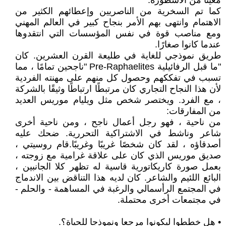
معينًا من الأسطورة.
كما تم السخرية من الناصريين وإعطائهم الكثير من
الاهتمام وانتهى بهم الأمر بنجاح كبير في العالم المهني
ومع مناصب قوة في نفس المؤسسات التي انتقدوها
عندما كانوا صغارًا.
طريق نموذجي للغاية في طليعة القرن العشرين. كان
"ما قبل الرفائيلية Pre-Raphaelites "ناجحين تمامًا ، مما
تسبب في تفككهم وحصول كل منهم على مهنته الفردية
لأن هذا النجاح التجاري كان مرتبطًا ارتباطًا وثيقًا بالشركة
، مع الفرد. ويختصر شخص مثل ويليام موريس العديد
من المفارقات:
من ناحية ، فهو رجل أعمال ناجح ، ومن ناحية أخرى
شاعر وناشط في الاشتراكية التحررية. ضحك عليه
أصدقاؤه ، لقد كان شخصًا غريبًا وغريبًا.قام روسيتي ،
صديق موريس الذي كان على علاقة غرامية مع زوجته ،
بعمل صورة كاريكاتورية قاسية له تظهر كلا الجانبين ،
البائع اللئيم والشاعر. كان لديه هذا التناقض بين الاندماج
في المجتمع الرأسمالي والرغبة في المساهمة - والحلم -
في مجتمعات أخرى محتملة.
• هل خططوا ليكونوا مرجعا ونموذجا للحياة؟.