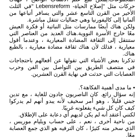
حركات مثل "إصلاح الحياة- Lebensreform "في الثلث
الأخير من القرن التاسع عشر والتي يسافر أتباعها من
ألمانيا إلى كاليفورنيا وهي جماليات تنتقل مباشرة.
ولكن هناك أيضًا ممارسات مثل النباتية أو فكرة العيش
معًا خارج الأسرة النووية.هناك العديد من العناصر التي
ستنتقل إلى الثقافة المضادة المعيارية ، وعندما أقول
معيارية ، فذلك لأن هناك ثقافة مضادة معيارية ، بالطبع
هناك.
تذكرنا بعض الأشياء التي تقولها عن أفعالهم باحتجاجات
في منتصف الطريق بين التواصل بين الفن وحرب
العصابات التي حدثت في نهاية القرن العشرين.
• ما مدى أهمية الفكاهة؟.
إنه سؤال رائع. كان الناصريون جادون للغاية ، مع تدين
جبني قليلاً ، وهو أمر سخيف لأنه يبدو أنهم لم يدركوا
كيف كان كل شيء يفعلونه غريبًا.
لكنني أعتقد أنه لم يكن لديهم أي دعابة على الإطلاق.
من ناحية أخرى ، نعم ، على حساب ويليام موريس ،
الذي سخر منه كثيرًا ، كان الترفيه هو الذي جمع العصابة
معًا.