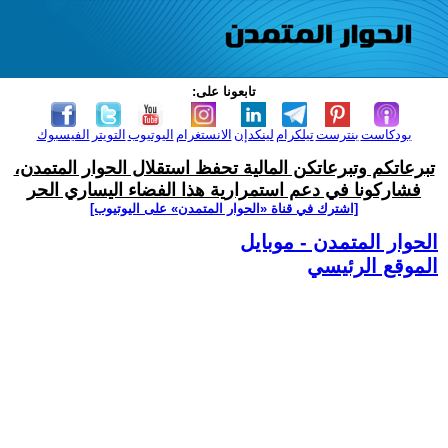
تابعونا على:
بودكاست
بنترست
تيلكرام
لينكدإن
الانستغرام
اليوتيوب
التويتر
الفيسبوك
تبرعاتكم وتبرعاتكن المالية تحفظ استقلال الحوار المتمدن،
فشاركونا في دعم استمرارية هذا الفضاء اليساري الحر
[اشترك في قناة ‫«الحوار المتمدن» على اليوتيوب]
الحوار المتمدن - موبايل
الموقع الرئيسي