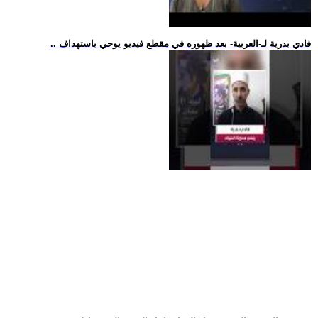
.. فادي بدرية لـ-العربية- بعد ظهوره في مقطع فيديو يوحي باستهداف