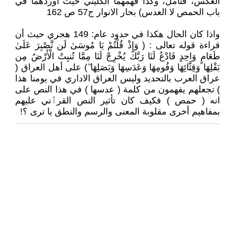
العكس، فتأمل، وكذا فهمهما الكليني حيث أوردهما في
باب الحمص لا العدس) بحار الانوار ج57 ص 162
واذا كان الحال هكذا في حدود عام: 149 هجري حيث أن
قراءة قوله تعالى : ( وَإِذْ قُلْتُمْ يَا مُوسَىٰ لَن نَّصْبِرَ عَلَىٰ
طَعَامٍ وَاحِدٍ فَادْعُ لَنَا رَبَّكَ يُخْرِجْ لَنَا مِمَّا تُنبِتُ الْأَرْضُ مِن
بَقْلِهَا وَقِثَّائِهَا وَفُومِهَا وَعَدَسِهَا وَبَصَلِهَا ۖ) على أهل العراق (
عراق العرب بالتحديد وليس العراق الاداري في يومنا هذا
) تجعلهم يفهمون من كلمة ( عدسها ) في هذا النص على
انه ( حمص ) فكيف كان تأثير النص القرٱني عليهم
بمفاهيم أخرى مقلوبة المعنى والرسم والنطق يا ترى ؟!