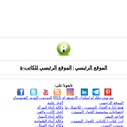
الموقع الرئيسي
الموقع الرئيسي للكاتب-ة
|
تابعونا على:
بنترست
تيلكرام
لينكدإن
الانستغرام
RSS
اليوتيوب
التويتر
الفيسبوك
الموقع الرئيسي
أخبار عامة
هيئة ادارة الحوار المتمدن - للإتصال بنا
وكالة أنباء المرأة
إحصائيات مؤسسة الحوار المتمدن
اخبار الأدب والفن
قواعد النشر
وكالة أنباء اليسار
ابرز كتاب / كاتبات الحوار المتمدن
وكالة أنباء العلمانية
يوتيوب التمدن
وكالة أنباء العمال