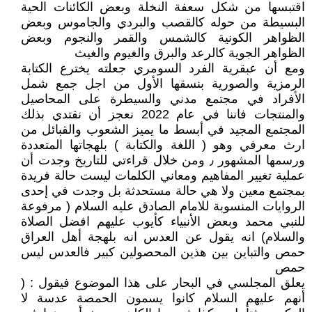
اقتبسها من شكل سعفة النخلة وبعض الكائنات الحية
البسيطة من حوله كالقصب والبردي والجاموس وبعض
الظواهر الكونية كالشمس والقمر والنجوم وبعض
الظواهر الجوية كالرعد والبرق والغيوم والغيث
ومع أن عبقرية الفرد السومري جعلته يخترع الكتابة
الرمزية والصورية بنسقها الأول من اجل جمع شمل
الأفراد في مجتمع مدني والسيطرة على المحاصيل
والمنتجات فاننا في عام 2022 نعجز أن نقتدي بذلك
المجتمع المجيد في أبسط ما يميز الشعوب والقبائل من
ارث معرفي وهو ( اللغة والكتابة ) بلهجاتها المتعددة
ورسمها المشهور ٫ ومن خلال قراءتي للتاريخ وجدت أن
عملية تغيير المفاهيم ومعاني الكلمات ليست حالة فريدة
بمجتمع معين ولا هي حالة مستحدثة بل وجدت في إحدى
الروايات المنسوبة للامام الصادق عليه السلام ( مرفوعة
للنبي محمد وبعض الأنبياء كأيوب عليهم افضل الصلاة
والسلام) انه يقول عن العدس انه بلهجة أهل العراق
حمص والتباين بين هذين المحصولين كبير فالعدس ليس
حمص
يعلق المجلسي في البحار على هذا الموضوع فيقول : (
أنهم عليهم السلام كانوا يسمون الحمصة عدسة لا