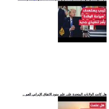
.. هل كانت الولايات المتحدة على علم ببنود الاتفاق الإيراني العم