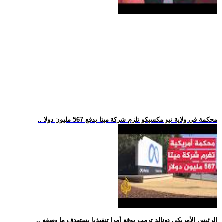
.. محكمة في ولاية نيو مكسيكو تلزم شركة ميتا بدفع 567 مليون دولا
.. الرئيس الأمريكي دونالد ترمب يوقع أمرا تنفيذيا يستهدف ما وصفه