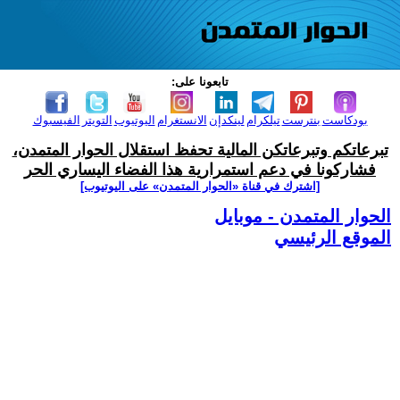
تابعونا على:
بودكاست
بنترست
تيلكرام
لينكدإن
الانستغرام
اليوتيوب
التويتر
الفيسبوك
تبرعاتكم وتبرعاتكن المالية تحفظ استقلال الحوار المتمدن،
فشاركونا في دعم استمرارية هذا الفضاء اليساري الحر
[اشترك في قناة ‫«الحوار المتمدن» على اليوتيوب]
الحوار المتمدن - موبايل
الموقع الرئيسي