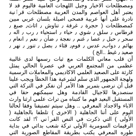
ومصطلحات الاخبار وجيل اللهجات العامية فاليوم قد لا
يعتبر أهل العواصم والمدن العربية مصطلحات قرٱنية
نادرة على أنها عربية فصحى اصيلة بلسان عربي مبين
كمصطلحات ( حجرة ٫ غرفة ٫ تناوش ٫ اثاث٫ صبغ ٫
قرطاس ٫ سلق ٫ شوي ٫ حياء ٫ استحياء ٫ رب ٫ اله ٫
سحر ٫ حبل ٫ عصا ٫ غنم ٫ نعجة ٫ ضأن ٫ نعم ٫ انعام ٫
بهائم ٫ دواب٫ عدس ٫ فوم٫ قثاء ٫ بصل ٫ تنور ٫ نهر ٫
صعيد ٫ غيط ..الخ )
أن قلب معاني الكلمات مع ثبات رسمها لدى غالبية
عظمى من المجتمع العربي في عصرنا الحالي يمثل
كارثة على الصعيد العلمي الاكاديمي والمعاملات الرسمية
ولهجة الجمهور الذي سلم لشرعية هذا الخطأ ويجب علينا
قبل أن نرضى بتمرير هذا الأمر أن نفكر في التركة التي
سنصدرها للاجيال القادمة وهل سيمكنهم حقا في
المستقبل البعيد فهم ما كتبناه من تراث علمي ارثنا وارث
الاباء والاجداد المعرفي .. وهل سيتم تصنيفنا وفقا لحالنا
اليوم على أننا الجاهلية ( الاخرى ) تلطفا بالجاهلية (
الأولى ) التي ذكرت في النص القرٱني ؟! لقد كانت
الرقيمات السومرية الأولى تركة شعب بدائي في بداية
طوره المعرفي يكتب بطريقة المقاطع الصورية التي