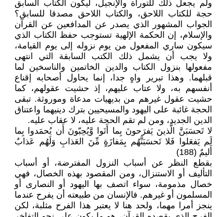
ولم يجعل ذلك للتوراة والإنجيل، ليكون الكتاب السابق
حجة للكتاب اللاحق، والكتاب اللاحق مصدقا للسابق؟
الجواب المشهور الذي يصدر عن المدافعين عن القرآن
والإسلام، إن الحكمة الإلهية تستوجب حفظ الكتاب الذي
سيكون ساري المفعول من يوم نزوله إلى يوم القيامة،
ولا يجب أن يشمل ذلك الكتب السابقة التي انتهى
مفعولها بنزول الكتاب والدين الخاتمين والناسخين لما
قبلهما. وهذا تبرير واهٍ جدا، إنما يحاول أصحابه إقناع
أنفسهم به، ولا عتاب عليهم، إذ حشيت عقولهم، كما
حشيت عقول غيرهم من بديهيات مدعاة وموروثة. تبقى
الحجة غائبة على اليهود والمسيحيين بترك دينيهما واعتناق
الدين الجديد، ومن لم تقم الحجة عليه، لا عقاب عليه.
لا تَحسَبَنَّ الَّذينَ يَفرَحونَ بِما أَتَوا وَّيُحِبّونَ أَن يُحمَدوا بِما
لَم يَفعَلوا فَلا تَحسَبَنَّهُم بِمَفازَةٍ مِّنَ العَذابِ وَلَهُم عَذابٌ
أَليمٌ (188)
بقطع النظر عن أسباب النزول المفترضة، أو أسباب
التأليف أو الاستنزال، ومن المقصود بهذه الخصال، فهي
خصال مذمومة، سواء اتصف بها اليهود أو النصارى أو
المسلمون أو غيرهم. فالإنسان من طبيعته أن يفرح عندما
ينجز أمرا مهما، ولحد هنا لا يعتبر هذا الفرح مثلبة، لكن
الفرح الذي يقصده القرآن، هو ما يكون على نحو التفاخر