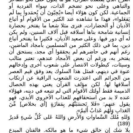
والتباهي وعلى نحو تضخم الذات، سواء الفردية أو
الجماعية. لكن كون هؤلاء أيضا «يُحِبّونَ أَن يُحمَدوا بِما لَم
يَفعَلوا»، فهذا ما نشاهده عند الكثير من الأقوام أو أتباع
الأديان أو الحضارات، فنرى مثلا شعبا ما يفتخر بحضارة
إنسانية شامخة بناها أسلافه قبل آلاف السنين، ولم يكن
له أي دور فيها. وعلى صعيد الأديان، فكثيرا ما يفتخر أتباع
دين، بما في ذلك الكثير من المسلمين بأمجاد الماضين،
رغم أنهم في حاضرهم لم يحققوا أي مجد، يستحق أن
يفتخر به، ورغم أن بعض الأمجاد عندهم، تعتبر مثالب
وسيئات، كبطولات الانتصار على شعوب أخرى وإدخالهم
عنوة في دينهم، فمثل هذا السلوك يعد وفق قيم العصر
من الجرائم التي اعتذرت الشعوب الراقية عن ارتكاب
أسلافها لها. لكن مؤلف القرآن يعني بهذه الخصال
الذميمة فقط أولئك الأقوام التي لم تتبعه في دينه، فهؤلاء
عنده لا بد من استحقاقهم للعذاب الأخروي الأبدي، فهو
يقول عنهم: «فَلا تَحسَبَنَّهُم بِمَفازَةٍ [أي بخلاص] مِّنَ
العَذابِ وَلَهُم عَذابٌ أَليمٌ».
وَللهِ مُلكُ السَّماواتِ وَالأَرضِ وَاللهُ عَلى كُلِّ شَيءٍ قَديرٌ
(189)
بلا شك إن خالق شيء ما هو مالكه. فالفنان المبدع