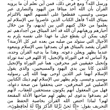
ورسل الله؟ ومع فرض ذلك، فمن أين نعلم أن ما يرويه
القرآن بأن الله أخذ ميثاقا من اليهود والنصارى عبر
موسى وعيسى، فقطعوا على أنفسهم العهد بالالتزام
بميثاق الله؟ فأهل الكتاب الذين عاصروا نبي الإسلام لم
يعلموا من خلال كتبهم التي بين أيديهم، ولا من خلال
أحبارهم ورهبانهم أن الله قد أخذ الميثاق من أجدادهم. ثم
كيف يمكن أن يقطع جيل ما عهدا على نفسه يلزم به
الأجيال التي ستولد من صلبه من بعده عبر كل الأزمنة؟
القرآن يقصد بالميثاق هو أن يصدقوا بنبي الإسلام ويتبعوه
عندما يظهر ويعلن دعوته. وهذا ما يدعيه القرآن وحده،
ولا أساس له في التوراة والإنجيل، إلا اللهم في ثمة توراة
وإنجيل حقيقيين غير محرفين، هما غير التوراة والإنجيل
اللذين كانا بين يدي اليهود والمسيحيين، والذي يقول
الإسلام أنهما غير اللذين أوحى بهما الله إلى رسوليه
موسى وعيسى. ولم يظهر نبي الإسلام لهم ذينك الكتابين
الأصليين غير المحرفين، حتى يتحققوا من صحة دعواه.
فهل من المعقول أنهم يكونون مستحقين للعقاب، لأنهم
لم يصدقوا بدعوى لم يظهر لهم صاحبها الأدلة المقنعة
لهم؟ لماذا اختص الله القرآن بخاصية الحفظ من
التحريف بقول: «إِنّا نَحنُ نَزَّلنَا الذِّكرَ وَإِنّا لَهُ لَحافِظونَ»،