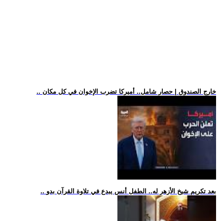
.. خارج الصندوق | حصار شامل.. أميركا تضرب الإخوان في كل مكان
.. بعد تكريم شيخ الأزهر له.. الطفل أنس يبدع في تلاوة القرآن بدو