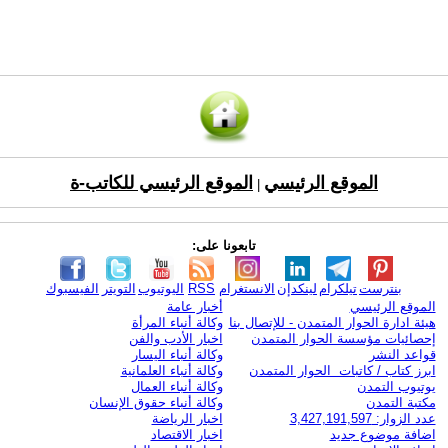
الموقع الرئيسي
الموقع الرئيسي للكاتب-ة
|
تابعونا على:
بنترست
تيلكرام
لينكدإن
الانستغرام
RSS
اليوتيوب
التويتر
الفيسبوك
الموقع الرئيسي
أخبار عامة
هيئة ادارة الحوار المتمدن - للإتصال بنا
وكالة أنباء المرأة
إحصائيات مؤسسة الحوار المتمدن
اخبار الأدب والفن
قواعد النشر
وكالة أنباء اليسار
ابرز كتاب / كاتبات الحوار المتمدن
وكالة أنباء العلمانية
يوتيوب التمدن
وكالة أنباء العمال
مكتبة التمدن
وكالة أنباء حقوق الإنسان
عدد الزوار: 3,427,191,597
اخبار الرياضة
اضافة موضوع جديد
اخبار الاقتصاد