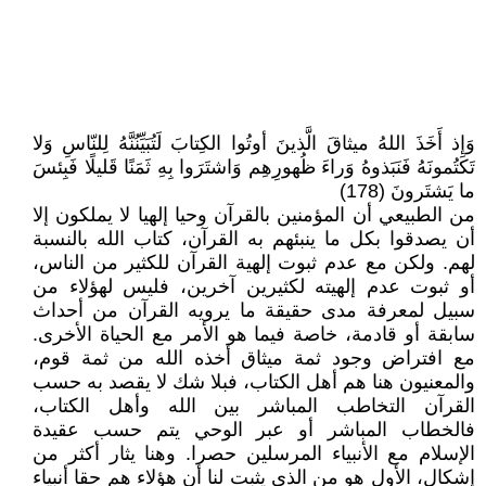
وَإِذ أَخَذَ اللهُ ميثاقَ الَّذينَ أوتُوا الكِتابَ لَتُبَيِّنُنَّهُ لِلنّاسِ وَلا
تَكتُمونَهُ فَنَبَذوهُ وَراءَ ظُهورِهِم وَاشتَرَوا بِهِ ثَمَنًا قَليلًا فَبِئسَ
ما يَشتَرونَ (178)
من الطبيعي أن المؤمنين بالقرآن وحيا إلهيا لا يملكون إلا
أن يصدقوا بكل ما ينبئهم به القرآن، كتاب الله بالنسبة
لهم. ولكن مع عدم ثبوت إلهية القرآن للكثير من الناس،
أو ثبوت عدم إلهيته لكثيرين آخرين، فليس لهؤلاء من
سبيل لمعرفة مدى حقيقة ما يرويه القرآن من أحداث
سابقة أو قادمة، خاصة فيما هو الأمر مع الحياة الأخرى.
مع افتراض وجود ثمة ميثاق أخذه الله من ثمة قوم،
والمعنيون هنا هم أهل الكتاب، فبلا شك لا يقصد به حسب
القرآن التخاطب المباشر بين الله وأهل الكتاب،
فالخطاب المباشر أو عبر الوحي يتم حسب عقيدة
الإسلام مع الأنبياء المرسلين حصرا. وهنا يثار أكثر من
إشكال، الأول هو من الذي يثبت لنا أن هؤلاء هم حقا أنبياء