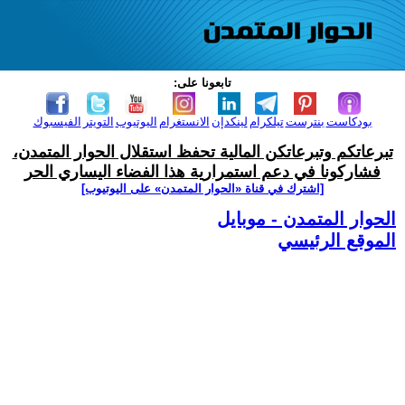
تابعونا على:
بودكاست
بنترست
تيلكرام
لينكدإن
الانستغرام
اليوتيوب
التويتر
الفيسبوك
تبرعاتكم وتبرعاتكن المالية تحفظ استقلال الحوار المتمدن،
فشاركونا في دعم استمرارية هذا الفضاء اليساري الحر
[اشترك في قناة ‫«الحوار المتمدن» على اليوتيوب]
الحوار المتمدن - موبايل
الموقع الرئيسي