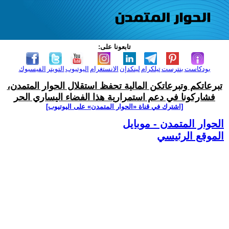
تابعونا على:
بودكاست
بنترست
تيلكرام
لينكدإن
الانستغرام
اليوتيوب
التويتر
الفيسبوك
تبرعاتكم وتبرعاتكن المالية تحفظ استقلال الحوار المتمدن،
فشاركونا في دعم استمرارية هذا الفضاء اليساري الحر
[اشترك في قناة ‫«الحوار المتمدن» على اليوتيوب]
الحوار المتمدن - موبايل
الموقع الرئيسي