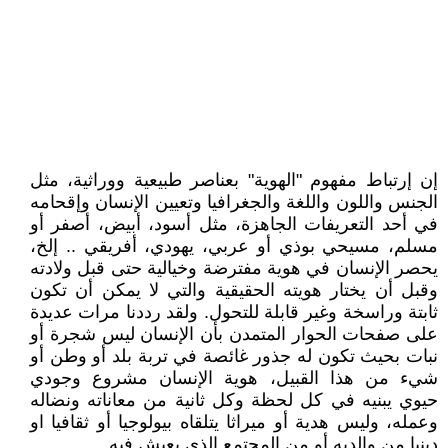
إن إرتباط مفهوم "الهوية" بعناصر طبيعية ووراثية، مثل
الجنس واللون واللغة والجغرافيا وتعيين الإنسان وإقحامه
في أحد التعريفات الجاهزة، مثل أسود، أبيض، أصفر أو
مسلم، مسيحي بوذي أو عربي، يهودي، أفريقي .. إلخ،
يحصر الإنسان في هوية مفترضة وخيالية حتى قبل ولادته
وقبل أن يختار هويته الحقيقية والتي لا يمكن أن تكون
ثابتة وراسخة وغير قابلة للتحول. ولقد رددنا مرات عديدة
على صفحات الحوار المتمدن بأن الإنسان ليس شجرة أو
نبات بحيث تكون له جذور غائصة في تربة بلد أو وطن أو
شيء من هذا القبيل، هوية الإنسان مشروع وجودي
حيوي يبنيه في كل لحظة وكل ثانية من معاناته ونضاله
وعمله، وليس هدية أو ميراثا يتلقاه بيولوجيا أو ثقافيا او
دينيا من والديه أو من المجتمع الذي يعيش فيه.