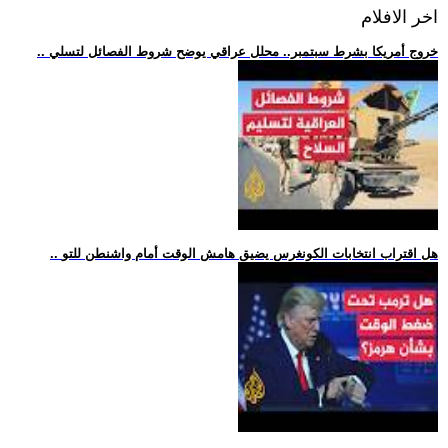
اخر الافلام
.. خروج أمريكا بشرط سبتمبر.. محلل عراقي يوضح شروط الفصائل لتسلي
.. هل اقتراب انتخابات الكونغرس يضيق هامش الوقت أمام واشنطن للتو