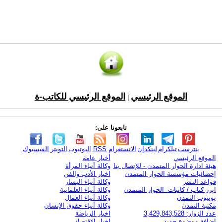
الموقع الرئيسي
الموقع الرئيسي للكاتب-ة
|
تابعونا على:
بنترست
تيلكرام
لينكدإن
الانستغرام
RSS
اليوتيوب
التويتر
الفيسبوك
الموقع الرئيسي
أخبار عامة
هيئة ادارة الحوار المتمدن - للإتصال بنا
وكالة أنباء المرأة
إحصائيات مؤسسة الحوار المتمدن
اخبار الأدب والفن
قواعد النشر
وكالة أنباء اليسار
ابرز كتاب / كاتبات الحوار المتمدن
وكالة أنباء العلمانية
يوتيوب التمدن
وكالة أنباء العمال
مكتبة التمدن
وكالة أنباء حقوق الإنسان
عدد الزوار: 3,429,843,528
اخبار الرياضة
اضافة موضوع جديد
اخبار الاقتصاد