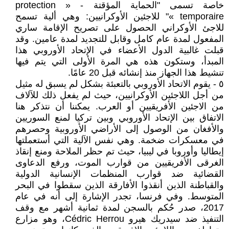
خاصة تسمى "الحماية المؤقتة - « protection
temporaire »" للاجئين الأوكرانيين: وهي ألية تسمح
للاجئ الأوكراني الحصول على تصريح الإقامة ساري
المفعول لمدة عام كامل وقابل للتجديد لمدة عامين. وقد
قبلت غالبية الدول الأعضاء في الإتحاد الأوروبي هذا
المبدأ، وستكون هذه هي المرة الأولى التي يتم فيها
تنشيط هذا الجهاز منذ إنشائه قبل 20 عامًا.
٥ - يقوم الاتحاد الأوروبي بالتعبئة بشكل لم يسبق له مثيل
من أجل اللاجئين الأوكرانيين، حيث لم يفعل ذلك للآلاف
من الاجئين الأفريقيين أو العرب. يمكننا أن نتذكر هنا
الاتفاق بين الإتحاد الأوروبي وبين تركيا لمنع السوريين
والأفغان من الوصول إلى الأراضي الأوروبية وحصرهم
في معسكرات ضخمة. وهي نفس الآلية التي أستعملتها
إيطاليا وأوروبا في ليبيا، حيث تم حظر الملاحة ومنع إنقاذ
الغرقى الأفريقيين من قوارب الموت، ورفع الدعاوى
القضائية ضد قوارب المنظمات الإنسانية الدولية
والقباطنة الذين أنقذوا الأفارقة الذين سقطوا في البحر
المتوسط. وفي فرنسا، تجدر الإشارة إلى أنه في عام
2017، صدر حُكم بالسجن لمدة ثمانية أشهر مع وقف
التنفيذ ضد سيدريك هيرو Cédric Herrou، وهو مزارع