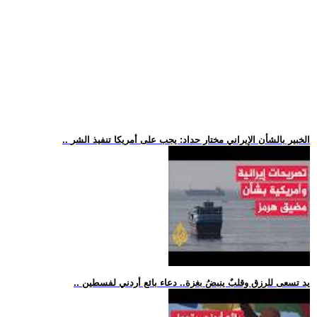
.. الخبير بالشأن الإيراني مختار حداد: يجب على أمريكا تنفيذ الشر
.. يد تسعى للرزق وقلبٌ ينبضُ بغزة.. دعاء بائع أردني لفسطين