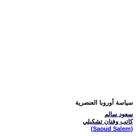
سياسة أوروبا العنصرية
سعود سالم
كاتب وفنان تشكيلي
(Saoud Salem)