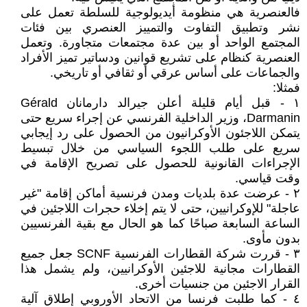
فالعنصرية هي منظومة أيديولوجية للسلطة تعمل على
نشر وتطبيق التفاوت والتمييز العنصري بين فئات
المجتمع الواحد أو بين عدة مجتمعات متجاورة. وتعمل
العنصرية كنظام على تشريع قوانين ودساتير تميز الأفراد
والجماعات على أساس عرقي أو ثقافي أو تاريخي.
فمثلا:
١ - قبل أيام قليلة أعلن جيرالد دارمانان Gérald
Darmanin، وزير الداخلية الفرنسي عن إجراء سريع حتى
يتمكن اللاجئون الأوكرانيون من الحصول على رد إيجابي
سريع على طلب اللجوء السياسي من خلال تبسيط
الإجراءات القانونية للحصول على تصريح الإقامة في
وقت قياسي.
٢ - عرضت عدة بلديات ومدن فرنسية أماكن إقامة "غير
عاجلة" للإوكرانيين، حتى لا يتم إخلاء حجرات اللاجئين في
الساعة السابعة صباحًا كما هو الحال مع بقية الفرنسيين
بدون مأوى.
٣ - قررت شركة القطارات الفرنسية SCNF جعل جميع
القطارات مجانية للاجئين الأوكرانيين، ولم يشمل هذا
القرار الاجئين من جنسيات أخرى.
٤ - كما طلبت فرنسا من الاتحاد الأوروبي إطلاق آلية