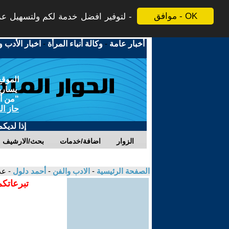
موافق - OK
لتوفير افضل خدمة لكم ولتسهيل عملي
أخبار عامة
-
وكالة أنباء المرأة
-
اخبار الأدب و
الموقع
يسارية
"من أج
حاز ال
إذا لديك
الزوار
اضافة/خدمات
بحث/الارشيف
الصفحة الرئيسية
-
الادب والفن
-
أحمد دلول
- عذ
تبرعاتكم