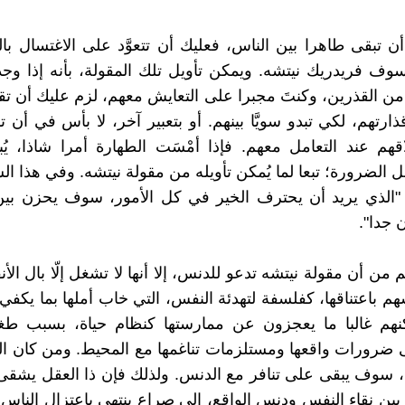
أن تبقى طاهرا بين الناس، فعليك أن تتعوَّد على الاغتسال بالم
سوف فريدريك نيتشه. ويمكن تأويل تلك المقولة، بأنه إذا و
 القذرين، وكنتَ مجبرا على التعايش معهم، لزم عليك أن ت
ارتهم، لكي تبدو سويَّا بينهم. أو بتعبير آخر، لا بأس في أن 
قهم عند التعامل معهم. فإذا أمْسَت الطهارة أمرا شاذا، يُ
 الضرورة؛ تبعا لما يُمكن تأويله من مقولة نيتشه. وفي هذا ال
 "الذي يريد أن يحترف الخير في كل الأمور، سوف يحزن بين
 جدا".
من أن مقولة نيتشه تدعو للدنس، إلا أنها لا تشغل إلّا بال الأنق
سهم باعتناقها، كفلسفة لتهدئة النفس، التي خاب أملها بما يكف
كنهم غالبا ما يعجزون عن ممارستها كنظام حياة، بسبب طغ
ضرورات واقعها ومستلزمات تناغمها مع المحيط. ومن كان ال
سوف يبقى على تنافر مع الدنس. ولذلك فإن ذا العقل يشقى؛
بين نقاء النفس ودنس الواقع، إلى صراع ينتهي باعتزال الناس، 