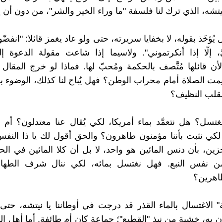
شه، الذي ترك لنا فلسفة "ما وراء الخير والشر"، من دون أن ي
 يُؤخَذ بقوله، لا بخفايا سريرته، حتى ولو عاد يغمز قائلا: "انفضّو
َّ، إلّا إذا أنكرتموني". ولاسيما إذا شاعت مقولة الدعوة 
 قائلها مُتَّصف بالحكمة ومُحبّ لها. فماذا لو خرج المقا
يمت الصلاة أمام محراب الوطن؟ فهل يُباح لنا كذلك، الوضوء بال
لقلب النظيف؟
تسل؟ هل نتعمَّد بماء أمريكا، لكي يُقال عنا معتدلون؟ أم نتو
كي نثبت بأننا مؤمنون طاهرون؟ والحق أقول لك يا ذا النف
زين، بأن دنس المائين هو واحد، لا بل أن كلا المائين في الح
 نفس النبع. فهل نغتسل بمائه، لكي ننال شرف الطها
اهرين؟
 الاغتسال بالماء القذر قد درجت في أوطاننا يا نيتشه، حتى
َكون به، خشية من نبذ "القطيع"؛ جماعة كان أم طائفة. أما أهل ا