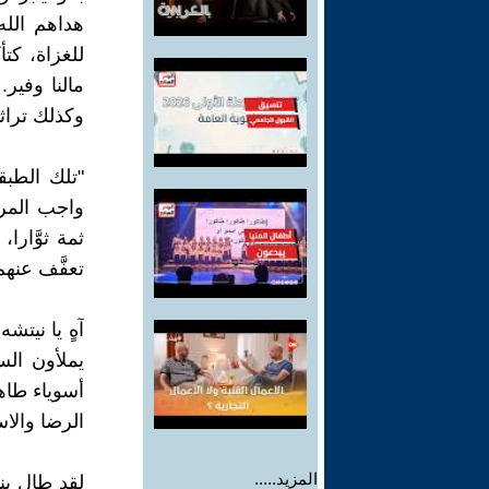
هداهم الله 
للغزاة، كتأ
مالنا وفير.
وكذلك تراثن
"تلك الطبق
واجب المرء
ثمة ثوَّارا
تعفَّف عنهم
آهٍ يا نيتش
يملأون الس
أسوياء طاه
الرضا والا
المزيد.....
لقد طال بنا