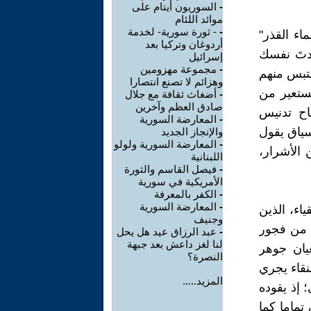
-
السوريون أيتام على
موائد اللئام
-
- ثورة سورية- لخدمة
اء القذر"
أردوغان وتركيا بعد
جدتَ نفسك
إسرائيل
-
مجموعة مهزومين
قتبس منهم
وهزائم لا تصنع انتصارا
تستعير من
-
أضغاث ثقافة مع جلال
صادق العظم وآخرين
باح تدنيس
-
المعارضة السورية
سياق يقول
والإنجاز الجديد
-
المعارضة السورية ولولو
 الأشرار،
اللبنانية
-
فيصل القاسم والثورة
الأمريكية في سورية
-
الكفر بالمعرفة
-
المعارضة السورية
ياء، الذين
وجنيف
ي من فجور
-
عبد الرزاق عيد هل يحل
لنا لغز داعش بعد جبهة
يان جوهر
النصرة؟
نقاء يجري
المزيد.....
 إذ يقوده
تماما كما