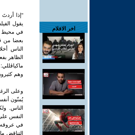
"إذا أردتَ 
يقول الفيل
اخر الافلام
في محيط من
بعضا من قذ
الناس أخلا
الظاهر بفعل
ماكياڤللي:
وهم كثيرون
وعلى الرغم 
يُمنّون أنف
الناس. ول
النفس على 
في عروقه، 
التناقض ما 