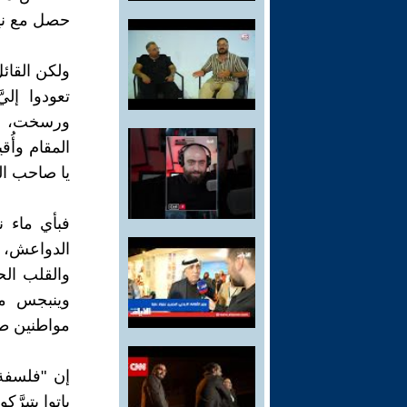
حصل مع نيت
ولكن القائل
تعودوا إلي
ورسخت، لأن
المقام وأُق
يا صاحب ا
فبأي ماء نغ
الدواعش، ل
والقلب الح
وينبجس من
مواطنين ط
إن "فلسفة"
باتوا يتبرّ