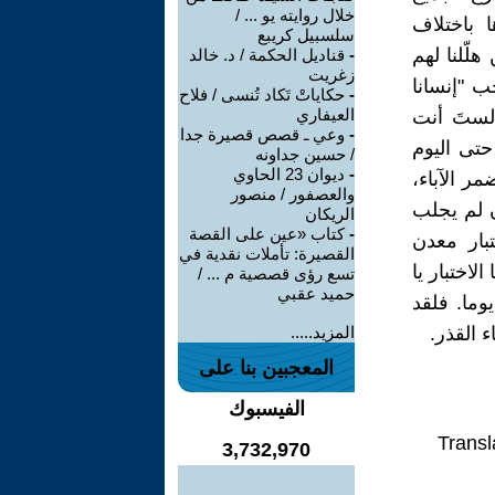
خلال روايته يو ... /
ا باختلاف
سلسبيل كريبع
لّلنا لهم
-
قناديل الحكمة / د. خالد
زغريت
جب "إنسانا
-
حكاياتْ تَكاد تُنسى / فلاح
العيفاري
 لستَ أنت
-
وعي ـ قصص قصيرة جدا
حتى اليوم
/ حسين جداونه
-
ديوان 23 الحاوي
مر الآباء،
والعصفور / منصور
ن لم يجلب
الريكان
-
كتاب «عين على القصة
تبار معدن
القصيرة: تأملات نقدية في
لاختبار يا
تسع رؤى قصصية م ... /
حميد عقبي
وما. فلقد
 القذر.
المزيد.....
المعجبين بنا على
الفيسبوك
Transl
3,732,970