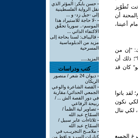
-
حسن بايكر: المؤثر الذي
 تُطَوّبِز
نقل الرواية الفلسطينية
إلى -جيل زد- و ...
والمحنة أن
-
-لا حاجة للاستيراد هذا
م أعيننا،
الموسم-.. سوريا تحقّق
الاكتفاء الذاتي ...
-
قاليباف: لسنا بحاجة إلى
مزيد من الدبلوماسية
المسرحية
ك: "إن من
"؛ ذلك أن
المزيد.....
تو" كان قد
كتب ودراسات
-
ديوان 24 شعر / منصور
الريكان
-
القصة الشاعرة والوعي
الجمعي الحداثي/ مقاربة
 لقد باتوا
في دور القصة الش ... /
 لكي نكون
ربيحة الرفاعي
-
تصاوير لية الظمأ /
 لكي ننال
السمّاح عبد الله
-
ثلاثاءات عابر سبيل /
السمّاح عبد الله
-
ملامــح التجريــب في
فرغ الجميع
كتابـات السيـد حـافظ من