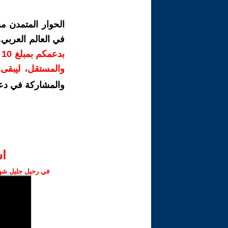
الحوار المتمدن م
في العالم العربي
ب
والمستقل، ليبقى ص
والمشاركة في دع
ا‫
في رحيل جليل شهبا