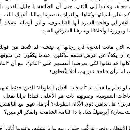
فجأة، وعادوا إلى التُقى. حتى أن الطائفة يا جليل القدر، باتت
كيد على انتمائها وتُقاها. والغزاة يغتصبوننا بمالنا، أعزك الله، 
 اغفر لي وقاحة السرد أيها الفيلسوف، ولكن أوطاننا تتفكك أما
ا وموروثنا وأخلاقنا وشرفنا الشرقي العتيد.
ة التي ماتت النخوة في رجالها" يا نيتشه، لم تتَّعظ من قول
 أن يكفَّ عن عرض نفسه للآكلين، عندما يكفّون عن تذوقها
، كانوا قد تفانوا لكي يعرضوا أنفسهم على "الناتو"، مع أن "النا
، لما رأى قباحة عورتهم، أفلا يتَّعظون!
ه، لو تعلم ما فعله بنا "أصحاب الآذان الطويلة" الذين حدثتنا عنهم؛
احات العمومية، وصوتهم بات هو الأعلى. فماذا ترانا نفعل،
رين؟ هل نداهن ذوي الآذان الطويلة؟ أم هل ننهق مع الناهقين،
ستحسان؟ أيرضيكَ هذا، يا ذا القامة الشامخة والفكر الرصين؟
 الانتظار، ونحن نترقَّب حلول ربيع ما يا نيتشه، وعندما أتانا، أ