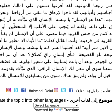
لى ربيعنا الموعود. لقد أفرغوا دنسهم على آمالنا، فعلوه
ناسهم وأديانهم، لقد تآخوا لإزهاق ما تبقى من أرواحنا، ونحن ه
تهم. "هذا هو الإنسان" يا نيتشه؛ الإنسان الذي تنبَّأت له أن يُن
وق على ذاته، ولكنه لم يُنجب على الأغلب إلا المنحطّين. أو
قد كنتم من جنس القرود فيما مضى، على أن الإنسان لم يفتأ 
رود في قرديته" وأنت القائل كذلك: "ما الأبناء الا مظهر ما أض
ى الابن سر أبيه" لقد أفشينا السر كله يا نيتشه، ونسل الإنسا
ة تلو الفضيحة، فبأي إنسانٍ راقٍ نُصَدّق؟ بعد أن تم اخ
 الجوهر، وبعد أن باتت إنسانيتنا على شفير الهاوية. لقد فضَحَنا ا
سعنا سوى أن ننعي لك "الإنسان الراقي" الذي تنبَّأتَ بقدومه ي
قبل أن يولد، ولم يبقَ هناك، سوى من يتسابقون للاغتسال بالماء
#أحمد_دلول (هاشتاغ)
Ahmad_Dalul#
موضوع إلى لغات أخرى -
ate the topic into other languages
Powered by
Translate