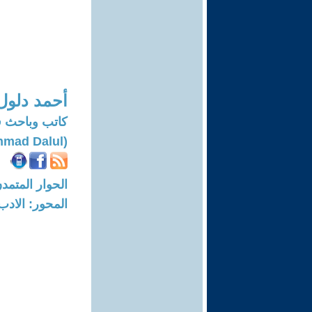
أحمد دلول
كاتب وباحث ف
(Ahmad Dalul)
الحوار المتمدن-العدد: 7384 - 22
المحور: الادب