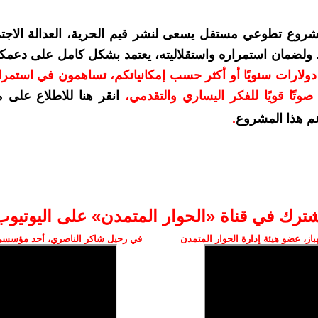
شروع تطوعي مستقل يسعى لنشر قيم الحرية، العدالة الاجتم
. ولضمان استمراره واستقلاليته، يعتمد بشكل كامل على دعمك
دعمكم بمبلغ 10 دولارات سنويًا أو أكثر حسب إمكانياتكم، تساهمون في استم
وتًا قويًا للفكر اليساري والتقدمي
،
انقر هنا للاطلاع على 
م هذا المشروع
.
شترك في قناة «الحوار المتمدن» على اليوتيوب
ز، عضو هيئة إدارة الحوار المتمدن
في رحيل شاكر الناصري، أحد مؤسسي 