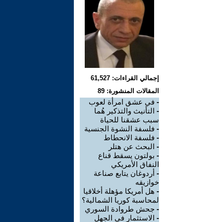
إجمالي القراءات: 61,527
المقالات المنشورة: 89
-
في عشق امرأة لعوب
-
التأنيث والتذكير هُما
سبب عشقنا للحياة
-
فلسفة النشوة الجنسية
-
فلسفة الانحطاط
-
البحث عن هتلر
-
بولتون يسقط قناع
النفاق الأمريكي
-
أردوغان يتابع صناعة
خوازيقه
-
هل أمريكا مؤهلة أخلاقيا
لمحاسبة كوريا الشمالية؟
-
جحش طروادة السوري
-
الاستثمار في الجهل