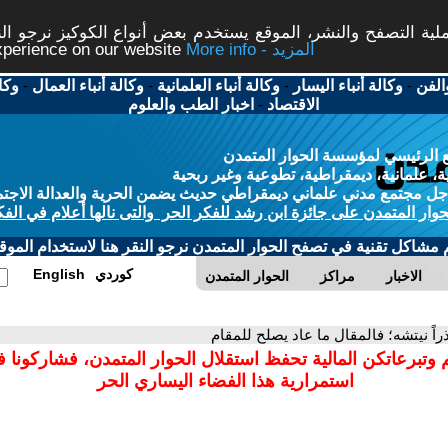
ة التصفح والنشر، الموقع يستخدم بعض أنواع الكوكيز نرجو النق
More info - المزيد
experience on our website
الفن
-
وكالة أنباء اليسار
-
وكالة أنباء العلمانية
-
وكالة أنباء العمال
-
وكا
الاقتصاد
-
اخبار الطب والعلوم
 الرئيسي لمؤسسة الحوار المتمدن
، علمانية، ديمقراطية، تطوعية وغير ربحية
ل مجتمع مدني علماني ديمقراطي حديث يضمن الحرية والعدالة الاجتم
حوار المتمدن على جائزة ابن رشد للفكر الحر والتى نالها أعلام في الفك
م مشاكل تقنية في تصفح الحوار المتمدن نرجو النقر هنا لاستخدام الموقع
كوردي
English
الاخبار
مراكز
الحوار المتمدن
راً نيتشه؛ فالمقال ما عاد يصلح للمقام
 وتبرعاتكن المالية تحفظ استقلال الحوار المتمدن، فشاركونا 
استمرارية هذا الفضاء اليساري الحر