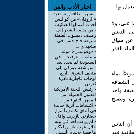
عمل بها.
اخبار الأدب والفن
-
نسرين طافش تستعيد
«الروقان» من كواليس
ا عني، ولا
أحدث أعمالها الغنائية ...
-
من منصة الشعر إلى
إلى الدنس
رصيف دمشق.. الطفلة
ل عن سياق
شريفة حاج حسن في
مشهد ي ...
ماء القذر
-
-نوفوستي-: موعد
مسابقة -إنترفيجن- في
السعودية لم يحدد بعد
-
من شقة غوركي إلى
متحف الشرق.. أربع
ضَّأ بماء
لوحات قاجارية نادرة
س الشفافة
تُعرض ...
-
رئيس اللجنة الأمريكية
قيقة واحد
للفنون الجميلة: من
رة ونصبح
المقرر الانتهاء من ...
-
اكتشافات أثرية جديدة
في ألتاي تكشف أسرار
حضارتي بازيريك وأفا ...
-
لم يرغب أحد في نيله
 أن الناس
خلال عهد بطرس الأكبر..
لطائفة فقد
ما قصة -وسام السك ...