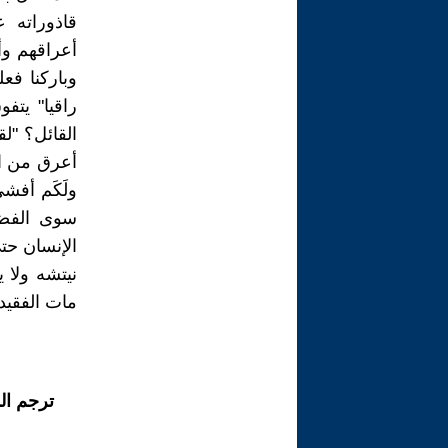
قاذوراته ع
أعراقهم وأج
وباركنا فعل
راقيا" يتف
القائل؟ "ل
أعرق من الق
ولَكَم أفش
سوى الفضيح
الإنسان حتى
نيتشه ولا ي
مات الفقيد 
ترجم ال