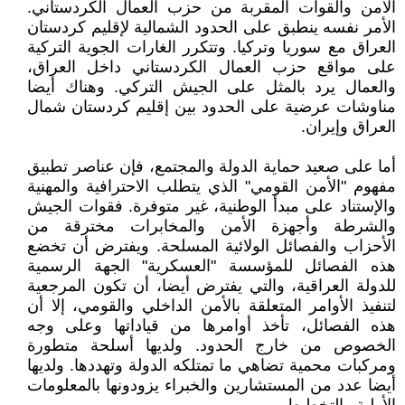
الأمن والقوات المقربة من حزب العمال الكردستاني.
الأمر نفسه ينطبق على الحدود الشمالية لإقليم كردستان
العراق مع سوريا وتركيا. وتتكرر الغارات الجوية التركية
على مواقع حزب العمال الكردستاني داخل العراق،
والعمال يرد بالمثل على الجيش التركي. وهناك أيضا
مناوشات عرضية على الحدود بين إقليم كردستان شمال
العراق وإيران.
أما على صعيد حماية الدولة والمجتمع، فإن عناصر تطبيق
مفهوم "الأمن القومي" الذي يتطلب الاحترافية والمهنية
والإستناد على مبدأ الوطنية، غير متوفرة. فقوات الجيش
والشرطة وأجهزة الأمن والمخابرات مخترقة من
الأحزاب والفصائل الولائية المسلحة. ويفترض أن تخضع
هذه الفصائل للمؤسسة "العسكرية" الجهة الرسمية
للدولة العراقية، والتي يفترض أيضا، أن تكون المرجعية
لتنفيذ الأوامر المتعلقة بالأمن الداخلي والقومي، إلا أن
هذه الفصائل، تأخذ أوامرها من قياداتها وعلى وجه
الخصوص من خارج الحدود. ولديها أسلحة متطورة
ومركبات محمية تضاهي ما تمتلكه الدولة وتهددها. ولديها
أيضا عدد من المستشارين والخبراء يزودونها بالمعلومات