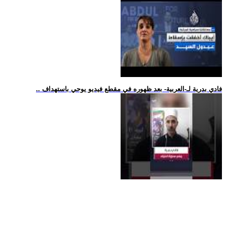
.. فادي بدرية لـ-العربية- بعد ظهوره في مقطع فيديو يوحي باستهداف