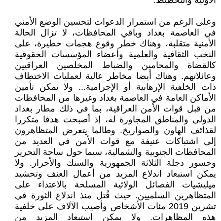
الأولية والتخطيط.
وعلى الرغم من استمرار الدعوات لتحسين الوضع الأمني
في العاصمة بغداد وباقي المحافظات، لا تزال الحالة
الأمنية متقلبة، وهناك خطر وقوع هجمات خطيرة، على
النخب الثقافية والعلمية وأعضاء المؤسسات الحقوقية
كالقضاة والمحامين والضباط المخلصين العراقيين
وعائلاتهم. وهناك أيضا مخاطر عالية لعمليات الاختطاف
ذات الخلفية الإرهابية أو الإجرامية... ولا يمكن تأمين
الأماكن العامة في العاصمة بغداد وغيرها من المحافظات
من قبل قوات الأمن العراقية، بما في ذلك مطار بغداد
الدولي والمناطق المجاورة له، إذ أصبحت هدفا متكررا
لقذائف الهاون والصواريخ. وطالما يتعرض المتظاهرون
إلى اشتباكات عنيفة مع قوات الأمن في العديد من
المحافظات الجنوبية والشمالية، سيما حول ساحة التحرير
وجسور دجلة الثلاثة الجمهورية والسنك والأحرار. ولا
يمكن استبعاد اندلاع المزيد من أعمال العنف وتحشيد
ميليشيات الفصائل الولائية المسلحة بالاعتداء على
المتظاهرين السلميين. حيث قُتل منذ اندلاع الثورة في
تشرين 2019 مئات الأشخاص وأصيب الآلاف على خلفية
هذه المظاهرات. ولا يمكن استبعاد المزيد من