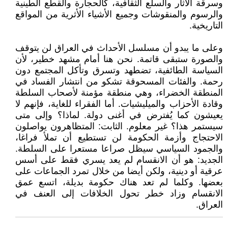
وسرقة الآثار والسلع الثقافية، كالحجارة والقطع الطينية
والرسوم والمنقوشات وجميع الأشياء الأثرية من المواقع
التاريخية.
وعلى ما يبدو أن مسلسل الأحداث في العراق لن يتوقف
والصورة ستبقى قاتمة. نحن هنا أمام مشهد خطير، لأن
السياسة الطائفية، تضطهد وتسرق وتأكل المجتمع دون
رحمة. والفئات المسحوقة تشكو من انتشار الفساد في
المنطقة الخضراء، وهي منطقة مؤمنة لأصحاب السلطة
وقادة الأحزاب والميليشيات. أما الفقراء للغاية، فإنهم لا
يعيشون كما يُفترض في أغنى دولة. لماذا؟ وإلى متى
سيستمر هذا؟ غير معلوم. الثابت: المتظاهرون يواصلون
الاحتجاج وأزمة الحكومة لن تستطيع أن تملأ فراغا،
والجمود السياسي سيظل صراعا مستعرا على السلطة.
الجديد: هو أن الانقسام لم يعد يسري فقط على أسس
عرقية أو دينية، ولكن أيضا من خلال تمرد الجماعات على
بعضها. وكلما لم تعد هناك حكومة بديلة، اتسع عمق
الانقسام وزاد خطر تحول الخلافات إلى العنف في
العراق.