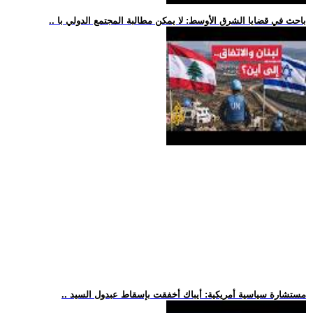
.. باحث في قضايا الشرق الأوسط: لا يمكن مطالبة المجتمع الدولي با
.. مستشارة سياسية أمريكية: أيباك أخفقت بإسقاط عبدول السيد