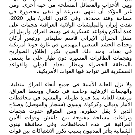
وبين الأحزاب والفصائل المسلحة من جهة أخرى. ومن
غير المؤكد أن تنتهي بسرعة أو تبقى محصورة في
مساحة وفئة محددة. وفي كانون الثاني/ يناير 2020،
نفذت إيران والميليشيات الولائية العراقية هجمات على
عدة أماكن وقواعد عسكرية في وسط العراق وأربيل إثر
مقتل الجنرال الإيراني قاسم سليماني ورئيس أركان
وحدات الحشد الشعبي المهندس في غارة جوية أمريكية
في بغداد. ومنذ ذلك الحين، تكرر إطلاق الصواريخ
وهجمات الطائرات المسيرة دون طيار على ما يسمى
بالمنطقة الخضراء ومطار بغداد الدولي والقواعد
العسكرية التي تتواجد فيها القوات الأمريكية.
ولا تزل الحالة الأمنية في جميع أنحاء العراق متقلبة،
والهجمات الإرهابية وخاصة في شمال ووسط العراق،
مرتفعة للغاية منذ فترة طويلة. والمشهد في محافظات
الأنبار وديالى وكركوك ونينوى (سنجار والموصل) وصلاح
الدين لا يقل خطورة. ومن المتوقع حدوث هجمات
ونزاعات مسلحة مفتوحة بين داعش وقوات الأمن
العراقية في هذه المحافظات. وفي محافظة نينوى
الشمالية يتأثر المدنيون بسبب تكرر الاشتباكات بين قوات