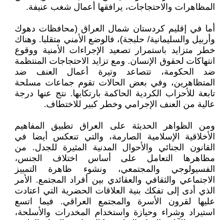
المظاهرات والاحتجاجات، يرافقها أعمال شغب عنيفة.
أما في إقليم كردستان شمال العراق (محافظات دهوك
وأربيل والسليمانية/ حلبجة)، فالوضع الأمني متقلبا. وهناك
خطر متزايد باستمرار تصعيد الإجراءات الأمنية ووقوع
انتهاكات لحقوق الإنسان. ومع تزايد الاحتجاجات المنتظمة
ضد الحكومة، تتصاعد وتيرة أعمال العنف ضد
المتظاهرين، وفي بعض الحالات تقوم جماعات مسلحة
تابعة للأحزاب الكردية الحاكمة بارتكابها. نتج عنها درجة
عالية من العنف الإجرامي وخطر كبير للاختطاف.
ومن الظواهر الحديثة على العراق تطبيق المفاهيم
الأخلاقية الإسلامية الصارمة، والتي تنعكس أيضا في
القانون الجنائي والأحوال المدنية المثيرة للجدل. من
مظاهرها التعامل على أساس اختلاف الجنس،
الفسيولوجي والمجتمعي، ونشوء ظاهرة التمييز
الاجتماعي والثقافي والعقائدي بين أفراد المجتمع. الأمر
الذي أدى إلى تفكك بنية العلاقات الحضرية التي اعتادت
عليها لقرون الأسرة والمجتمع العراقي. فيما اتسع
استيراد وشراء وحيازة واستخدام المخدرات والأسلحة،