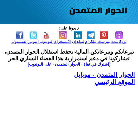
تابعونا على:
بودكاست
بنترست
تيلكرام
لينكدإن
الانستغرام
اليوتيوب
التويتر
الفيسبوك
تبرعاتكم وتبرعاتكن المالية تحفظ استقلال الحوار المتمدن،
فشاركونا في دعم استمرارية هذا الفضاء اليساري الحر
[اشترك في قناة ‫«الحوار المتمدن» على اليوتيوب]
الحوار المتمدن - موبايل
الموقع الرئيسي