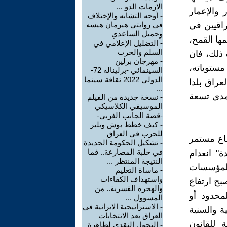
الازمات الدو ...
والإعمار
-
أوجه التشابه والإختلاف
راقيين في
في روايتي هيرمان هيسه
وجميل الساعدي
ها القمح،
-
التضليل الإعلامي في
السلم والحرب
 ذلك، فان
-
مهرجان برلين
ستوياته،
السينمائي -برليناله 72-
الدولي 2022 ثقافة سينما
عراق بلدا
...
 مدى تسعة
-
نسخة جديدة من الفيلم
الموسيقي الكلاسيكي
-قصة الجانب الغربي-
-
كيف خطط بوش وبلير
للحرب في العراق
طاع مستمر
-
تشكيل الحكومة الجديدة
في حلبة المصارعة.. فما
" انعدام
النتيجة المنتظر ...
المؤسسات
-
ماساة التعليم
واستهداف الكفاءات
بح ارتفاع
والهجرة القسرية.. من
محدود أو
المسؤول ...
-
الاستراتيحية الايرانية في
ة والسنية
العراق بعد الانتخابات
 للقانون
-
التحول النقدي لظاهرة