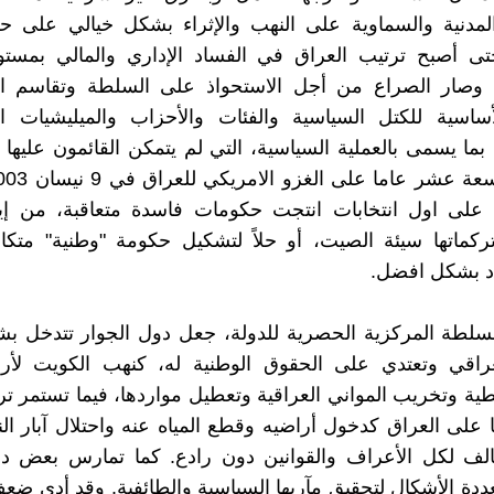
لمدنية والسماوية على النهب والإثراء بشكل خيالي على حس
ى أصبح ترتيب العراق في الفساد الإداري والمالي بمستوى
 وصار الصراع من أجل الاستحواذ على السلطة وتقاسم ال
أساسية للكتل السياسية والفئات والأحزاب والميليشيات الت
بما يسمى بالعملية السياسية، التي لم يتمكن القائمون عليها
على اول انتخابات انتجت حكومات فاسدة متعاقبة، من إي
ركماتها سيئة الصيت، أو حلاً لتشكيل حكومة "وطنية" متكام
اد بشكل افضل.
لسلطة المركزية الحصرية للدولة، جعل دول الجوار تتدخل ب
عراقي وتعتدي على الحقوق الوطنية له، كنهب الكويت لأرا
ية وتخريب المواني العراقية وتعطيل مواردها، فيما تستمر ترك
ا على العراق كدخول أراضيه وقطع المياه عنه واحتلال آبار الن
ف لكل الأعراف والقوانين دون رادع. كما تمارس بعض دو
دة الأشكال لتحقيق مآربها السياسية والطائفية. وقد أدى ض