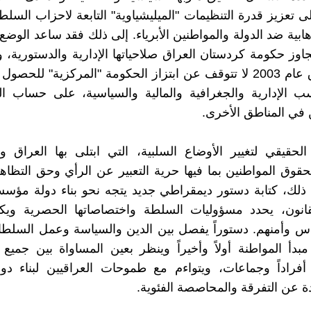
ى تعزيز قدرة التنظيمات "الميليشياوية" التابعة لاحزاب السلطة
ابية ضد الدولة والمواطنين الأبرياء. إلى ذلك فقد ساعد الوضع 
اوز حكومة كردستان العراق صلاحياتها الإدارية والدستورية، وج
غزو العراق عام 2003 لا تتوقف عن ابتزاز الحكومة "المركزية" للح
ب الإدارية والجغرافية والمالية والسياسية، على حساب ا
 في المناطق الأخرى.
الحقيقي لتغيير الأوضاع السلبية، التي ابتلى بها العراق 
حقوق المواطنين بما فيها حرية التعبير عن الرأي وحق التظاه
ذلك، كتابة دستور ديمقراطي جديد يتجه نحو بناء دولة مؤس
انون، يحدد مسؤوليات السلطة واختصاصاتها الحصرية ويك
س وأمنهم. دستوراً يفصل بين الدين والسياسة وعمل السلطا
مبدأ المواطنة أولاً وأخيراً وينظر بعين المساواة بين جميع 
 أفراداً وجماعات، ويتواءم مع طموحات العراقيين لبناء دو
ة عن التفرقة والمحاصصة الفئوية.