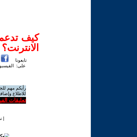
كيف تدعم-
الانترنت؟
تابعونا
على:
الفيسب
رأيكم مهم للج
للاطلاع وإضافة
تعليقات الف
|
ن