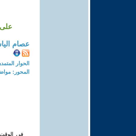
على 
عصام اليا
الحوار المتمدن-العدد: 7226 - 22
المحور: مواض
في الوقت 