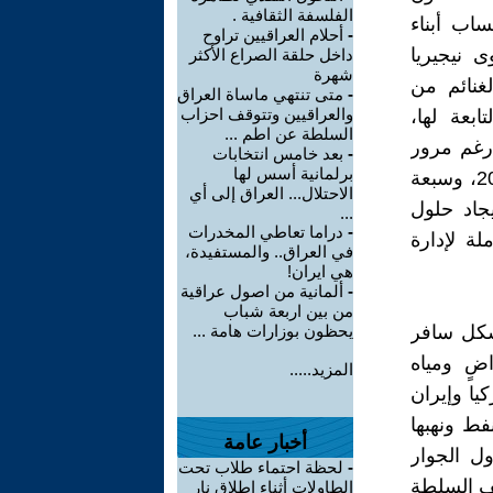
الفلسفة الثقافية .
اب أبناء
-
أحلام العراقيين تراوح
 نيجيريا
داخل حلقة الصراع الأكثر
شهرة
غنائم من
-
متى تنتهي ماساة العراق
والعراقيين وتتوقف احزاب
ابعة لها،
السلطة عن اطم ...
 رغم مرور
-
بعد خامس انتخابات
برلمانية أسس لها
أكثر من تسعة عشر عاما على الغزو الامريكي للعراق في 9 نيسان 2003، وسبعة
الاحتلال... العراق إلى أي
جاد حلول
...
-
دراما تعاطي المخدرات
لة لإدارة
في العراق.. والمستفيدة،
هي ايران!
-
ألمانية من اصول عراقية
من بين اربعة شباب
شكل سافر
يحظون بوزارات هامة ...
ضٍ ومياه
المزيد.....
يا وإيران
فط ونهبها
أخبار عامة
ل الجوار
-
لحظة احتماء طلاب تحت
عف السلطة
الطاولات أثناء إطلاق نار