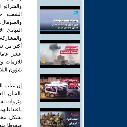
والشرائع ا
الشعب، حت
والصومال.
المبادئ ال
والمشاركة 
عشر عاما 
للازمات وت
شؤون البل
إن غياب ا
بالشأن ال
وثروات نفط
باعتداءاتهم
بشكل مخال
ضغوطا متعد