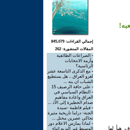
به!
إجمالي القراءات: 845,079
المقالات المنشورة: 262
-
الصراعات الطائفية
وأزمة الانتخابات
الرئاسية؟
-
مع الذكرى التاسعة عشر
لغزو العراق .. هل يستطيع
الشباب ان ينه ...
-
على حافة الرصيف 15
-
النظام السياسي في
العراق واعادة مفاهيم
صدام الخطيرة إلى الأذ ...
-
فيلم فاطمة -سيدة
الجنة- دراما تاريخية مثيرة
تحاكي عصرين مختل ...
-
لماذا يمارس الاعلام دور
 هيأ لها
الوسيط غير النزيه اثناء