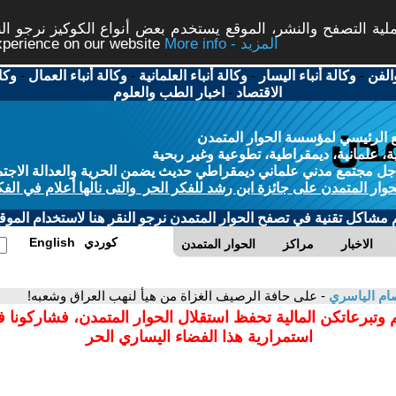
ة التصفح والنشر، الموقع يستخدم بعض أنواع الكوكيز نرجو النق
More info - المزيد
experience on our website
الفن
-
وكالة أنباء اليسار
-
وكالة أنباء العلمانية
-
وكالة أنباء العمال
-
وكا
الاقتصاد
-
اخبار الطب والعلوم
 الرئيسي لمؤسسة الحوار المتمدن
، علمانية، ديمقراطية، تطوعية وغير ربحية
ل مجتمع مدني علماني ديمقراطي حديث يضمن الحرية والعدالة الاجتم
حوار المتمدن على جائزة ابن رشد للفكر الحر والتى نالها أعلام في الفك
م مشاكل تقنية في تصفح الحوار المتمدن نرجو النقر هنا لاستخدام الموقع
كوردي
English
الاخبار
مراكز
الحوار المتمدن
ام الياسري
- على حافة الرصيف الغزاة من هيأ لنهب العراق وشعبه!
 وتبرعاتكن المالية تحفظ استقلال الحوار المتمدن، فشاركونا 
استمرارية هذا الفضاء اليساري الحر