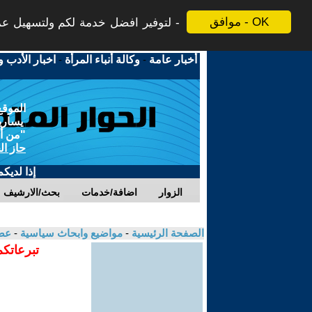
موافق - OK
لتوفير افضل خدمة لكم ولتسهيل عملي
أخبار عامة
-
وكالة أنباء المرأة
-
اخبار الأدب و
الموقع
يسارية
"من أج
حاز ال
إذا لديك
الزوار
اضافة/خدمات
بحث/الارشيف
الصفحة الرئيسية
-
مواضيع وابحاث سياسية
-
عص
تبرعاتكم