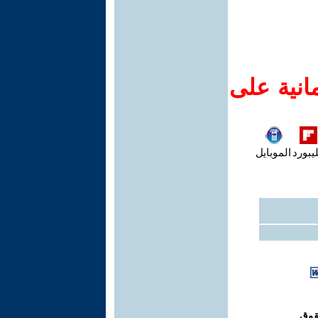
انية على
يبورد
الموبايل