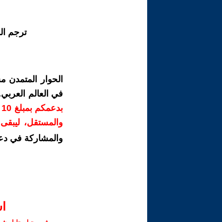
ترجم ال
الحوار المتمدن م
في العالم العربي
ب
والمستقل، ليبقى ص
والمشاركة في دع
ا‫