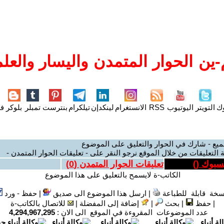
ين الحوار المتمدن واليسار والعلم
وك
التويتر
اليوتيوب
RSS
الانستغرام
لينكدإن
تيلكرام
بنترست
تمبلر
بلوكر
فل
ميع - شارك في الحوار والتعليق على الموضوع
 التعليقات من خلال الموقع نرجو النقر على - تعليقات الحوار المتمدن -
يسبوك (
)
تعليقات الحوار المتمدن (
0
)
الكاتب-ة لايسمح بالتعليق على هذا الموضوع
سخة قابلة للطباعة
|
ارسل هذا الموضوع الى صديق
|
حفظ - ورد
|
حفظ
|
بحث
|
إضافة إلى المفضلة
|
للاتصال بالكاتب-ة
عدد الموضوعات المقروءة في الموقع الى الان :
4,294,967,295