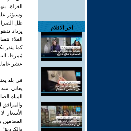
الغزاة، ب
وسيؤثر على
ظل الصراعا
اخر الافلام
يزداد تدهو
الغلاء تت
كما ينذر بك
مُمزقا، الن
عشر عاما.
في بلد يمت
يعاني منه
المياه الص
والمرافق ا
الأسعار ل
المعدمين وا
والكردية"