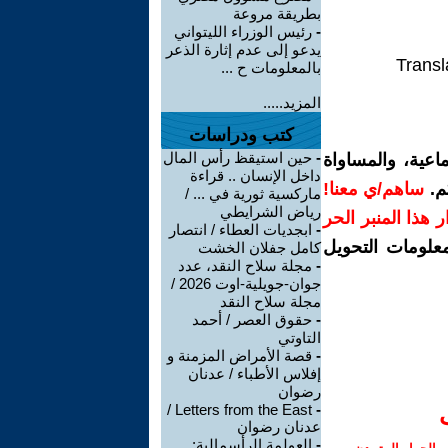
بطريقة مروعة
-
رئيس الوزراء الليتواني
يدعو إلى عدم إثارة الذعر
Transl
بالمعلومات ح ...
المزيد.....
كتب ودراسات
-
حين استيقظ رأس المال
اعية، والمساواة
داخل الإنسان .. قراءة
م.
ساهم/ي معنا!
ماركسية ثورية في ... /
رياض الشرايطي
رار هذا المنبر الحر
-
ابجديات العطاء / انتصار
معلومات التحويل
كامل جفلان الخشت
-
مجلة سلاح النقد، عدد
جوان-جويلية-اوت 2026 /
مجلة سلاح النقد
-
حقوق العصر / أحمد
التاوتي
-
قصة الأمراض المزمنة و
إفلاس الأطباء / عدنان
رضوان
Letters from the East /
-
عدنان رضوان
-
العولمة الرأسمالية: