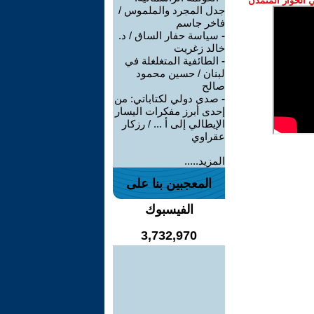
الحوار المتمدن
جدل المجرد والملموس /
فاخر جاسم
-
سياسة حفار الساق / د.
خالد زغريت
-
الطائفية المتغلغلة في
لبنان / حسين محمود
صالح
-
صدى دولي لكتاباتي: من
إحدى أبرز مفكرات اليسار
الإيطالي إلى أ ... / رزكار
عقراوي
المزيد.....
المعجبين بنا على
الفيسبوك
3,732,970