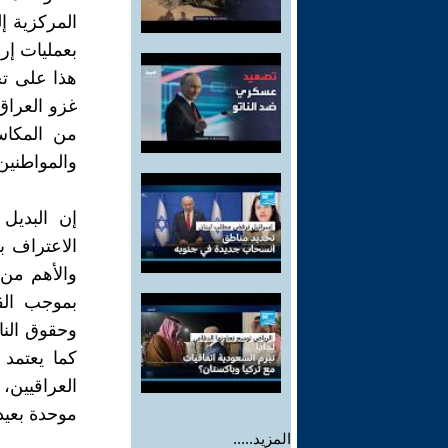
المركزية إل
بعمليات إره
هذا على تج
من المكاس
والمواطنين
إن البديل 
الاعتراف ب
والأهم من 
بموجب الق
وحقوق النا
كما يعتمد 
العراقيين،
موحدة بعيد
المزيد.....