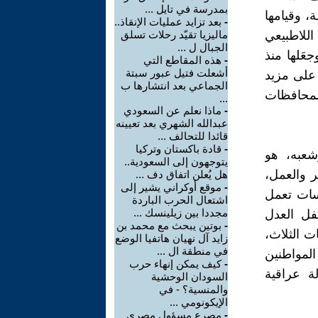
بمدرسة في تايل ...
، وقيامها
-
بعد تزايد عمليات الإنقاذ..
اللاطبيعي
ماليزيا تقيّد رحلات تسلق
الجبال ل ...
عَلها منذ
-
هذه المقاطع التي
أشعلت فتيل عبور سبتة
صول على مزيد
الجماعي بعد انتشارها ب
لمحافظات
...
-
ماذا نعلم عن السعودي
عبدالله الشهري بعد تعيينه
قائدا للتحالف ...
-
قادة باكستان وتركيا
وشعبه، هو
يتوجهون إلى السعودية..
ر والعمل،
هل يُعلن اتفاق دف ...
-
موقع أوكراني يشير إلى
سات تعمل
اشتعال الحرب الباردة
مجددا بين زيلينسك ...
فل العدل
-
بوتين يبحث مع محمد بن
ت الثلاث،
زايد آل نهيان هاتفيا الوضع
في منطقة ال ...
المواطنين
-
كيف يمكن إنهاء حرب
لة عراقية
السودان الوحشية
والمنسية؟ - في
الإيكونومي ...
-
مصرع مسؤول مصري