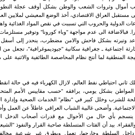
نهب أموال وثروات الشعب والوطن بشكل أوقف عجلة التطور 
 مستقبل العراق الاقتصادي، أخذ الوضع المعيشي لملايين الع
ت الدولية والحروب التي تسببت في نقص المواد الغذائية واهم
را. فبالاضافة الى عدم مواجهة "وباء كورونا" وتوفير مستلزمات
صاعد وتيرته بشكل فاحش والامن مضطرب، ينحدر إلى أسفل م
ارثة اجتماعية ـ جغرافية سكانية "جيوديموغرافية"، تجعل من ال
تيجة المنطقية لما أنتج نظام المحاصصة الطائفية والاثنية على
لك ثاني احتياطي نفط العالم، لازال الكهرباء فيه في حالة انق
 المواطن بشكل يومي، يرافقه "حسب مقاييس الأمم المتحدة
الحة للشرب وخلل كبير في "نظام" الخدمات الصحية وإدارة 
لاجتماعية. وأضحى غالبية الشباب العراقي عاطلاً عن العمل وأص
ا ينسجم بأي حال من الأحوال مع قدرات أصحاب الدخل ال
لفقراء. بيد أن الفئات المتسلطة صاحبة القرار والنفوذ "الشيعي
 داخل السلطة وخارجها، تعمل وبطرق غير شرعية مخالفة