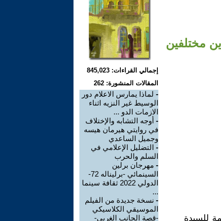
ين مختلفين
إجمالي القراءات: 845,023
المقالات المنشورة: 262
-
لماذا يمارس الاعلام دور
الوسيط غير النزيه اثناء
الازمات الدو ...
-
أوجه التشابه والإختلاف
في روايتي هيرمان هيسه
وجميل الساعدي
-
التضليل الإعلامي في
السلم والحرب
-
مهرجان برلين
السينمائي -برليناله 72-
الدولي 2022 ثقافة سينما
...
-
نسخة جديدة من الفيلم
الموسيقي الكلاسيكي
ة، رحلة مؤلمة للسيدة
-قصة الجانب الغربي-