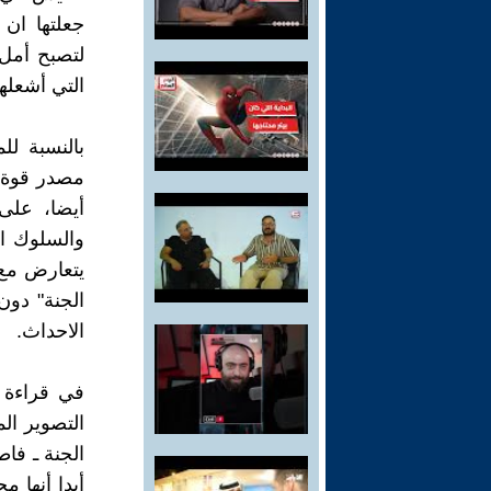
جعلتها ان
لتصبح أمل
التي أشعله
بالنسبة ل
مصدر قوة ل
أيضا، على
والسلوك ا
يتعارض مع 
الجنة" دون
الاحداث.
في قراءة 
التصوير ا
الجنة ـ فاط
أبدا أنها م