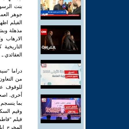
بنت الرسول
جوهر العم
الفيلم اظه
مذهلة وبشك
الارهاب وا
التاريخي
العقائدي ـ
دراما "سيد
من التعاون
للوقوف عل
أخرى. اصحا
بما ينسجم
وقيم السكا
فيلم "فاطم
المخرج إي