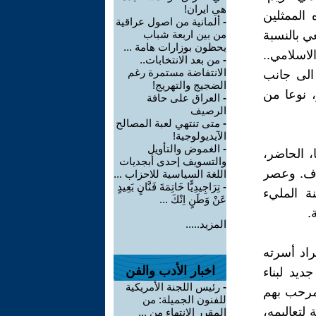
هي ايران!
الممثلين
-
ألمانية من اصول عراقية
ي بالنسبة
من بين اربعة شباب
يحظون بوزارات هامة ...
الاسلامي..
-
من بعد الانتخابات..
الانتفاضة مستمرة رغم
الى جانب
الضجيج والتهريج!
 نوعا من
-
العراق على حافة
الرصيف
-
متى تنتهي لعبة المصالح
الآيديولوجية!
-
الغموض والتأويل
، الحاضر،
والتسويف إحدى أبجديات
رف. وعصر
اللغة السياسية للاحزاب ...
-
تِرَاجِيدِيًّا خَاتِمَةَ فَنَّانٍ بَعِيدٍ
ة المليء
عَنْ وَطَنٍ اِنْكَ ...
.
المزيد.....
أفراد أسرته
اخبار الأدب والفن
يد لبناء
-
رئيس اللجنة الأمريكية
مرحب بهم
للفنون الجميلة: من
لتعاليمه،
المقرر الانتهاء من ...