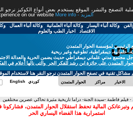
ة التصفح والنشر، الموقع يستخدم بعض أنواع الكوكيز نرجو النق
More info - المزيد
experience on our website
الفن
-
وكالة أنباء اليسار
-
وكالة أنباء العلمانية
-
وكالة أنباء العمال
-
وكا
الاقتصاد
-
اخبار الطب والعلوم
 الرئيسي لمؤسسة الحوار المتمدن
، علمانية، ديمقراطية، تطوعية وغير ربحية
ل مجتمع مدني علماني ديمقراطي حديث يضمن الحرية والعدالة الاجتم
حوار المتمدن على جائزة ابن رشد للفكر الحر والتى نالها أعلام في الفك
م مشاكل تقنية في تصفح الحوار المتمدن نرجو النقر هنا لاستخدام الموقع
كوردي
English
الاخبار
مراكز
الحوار المتمدن
- فيلم فاطمة -سيدة الجنة- دراما تاريخية مثيرة تحاكي عصرين مختلفين
 وتبرعاتكن المالية تحفظ استقلال الحوار المتمدن، فشاركونا 
استمرارية هذا الفضاء اليساري الحر