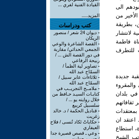
القيادة الفنية لفري ...
قودهم الى
لأخير من
المزيد.....
ن، بطريقة
كتب ودراسات
ة لانتشار
-
ديوان 24 شعر / منصور
الريكان
اة فاطمة
-
القصة الشاعرة والوعي
الجمعي الحداثي/ مقاربة
 للتطرف
في دور القصة الش ... /
ربيحة الرفاعي
-
تصاوير لية الظمأ /
السمّاح عبد الله
قبة جديدة
-
ثلاثاءات عابر سبيل /
السمّاح عبد الله
 والمقروء
-
ملامــح التجريــب في
في بلدان
كتابـات السيـد حـافظ من
خلال روايته يو ... /
 ثقافاتهم
سلسبيل كريبع
بمعتقدات
-
قناديل الحكمة / د. خالد
زغريت
 اعتقد ان
-
حكاياتْ تَكاد تُنسى / فلاح
العيفاري
ة، استطاع
-
وعي ـ قصص قصيرة جدا
تب الشيخ
/ حسين جداونه