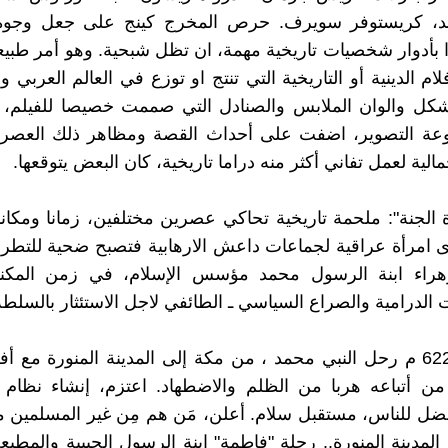
د، كريستوفر سويرف. حرص المخرج كينج على جعل وجوه 
ا بأدوار شخصيات تاريخية مهمة، ان تظل شبحية. وهو أمر طبيع
ام الدينية أو التاريخية التي تنتج او توزع في العالم العربي و
 شكل والوان الملابس والصنادل التي صممت خصيصا للفيلم، 
عة التصوير، اضفت على أحداث القصة ومظاهر ذلك العصر،
جمالية لعمل تفاني أكثر منه دراما تاريخية، كان البعض يتوقعها.
 الجنة": ملحمة تاريخية تحاكي عصرين مختلفين، زمانا ومكانا
 امرأة عراقية لجماعات داعش الارهابية فتصبح ضحية للتط
هراء ابنة الرسول محمد مؤسس الإسلام، في زمن المكنن
 الدرامية والصراع السياسي ـ الطائفي لاجل الاستئثار بالسلطة
في العام 622 م رحل النبي محمد ، من مكة إلى المدينة المنورة مع 
 أتباعه هربا من الظلم والاضطهاد. اعتزم، إنشاء نظام جد
ضل للناس، مستقبل سلام. أعلن، مَن هم مِن غير المسلمين 
مدينة المنورة.. رحلة "فاطمة" ابنة الرسول الحبيبة والمطيعة 