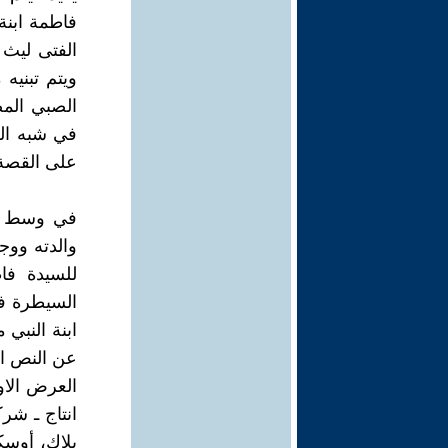
الفتى ليث 
ويتم تبنيه
الصبي الم
في شبه الج
على القصة 
في وسط بل
والدته ووج
للسيدة فا
السيطرة في
عن النص ال
انتاج ـ شر
بلاك، أوسك