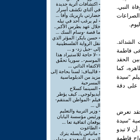
-
اكتشافات أثرية جديدة
ة النبي.
في ألتاي تكشف أسرار
الصراعات
حضارتي بازيريك وأفا ...
-
لم يرغب أحد في نيله
يوم.
خلال عهد بطرس الأكبر..
ما قصة -وسام السك ...
-
حسن بايكر: المؤثر الذي
الشدائد.
نقل الرواية الفلسطينية
إلى -جيل زد- و ...
دعى فاطمة
-
-لا حاجة للاستيراد هذا
ين الحقد
الموسم-.. سوريا تحقّق
الاكتفاء الذاتي ...
هره، كما
-
قاليباف: لسنا بحاجة إلى
يلم "سيدة
مزيد من الدبلوماسية
المسرحية
م على دقة
-
السينما كسلاح
أيديولوجي.. كيف يؤطر
فيلم -المواطن المنتقم-
ال ...
-
وزير التربية والتعليم
فقد تعرض
ورئيس مؤسسة اليابان
ية "سيدة
يوقعان اتفاقية تعا ...
-
الطاغوت
ن لا تبدو
-
ماتياس يايسله يترك
واج فاطمة
الدوري السعودي ويتولى