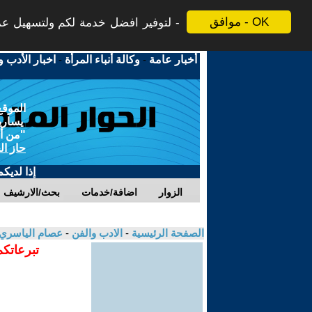
موافق - OK
لتوفير افضل خدمة لكم ولتسهيل عملي
أخبار عامة
-
وكالة أنباء المرأة
-
اخبار الأدب و
الموقع
يسارية
"من أج
حاز ال
إذا لديك
الزوار
اضافة/خدمات
بحث/الارشيف
الصفحة الرئيسية
-
الادب والفن
-
عصام الياسري
تبرعاتكم