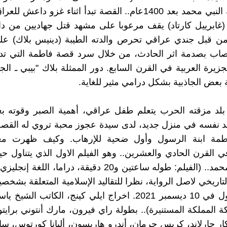
فاطمة ابنة النبي محمد بعد 1400عام.. القصة تبدأ اثناء غزو داعش
(غابرييل كارتاد) يقف مرعوبا على مشهد قتل جهاديين من د
 من قبل جندي عراقي تحرص والدته الطيبة (دينيس بلاك) عل
صاب بصدمة اثر الحادث، من خلال سرد قصة فاطمة التي تدور
زيرة العربية في القرن السابع. دور الممثلة بلاك "بيبي ـ ال
بعض الجاذبية بشكل درامي مثير للغاية.
د مزقته الحرب يتعلم طفل عراقي، أهمية الصبر وقوته بع
د نفسه في منزل جديد، لدى سيدة عجوز محبة تروي له القصة 
طمة ابنة الرسول وأول ضحية للإرهاب. وكيف ظهرت معا
 القرن الحادي والعشرين.. وهو الفيلم الاول الذي يتناول حي
ابنة النبي محمد.. (الفيلم: طوله ساعتين و20 دقيقة، دراما، الل
تاريخي لاصل الرواية، نظرا للتقاليد الإسلامية المتعلقة بشخص
العرض الاول في 10 ديسمبر 2021. اخراج ايلي كينج، الكاتب الش
كة المملكة المستنيرة).. بطولة راي فيرون، مارك أنتوني برايت
ار جارلاند، كريس جرمان، أندرو هاريسون، ألبانا كورتوس، س