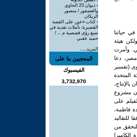
-
ديوان 23 الحاوي
والعصفور / منصور
الريكان
-
كتاب «عين على القصة
القصيرة: تأملات نقدية في
في حياتنا
تسع رؤى قصصية م ... /
حميد عقبي
. كان من المقرر عرضه في باكستان في 30 ديسمبر2021 ولكن هيئة
المزيد.....
مي. وأمرت
مصر، دعا
المعجبين بنا على
وى (تفسير
الفيسبوك
ة المتحدة
3,732,970
بالإنتاج،
كان مشروع
لفيلم على
دة فاطمة،
"وفقا للتقاليد
لتحقق من
 الكاميرا