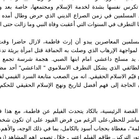
 تكرس نفسها بشدة لخدمة الإسلام ومجتمعها، خاصة بعد وفا
 المسلمين في زمن الصراع الديني الذي حرض وطال أمده 
ا التطرف في السنوات التي أعقبت وفاة النبي وما زالت حتى ال
لمسلمين المعاصرين يبدو أن إرث فاطمة، لازال حاضرا وقت 
مواجهة الإرهاب الذي وصلت به الحماقة قتل امرأة بريئة ت
 يد مسلح داعشي امام ابنها الصبي. هجمة شرسة تجمع ب
لطائفي الذي يشكل التطرف الاسلاموي " الداعشي" أحد مظا
قيّم الاسلام الحقيقي. انه من الصعب متابعة السرد القيمي لف
 الحاجة إلى فهم أفضل لتاريخ ونهج الإسلام الحقيقي للحك
القصة الرئيسية، بالكاد يتحدث الفيلم عن فاطمة، مع هذا 
لمباشر للحظر،على الرغم من فرض القيود على ان تكون شخص
مة"، مغطاة بحجاب أسود بالكامل، بما في ذلك الوجه، والأهم، أ
حور التركيز.. طاقم الفيلم اعتبر ـ خلال تصوير اهم المشاهد (ز