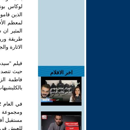
لوكاس بون
الذين قامو
لمعظم الأفل
المثير ان
طريقة ورو
الاثارة وال
فيلم "سيدة
حيث تتصدى
اخر الافلام
فاطمة الز
بالكليشيهات
ومجموعة من
مستقبل أف
للعيش في ال