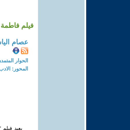
فيلم فاطمة 
عصام اليا
الحوار المتمدن-العدد: 7191 - 22
المحور: الادب