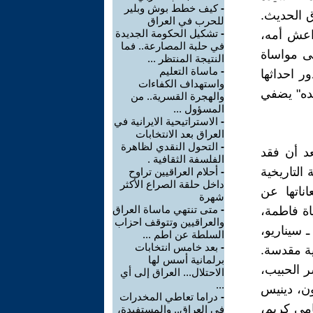
-
كيف خطط بوش وبلير
 للعراق الحديث.
للحرب في العراق
-
تشكيل الحكومة الجديدة
اعش أمه،
في حلبة المصارعة.. فما
ى مواساة
النتيجة المنتظر ...
-
ماساة التعليم
 احداثها
واستهداف الكفاءات
جده" يضفي
والهجرة القسرية.. من
المسؤول ...
-
الاستراتيحية الايرانية في
العراق بعد الانتخابات
-
التحول النقدي لظاهرة
د أن فقد
الفلسفة الثقافية .
التاريخية
-
أحلام العراقيين تراوح
داخل حلقة الصراع الأكثر
ناتها عن
شهرة
-
متى تنتهي ماساة العراق
اة فاطمة،
والعراقيين وتتوقف احزاب
غة إنجليزي ـ سيناريو،
السلطة عن اطم ...
-
بعد خامس انتخابات
ية مقدسة.
برلمانية أسس لها
يخ ياسر الحبيب،
الاحتلال... العراق إلى أي
...
ون، دينيس
-
دراما تعاطي المخدرات
امي كريم،
في العراق.. والمستفيدة،