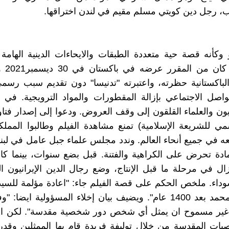
ب، رجل دين كويتي مسلم مقيم في لندن اختراقها.
و وكأنه قصة حية متعددة الطبقات والايحاءات الدينية الهامة 
المعاصرة
الباكستانية حظرته، واعتبرته "تدنيسا" دون تقديم سبب رس
اصل الاجتماعي بإزالة المقطورات والمواد الترويجية. في 
ينيون والعلماء القلقون إلى وقف العروض. ودعوا إلى إصدار فتا
ي للشريعة الإسلامية) تمنع مشاهدة الفيلم وطالبوا المملك
ه في جميع أنحاء العالم. وندد مجلس علماء جبل عامل في لبنان 
لمادة تحرض على الكراهية والفتنة. قبل بضع سنوات، بينما 
يزال في مرحلة ما قبل الإنتاج، وضع رجال الدين الإيرانيون ا
سوداء. ملخص الحكم على قصة الفيلم جاء: "اعادة مؤلمة للسي
ابنة النبي محمد بعد 1400 عام". ويضيف بيان إخلاء المسؤولية ايضا: 
، غير مسموح ان يمثل أي شخص دور شخصية مقدسة". لكن ا
يات المقدسة من خلال توليفة فريدة قام بها الممثلين وقدرة