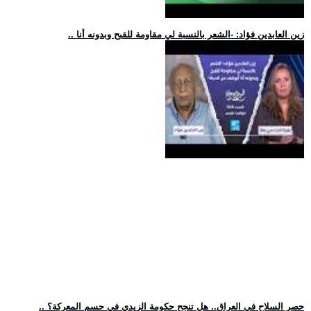
.. زين العابدين فؤاد: -الشعر بالنسبة لي مقاومة للقبح وبدونه أنا
.. حصر السلاح في العراق.. هل تنجح حكومة الزيدي في حسم المعركة؟