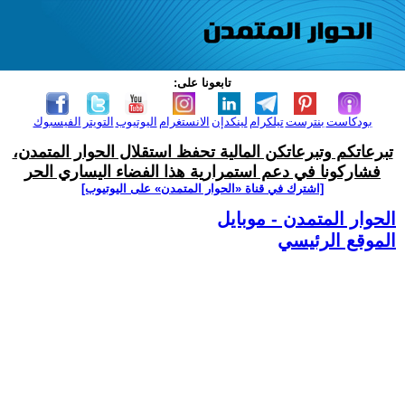
تابعونا على:
بودكاست
بنترست
تيلكرام
لينكدإن
الانستغرام
اليوتيوب
التويتر
الفيسبوك
تبرعاتكم وتبرعاتكن المالية تحفظ استقلال الحوار المتمدن،
فشاركونا في دعم استمرارية هذا الفضاء اليساري الحر
[اشترك في قناة ‫«الحوار المتمدن» على اليوتيوب]
الحوار المتمدن - موبايل
الموقع الرئيسي