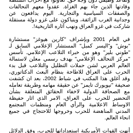
وتقاعد وظيفي دون وجه حق. تعاونوا مع احزاب السلطة
وقادتها الذين جاء بهم الغزاة. عقدوا معهم التحالفات
والصفقات السياسية والتجارية. اليوم يدافعون عن
وجدانية الغرب الزائفة، ويتباكون على غزو دولة مستقلة
شاركت في غزو العراق ونهب آثاره التاريخية!.
في العام 2001 وبإشراف "كارين هيوغز" مستشارة
"بوش" و"اليسر كمبل" المستشار الإعلامي السابق لـ
"طوني بلير" وهو من خبراء التلاعب الإعلامي. تأسس
"مركز التحالف الإعلامي" بهدف رسمي معلن لاستمالة
العالم العربي لشن حملات التظليل والتلاعب قبل بدء
الحرب على العراق للاطاحة بنظام البعث الدكتاتوري،
وقد أغلق هذا المكتب في شباط 2002، بعد ان كشفت
صحيفة "نيويورك تايمز" عن حقيقة مهامه وطريقة تعامله
مع الصحافة الدولية لاخفاء الحقائق المتعلقة بشأن
التحضير للحرب على العراق، الامر الذي اثار حفيظة
الاوساط الاعلامية والرأي العام ومنظمات المجتمع
المدني المناهضة للحرب وخروجها للاحتجاج في جميع
انحاء العالم.
أنهت القوات الأمريكية استعداداتها للحرب، وفق الدلائل