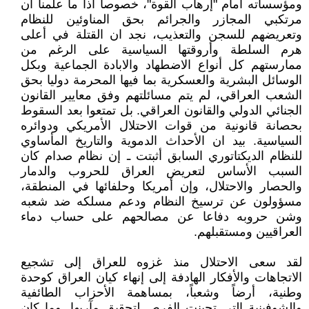
ومؤسساته أمام "إرهاب القوة"، خصوصا اذا ما علمنا أن
مرتكبي المجازر والجرائم بحق المناوئين للنظام
وتعريضهم للسجن والتعذيب، نجد ان القتلة في أعلى
هرم السلطة وأروقتها السياسية على الرغم من
ممارستهم كل أنواع الاضطهاد والابادة الجماعية وبكل
الوسائل البشرية والعسكرية بما فيها المحرمة دوليا بحق
الشعب العراقي، لم يتم مسائلتهم وفق معايير القانون
الجنائي الدولي والقانون العراقي. بل تمتعوا بعد السقوط
بحصانة قانونية من قوات الاحتلال الأمريكي ودوائره
السياسية. بيد ان الأحداث الدموية والتاريخ المأساوي
للنظام الديكتاتوري السابق أثبتت ـ إن نظام صدام كان
السبب الأساس لتعريض العراق للحروب والدمار
والحصار والاحتلال، وإن أمريكا وحلفائها في المنطقة،
مسؤولون عن ترسيخ النظام ودعم مسلكه ضد شعبه
وشن حروبه دفاعا عن مصالحهم على حساب دماء
العراقيين ومستقبلهم.
لقد سعى الاحتلال منذ غزوه للعراق إلى تشجيع
الاتجاهات والأفكار الهادفة إلى إنهاء كيان العراق كوحدة
وطنية، أرضاً وشعباً، بمساهمة الأحزاب الطائفية
والشوفينية التي تحينت الفرص لتحقيق مآربها. وما كان