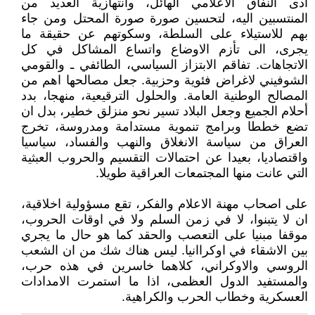
ادى النفاق الاعلامي الهائل، وانتهازية العديد من
المنتسبين اليه، لتحسين صورة صورة المحتل ومن جاء
بهم للاستيلاء على السلطة، وسكوتهم عن حقيقة ما
يجرى، الى تأزم الاوضاع واتساع المشاكل في كل
الاتجاهات. تفاقم الابتزاز السياسي، الطائفي ـ والقومي
الشوفيني لاغراض فئوية وحزبية. جعل مصالحها اهم من
المصالح الوطنية العامة. والحلول الترقيعية، منهجا، بدد
أحلام الجميع وجعل البلاد تسير نحو منزلق خطير، بدل ان
تضع خططا وبرامج تنموية مستدامة ومدروسة، تخرج
العراق من سياسة الانغلاق والنهب والفساد، سياسيا
واقتصاديا، بعيدا عن احتمالات التقسيم والحروب العبثية
التي عانت منها المجتمعات العراقية طويلا.
على اصحاب مهنة الاعلام والفكر، تقع مسؤولية اخلاقية،
ان لا يتبنوا، لا في زمن السلم ولا في اوقات الحروب،
موقفا مبنيا على التعصب والحقد كما هو حال ما يجري
بين الاشقاء في اوكراانيا. ليس هناك شك من ان الشعب
الروسي والاوكراني، كلاهما خاسرين في هذه حرب،
والمستفيد الدول العظمى، اذا ما استمرت الامدادات
العسكرية وخطاب الحرب والكراهية.