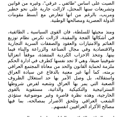
الصيت على اساس "طائفي ـ عرقي"، وغيره من قوانين
وتشريعات سنها المحتل، لازالت جارية على نحو خطير
ومريب، بالرغم من انها تتعارض مع أبسط مقومات
الدولة العصرية ومصالحها الوطنية.
ومنذ مجيئها للسلطة، فان القوى السياسية ـ الطائفية،
في أشكالها الفجة والمقيتة، لازالت تكرس نظام توزيع
الغنائم والامتيازات والعقود والصفقات السرية التجارية
والاقتصادية وفي مجال الصناعة والزراعة والبناء فيما
بينها. وتتخذ الاحزاب الكردية المتنفذة، موقفاً انعزاليا
شوفينيا ضيقا، وهي لا تجد نفسها كطرف في ادارة الحكم
ملزمة لحماية القانون والحد من معاناة المجتمع العراقي
برمته، كما أنها غير معنية بالدفاع عن سيادة العراق
واستقلاله، بل وصل الأمر بها حد استغلال الظروف
الصعبة التي يمر بها العراق وشعبه لفرض شروطها
الستراتيجية والتكتيكية والذاتية، مستقوية بالقوى
الخارجية، وهذه نظرة قاصرة وغير موضوعية ستؤذي
الشعب العراقي وتلحق الأضرار بمصالحه، بما فيها
مصالح الأكراد العراقيين انفسهم..