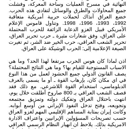
النهائية في مسرح العمليات وساحة المعركة، وفشلت
جميع المحاولات والطرق والوسائل لتفادي هذه الحرب.
خضع العراق آنذاك لحملات حربية أمريكية متعاقبة
1992، 1993، 1996، 1998. وتناول قاموس الإعلام
الأمريكي قبيل الغزو الدعاية الزائفة للحرب المحتملة
على العراق، وفق شعارات مثيرة ـ حرب تحرير العراق،
تحرير الشعب العراقي، حرب الخير ضد الشر، ثم تغيرت
الصيغة الإعلامية إلى: الحرب الوشيكة على العراق.
اذن لماذا كان هوس الحرب مرتفعا لهذا الحد؟ وما هي
الاسباب المستوجبة للقيام بها؟ وما هي النتائج المحتملة؟
يصف القانون الدولي جميع الحشود لعمل من هذا النوع
في اي مكان كان، بإرهاب القوة ـ أو ما يسمى بالعرف
الدبلوماسي، استخدام القوة اللاشرعي. مع ذلك فقد
قصف الشعب العراقي بـ 800 صاروخ أطلقت خلال يوم،
انتهت باحتلال العراق وتفكيك دولته وتمزيق مجتمعه
وتجويعه، وفتح تدخل النفوذ الإيراني من أوسع أبوابه.
وكانت إيران بمثابة المساهم الإقليمي المهم لغزو العراق
حسب تصريحات المسؤولين الإيرانيين واعتراف الادارة
الامريكية بذلك. يلاحظ ان انهيار النظام الرسمي العراقي