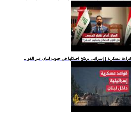
.. قراءة عسكرية | إسرائيل ترسّخ احتلالها في جنوب لبنان عبر القو