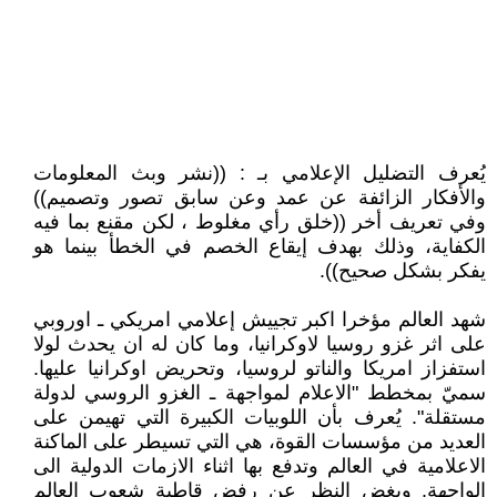
يُعرف التضليل الإعلامي بـ : ((نشر وبث المعلومات
والأفكار الزائفة عن عمد وعن سابق تصور وتصميم))
وفي تعريف أخر ((خلق رأي مغلوط ، لكن مقنع بما فيه
الكفاية، وذلك بهدف إيقاع الخصم في الخطأ بينما هو
يفكر بشكل صحيح)).
شهد العالم مؤخرا اكبر تجييش إعلامي امريكي ـ اوروبي
على اثر غزو روسيا لاوكرانيا، وما كان له ان يحدث لولا
استفزاز امريكا والناتو لروسيا، وتحريض اوكرانيا عليها.
سميّ بمخطط "الاعلام لمواجهة ـ الغزو الروسي لدولة
مستقلة". يُعرف بأن اللوبيات الكبيرة التي تهيمن على
العديد من مؤسسات القوة، هي التي تسيطر على الماكنة
الاعلامية في العالم وتدفع بها اثناء الازمات الدولية الى
الواجهة. وبغض النظر عن رفض قاطبة شعوب العالم