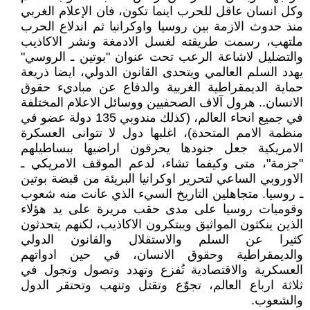
وكل انسان عاقل للحرب اينما تكون، فان الإعلام الغربي
منذ حدوث الازمة بين روسيا واوكرانيا ثم اندلاع الحرب
ملتهب، رسمت طريقته لغسل الادمغة ونشر الاكاذيب
والتضليل لاشاعة الرعب تحت عنوان "بوتين ـ الروسي"
يهدد السلم العالمي ويتحدى القانون الدولي، ايضا ذريعة
حماية الديمقراطية الغربية والدفاع عن مباديء حقوق
الانسان.. هرول آلاف الصحفيين ووسائل الاعلام المختلفة
في جميع انحاء العالم، (كذلك مندوبي 135 دولة عضو في
منظمة الامم المتحدة)، اغلبها دول لا تتوانى العسكرة
الامريكية جعل جنودها يحرقون اراضيها ببساطيلهم
"جزمة"، متى وكيفما تشاء، لدعم الموقف الامريكي ـ
الاوروبي الساعي لتحرير اوكرانيا البريئة من قبضة بوتين
ـ روسيا. متجاهلين التاريخ السيء الذي عانت منه شعوب
وقوميات روسيا على مدى حقب مريرة على يد هؤلاء
الذين ينكثون المواثيق ويبتكرون الاكاذيب، لكنهم يتحدثون
كثيرا عن السلم والاستقلال والقانون الدولي
والديمقراطية وحقوق الانسان، في حين ادواتهم
العسكرية والاقتصادية تُفزع وتهدد وتصول وتجول في
ثلاثة ارباع العالم، تجوّع وتقتل وتنهب وتحتقر الدول
والشعوب.