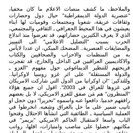
والملاحظ، ما كشف منصات الاعلام ما كان مخفيا،
"عنصرية الدولة الديمقراطية" حيال دول وحضارات
وثقافات عريقة، شعوبا ومجتمعات وقوميات لها ابناء
يعيشون في هذا المحيط الجغرافي ـ الثقافي والمجتمعي،
الذي لا يعرف الكثيرين حضاراتهم، قد تعرضوا منذ اندلاع
الحرب بسبب "التضليل الاعلامي" الى التمييز
والمضايقات العنصرية.. المضحك المبكي، ان عددا لابأس
به من المنظمات والاحزاب والصحافيين والكتاب
والاكاديميين العراقيين في الداخل والخارج، قد تفجرت
قريحتهم للتنظير الديماغوغي حول مفهوم "الغزو ـ
والدولة المستقلة" على اثر غزو روسيا لاوكرانيا..
وللتذكير: "ان اوكرانيا من الدول التي شاركت الامريكان
في غزوها للعراق في 2003". اقول ان جميع هؤلاء
"المنظرون" هم مَن صفق للغزو الامريكي، لا بل بعضهم
رافقهم خدميا. دافعوا عنه واسموه "تحريرا" دون خجل او
تانيب ضمير على ما حل بالعراق وشعبه. انخرطوا في
العملية السياسية ـ الطائفية التي انشأها الاحتلال وفتحوا
الباب واسعا لاستقبال الحاكم الامريكي "بريمر" في
مكاتبهم. حصلوا على مناصب وامتيازات، اقلها، رواتب