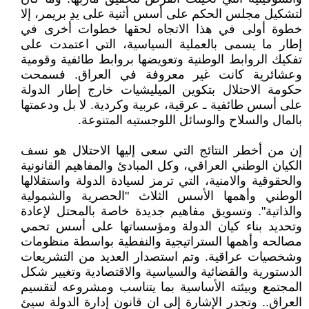
لتشكيل مجلس الحكم على أسس أثنية على يدِ بريمر، إلا
خطوة أولى في هذا الاتجاه لحقها خطوات أخرى في
إطار ما يسمى بالعملية السياسية، التي اعتمدت على
تفكيك الروابط الوطنية وتعويضها بروابط طائفية وقومية
وعشائرية كانت غير معروفة في العراق. فسمحت
حكومة الاحتلال بتكوين الميليشيات خارج إطار الدولة
على أسس طائفية ـ عرقية، عربية وكردية. لا بل ودعمتها
بالمال والسلاح والوسائل اللوجستيه المتنوعة.
إن من أخطر النتائج التي سعى إليها الاحتلال هو نسف
الكيان الوطني العراقي، وكل المبادئ والمفاهيم القانونية
والحقوقية والامنية، التي ترمز لسيادة الدولة واستقلالها
الوطني وأهمها الأسس الثلاث "الحصرية والشمولية
والذاتية". وتسويق مفاهيم جديدة خاصة بالمحتل لإعادة
وتحديد بناء كيان الدولة ومؤسساتها على أسس تحمي
مصالحه وأهمها الستراتيجية والنفطية بواسطة منظومات
وشخصيات عراقية. وتم استصدار العديد من التشريعات
الدستورية والقضائية والسياسية والاقتصادية وتغيير شكل
المجتمع وبيئته الأساسية بما يتناسب ومشروعه لتقسيم
العراق.. وتجدر الإشارة إلى ان قانون إدارة الدولة سيئ