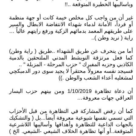
وباساليبها الخطيرة المتوقعة ..!!
غير أن من واجب كل مخلص خيمة كانت أو جهة منظمة
أو فرداً، الأمانة لدماء شهداء الانتفاضة الابطال والسير
على طريقهم المعمد بدمائهم الزكية ورفع رايتهم عالياً …
راية ( نريد وطن )..
أما من ينحرف عن طريق الشهداء ..طريق ( راية وطن)
كما فعل مرتزقة النويشط المدني الملتحقين بالدمية
الكاذبي وحزبه المفبرك " حزب المرحلة - المزبلة " ..
فسيجد نفسه معزولاً محتقراً لا يجيد سوى دور الدمبكچي
لمشغليه أعداء الشعب والوطن .))
أن دعاة تظاهرة 1/10/2019 ومن بينهم حزب اليسار
العراقي جهات معروفة…
‏‎كما أن رفض المشاركة في التظاهرة من قبل الأحزاب
التي تسمي نفسها شيوعية معروفة أيضاً...بل ( والتشكيك
بالجهات الداعية للتظاهرة وأهدافها وأساليبها اللاشرعية
المتوقعة..أو أنها تظاهرة الخلاف الشيعي -الشيعي. الخ )