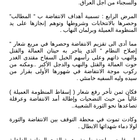
والسجناء من أجل العراق.
المرض الرابع : تسمية أهداف الانتفاضة ب ” المطالب”
وحصرها بالانتخابات وشروطها وتوهم إنجازها على يد
المنظومة العميلة وبرلمان النهاب .
مما أدى الى تقزيم الانتفاضة وحصرها في مربع شعار ”
إصلاح النظام ” الذي يتاجر به حيتان العمالة والقتل
والنهب ذاتهم وعلى رأسهم الخبل السفاح مقتدى الغدر
حوت العمالة والقتل والنهب والدجل الأكبر ..ومكنه من
ركوب موجة الانتفاضة في شهورها الأولى بقرار من
سيده وليه السفيه خامنئي .
فكان ثمن تأخر رفع شعار ( إسقاط المنظومة العميلة )
غالياً من حيث التضحيات وإطالة أمد الانتفاضة وعرقلة
تصاعدها نحو الثورة الشعبية..
وكادت تموت في محطة التوقف بين الانتفاضة والثورة
لولا دماء شهدائها الابطال .