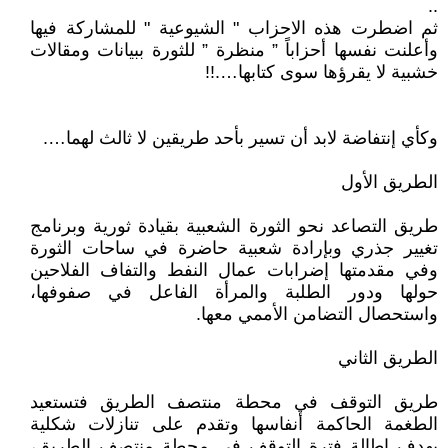
..
ثم اضطرت هذه الاحزاب " الشيوعية " للمشاركة فيها
وأعلنت نفسها أحزاباً ” منظرة ” للثورة ببيانات ومقالات
خشبية لا يقرؤها سوى كتابها….!!
وكأي إنتفاضة لابد أن تسير بأحد طريقين لا ثالث لهما….
‏‎طريق التصاعد نحو الثورة الشعبية بقيادة ثورية وبرنامج
تغيير جذري وبإرادة شعبية حاضرة في ساحات الثورة
وفي مقدمتها إضرابات عمال النفط والتفاف الفلاحين
حولها ودور الطلبة والمرأة الفاعل في صفوفها،
واستحصال التضامن الأممي معها.
‏‎طريق التوقف في محطة منتصف الطريق فتستعيد
الطغمة الحاكمة أنفاسها وتقدم على تنازلات شكلية
بهدف إطالة فترة التوقف في محطة منتصف الطريق،