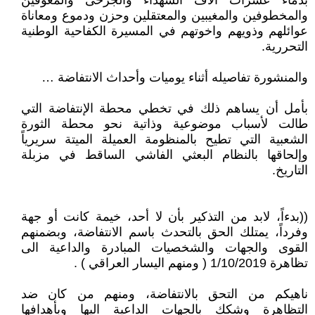
بدماء عشرات آلاف الشهداء والجرحى والمعوقين
والمخطوفين والمغيبين والمعتقلين وحزن ودموع ومعاناة
عوائلهم وذويهم واخوتهم في المسيرة الكفاحية الوطنية
التحررية.
والمنشورة تفاصيله أثناء يوميات وأحداث الانتفاضة …
بأمل أن يساهم ذلك في تخطي محطة الإنتفاضة التي
طالت لأسباب موضوعية وذاتية نحو محطة الثورة
الشعبية التي تطيح بالمنظومة العميلة الميتة سريرياً
وإلحاقها بالنظام البعثي الفاشي الساقط في مزبلة
التاريخ.
((بدءاً، لابد من التذكير بأن لا أحد، خيمة كانت أو جهة
وفرداً، يمتلك الحق بالتحدث باسم الانتفاضة، وبضمنهم
القوى والجهات والشخصيات المبادرة والداعية الى
تظاهرة 1/10/2019 ( ومنهم اليسار العراقي ) .
ناهيكم من التحق بالانتفاضة، ومنهم من كان ضد
التظاهرة وشكك بالجهات الداعية اليها وبأهدافها