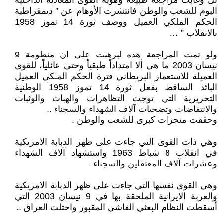
بل وغابت مراجعة طبيعة وهوية القوى المعادية الداخلية
اليوم للشعب والوطن فانتشرت الأوهام عن ” ديمقراطية
الحكم الملكي العميل ووصف ثورة 14 تموز 1958
بالانقلاب ” …
ولو تمت المراجعة هذه لبرهنت على ان منظومة 9
نيسان 2003 ما هي ألا امتداداً طبقياً وحتى عائلياً، للقوى
العميلة للاستعمار البريطاني فترة الحكم الملكي العميل
البائد الساقط بفعل ثورة 14 تموز 1958 الوطنية
التحريرية التي توجت التظاهرات والهبات والوثبات
والانتفاضات وتضحيات آلاف الشهداء والسجناء ..
وحققت منجزات كبرى للشعب والوطن .
وهي ذات القوى التي جاءت على ظهر الدبابة الامريكية
في انقلاب 8 شباط 1963 واستشهاد آلاف الشهداء
وعشرات آلاف المعتقلين والسجناء .
وهي القوى نفسها التي جاءت على ظهر الدبابة الامريكية
والعربة الايرانية الملحقة بها في 9 نيسان 2003 التي
أسقطت النظام البعثي الفاشي المقبور واحتلت العراق ..