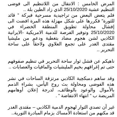
المرض الخامس : الانتقال من اللاتنظيم الى فوضى
التنظيم عشية 25/10/2020 الذي زاد الطين بلة ..
فلم يتعض البعض من تراجيدية مسرحية فبركة ” قائد
للثورة” فكررها على شكل مهزلة هذه المرة افضت الى
إفشال محاولة تطويق المنطقة الخضراء في
25/10/2020 وتوفير الفرصة للدمية الامريكية -الايرانية
الكاذبي لشن هجوم مضاد بتغطية ودعم من مليشيا
مقتدى الغدر على تجمع العلاوي ولاحقاً على ساحة
التحرير ..
ناهيكم عن فشل ثوار ساحة التحرير في تنظيم صفوفهم
حتى تم إغراقهم بخيم المليشيات والمافيات والعصابات ..
وقد ساهم دمبكچية الكاذبي مرتزقة الساحات في نشر
هذه الفوضى ومحاولة بث روح اليأس، بشراء الذمم
بالأموال والوعود بالوظائف، لدرجة إعلان أوهامهم
المريضة ب ” انتهاء الانتفاضة ” .
غير أن تصدي الثوار لهجوم الدمية الكاذبي – مقتدى الغدر
قد مكنهم من استعادة الأمساك بزمام المبادرة الثورية..