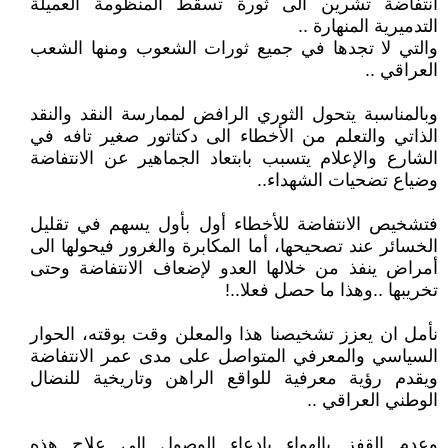
انتفاضة تشرين الى ثورة تسقط المنظومة العميلة
التدميرية المنهارة ..
والتي لا تجدها في جميع ثورات الشعوب ومنها الشعب
العراقي ..
وبالمناسبة يتحول الثوري الرافض لممارسة النقد والنقد
الذاتي والتعلم من الأخطاء الى دكتاتور صغير تافه في
الشارع والإعلام يتسبب بابتعاد الجماهير عن الانتفاضة
وضياع تضحيات الشهداء..
فتشخيص الانتفاضة للأخطاء أول بأول يسهم في تقليل
الخسائر عند تصحيحها، أما المكابرة والغرور فيحولها الى
أمراض ينفذ من خلالها العدو لإضعاف الانتفاضة وحتى
تخريبها ..وهذا ما حصل فعلا..!
نأمل ان يعزز تشخيصنا هذا والمعلن وقت بوقته، الحوار
السياسي والمعرفي المتواصل على مدى عمر الانتفاضة
ويقدم رؤية معرفية للواقع الراهن وتاريخية للنضال
الوطني العراقي ..
وعدم القفز بالهواء بإدعاء الوصول الى علاج هذه