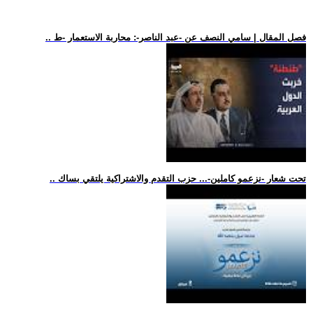
.. فصل المقال | سامي النصف عن -عبد الناصر-: محاربة الاستعمار -ط
.. تحت شعار -نزعمو كاملين-... حزب التقدم والاشتراكية يلتقي بساك