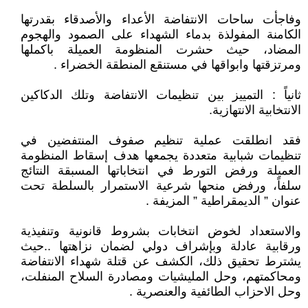
وفاجأت ساحات الانتفاضة الأعداء والأصدقاء بقدرتها
الكامنة المفولذة بدماء الشهداء على الصمود والهجوم
المضاد، حيث حشرت المنظومة العميلة باكملها
ومرتزقتها وابواقها في مستنقع المنطقة الخضراء .
ثانياً : التمييز بين تنظيمات الانتفاضة وتلك الدكاكين
الانتخابية الانتهازية.
فقد انطلقت عملية تنظيم صفوف المنتفضين في
تنظيمات شبابية متعددة يجمعها هدف إسقاط المنظومة
العميلة ورفض التورط في انتخاباتها المسبقة النتائج
سلفاً، ورفض منحها شرعية الاستمرار بالسلطة تحت
عنوان ” الديمقراطية ” المزيفة .
والاستعداد لخوض انتخابات بشروط قانونية وتنفيذية
ورقابية عادلة وبإشراف دولي لضمان نزاهتها ..حيث
يشترط تحقيق ذلك، الكشف عن قتلة شهداء الانتفاضة
ومحاكمتهم، وحل المليشيات ومصادرة السلاح المنفلت،
وحل الاحزاب الطائفية والعنصرية .