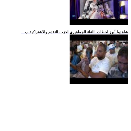
.. شاهدوا أبرز لحظات اللقاء الجماهيري لحزب التقدم والاشتراكية ب