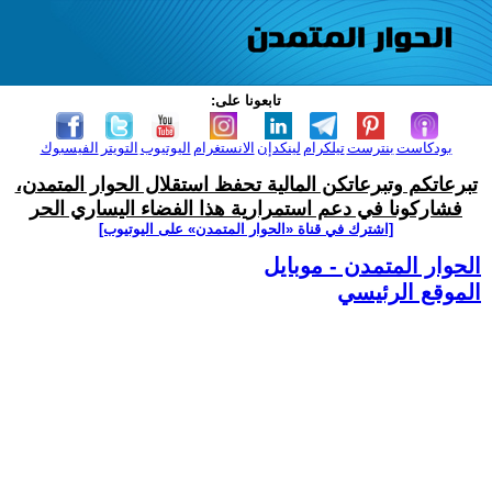
تابعونا على:
بودكاست
بنترست
تيلكرام
لينكدإن
الانستغرام
اليوتيوب
التويتر
الفيسبوك
تبرعاتكم وتبرعاتكن المالية تحفظ استقلال الحوار المتمدن،
فشاركونا في دعم استمرارية هذا الفضاء اليساري الحر
[اشترك في قناة ‫«الحوار المتمدن» على اليوتيوب]
الحوار المتمدن - موبايل
الموقع الرئيسي