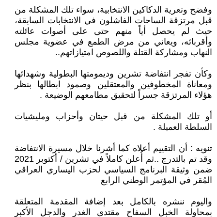
وفضح وتعرية الدكاكين الانتخابية، سواء تلك المشكلة من
قبل مرتزقة الساحات الفاشلون في الانتخابات السابقة،
حيث لم يحصل أياً منهم حتى على أصوات عائلته
وأقربائه، ويعاني من مرض الطمع في عضوية مجلس
النهاب ومشاركة القتلة واللصوص امتيازاتهم..
وكأن تفجر انتفاضة تشرين وديمومتها البطولية وشهدائها
ومعاناة المخطوفين والمعتقلين وصمود ابطالها بنظر
هؤلاء المرتزقة جسراً لتحقيق مطامعهم الوضيعة .
أو تلك المشكلة من قبل حيتان وأحزاب ومليشيات
السلطة العميلة .
تنويه : أن التقييم أعلاه كما أشرنا خلال مسيرة الانتفاضة
وقد تم بالتدرج ..ثم أُعلن كاملاً في تشرين / أكتوبر 2021
ضمن وثيقة البرنامج السياسي لحزب اليساري العراقي
المُقر في المؤتمر الوطني الرابع
واليوم ننشره بالكامل بعد إضافة المقدمة المتعلقة
بمحاولة الخبل السفاح مقتدى الغدر والدجل الأكبر