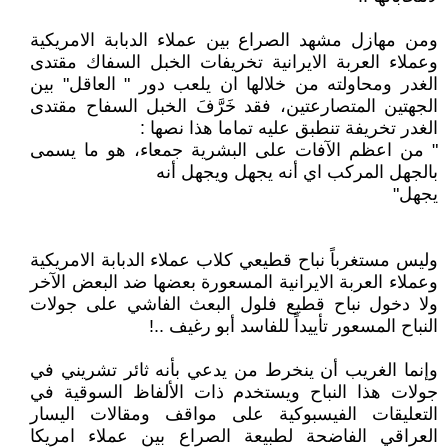
ومن مهازل مشهد الصراع بين عملاء الدبابة الامريكية
وعملاء العربة الايرانية تخريفات الخبل السفاك مقتدى
الغدر ومحاولته من خلالها ان يلعب دور " العاقل" بين
الجهتين المتصارعتين، فقد خَرَّفَ الخبل السفاح مقتدى
الغدر تخريفة تنطبق عليه تماما هذا نصها :
" من اعظم الآفات على البشرية جمعاء، هو ما يسمى
بالجهل المركب اي أنه يجهل ويجهل أنه
يجهل"
وليس مستغرباً نباح قطيعي كلاب عملاء الدبابة الامريكية
وعملاء العربة الايرانية المسعورة بعضها ضد البعض الآخر
ولا دخول نباح قطيع فلول البعث الفاشي على جولات
النباح المسعور تأييداً للفاسد أبو رغيف ..!
وإنما الغريب أن ينخرط من يدعي بأنه ثائر تشريني في
جولات هذا النباح ويستخدم ذات الألفاظ السوقية في
التعليقات الفيسبوكية على مواقف ومقالات اليسار
العراقي الفاضحة لطبيعة الصراع بين عملاء امريكا