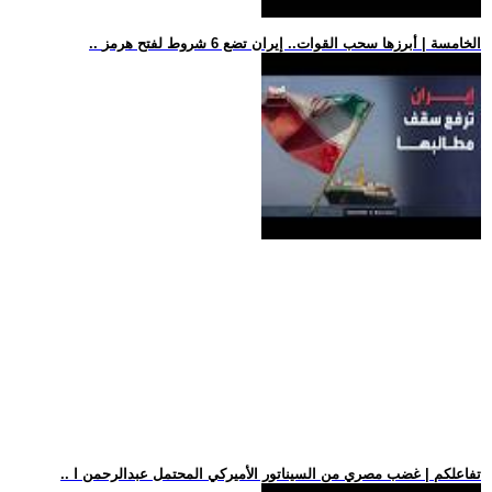
.. الخامسة | أبرزها سحب القوات.. إيران تضع 6 شروط لفتح هرمز
.. تفاعلكم | غضب مصري من السيناتور الأميركي المحتمل عبدالرحمن ا