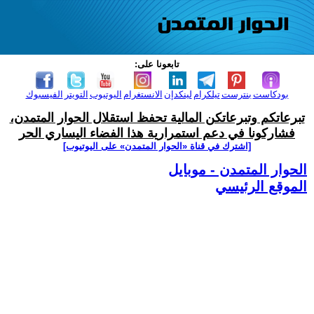
تابعونا على:
بودكاست
بنترست
تيلكرام
لينكدإن
الانستغرام
اليوتيوب
التويتر
الفيسبوك
تبرعاتكم وتبرعاتكن المالية تحفظ استقلال الحوار المتمدن،
فشاركونا في دعم استمرارية هذا الفضاء اليساري الحر
[اشترك في قناة ‫«الحوار المتمدن» على اليوتيوب]
الحوار المتمدن - موبايل
الموقع الرئيسي