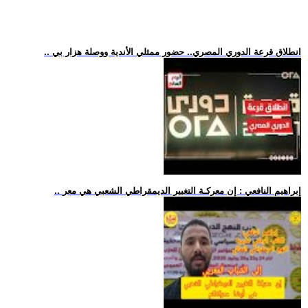
.. انطلاق قرعة الدوري المصري.. حضور ممثلي الأندية ووصلة هزار بي
.. إبراهيم النافعي : إن معركـة التغيير الديمقراطي الشعبي هي معر