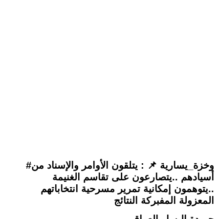
#وخزة_يسارية 📌 : يتلقون الأوامر والإسناد من
أسيادهم ..يتصارعون على تقاسم الغنيمة
..يتوهمون إمكانية تمرير مسرحية انتخاباتهم
المعزولة المفبركة النتائج
جريدة اليسار العراقي