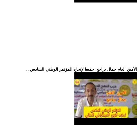
.. الأمين العام جمال براجع: جميعا لإنجاح المؤتمر الوطني السادس