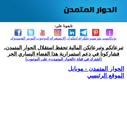
تابعونا على:
بودكاست
بنترست
تيلكرام
لينكدإن
الانستغرام
اليوتيوب
التويتر
الفيسبوك
تبرعاتكم وتبرعاتكن المالية تحفظ استقلال الحوار المتمدن،
فشاركونا في دعم استمرارية هذا الفضاء اليساري الحر
[اشترك في قناة ‫«الحوار المتمدن» على اليوتيوب]
الحوار المتمدن - موبايل
الموقع الرئيسي