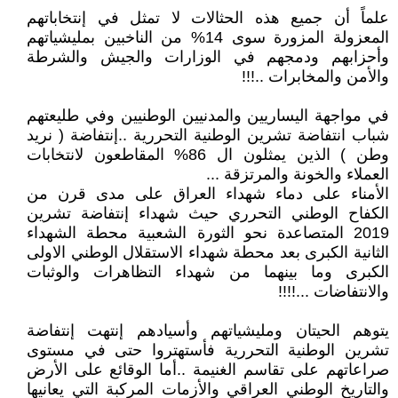
علماً أن جميع هذه الحثالات لا تمثل في إنتخاباتهم
المعزولة المزورة سوى 14% من الناخبين بمليشياتهم
وأحزابهم ودمجهم في الوزارات والجيش والشرطة
والأمن والمخابرات ..!!!
في مواجهة اليساريين والمدنيين الوطنيين وفي طليعتهم
شباب انتفاضة تشرين الوطنية التحررية ..إنتفاضة ( نريد
وطن ) الذين يمثلون ال 86% المقاطعون لانتخابات
العملاء والخونة والمرتزقة ...
الأمناء على دماء شهداء العراق على مدى قرن من
الكفاح الوطني التحرري حيث شهداء إنتفاضة تشرين
2019 المتصاعدة نحو الثورة الشعبية محطة الشهداء
الثانية الكبرى بعد محطة شهداء الاستقلال الوطني الاولى
الكبرى وما بينهما من شهداء التظاهرات والوثبات
والانتفاضات ...!!!!
يتوهم الحيتان ومليشياتهم وأسيادهم إنتهت إنتفاضة
تشرين الوطنية التحررية فأستهتروا حتى في مستوى
صراعاتهم على تقاسم الغنيمة ..أما الوقائع على الأرض
والتاريخ الوطني العراقي والأزمات المركبة التي يعانيها