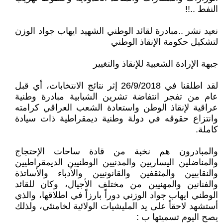
النفط ..!!
نعيد نشر ..مبادرة لقائد الوطني الشهيد ايهاب جواد الوزن
لتشكيل حكومة الإنقاذ الوطني
جبهة الإرادة الشعبية للإنقاذ والتغيير
لقد اطلقنا في 26/9/2018 إثر نتائج الانتخابات، أي قبل
عام من تفجر انتفاضة تشرين الشبابية مبادرة وطنية
عراقية لإنقاذ الوطن واستعادة الشعب العراقي كرامته
وانتزاع حقوقه في دولة وطنية ديمقراطية ذات سيادة
كاملة.
والمبادرون هم نخبة من قادة ساحات الإحتجاج
والمناضلين اليساريين والمدنيين الوطنيين الديمقراطيين
والنقابيين والمثقفين والقانونيين والأدباء والأساتذة
والفنانين والمهنيين من مختلف الأجيال، وكان للقائد
الوطني ايهاب جواد الوزني دوراً بارزاً في اطلاقها، والذي
أستشهد لاحقاً على يد المليشيات الولائية لخامنئي، ولذلك
يصح اليوم تسميتها ب :