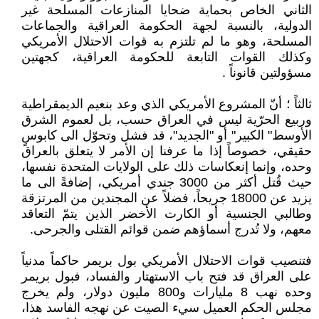
الثاني الخاص بحماية ضحايا المنازعات المسلحة غير
الدولية، بالنسبة لجهة الحكومة العراقية والجماعات
المسلحة، وهو ما لم تلتزم به قوات الاحتلال الأمريكي
وكذلك القوات التابعة للحكومة العراقية، كجهتين
مسؤولتين قانوناً .
ثالثاً ؛ أنّ المشروع الأمريكي الذي وعد بنعيم الديمقراطية
وربيع الحرّية ليس في العراق حسب، بل لعموم الشرق
الأوسط" الكبير" أو "الجديد"، قد فشل وتحوّل الى كابوسٍ
حقيقي، خصوصاً إذا ما عرفنا إن الأمر لا يتعلق بالعراق
وحده، وإنما إنعكاسات ذلك على الولايات المتحدة نفسها،
حيث قُتل أكثر من 3000 جندي أمريكي، إضافةً الى ما
يزيد عن 18000 جريحاً، فضلاً عن المجندين من المرتزقة
وطالبي الجنسية أو الكارت الأخضر الذين يتمّ التعاقد
معهم، ولا تُدرج أسماؤهم ضمن قوائم القتلى والجرحى.
فتنصيب قوات الاحتلال الأمريكي بول بريمر حاكماً مدنياً
على العراق قد فتح باب الاستهتار والفساد، فبول بريمر
وحده نهب 8 مليارات و800 مليون دولار، ولم يخرج
مجلس الحكم العميل سيء الصيت عن نهجه الفاسد هذا،