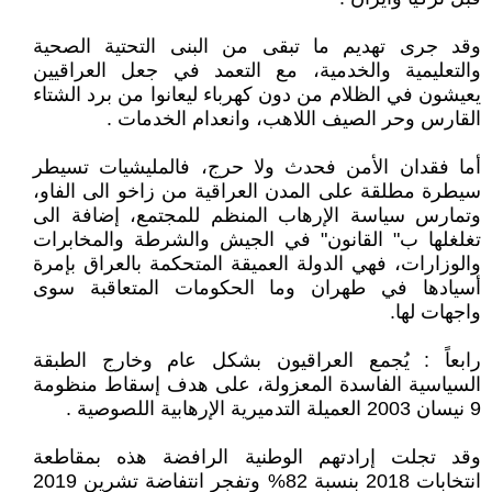
وقد جرى تهديم ما تبقى من البنى التحتية الصحية
والتعليمية والخدمية، مع التعمد في جعل العراقيين
يعيشون في الظلام من دون كهرباء ليعانوا من برد الشتاء
القارس وحر الصيف اللاهب، وانعدام الخدمات .
أما فقدان الأمن فحدث ولا حرج، فالمليشيات تسيطر
سيطرة مطلقة على المدن العراقية من زاخو الى الفاو،
وتمارس سياسة الإرهاب المنظم للمجتمع، إضافة الى
تغلغلها ب" القانون" في الجيش والشرطة والمخابرات
والوزارات، فهي الدولة العميقة المتحكمة بالعراق بإمرة
أسيادها في طهران وما الحكومات المتعاقبة سوى
واجهات لها.
رابعاً : يُجمع العراقيون بشكل عام وخارج الطبقة
السياسية الفاسدة المعزولة، على هدف إسقاط منظومة
9 نيسان 2003 العميلة التدميرية الإرهابية اللصوصية .
وقد تجلت إرادتهم الوطنية الرافضة هذه بمقاطعة
انتخابات 2018 بنسبة 82% وتفجر انتفاضة تشرين 2019