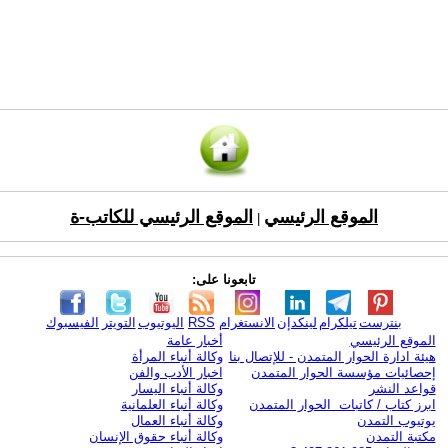
الموقع الرئيسي
الموقع الرئيسي للكاتب-ة
|
تابعونا على:
بنترست
تيلكرام
لينكدإن
الانستغرام
RSS
اليوتيوب
التويتر
الفيسبوك
الموقع الرئيسي
أخبار عامة
هيئة ادارة الحوار المتمدن - للإتصال بنا
وكالة أنباء المرأة
إحصائيات مؤسسة الحوار المتمدن
اخبار الأدب والفن
قواعد النشر
وكالة أنباء اليسار
ابرز كتاب / كاتبات الحوار المتمدن
وكالة أنباء العلمانية
يوتيوب التمدن
وكالة أنباء العمال
مكتبة التمدن
وكالة أنباء حقوق الإنسان