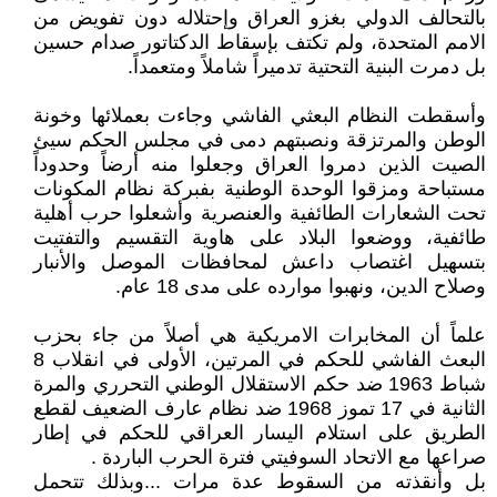
بالتحالف الدولي بغزو العراق وإحتلاله دون تفويض من
الامم المتحدة، ولم تكتف بإسقاط الدكتاتور صدام حسين
بل دمرت البنية التحتية تدميراً شاملاً ومتعمداً.
وأسقطت النظام البعثي الفاشي وجاءت بعملائها وخونة
الوطن والمرتزقة ونصبتهم دمى في مجلس الحكم سيئ
الصيت الذين دمروا العراق وجعلوا منه أرضاً وحدوداً
مستباحة ومزقوا الوحدة الوطنية بفبركة نظام المكونات
تحت الشعارات الطائفية والعنصرية وأشعلوا حرب أهلية
طائفية، ووضعوا البلاد على هاوية التقسيم والتفتيت
بتسهيل اغتصاب داعش لمحافظات الموصل والأنبار
وصلاح الدين، ونهبوا موارده على مدى 18 عام.
علماً أن المخابرات الامريكية هي أصلاً من جاء بحزب
البعث الفاشي للحكم في المرتين، الأولى في انقلاب 8
شباط 1963 ضد حكم الاستقلال الوطني التحرري والمرة
الثانية في 17 تموز 1968 ضد نظام عارف الضعيف لقطع
الطريق على استلام اليسار العراقي للحكم في إطار
صراعها مع الاتحاد السوفيتي فترة الحرب الباردة .
بل وأنقذته من السقوط عدة مرات ...وبذلك تتحمل