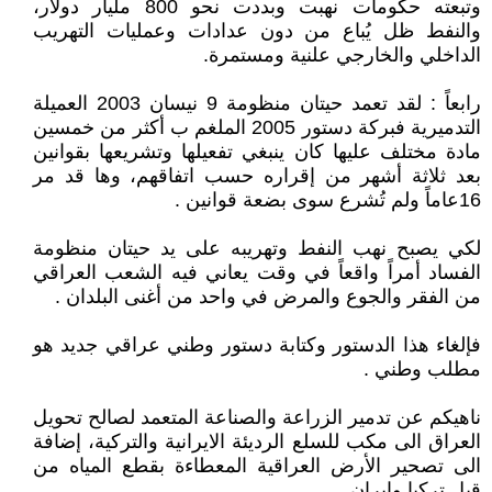
وتبعته حكومات نهبت وبددت نحو 800 مليار دولار،
والنفط ظل يُباع من دون عدادات وعمليات التهريب
الداخلي والخارجي علنية ومستمرة.
رابعاً : لقد تعمد حيتان منظومة 9 نيسان 2003 العميلة
التدميرية فبركة دستور 2005 الملغم ب أكثر من خمسين
مادة مختلف عليها كان ينبغي تفعيلها وتشريعها بقوانين
بعد ثلاثة أشهر من إقراره حسب اتفاقهم، وها قد مر
16عاماً ولم تُشرع سوى بضعة قوانين .
لكي يصبح نهب النفط وتهريبه على يد حيتان منظومة
الفساد أمراً واقعاً في وقت يعاني فيه الشعب العراقي
من الفقر والجوع والمرض في واحد من أغنى البلدان .
فإلغاء هذا الدستور وكتابة دستور وطني عراقي جديد هو
مطلب وطني .
ناهيكم عن تدمير الزراعة والصناعة المتعمد لصالح تحويل
العراق الى مكب للسلع الرديئة الايرانية والتركية، إضافة
الى تصحير الأرض العراقية المعطاءة بقطع المياه من
قبل تركيا وايران .