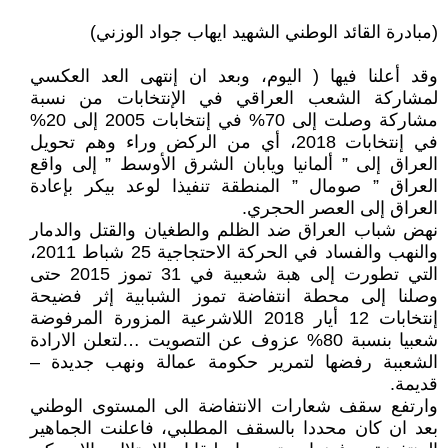
(مبادرة القائد الوطني الشهيد ايهاب جواد الوزني)
وقد أعلنا فيها ( اليوم، وبعد ان إنتهى العد العكسي
لمشاركة الشعب العراقي في الإنتخابات من نسبة
مشاركة وصلت إلى 70% في إنتخابات 2005 إلى 20%
في إنتخابات 2018، أي من الركض وراء وهم تحويل
العراق إلى ” ألمانيا ويابان الشرق الأوسط ” إلى واقع
العراق ” صومال ” المنطقة تنفيذا لوعد بيكر بإعادة
العراق إلى العصر الحجري.
نهض شباب العراق ضد الظلم والطغيان والقتل والدمار
والنهب والفساد في الحركة الاحتجاجية 25 شباط 2011،
التي تطورت إلى هبة شعبية في 31 تموز 2015 حتى
وصلنا إلى محطة انتفاضة تموز الشبابية إثر فضيحة
إنتخابات 12 أيار 2018 اللاشرعية المزورة المرفوضة
شعبيا بنسبة 80% عزوف عن التصويت …لتعلن الارادة
الشعببة رفضها لتمرير حكومة عمالة ونهب جديدة –
قديمة.
وارتفع سقف شعارات الانتفاضة الى المستوى الوطني
بعد ان كان محددا بالسقف المطلبي، فاعلنت الجماهير