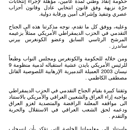
حكومة إنقاذ وطني لمدة عامين، مؤهلة لإجراء إنتخابات
حرّة نزيهة وفق قانون انتخابي عادل وقانون أحزاب
عصري وتنفيذ وإشراف أمين ورقابة دولية.
وعليه، ووفق كل ما تقدم، نوجه مذكرتنا هذه الى الجناح
التقدمي في الحزب الديمقراطي الأمريكي ممثلاً بزعيمه
المرشح الرئاسي السابق وعضو الكونغرس بيرني
ساندرز .
ومن خلاله للحكومة والكونغرس ومجلس النواب وطبعاً
للرئيس الأمريكي بايدن عشية استقباله لدمية منظومة 9
نيسان 2003 العميلة التدميرية الإرهابية اللصوصية القاتل
مصطفى الكاظمي .
وثقتنا كبيرة بقيام الجناح التقدمي في الحزب الديمقراطي
بواجبه إزاء العراق والشعبين العراقي والأمريكي بالاستناد
الى مواقفه المعلنة الرافضة والمتصدية لغزو العراق
ودعمه لحق الشعب العراقي في الاستقلال والحرية
والتقدم .
وإستناد الى معلوماتنا الخاصة التي تؤكد بأن إنسحاب