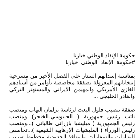
حكومة الإنفاذ الوطني خيارنا
#حكومة_الإنقاذ_الوطني_خيارنا
بمناسبة إسدالهم الستار على الفصل الأخير من مسرحية
إنتخاباتهم المعزولة بصفقة محاصصة بأوامر من أسيادهم
الغازي الأمريكي والمهيمن الايراني والمستهتر التركي
والغادر الخليجي ...
صفقة تنصيب فلول البعث لرئاسة برلمان النهاب ومنصب
نائب رئيس جمهورية ( الحلبوسي-الخنجر)...ومنصب
رئيس الجمهورية ( ميليشيا بازراني طالباني )...ومنصب
رئيس الوزراء ( المليشيات الإرهابية الشيعية )...تحاصص
الوزارات والسفارات والمنافذ الحدودية وخطوط تهريب