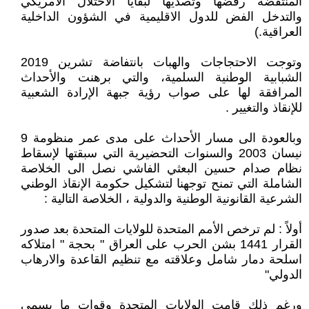
المنتفضة رفضها وتصديها لبقايا الاحتلال الامريكي
والتدخل الفض للدول الاقليمية في الشؤون الداخلية
العراقية.)
وتوجت الاحتجاجات والهبات بانتفاضة تشرين 2019
الشبابية الوطنية السلمية، والتي برهنت والأحداث
المرافقة لها على صواب رؤية جبهة الإرادة الشعبية
للإنقاذ والتغيير .
وبالعودة الى مسار الأحداث على مدى عمر منظومة 9
نيسان 2003 والسنوات التحضيرية التي سبقتها لإسقاط
نظام صدام حسين البعثي الفاشي نصل الى الخلاصة
الشاملة التي تمنح توجهنا لتشكيل حكومة الإنقاذ الوطني
الشرعية القانونية الوطنية والدولية ، الخلاصة التالية :
أولاً : لم ترخص الأمم المتحدة للولايات المتحدة بعد صدور
القرار 1441 بشن الحرب على العراق " بحجة " امتلاكه
اسلحة دمار شامل وعلاقته مع تنظيم القاعدة والارهاب
الدولي"
ورغم ذلك قامت الولايات المتحدة وقوات ما يسمى