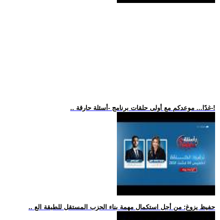
.. غدًا... موعدكم مع أولى حلقات برنامج -أسئلة حارقة-!
.. حفيظ يزوغ: من أجل استكمال مهمة بناء الحزب المستقل للطبقة الع