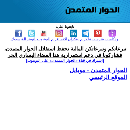
تابعونا على:
بودكاست
بنترست
تيلكرام
لينكدإن
الانستغرام
اليوتيوب
التويتر
الفيسبوك
تبرعاتكم وتبرعاتكن المالية تحفظ استقلال الحوار المتمدن،
فشاركونا في دعم استمرارية هذا الفضاء اليساري الحر
[اشترك في قناة ‫«الحوار المتمدن» على اليوتيوب]
الحوار المتمدن - موبايل
الموقع الرئيسي