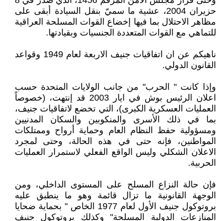
وحتى قرار مجلس الأمن المرقم 1456، الذي صدر في 8
حزيران 2004، عشية ما سميّ بنقل السيادة أبقى على
مظاهر الاحتلال بما فيها إخضاع القوات المسلحة العراقية
للتماهي مع القوات المتعددة الجنسيات وبقيادتها.
ناهيكم عن ان اتفاقيات جنيف الاربعة لعام 1949 وقواعد
القانون الدولي.
وإذا كانت " الحرب" من جانب الولايات المتحدة حسب
اعلان الرئيس بوش في ايار 2003 قد إنتهت، (خصوصاً
العمليات العسكرية الكبرى)، التي تخضع لاتفاقيات جنيف،
بما في ذلك الأسرى والمنكوبين والسكان المدنيين
ومسؤولية حفظ النظام العام وحماية أرواح وممتلكات
المواطنين، فإنه حتى في هذه الحالة، وحتى لمجرد
الاعلان الشكلي وليس الواقع الفعلي لاستمرار العمليات
الحربية.
فإن حالة النزاع المسلح على المستوى الداخلي، ومن
الوجهة القانونية ما تزال قائمة وهو ما ينطبق عليه
بروتوكول جنيف الأول لعام 1977 الخاص " بحماية ضحايا
المنازعات الدولية المسلحة" وكذلك بروتوكول جنيف