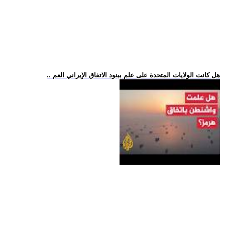
.. هل كانت الولايات المتحدة على علم ببنود الاتفاق الإيراني العم