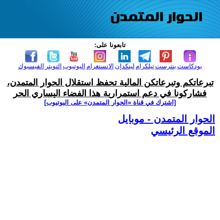
تابعونا على:
بودكاست
بنترست
تيلكرام
لينكدإن
الانستغرام
اليوتيوب
التويتر
الفيسبوك
تبرعاتكم وتبرعاتكن المالية تحفظ استقلال الحوار المتمدن،
فشاركونا في دعم استمرارية هذا الفضاء اليساري الحر
[اشترك في قناة ‫«الحوار المتمدن» على اليوتيوب]
الحوار المتمدن - موبايل
الموقع الرئيسي