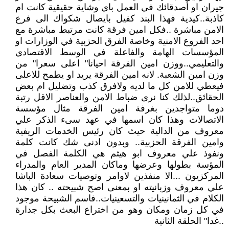
جيران او أصدقائك في العمل باي وشاية حقيقية كانت ام
كاذبة..كيدية فهذا البند كفيل بايصال شكواك الى فرع
الامن مباشرة ..فكل امين فرقة كانت مرتبط مباشرة مع
احد الفروع الامنية وخاصة الفرق الحزبية في الوزارات او
المؤسسات الهامة والفاعلة في الوسط الاقتصادي
والتعليمي..ووزن امين الفرقة احيانا" اعلى سعرا" من
وزن امين الشعبة. لانه امين الفرقة يريد او يطمح للاعلى
فيعطي للامن كل ما لديه ولافرق كذب وتضليل ام بعض
الحقائق..لذلك كنا نرى ضباط الامن والعناصر الاقل رتبة
دوما متواجدين بغرفة امين الفرقة مثال مؤسسة
الاتصالات وهذا كان اسمها في عهد سىء الذكر علي
معروف من الدالية حيث كان رئيس الخدمات الريفية
وامين الفرقة الحزبية.. وبدون ادنى شك كانت كلمة
ونفوذ علي معروف ابو هيثم هي الكلمة الفصل في
المؤسة بطولها وعرضها وماكان المدير العام والمدراء
المركزيون ...الا منفذين لاوامر وتوصيات سعادة الباشا
علي معروف وزبانيته او بمعنى اصح شبيحته .. كان هذا
الكلام في الثمانينيات والتسعينيات..فاسم الشبيحة موجود
في كل زمان ومكان وهو من اختراع البعث بكل جدارة
..غدا" الحلقة الثانية