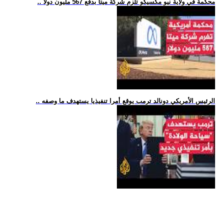
.. محكمة في ولاية نيو مكسيكو تلزم شركة ميتا بدفع 567 مليون دولا
.. الرئيس الأمريكي دونالد ترمب يوقع أمرا تنفيذيا يستهدف ما وصفه