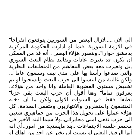
الى الان .....لازال البعض من السوريين يتوقعون انفراجا"
في الازمة السورية ,فيما لو ادارت الحكومة المركزية
بدمشق حوارا"..وبتصور هؤلاء البعض , أنه قد من الممكن
ان تكون قد تغيرت عادات وتقاليد نظام البعث السوري
,بل وتغيرت معه بعض المفاهيم من المنطلقات النظرية
والتي صدعوا رأسنا بها على مدى نيف وسبعون عاما"...
ولكن غالبية من انتسبوا الى حزب البعث وانسجبوا او تم
تخفيض مستوى العضوية العاملة وانا واحد من هؤلاء..
يعرفون تماما" وهنا أقول أن حزب البعث بقي حزبا"
نظيفا" فقط في السنوات الاولى ولكن ما ان دخله
المنتفعون والمنظرون والانتهازيون ومثقفي الصدمة, كل
هؤلاء عملوا على تحويل هذا الحزب من جماهيري شعبي
الى حزب نفعي امني مخابراتي..ولا سيما البند الاخير في
محضر جلسة الاجتماعات ..بند مايستجد من امور..أي انه
أيها الرفيق البعثي لو نسيت ان تخبر عن احد من اهلك او