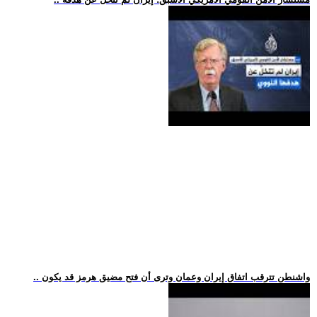
.. واشنطن تترقب اتفاق إيران وعمان وترى أن فتح مضيق هرمز قد يكون