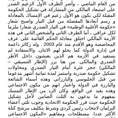
من العام الماضي ، وأصر الطرف الأول الزعيم الصدر
على استبعاد المالكي من المشاركة في تشكيل الحكومة
المقبلة لكي يكون هو الأول زعيم في الإمساك بالمعادلة
و رسم أبعادها المفصلة من قبل التيار واصبح شعار
«حكومة الأغلبية الوطنية» في التيار الصدري شعارا ملزما
لكل عراقي ، أما الطرف الثاني والشخص الثاني في هذه
الأزمة المالكي اختلق معادلة الحكم القائمة على عرف
المحاصصة وهو الأقدم منذ عام 2003 . وله ركائز داعمة
في إدارة الدولة كما يحلو لهم الاثنان. والاستفادة لم
يستفيد في الأزمة هم الذين يعيشون داخل الأطر
الصدري والمالكي. من هنا برز (الإطار التنسيقي –
المالكي) حجر عثرة أمام التيار الصدري ومحاولات
تشكيل حكومة صدرية واستمر لمدة ثمانية أشهر مدعوما
من قبل الحلبوسي والبارزاني وهذه أسماء الشائعة
والبارزة في الدولة واعتبار انهم من مكون الاجتماعي
وهذه بعيد عن الواقع. وكان الرد من الإطار التمسك
بمفهوم ما يدعون به الثلث الضامن لأجل تشكيل
الحكومة حيث قرر الحكومة الاتحادية وجوب ثلثي أعضاء
البرلمان لانتخاب رئيس كردي وشرط بتكليف مرشح كتلة
الأكثر عددا. مصطلحات ومفاهيم «المكون الاجتماعي