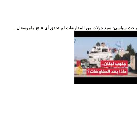
.. باحث سياسي: سبع جولات من المفاوضات لم تحقق أي نتائج ملموسة ل