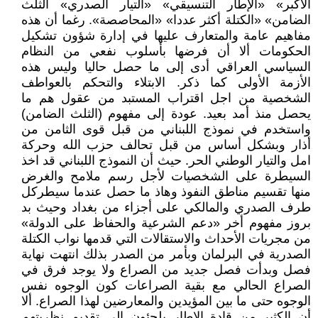
الأكبر» «الإطار التنسيقي» «التيار الصدري» الثلث
الضامن» «الكتلة أكثر عددا» «المحاصصة». رغما أن هذه
مفاهيم عامة والمتعارف عليها في إدارة شؤون تشكيل
الحكومات ألا أن فرضها بأسلوب نفعي من النظام
السياسي العراقي أدى إلى ما حصل حاليا وليس هذه
الأزمة الأولى كما ذكر. الابتلاء والتحكم بالعواطف
الشخصية من اجل اقتراب المستبد من عقول هم ما
يحصل منذ أمد بعيد. عودة إلى مفهوم (الثلث الضامن)
واستخدم في نموذج اللبناني من قبل قوى الثامن من
أذار وبشكل أساس من قبل تحالف حزب الله وحركة
امل والتيار الوطني الحر. حيث أن النموذج اللبناني قد اخذ
السيطرة على الشخصيات لأجل رسم ملامح والغرض
منها تقسيم مناطق النفوذ وهاذ ما حصل عندما سيطركل
طرف الصدري والمالكي على أجزاء من بغداد وحيث بد
بروز مفهوم أخر «دعم الشرعية والحفاظ على الدولة»
من مجريات الأحداث والاستقالات التي قدمها نواب الكتلة
الصدرية في البرلمان وبأمر من الصدر بذلك انتهت نهاية
فصل وبدأت فصل جديد من الصراع ولا يوجد فرق في
الصراع الحالي مع بقية الصراعات كون الوجوه نفس
الوجوه حتى ما بين المؤيدين والمعارضين لهذا الصراع. ألا
أن الكثير من قادة الإطار يلجئون إلى تقديم نظريتهم