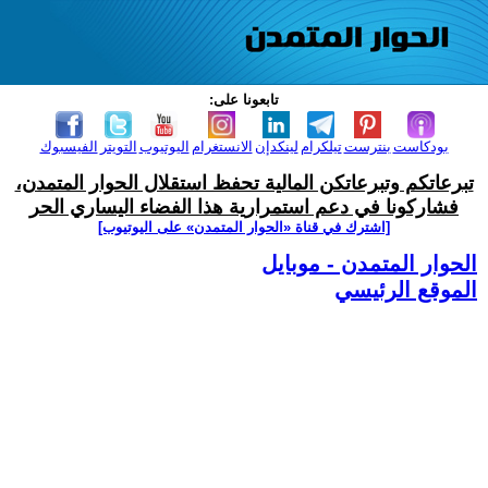
تابعونا على:
بودكاست
بنترست
تيلكرام
لينكدإن
الانستغرام
اليوتيوب
التويتر
الفيسبوك
تبرعاتكم وتبرعاتكن المالية تحفظ استقلال الحوار المتمدن،
فشاركونا في دعم استمرارية هذا الفضاء اليساري الحر
[اشترك في قناة ‫«الحوار المتمدن» على اليوتيوب]
الحوار المتمدن - موبايل
الموقع الرئيسي