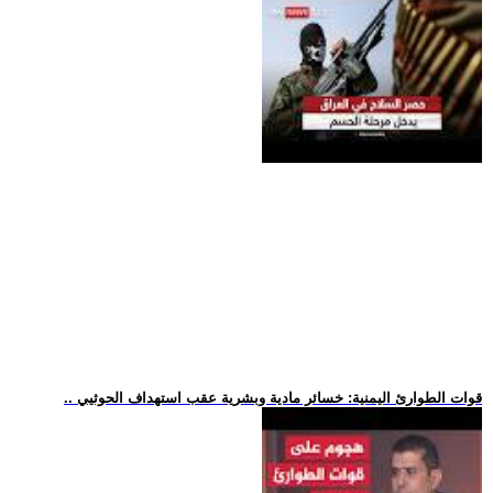
.. قوات الطوارئ اليمنية: خسائر مادية وبشرية عقب استهداف الحوثيي