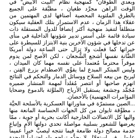
وبعدي الطوفان" كمنهجية نظام "البيت الأبيض" في
الوقت الراهن مجرَّد طغيان ، مطبَّقة على الجميع
بالطرق الملتوية المحصية أصنافها لدى المهتمين من
عقلاء هذا الزمان ، عدم الاستمرار بتلك العقلية سيكون
منطلقاً لتنفيذ منهجية أكثر إنصافاً للدول المستقلة ذات
سيادة قائمة على أسس تدبير شؤونها الداخلية في منأى
عن تدخلها في شؤون الآخرين بنية الابتزاز للسيطرة على
خيراتها كما فعلت ولا تزال حتى الساعة دولة أمريكا
الضَّانة نفسها أشجع الشُّجعان ، لكن الأصح لمن يدوم
موقراً محترماً مُعتمداً على نفسه مهما كان الميدان ،
وليس المبتكر المبدع لما يقوِّي الاصطدام بزرع الفِتن ،
ليربح من بيعه السلاح ووسائل الدمار والتحكم في النتائج
انهزم صاحبها أو انتصر مُقلداً لمهمة المنشار ضميره
مُجَمَّد وجشعة يستقبل الأرباح (الملوَّثة بالدموع وضحايا
المؤامرات الجهنمية) بالأحضان.
...الصين مستمرّة في مناوراتها العسكرية بالأسلحة الحيَّة
، مطوِّقة تايوان من كل الجهات الحساسة المانعة منها
واليها كل الاتصالات الخارجية أكانت بحرية أو جوية ، ممّا
يعرضها للشعور بسلبية مواصلة تحدي دولتها الأم وإتباع
خدمة مصالح دولة طامعة فيما تنتجه ليصبَّ خيراً عميماً
عليها ، في استغلال لا يحدُّه تراجع ولو احتراماً للوحدة