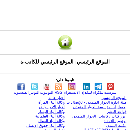
الموقع الرئيسي
الموقع الرئيسي للكاتب-ة
|
تابعونا على:
بنترست
تيلكرام
لينكدإن
الانستغرام
RSS
اليوتيوب
التويتر
الفيسبوك
الموقع الرئيسي
أخبار عامة
هيئة ادارة الحوار المتمدن - للإتصال بنا
وكالة أنباء المرأة
إحصائيات مؤسسة الحوار المتمدن
اخبار الأدب والفن
قواعد النشر
وكالة أنباء اليسار
ابرز كتاب / كاتبات الحوار المتمدن
وكالة أنباء العلمانية
يوتيوب التمدن
وكالة أنباء العمال
مكتبة التمدن
وكالة أنباء حقوق الإنسان