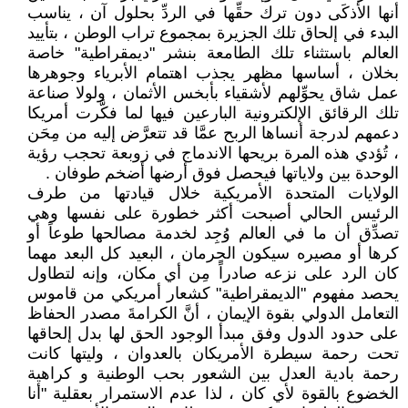
أنها الأذكَى دون ترك حقِّها في الردِّ بحلول آن ، يناسب
البدء في إلحاق تلك الجزيرة بمجموع تراب الوطن ، بتأييد
العالم باستثناء تلك الطامعة بنشر "ديمقراطية" خاصة
بخلان ، أساسها مظهر يجذب اهتمام الأبرياء وجوهرها
عمل شاق يحوِّلهم لأشقياء بأبخس الأثمان ، ولولا صناعة
تلك الرقائق الإلكترونية البارعين فيها لما فكَّرت أمريكا
دعمهم لدرجة أنساها الربح عمَّا قد تتعرَّض إليه من مِحَن
، تُؤدي هذه المرة بريحها الاندماج في زوبعة تحجب رؤية
الوحدة بين ولاياتها فيحصل فوق أرضها أضخم طوفان .
الولايات المتحدة الأمريكية خلال قيادتها من طرف
الرئيس الحالي أصبحت أكثر خطورة على نفسها وهي
تصدِّق أن ما في العالم وُجِد لخدمة مصالحها طوعاً أو
كرها أو مصيره سيكون الحِرمان ، البعيد كل البعد مهما
كان الرد على نزعه صادراً مِن أي مكان، وإنه لتطاول
يحصد مفهوم "الديمقراطية" كشعار أمريكي من قاموس
التعامل الدولي بقوة الإيمان ، أنَّ الكرامةَ مصدر الحفاظ
على حدود الدول وفق مبدأ الوجود الحق لها بدل إلحاقها
تحت رحمة سيطرة الأمريكان بالعدوان ، وليتها كانت
رحمة بادية العدل بين الشعور بحب الوطنية و كراهية
الخضوع بالقوة لأي كان ، لذا عدم الاستمرار بعقلية "أنا