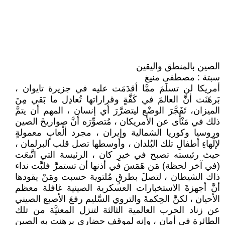
الصين بالمنطق واليقين
سبتة : مصطفى منيغ
أمريكا لن تسلَمَ ممَّا أقدَمَت عليه في جزيرة تايوان ،
بَرهَنَت أنَّ العالمَ في كَفَّةٍ وقراراتها تُعادِل ما بَقي مِنَ
الميزان، تَفَجَّرَ الوضْع ليتضرَّرَ أي إنسان ، المهم أن يتمَّ
ذلك في مَنْأَى عن الأمريكان ، مُتصوِّرَه أنَّ صواريخَ الصين
وروسيا وكوريا الشمالية وإيران ، مجرد ألْعابٍ معمولةٍ
لإلْهاءِ أطفالِ تلك البُلدان ، وأوسطها تصل قلب البرلمان ،
حيث رئيسته تصبح في خيرِ كان ، الرئيسة التي اتَّبعَت
(في آخر لحظة) مَن هَمَسَ في أذنها أن تستمرَّ فلبَّت نداء
ذاك الشيطان ، لتصلَ بطرقٍ مُلتوية حسبت ومَنْ يقودها
أنَّ أجهزةَ الاستخبارات العسكرية الصينية غافلة معظم
الأحيان ، لكنَّ الحِكمةَ والتروي السَّليم رفعَ الأصبع الصيني
عن زناد الحرب العالمية الثالثة لتنزل المعنيَّة من تلك
الطائرة في أمان ، وإنه لموقف حضاري برهنت به الصين