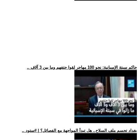
.. حاكم سبتة الإسبانية: نحو 100 مهاجر لقوا حتفهم وما بين 3 آلاف
.. بغداد تحسم ملف السلاح.. هل تبدأ المواجهة مع الفصائل؟ | #ستود