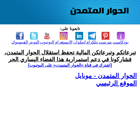
تابعونا على:
بودكاست
بنترست
تيلكرام
لينكدإن
الانستغرام
اليوتيوب
التويتر
الفيسبوك
تبرعاتكم وتبرعاتكن المالية تحفظ استقلال الحوار المتمدن،
فشاركونا في دعم استمرارية هذا الفضاء اليساري الحر
[اشترك في قناة ‫«الحوار المتمدن» على اليوتيوب]
الحوار المتمدن - موبايل
الموقع الرئيسي