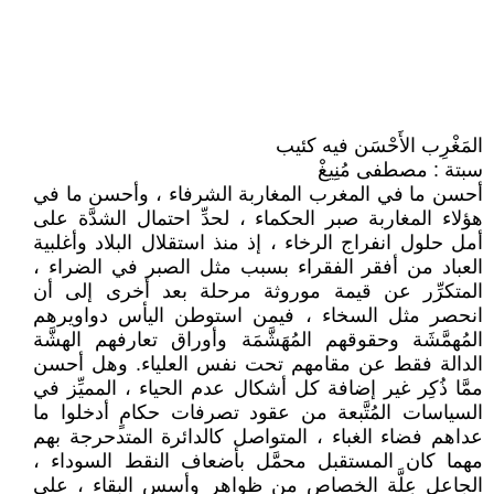
المَغْرِب الأَحْسَن فيه كئيب
سبتة : مصطفى مُنِيغْ
أحسن ما في المغرب المغاربة الشرفاء ، وأحسن ما في
هؤلاء المغاربة صبر الحكماء ، لحدِّ احتمال الشدَّة على
أمل حلول انفراج الرخاء ، إذ منذ استقلال البلاد وأغلبية
العباد من أفقر الفقراء بسبب مثل الصبر في الضراء ،
المتكرِّر عن قيمة موروثة مرحلة بعد أخرى إلى أن
انحصر مثل السخاء ، فيمن استوطن اليأس دواويرهم
المُهمَّشَة وحقوقهم المُهَشَّمَة وأوراق تعارفهم الهشَّة
الدالة فقط عن مقامهم تحت نفس العلياء. وهل أحسن
ممَّا ذُكِر غير إضافة كل أشكال عدم الحياء ، المميِّز في
السياسات المُتَّبعة من عقود تصرفات حكامٍ أدخلوا ما
عداهم فضاء الغباء ، المتواصل كالدائرة المتدحرجة بهم
مهما كان المستقبل محمَّل بأضعاف النقط السوداء ،
الجاعل عِلَّة الخصاص من ظواهر وأسس البقاء ، على