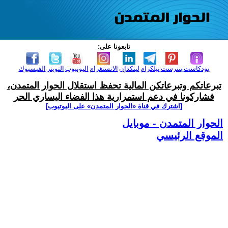
تابعونا على:
بودكاست
بنترست
تيلكرام
لينكدإن
الانستغرام
اليوتيوب
التويتر
الفيسبوك
تبرعاتكم وتبرعاتكن المالية تحفظ استقلال الحوار المتمدن،
فشاركونا في دعم استمرارية هذا الفضاء اليساري الحر
[اشترك في قناة ‫«الحوار المتمدن» على اليوتيوب]
الحوار المتمدن - موبايل
الموقع الرئيسي