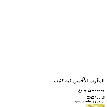
المَغْرِب الأَحْسَن فيه كئيب
مصطفى منيغ
2022 / 6 / 16
مواضيع وابحاث سياسية