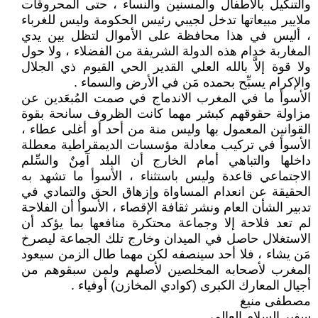
والتنكيل بالأطفال والمسنين والنساء ، حتى المحروقات
ملايير مبيعاتها تدخل لجيبي رئيس الحكومة وليس للغرباء
، أليس في هذا محافظة على الأموال لتظل بين يدي
المغاربة خدام هذه الدولة الشريفة من الفضلاء ، ولا حول
ولا قوة إلاَّ بالله العلي القدير الحي القيوم ذي الجلال
والإكرام يسبِّح بحمده مَن في الأرض والسماء .
الأسوأ ما في المغرب الاندماج في صمت المُبعَدين عن
مزاولة حقوقهم كبشر مهما كانت الظروف سانحة بقوة
القوانين المعمول بها وليس منة من أحد أو أغلى عطاء ،
الأسوأ في تركيب معادلة مؤسسات الديمقراطية معطلة
داخلها والتباهي أمام الخارج أن البلد آمِنٌ والسِّلم
الاجتماعي قاعدة وليس باستثناء ، الأسوأ ما تشهد به
الحقيقة عن انعدام المساواة وإزهاق الحق والتمادي في
تدبير الشأن العام ونشر ثقافة الإقصاء ، الأسوأ أن الفلاحة
لم تعد فلاحة إلا وجماعة محتكرة منافعها بما يؤكد أن
الاستغلال حاصل في الميدان وخارج تلك الجماعة ليصرخ
مَن يشاء ، فلا أحد سينصفه لكن مهما طال الزمن سيعود
المغرب لأصحابه المخلصين لأصلهم ولمن سبقوهم من
أجيال المعارك الكبرى (كوادي المخازن) أوفياء .
مصطفى منيغ
سفير السلام العالمي