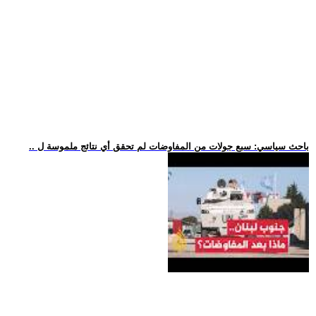
.. باحث سياسي: سبع جولات من المفاوضات لم تحقق أي نتائج ملموسة ل