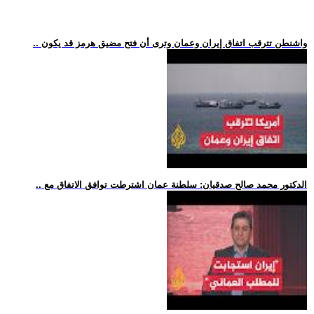
.. واشنطن تترقب اتفاق إيران وعمان وترى أن فتح مضيق هرمز قد يكون
.. الدكتور محمد صالح صدقيان: سلطنة عمان اشترطت توافق الاتفاق مع