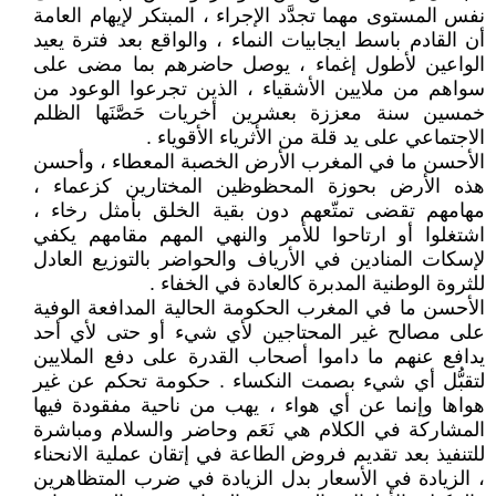
نفس المستوى مهما تجدَّد الإجراء ، المبتكر لإيهام العامة
أن القادم باسط ايجابيات النماء ، والواقع بعد فترة يعيد
الواعين لأطول إغماء ، يوصل حاضرهم بما مضى على
سواهم من ملايين الأشقياء ، الذين تجرعوا الوعود من
خمسين سنة معززة بعشرين أخريات حَصَّنَها الظلم
الاجتماعي على يد قلة من الأثرياء الأقوياء .
الأحسن ما في المغرب الأرض الخصبة المعطاء ، وأحسن
هذه الأرض بحوزة المحظوظين المختارين كزعماء ،
مهامهم تقضى تمتّعهم دون بقية الخلق بأمثل رخاء ،
اشتغلوا أو ارتاحوا للأمر والنهي المهم مقامهم يكفي
لإسكات المنادين في الأرياف والحواضر بالتوزيع العادل
للثروة الوطنية المدبرة كالعادة في الخفاء .
الأحسن ما في المغرب الحكومة الحالية المدافعة الوفية
على مصالح غير المحتاجين لأي شيء أو حتى لأي أحد
يدافع عنهم ما داموا أصحاب القدرة على دفع الملايين
لتقبُّل أي شيء بصمت النكساء . حكومة تحكم عن غير
هواها وإنما عن أي هواء ، يهب من ناحية مفقودة فيها
المشاركة في الكلام هي نَعَم وحاضر والسلام ومباشرة
للتنفيذ بعد تقديم فروض الطاعة في إتقان عملية الانحناء
، الزيادة في الأسعار بدل الزيادة في ضرب المتظاهرين