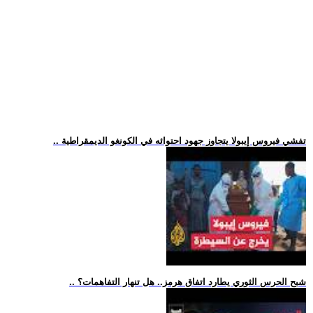
.. تفشي فيروس إيبولا يتجاوز جهود احتوائه في الكونغو الديمقراطية
.. شبح الحرس الثوري يطارد اتفاق هرمز.. هل تنهار التفاهمات؟