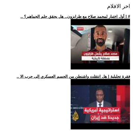
اخر الافلام
.. أول اختبار لمحمد صلاح مع طرابزون.. هل يحقق حلم الجماهير؟ | #
.. فقرة تحليلية | هل انتقلت واشنطن من الحسم العسكري إلى حرب الا