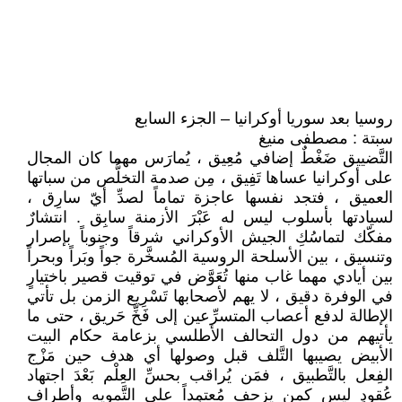
روسيا بعد سوريا أوكرانيا – الجزء السابع
سبتة : مصطفى منيغ
التَّضييق ضَغْطٌ إضافي مُعِيق ، يُمارَس مهما كان المجال
على أوكرانيا عساها تَفِيق ، مِن صدمة التخلُّص من سباتها
العميق ، فتجد نفسها عاجزة تماماً لصدِّ أيّ سارِق ،
لسيادتها بأسلوب ليس له عَبْرَ الأزمنة سابِق . انتشارٌ
مفكّك لتماسُكِ الجيش الأوكراني شرقاً وجنوباً بإصرار
وتنسيق ، بين الأسلحة الروسية المُسخَّرة جواً وبَراً وبحراً
بين أيادي مهما غاب منها تُعَوَّض في توقيت قصير باختيارٍ
في الوفرة دقيق ، لا يهم لأصحابها تَسْرِيع الزمن بل تأتي
الإطالة لدفع أعصاب المتسرِّعين إلى فَخِّ حَريق ، حتى ما
يأتيهم من دول التحالف الأطلسي بزعامة حكام البيت
الأبيض يصيبها التَّلف قبل وصولها أي هدف حين مَزْج
الفِعل بالتَّطبيق ، فمَن يُراقب بحسِّ العِلْم بَعْدَ اجتهاد
عُقودٍ ليس كمن يزحف مُعتمِداً على التَّمويه وأطراف