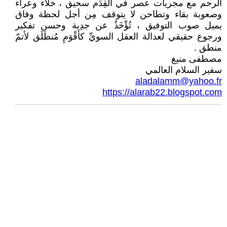
الرحم مع مجريات عصر في القِدَم سحيق ، خلاء وعراء
وصعوبة بقاء وتطاحن لا يتوقف مِن أجل لحظة وفاق
يميل صوب التوفيق ، تُؤْخَذُ عن جدِية وحسن تفكير
ورجوع حقيقي لعدالة العقل السويِّ كأقْوَمِ مُنطَلَق لأتمّ
منطق .
مصطفى منيغ
سفير السلام العالمي
aladalamm@yahoo.fr
https://alarab22.blogspot.com