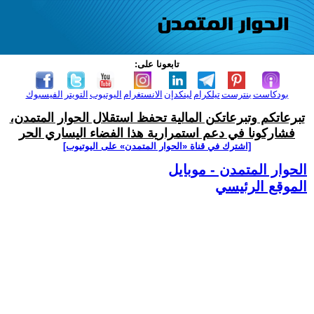
تابعونا على:
بودكاست
بنترست
تيلكرام
لينكدإن
الانستغرام
اليوتيوب
التويتر
الفيسبوك
تبرعاتكم وتبرعاتكن المالية تحفظ استقلال الحوار المتمدن،
فشاركونا في دعم استمرارية هذا الفضاء اليساري الحر
[اشترك في قناة ‫«الحوار المتمدن» على اليوتيوب]
الحوار المتمدن - موبايل
الموقع الرئيسي