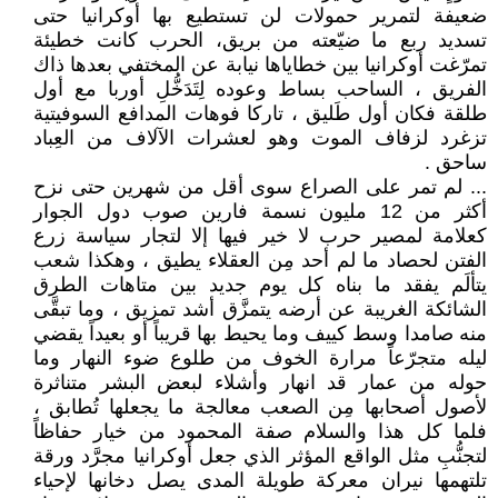
ضعيفة لتمرير حمولات لن تستطيع بها أوكرانيا حتى
تسديد ربع ما ضيّعته من بريق، الحرب كانت خطيئة
تمرّغت أوكرانيا بين خطاياها نيابة عن المختفي بعدها ذاك
الفريق ، الساحب بساط وعوده لِتَدَخُّلِ أوربا مع أول
طلقة فكان أول طَليق ، تاركا فوهات المدافع السوفيتية
تزغرد لزفاف الموت وهو لعشرات الآلاف من العِباد
ساحق .
... لم تمر على الصراع سوى أقل من شهرين حتى نزح
أكثر من 12 مليون نسمة فارين صوب دول الجوار
كعلامة لمصير حرب لا خير فيها إلا لتجار سياسة زرع
الفتن لحصاد ما لم أحد مِن العقلاء يطيق ، وهكذا شعب
يتألَم يفقد ما بناه كل يوم جديد بين متاهات الطرق
الشائكة الغريبة عن أرضه يتمزَّق أشد تمزيق ، وما تبقَّى
منه صامدا وسط كييف وما يحيط بها قريباً أو بعيداً يقضي
ليله متجرّعاً مرارة الخوف من طلوع ضوء النهار وما
حوله من عمار قد انهار وأشلاء لبعض البشر متناثرة
لأصول أصحابها مِن الصعب معالجة ما يجعلها تُطابق ،
فلما كل هذا والسلام صفة المحمود من خيار حفاظاً
لتجنُّبِ مثل الواقع المؤثر الذي جعل أوكرانيا مجرَّد ورقة
تلتهمها نيران معركة طويلة المدى يصل دخانها لإحياء