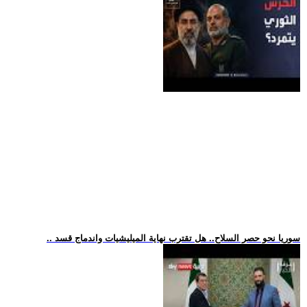
.. سوريا نحو حصر السلاح.. هل تقترب نهاية الميليشيات واندماج قسد