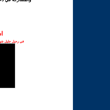
ا‫
في رحيل جليل شهبا