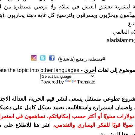
بيلة لبشرية تعشق العيش في سلام ولا ترضي بسيطرة من ل
ِّمون ويخرِّبون ويسرقون ولترسيخ كل غاية دنيئة يحاربون .(يت
يغ
م العالمي
aladalamm
#مصطفى_منيغ (هاشتاغ)
موضوع إلى لغات أخرى -
ate the topic into other languages
Powered by
Translate
شروع تطوعي مستقل يسعى لنشر قيم الحرية، العدالة الاجتم
. ولضمان استمراره واستقلاليته، يعتمد بشكل كامل على دعمك
دعمكم بمبلغ 10 دولارات سنويًا أو أكثر حسب إمكانياتكم، تساهمون في استم
وتًا قويًا للفكر اليساري والتقدمي
،
انقر هنا للاطلاع على 
م هذا المشروع
.