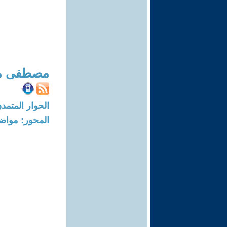
مصطفى من
الحوار المتمدن-العدد: 7263 - 22
المحور: مواض