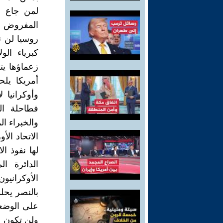
لمن جاع و
المفروض عل
روسيا لن 
كبرياء الو
زعماؤها يتو
أمريكا يلح
وأوكرانيا 
فطاحلة ال
والخبراء ال
الاتحاد الأ
لها نفوذ ا
الدائرة ا
الأوكرانيو
بالنصر يح
على الوضعي
ولن تكون 