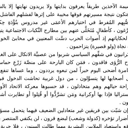
مة الآخذين طريقاً يعرفون بدايتها ولا يريدون نهايتها إلا با
، فتكون نتيجة مسيرتهم فوقها مخيبة على إثرها لفشلهم الفاشل
صُّبِهم المُفرط في اختيارهم الأعمَى غير مدروس بتُؤْدَةِ حِ
َّغون ، كأطفالٍ مُتَخَلَّى عنهم بين مطارح النَّكبات الاجتماعية يت
لحكاياتهم إذ أصوات الحرب دسَّت المعنيين في مخابئ الخو
جاة (ولو قصيرة) يتزاحمون .
كرانيون في شقِّهم السياسي شربوا من عصبيَّة الاتكال على الغ
الرُّؤى فاقدون ، فمَن كان البارحة على منصَّة زَرْعِ حماس
امرة أضحى اليوم خبراً لمن تبعوه يرددون ، وما عساها تنفع
َل أصحابها لها يتسوَّلون ، من دول غربية تحاشت الدخول ف
صراحة حيالهم وهم متخاذلون ، قد حسبوها معركة الاتحاد الأو
تراليا فإذا بها أوكرانية ومَن تشرَّدُّوا أو قُتِلوا أو تطايرت أش
ن .
إن شبّت بين فريقين غير متعادلين الضعيف فيهما يتحمل مسؤو
ضرار تؤخره (كدولة وشعب) لبضع قرون ، لن يكتفي المنتصر بما
افع واستعباد الملايين البشرية مهما طالت السنون ، فلا حرية