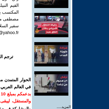
القيم الن
المكتسب يهد
مصطفى من
سفير السلا
@yahoo.fr
ترجم ال
الحوار المتمدن م
في العالم العربي
ب
والمستقل، ليبقى ص
المزيد.....
والمشاركة في دع