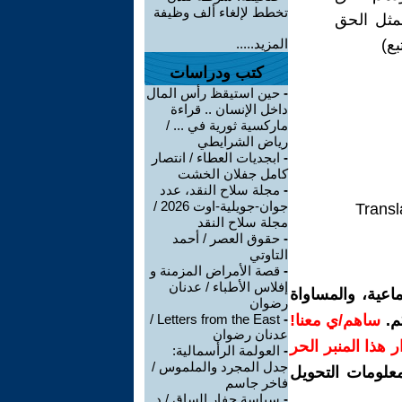
تخطط لإلغاء ألف وظيفة
مثل الحق
بع)
المزيد.....
كتب ودراسات
-
حين استيقظ رأس المال
داخل الإنسان .. قراءة
ماركسية ثورية في ... /
رياض الشرايطي
-
ابجديات العطاء / انتصار
كامل جفلان الخشت
-
مجلة سلاح النقد، عدد
جوان-جويلية-اوت 2026 /
Transl
مجلة سلاح النقد
-
حقوق العصر / أحمد
التاوتي
-
قصة الأمراض المزمنة و
إفلاس الأطباء / عدنان
اعية، والمساواة
رضوان
م.
ساهم/ي معنا!
-
Letters from the East /
عدنان رضوان
رار هذا المنبر الحر
-
العولمة الرأسمالية:
جدل المجرد والملموس /
معلومات التحويل
فاخر جاسم
-
سياسة حفار الساق / د.