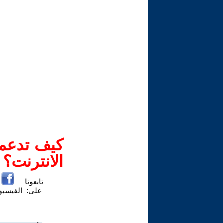
كيف تدعم-
الانترنت؟
تابعونا
على:
الفيسب