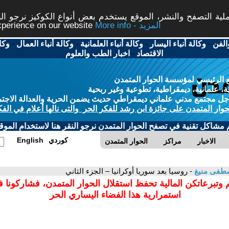
ة التصفح والنشر، الموقع يستخدم بعض أنواع الكوكيز نرجو النق
More info - المزيد
experience on our website
الفن
-
وكالة أنباء اليسار
-
وكالة أنباء العلمانية
-
وكالة أنباء العمال
-
وكا
الاقتصاد
-
اخبار الطب والعلوم
 الرئيسي لمؤسسة الحوار المتمدن
، علمانية، ديمقراطية، تطوعية وغير ربحية
ل مجتمع مدني علماني ديمقراطي حديث يضمن الحرية والعدالة الاجتم
حوار المتمدن على جائزة ابن رشد للفكر الحر والتى نالها أعلام في الفك
م مشاكل تقنية في تصفح الحوار المتمدن نرجو النقر هنا لاستخدام الموقع
كوردي
English
الاخبار
مراكز
الحوار المتمدن
طفى منيغ
- روسيا بعد سوريا أوكرانيا – الجزء الثاني
 وتبرعاتكن المالية تحفظ استقلال الحوار المتمدن، فشاركونا 
استمرارية هذا الفضاء اليساري الحر