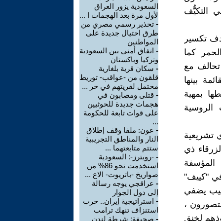
السعودية يزور العراق
التكيُّف
لأول مرة بعد الهجمات ا ...
-
تحذير رسمي مصري من
طرق احتيال جديدة على
دف تكسير
المواطنين
-
اتفاق أمني بين السعودية
الحمر كما
وتركيا وباكستان
ي تحالف مع
-
سكان قرية بلغارية
قلقون من -عواقب- توريط
مة بينها
محتمل لقريتهم في حر ...
طها بمهية
-
قتلى ومصابون في
هجمات جديدة للحوثيين
 الروسية
على قوات تابعة للحكومة
...
-
عون: ملفا وقف إطلاق
ي تشريعية
النار والمناطق التجريبية
ستتم متابعتهما ...
لزرقاء ذي
-
-رويترز-: السعودية
 المؤسفة
استخدمت نحو 86% من
صواريخ -باتريوت- الاع ...
في "كييف"
-
عراقجي يوجه رسالة
هيب يضفي
إلى دول الجوار
-
استراتيجية إيران.. حرب
متصورون ،
استنزاف تنهك ترامب
ذهم لخنق
-
صحيفة: شرطة لندن