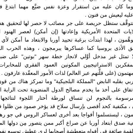
ما كان عليه من استقرار وعزة نفس ضيَّع مهما ابتدعَ في 
يه ليعيش من فنون .
تتوقَّف ستظل حريصة على جر مصائب لا حصر لها لتحقيق ه
لايات المتحدة الأمريكية وإعادتها (إن أمكن) لعصر الهنود 
هَّمون ، لهذا ابتدأت برغبة تحييد أوربا والابتعاد ما أمكن لأ
ق الأذى بروسيا كما عساكرها يبرمجون ، وهذه الحرب القائ
لا تمثل غير مدخل أوَّلي لانجاز خطة سهر "بوتين" على ضب
مفكرين الاستراتيجيين المكونين العمود الفقري للمخابرات
مهتمون (على قلَّتهم عبر العالم) لذات الأمور المعقّدة عارفون .
وربي بقلبه النابض "المملكة البلجيكية" وما تمركز هناك من قو
لاتفاق على أخذ ما يخدم مصالح الدول المنضوية تحت الراية ا
لمرسومة بالنجوم لن تنساق لورطة أختار اللجوء لنتائجها
ن ، مكتفية كحد أقصى بإرسال سلاح قد يؤخر صمود من ظلوا 
لمون ، ليستسلموا أفواجا بعد أخرى لعساكر الروس قي جو ر
ة صدق ابتعاد أوربا عن صراع أكبر ممن يتصور مِن دولها ال
لقمة صائغة في أفواه متعطشة أصحابها لري عطش توسيع نفو