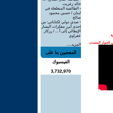
خالد زغريت
-
الطائفية المتغلغلة في
لبنان / حسين محمود
صالح
-
صدى دولي لكتاباتي: من
إحدى أبرز مفكرات اليسار
الإيطالي إلى أ ... / رزكار
عقراوي
الحوار المتمدن
المزيد.....
المعجبين بنا على
الفيسبوك
3,732,970