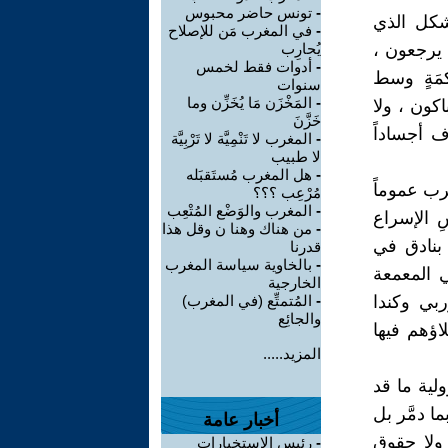
-
تونس حاضر محبوس
لشكل الذي
-
في المغرب مَن للإصلاح
 يرجعون ،
يُحارِب
-
أدوات فقط لخمس
كمَةٍ وسط
سنوات
-
المَخْزَن مَا يُخَزِّن وما
باكون ، ولا
خَزَّنَ
ف أجساداً
-
المغرب لا تَنْمِيَّة لا تَرْبِيَّة
لا طبيب
-
هل المغرب مُستَقبَله
رب عموماً
مُرْعِب ؟؟؟
-
المغرب والوَضْع المُتْعِب
ِ الإسراع
-
من هناك وهنا ن وقل هذا
 بنادق في
قدرنا
-
بالخاوية سياسة المغرب
ي المعمعة
الخارجية
ربي وكندا
-
المُتمتِّع (في المغرب)
والجائِع
لاؤهم فيها
المزيد.....
لية ما قد
 دمَّر بل
أخبار عامة
 ولا حقوق
-
رئيس الاستخبارات