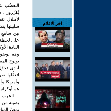
التعصُّب شي
يُقرِّرون 
لأطلال تَعَ
اخر الافلام
سلبيتها يتمر
مِن سامعٍ 
على لحظة ن
القادة الأو
وهم لوضوح 
بولوج المغ
أيادي تحوّ
لتعقُّلها 
وأمريكا وأس
هم أوكرانيو
... الحرب 
يصيبه من أ
بمصِّ المن