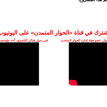
شترك في قناة «الحوار المتمدن» على اليوتيوب
ز، عضو هيئة إدارة الحوار المتمدن
في رحيل شاكر الناصري، أحد مؤسسي 