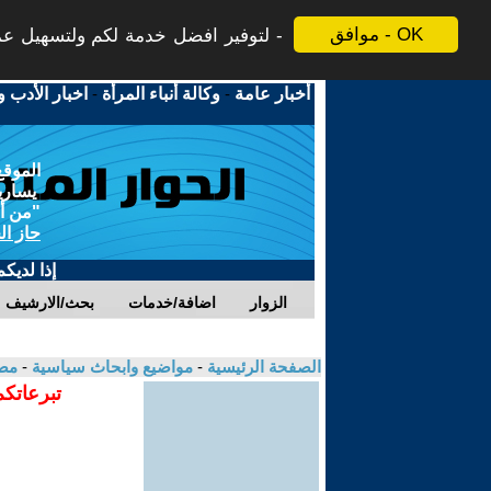
موافق - OK
لتوفير افضل خدمة لكم ولتسهيل عملي
أخبار عامة
-
وكالة أنباء المرأة
-
اخبار الأدب و
الموقع
يسارية
"من أج
حاز ال
إذا لديك
الزوار
اضافة/خدمات
بحث/الارشيف
الصفحة الرئيسية
-
مواضيع وابحاث سياسية
-
مص
تبرعاتكم