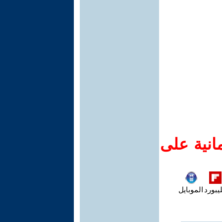
انية على
يبورد
الموبايل