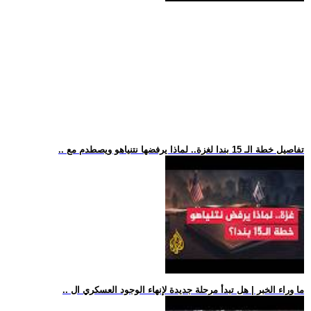
.. تفاصيل خطة الـ 15 بندا لغزة.. لماذا يرفضها نتنياهو ويصطدم مع
.. ما وراء الخبر | هل تبدأ مرحلة جديدة لإنهاء الوجود العسكري ال