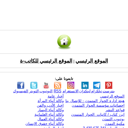
الموقع الرئيسي
الموقع الرئيسي للكاتب-ة
|
تابعونا على:
بنترست
تيلكرام
لينكدإن
الانستغرام
RSS
اليوتيوب
التويتر
الفيسبوك
الموقع الرئيسي
أخبار عامة
هيئة ادارة الحوار المتمدن - للإتصال بنا
وكالة أنباء المرأة
إحصائيات مؤسسة الحوار المتمدن
اخبار الأدب والفن
قواعد النشر
وكالة أنباء اليسار
ابرز كتاب / كاتبات الحوار المتمدن
وكالة أنباء العلمانية
يوتيوب التمدن
وكالة أنباء العمال
مكتبة التمدن
وكالة أنباء حقوق الإنسان