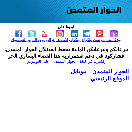
تابعونا على:
بودكاست
بنترست
تيلكرام
لينكدإن
الانستغرام
اليوتيوب
التويتر
الفيسبوك
تبرعاتكم وتبرعاتكن المالية تحفظ استقلال الحوار المتمدن،
فشاركونا في دعم استمرارية هذا الفضاء اليساري الحر
[اشترك في قناة ‫«الحوار المتمدن» على اليوتيوب]
الحوار المتمدن - موبايل
الموقع الرئيسي