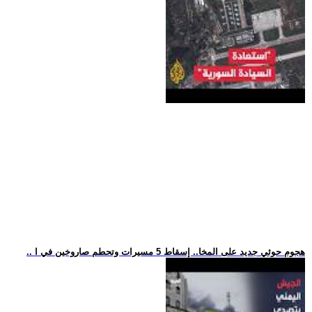
.. هجوم حوثي جديد على المخا.. إسقاط 5 مسيرات وتحطم صاروخين في ا