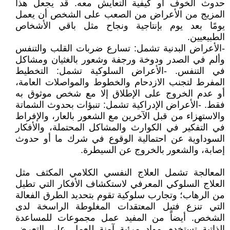
حدوث الخوف أو كيفية التعايش معه. قد يجعل هذا
المزيج من الأعراض من الصعب على الشخص أن يعمل
يومًا بعد يوم بإنتاجية ونجاح مثل باقي الأشخاص
الطبيعيين.
-الأعراض البدنية تشمل: تسارع ضربات القلب والتنفس
وألم في الصدر ودوخة ورجفة وشعور بالغثيان ومشاكل
في التنفس. -الأعراض السلوكية تشمل: التخطيط
المفرط لتجنب الازدحام والخطوط والمواصلات العامة،
أو عدم الخروج على الإطلاق إلا مع شخص موثوق به
فقط. -الأعراض الإدراكية تشمل: تنبؤات بحدوث الشماتة
والاستهزاء من قبل الآخرين مع الشعور بالعار، والإفراط
في التفكير في الكوارث والمشاكل المحتملة، والأفكار
السوداوية عن احتمالية الوقوع في شرك ما أو حدوث
إصابة، والشعور بالخروج عن السيطرة.
المعالجة تشمل العلاج النفسي الكلامي المكثف مثل
العلاج السلوكي المعرفي لاستكشاف الأفكار التي تطيل
من الرهاب؛ وتجارب سلوكية تقوم بتحديد الطرق الفعالة
التي تنزع فتيل المعتقدات المغلوطة الراسخة لدى
الشخص. أيضاً من المفيد عمل مجموعات للمساعدة
الذاتية تستخدم مواد مرئية آمنة للعمل على التعرض