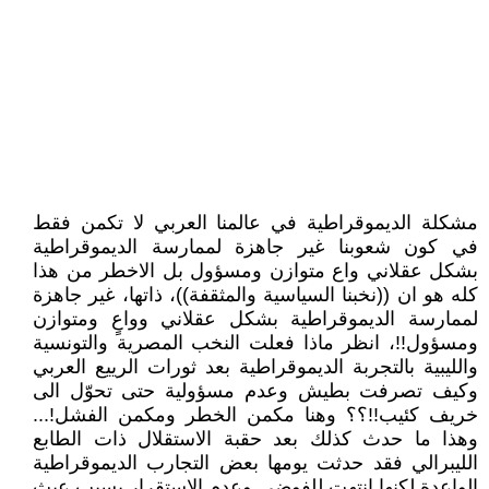
مشكلة الديموقراطية في عالمنا العربي لا تكمن فقط
في كون شعوبنا غير جاهزة لممارسة الديموقراطية
بشكل عقلاني واع متوازن ومسؤول بل الاخطر من هذا
كله هو ان ((نخبنا السياسية والمثقفة))، ذاتها، غير جاهزة
لممارسة الديموقراطية بشكل عقلاني وواعٍ ومتوازن
ومسؤول!!، انظر ماذا فعلت النخب المصرية والتونسية
والليبية بالتجربة الديموقراطية بعد ثورات الرييع العربي
وكيف تصرفت بطيش وعدم مسؤولية حتى تحوّل الى
خريف كئيب!!؟؟ وهنا مكمن الخطر ومكمن الفشل!...
وهذا ما حدث كذلك بعد حقبة الاستقلال ذات الطابع
الليبرالي فقد حدثت يومها بعض التجارب الديموقراطية
الواعدة لكنها انتهت للفوضى وعدم الاستقرار بسبب عبث