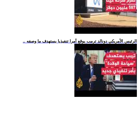
.. الرئيس الأمريكي دونالد ترمب يوقع أمرا تنفيذيا يستهدف ما وصفه