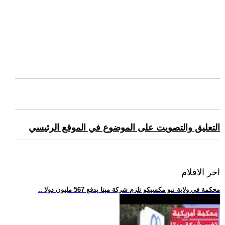
التعليق والتصويت على الموضوع في الموقع الرئيسي
اخر الافلام
.. محكمة في ولاية نيو مكسيكو تلزم شركة ميتا بدفع 567 مليون دولا