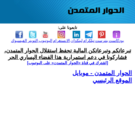
تابعونا على:
بودكاست
بنترست
تيلكرام
لينكدإن
الانستغرام
اليوتيوب
التويتر
الفيسبوك
تبرعاتكم وتبرعاتكن المالية تحفظ استقلال الحوار المتمدن،
فشاركونا في دعم استمرارية هذا الفضاء اليساري الحر
[اشترك في قناة ‫«الحوار المتمدن» على اليوتيوب]
الحوار المتمدن - موبايل
الموقع الرئيسي