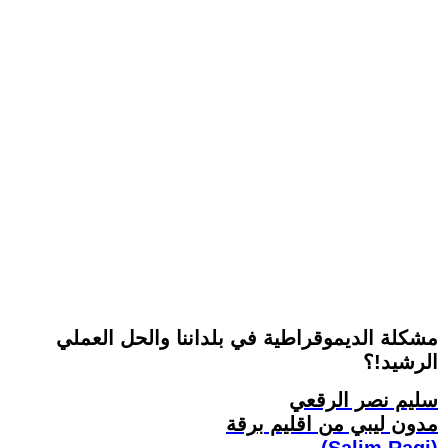
مشكلة الديموقراطية في بلداننا والحل العملي
الرشيد!؟
سليم نصر الرقعي
مدون ليبي من اقليم برقة
(Salim Ragi)