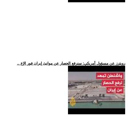
.. رويترز عن مسؤول أمريكي: سنرفع الحصار عن موانئ إيران فور الإع