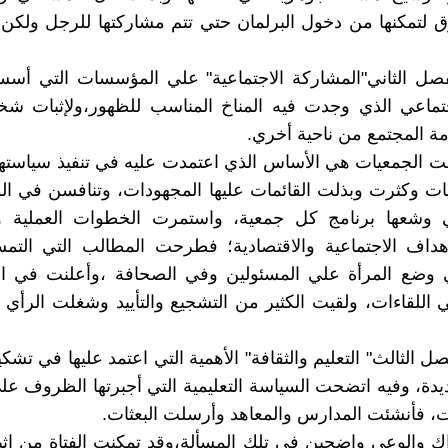
 لتمكنها من دخول البرلمان حتي تتم مشاركتها للرجل ولكن
صل الثاني"المشاركة الاجتماعية" علي المؤسسات التي أسست
جتماعي الذي وجدت فيه المناخ المناسب للظهور،ولإثبات شخ
مة المجتمع من ناحية أخري.
نت الجمعيات هي الأساس الذي اعتمدت عليه في تنفيذ سياسته
ات وكثرت وبذلت القائمات عليها المجهودات، وتنافسن في ا
لتي وشعها برنامج كل جمعية، واستمرت الخطوات العملية و
هداف الاجتماعية والاقتصادية؛ فطرحت المطالب التي التمس
ي وضع المرأة علي المسئولين وفي الصحافة ،وأعلنت في ال
اللقاءات، ولقيت الكثير من التشجيع والتأييد وشغلت الرأي ال
 الثالث" التعليم والثقافة" الأهمية التي اعتمد عليها في تشك
ديدة، وفيه اتضحت السياسة التعليمية التي أجبرتها الظروف علي
نات، فأنشئت المدارس والمعاهد وأرسلت البعثات.
اك والوعي واضحين في تلك المسألة،وقد تمكنت الفتاة من إثب