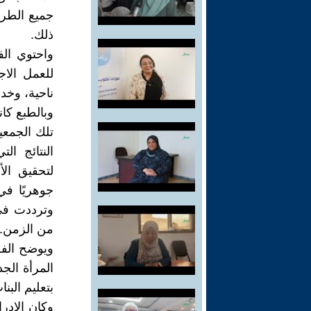
جميع الطرق
ذلك.
واحتوي الف
للعمل الا
ناحية، وخد
وبالطبع كا
تلك الجمعي
النتائج ا
لتحقيق الأ
جوهريًا ف
وترددت في 
من الزمن.
ويوضح الفصل
المرأة الج
بتعليم الب
وكان الإدر