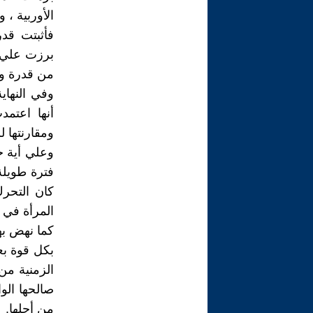
الأوربية ، 
فأثبتت قدر
برزت علي ا
من قدرة وم
وفي النهاي
أنها اعتمد
ومقارنتها ل
وعلي أية ح
فترة طويلة 
كان التحرك
المرأة في ت
كما نهض به
بكل قوة بع
صالحها ال
من أجلها.