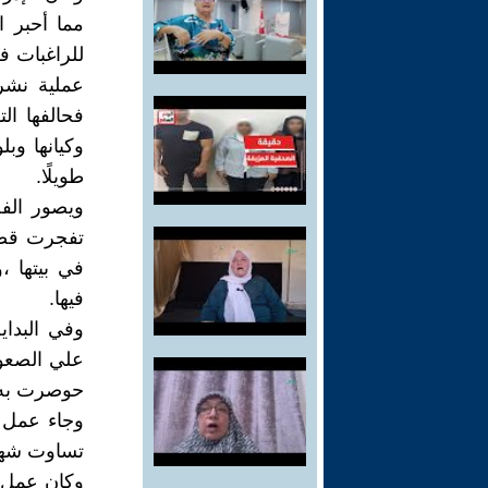
مما أحبر ا
للراغبات ف
عملية نشر 
فحالفها ال
وكيانها وب
طويلًا.
ويصور الفص
تفجرت قضية
في بيتها ،
فيها.
وفي البدا
علي الصعوب
حوصرت به إ
وجاء عمل 
تساوت شهاد
وكان عمل ال