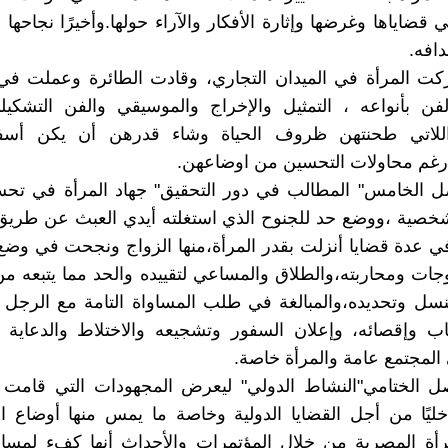
 قضاياها وغرضها وإثارة الأفكار والآراء حولها.وأخيرًا نجاحها
دافه.
كت المرأة في الميدان التجاري، وقادت الطائرة وعملت في 
فن بأنواعه ، التمثيل والإخراج والموسيقي والفن التشكيلي
اللاتي طحنتهن ظروف الحياة وشاء قدرهن أن يكن أسف
رغم محاولات التحسين من اوضاعهن.
صل الخامس" المطالب في دور التحقيق" جهاد المرأة في تحس
شخصية ،ووضع حد للجنوح الذي استغلته أيدي العبث عن طريق
ي عدة قضايا أنزلت بقدر المرأة،منها الزواج ونجحت في وضع
وجات ومحاربته،والطلاق والمساعي لتقييده والحد مما يتبعه م
نسل وتحديده،والمبالغة في طلب المساواة التامة مع الرجل ،
ب وإقصائه، وإعلان السفور وتشجيعه والاختلاط والدعاية ل
المجتمع عامة والمرأة خاصة.
ل الختامي"النشاط الدولي" ليعرض المجهودات التي قامت به
اخليًا من أجل القضايا الدولية وخاصة ما يمس منها أوضاع ال
أة المصرية من خلال المؤتمرات والأحداث أنها كفء لمساير