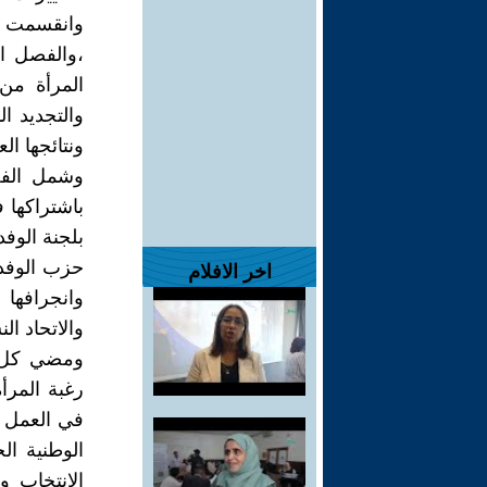
وانقسمت ا
المرأة من
والتجديد ا
ونتائجها ال
باشتراكها 
بلجنة الوف
حزب الوفد
اخر الافلام
وانجرافها 
والاتحاد ال
ومضي كل م
رغبة المرأ
في العمل ع
الوطنية ا
الانتخاب 