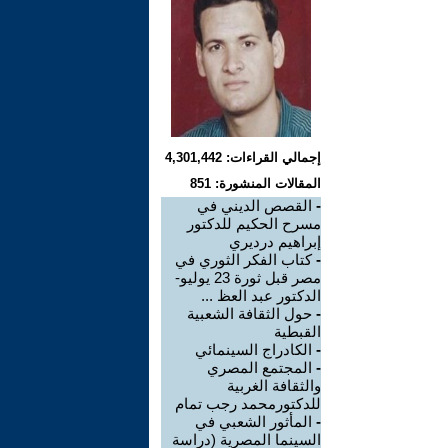
إجمالي القراءات: 4,301,442
المقالات المنشورة: 851
-
القصص الديني في
مسرح الحكيم للدكتور
إبراهيم درديري
-
كتاب الفكر الثوري في
مصر قبل ثورة 23 يوليو-
الدكتور عبد العظ ...
-
حول الثقافة الشعبية
القبطية
-
الكادراج السينمائي
-
المجتمع المصري
والثقافة الغربية
للدكتورمحمد رجب تمام
-
المأثور الشعبي في
السينما المصرية (دراسة