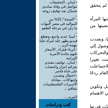
-
لبنان.. التحقيقات
 لم يتحقق
تتواصل في وفاة ساندي
حسيّان بعد توقيف زوجه
...
ها المرأة
-
“الصحة”: 15% من
المواليد في مصر لأمهات
صيتها من
ما زلن في مرحلة الطفو
...
-
ليبيا: تنديد واسع بمقطع
ا، وتعددت
فيديو يظهر جلد امرأة علنا
بتهمة الزن ...
لوصول إلي
-
أثرياء فقراء.. الأسعار
التحركات
تلتهم مائدة الأسرة
الإيرانية
ت تغييرا
-
لبنان.. توقيف معتدي
اجتماعلت
بجرائم ابتزاز واغتصاب
على فتاة قاصر
عام ردحًا
-
اعتقال وتعذيب
وانتهاكات.. معاناة
الأسيرات الفلسطينيات
يل وتكوين
تتفاقم ...
 الاهتمام
المزيد.....
كتب ودراسات
ات قدرتها