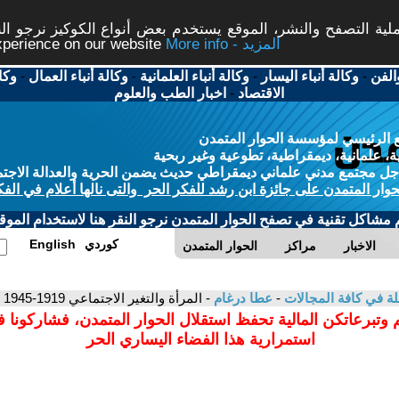
ة التصفح والنشر، الموقع يستخدم بعض أنواع الكوكيز نرجو النق
More info - المزيد
experience on our website
الفن
-
وكالة أنباء اليسار
-
وكالة أنباء العلمانية
-
وكالة أنباء العمال
-
وكا
الاقتصاد
-
اخبار الطب والعلوم
 الرئيسي لمؤسسة الحوار المتمدن
، علمانية، ديمقراطية، تطوعية وغير ربحية
ل مجتمع مدني علماني ديمقراطي حديث يضمن الحرية والعدالة الاجتم
حوار المتمدن على جائزة ابن رشد للفكر الحر والتى نالها أعلام في الفك
م مشاكل تقنية في تصفح الحوار المتمدن نرجو النقر هنا لاستخدام الموقع
كوردي
English
الاخبار
مراكز
الحوار المتمدن
لة في كافة المجالات
-
عطا درغام
- المرأة والتغير الاجتماعي 1919-1945
 وتبرعاتكن المالية تحفظ استقلال الحوار المتمدن، فشاركونا 
استمرارية هذا الفضاء اليساري الحر