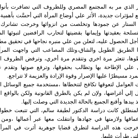
 الذي مر به المجتمع المصري وللظروف التي تضافرت بأنواع
 لمؤثرات جديدة، الأثر علي أوضاع المرأة التي أحسَّت بأهمية 
الستار عن جمودها وتخلصت من انزوائها وخرجت تشانرك
تسلحة بعقيدتها وإيمانها بقضيتها لتحارب الرافضين لتبوئها ال
جل الحصول عليه، لتعلن من علي منبره نجاحها في تحقيق مطال
 الطريق الطويل والشاق،وتلك المصاعب التي واجهت المر
ها، تتعثر مرة اخري وتتقدم مرة أخري، وترفض الظروف ا
ل علي الإطاحة بها وتطالب بحقوقها، وترفع صوتها وتقدم ع
رد مسيطرًا عليها الإصرار وقوة الإرادة والعزيمة لا تتراجع.
 العوامل لتعوقها تكافح لتتخطاها ،مستخدمة جميع الوسائل ال
إلي أغراضها، ولإن لم يكن بالطرق القانونية ولكن بالواقع
بيدها وأقنع الجميع بالحالة الجديدة التي وصلت إليها.
منطلق كانت دراسة الدكتور لطيفة سالم، التي تتبعت خطوات
ماقها ولازمتها في جهادها وانتقلت معها عبر أعمالها ،ومن
خرجت هذه الدراسة لتطرق قضايا جوهرية أثرت في المر
لتي طرأت عليها.