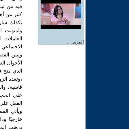
فيه من تبني
كثير من أه
،كذلك شار
وامتهنت ال
العاملات 
المزيد.....
الاجتماعي 
ويبين الف
الأحوال ال
الذي منح ف
،وتعدد الز
قاسية، وال
علي الحجا
الفعل علي 
ويأتي الفص
خارجيًا ود
برهنت المر