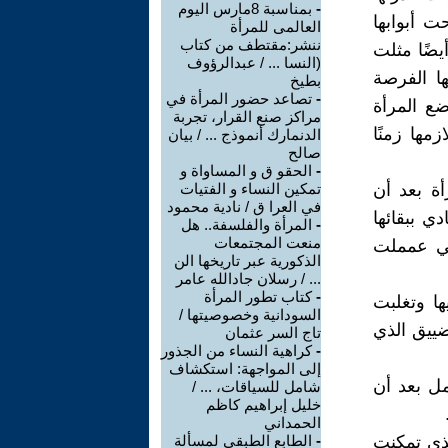
-
بمناسبة 8مارس اليوم
ت أبوابها
العالمى للمرأة
ننشر:مقتطف من كتاب
يضًا مثلت
(النسا ... / عبدالرؤوف
ها الفرصة
بطيخ
-
تصاعد حضور المرأة في
ضع المرأة
مراكز صنع القرار، تجربة
مها زمنًا
الدنمارك أنموذج ... / بيان
صالح
-
الحقو ق و المساواة و
أة بعد أن
تمكين النساء و الفتيات
في العرا ق / نادية محمود
ي ببقائها
-
المرأة والفلسفة.. هل
منعت المجتمعات
تي عمملت
الذكورية عبر تاريخها الن
... / رسلان جادالله عامر
-
كتاب تطور المرأة
ا وتغلبت
السودانية وخصوصيتها /
ضييق الذي
تاج السر عثمان
-
كراهية النساء من الجذور
إلى المواجهة: استكشاف
ل بعد أن
شامل للسياقات، ... /
خليل إبراهيم كاظم
الحمداني
لذي تمكنت
-
الطابع الطبقي لمسألة