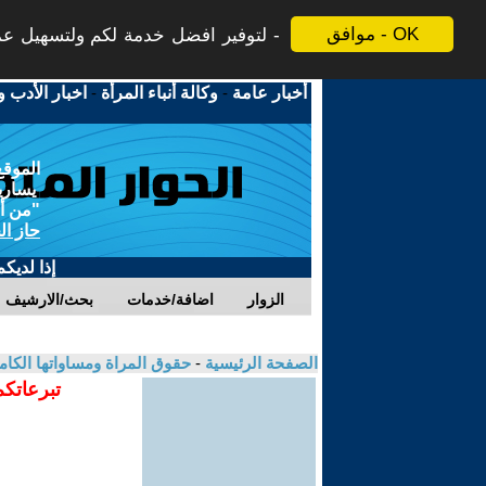
موافق - OK
لتوفير افضل خدمة لكم ولتسهيل عملي
أخبار عامة
-
وكالة أنباء المرأة
-
اخبار الأدب و
الموقع
يسارية
"من أج
حاز ال
إذا لديك
الزوار
اضافة/خدمات
بحث/الارشيف
الصفحة الرئيسية
-
حقوق المراة ومساواتها الكام
تبرعاتكم