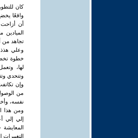
كان للتطور
واقعًا يخضع
أن أزاحت 
الميادين م
تجاهد من أ
وعلي هذذا
خطوة تخطو
لها، وتعم
وتتحدي وتتم
وإن تكاتفت
من الوصول 
نفسه، وأخذ 
ومن هذا ال
إلي إلي أع
المعايشة 
التغييرات ا