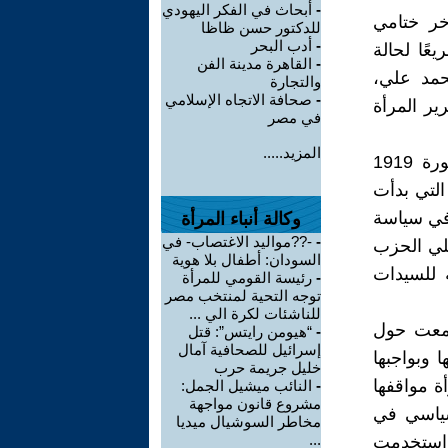
-
أبحاث في الفكر اليهودي
خر ختامي
للدكتور حسن ظاظا
-
أدب البحر
عرضًا سريعًا لحالة
-
القاهرة مدينة الفن
حمد علي،
والتجارة
-
صحافة الاتجاه الإسلامي
ير المرأة
في مصر
المزيد.....
وشمل الفصل الأول" العمل السياسي" الدور الذي لعبته المرأة في ثورة 1919
التي بدأت
 في سياسة
وكالة أنباء المرأة
-
-??مواليد الاغتصاب- في
لي الحزب
السودان: أطفال بلا هوية
 للسيدات
-
رئيسة القومي للمرأة
توجه التحية لمنتخب مصر
للناشئات لكرة الي ...
جمعت حول
-
“هيومن رايتس”: قتل
إسرائيل للصحافية آمال
 وبواجبها
خليل جريمة حرب
 مواقفها
-
النائب ميشيل الجمل:
مشروع قانون مواجهة
سياسي في
مخاطر السوشيال ميديا
...
واستخدمت