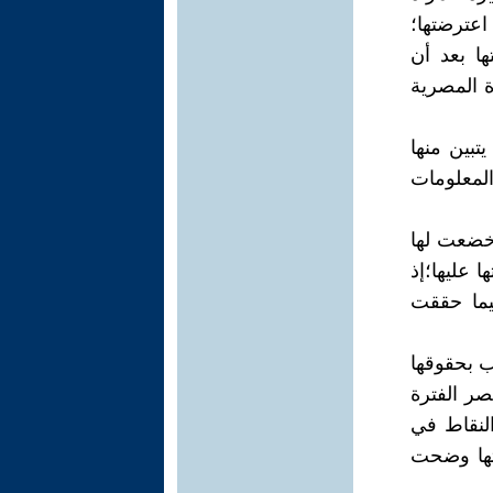
 اعترضتها؛
ها بعد أن
ة المصرية
تبين منها
لمعلومات
 خضعت لها
 عليها؛إذ
فيما حققت
ب بحقوقها
صر الفترة
اكتساب النقاط في
تها وضحت