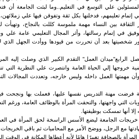
لمسئولين علي التوسع في التعليم..وما لبثت الجامعة أن فتح
ي إتمام تعليمهم، فدخلنها بكل ثقة وتفوقن فيها علي زملائهن،أ
الثقافة بين النساء مهمة ملموسة كللت بالنجاح، وتهيأت ل
توفيق في إتمام رسالتها، وأثر المجال التعليمي عامة علي و
لور شخصيتها بعد أن تحررت من قيودها ووأدت الجهل الذي لاز
ل الرابع"ميدان العمل" التقدم الكبير الذي وصلت إليه المر
 خروجها إلي الحياة العامة وانتصرت علي النظرية التي تناد
وأن مهمتها العمل داخله وليس خارجه، وتعددت المجالات ال
ية فرضت مهنة التدريس نفسها عليها، فعملت بها ونجحت فيه
ات التي واجهتها، والتحقت المرأة بالوظائف العامة، ورغم الت
لا أنها تمسكت بوظيفتها.
خريجات الجامعة ليضع الأسس الراسخة لحق المرأة في العم
تها مع الرجل، ووضح الأمر مع المحاميات ثم باقي الخريجات.
مرأة بالصحافة تغييرًا هامًا لأنه أعطاها المكانة في الوقت ا