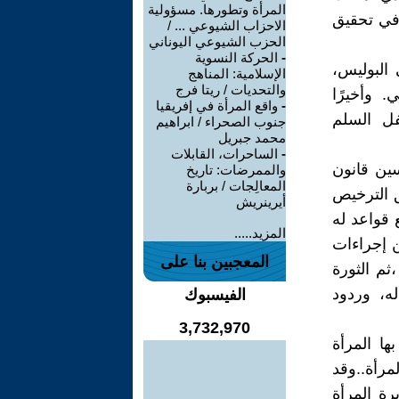
المرأة وتطورها. مسؤولية
 في تحقيق
الاحزاب الشيوعي ... /
الحزب الشيوعي اليوناني
-
الحركة النسوية
البوليس،
الإسلامية: المناهج
والتحديات / ريتا فرج
. وأخيرًا
-
واقع المرأة في إفريقيا
ل السلم
جنوب الصحراء / ابراهيم
محمد جبريل
-
الساحرات، القابلات
ين قانون
والممرضات: تاريخ
المعالِجات / بربارة
 الترخيص
أيرينريش
 قواعد له
المزيد.....
ن إجراءات
المعجبين بنا على
ثم الثورة
ه، وردود
الفيسبوك
3,732,970
ا المرأة
مرأة..وقد
ة المرأة