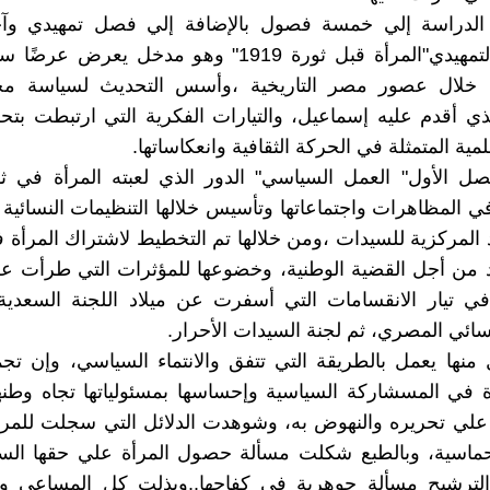
لدراسة إلي خمسة فصول بالإضافة إلي فصل تمهيدي وآ
،والفصل التمهيدي"المرأة قبل ثورة 1919" وهو مدخل يعرض 
 خلال عصور مصر التاريخية ،وأسس التحديث لسياسة م
لذي أقدم عليه إسماعيل، والتيارات الفكرية التي ارتبطت بتحر
علمية المتمثلة في الحركة الثقافية وانعكاساتها.
في المظاهرات واجتماعاتها وتأسيس خلالها التنظيمات النسائية 
د المركزية للسيدات ،ومن خلالها تم التخطيط لاشتراك المرأة
 من أجل القضية الوطنية، وخضوعها للمؤثرات التي طرأت ع
في تيار الانقسامات التي أسفرت عن ميلاد اللجنة السعدية
نسائي المصري، ثم لجنة السيدات الأحرار.
نها يعمل بالطريقة التي تتفق والانتماء السياسي، وإن ت
ة في المسشاركة السياسية وإحساسها بمسئولياتها تجاه وطنها
لي تحريره والنهوض به، وشوهدت الدلائل التي سجلت للمرأة
لحماسية، وبالطبع شكلت مسألة حصول المرأة علي حقها ال
والترشيح مسألة جوهرية في كفاحها..وبذلت كل المساعي 