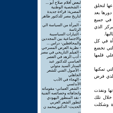
لبعض أفلام صلاح أبو ...
ها لتخلق
-
الشخصية الوطنية
المصرية: قراءة جديدة
دورها بعد
لتاريخ مصر للدكتور طاهر
 في جميع
...
-
المرأة من السياسة الي
مركز الذي
الرئاسة
بها.
-
التيارات السياسيبة
والاجتماعية بين المجددين
أة في كل
والمحافظين- دراس ...
لتي تخضع
-
نظرية العرض المسرحي
-
الفيلم التاريخي في مصر
لي قلمها
-
أدب الزهد في العصر
العباسي للدكتور عبد
الستار السيد متولي
تي تمكنها
-
الأصول الفني للشعر
الجاهلي
 الذي فرض
-
الهجاء في الأدب
الأندلسي
-
الشعر العماني- مقوماته
ها ونفذت
واتجاهاته وخصائصه الفنية
 خلال تلك
-
نقد المنظور اليهودي
لتطور الشعر العربي
أة وشكلت
الحديث- الدكتورمحمد ن
...