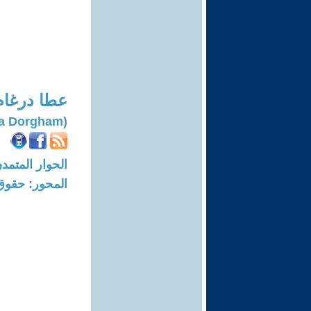
عطا درغام
(Atta Dorgham)
الحوار المتمدن-العدد: 7307 - 22
المحور: حقوق 