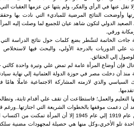
ولا تقل عنها في الرأي والفكر، ولم يثنها عن عزمها العقبات التي
تها وأوضحت النتائج المرضية للمباديء التي نادت بها وحققت
لصعيد الدولي لتكون شاهد عيان للجميع لما وصلت إليه المرأ
كانة ورقي.
ة جاءت الخاتمة لتسَّطر بضع كلمات حول نتائج الدراسة التي ي
ت علي الدوريات بالدرجة الأولي، والبحث فيها لاستخلاص ا
لوصول إلي الحقائق.
ال فإن أوضاع المرأة عامة لم تمض علي وتيرة واحدة كالتي
منذ أن دخلت مصر في حوزة الدولة العثمانية إلي نهاية سيادتها
 السياسي والذي لازمته المشاركة الاجتماعية عاملًا هامًا 
قدمها.
ا التعليم والعمل؛ فاستطاعت أن تقف علي أقدام ثابتة، وتطال
د أن دعمت موقفها بالخطوات الشريعة التي اجتازتها..ورغم ق
الزمنية من عام 1919 إلي عام 1945 إلا أن المرأة تمكنت من 
واحدة تلو الأخري،وكل منها هي حصيلة لمجهودات مضنية سلك