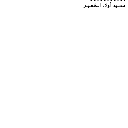
سعـيد أولاد الصّغـيـر