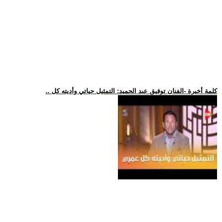
.. كلمة أخيرة -الفنان توفيق عبد الحميد: التمثيل حياتي وأديته كل