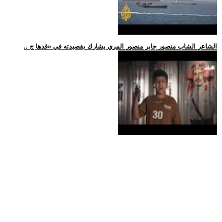
.. الشاعر الشاب منصور جابر منصور المري يشارك بقصيدته في «قدها ج