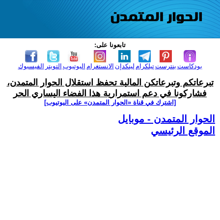
تابعونا على:
بودكاست
بنترست
تيلكرام
لينكدإن
الانستغرام
اليوتيوب
التويتر
الفيسبوك
تبرعاتكم وتبرعاتكن المالية تحفظ استقلال الحوار المتمدن،
فشاركونا في دعم استمرارية هذا الفضاء اليساري الحر
[اشترك في قناة ‫«الحوار المتمدن» على اليوتيوب]
الحوار المتمدن - موبايل
الموقع الرئيسي