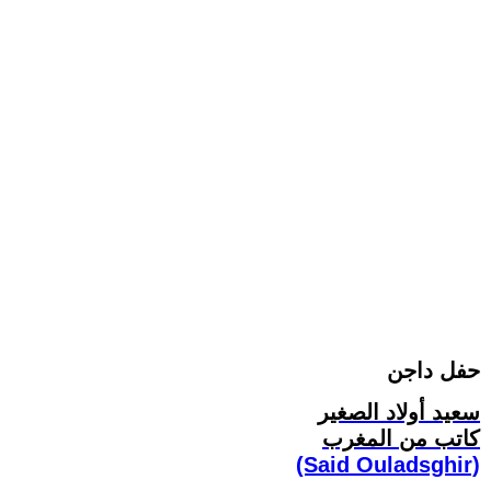
حفل داجن
سعيد أولاد الصغير
كاتب من المغرب
(Said Ouladsghir)