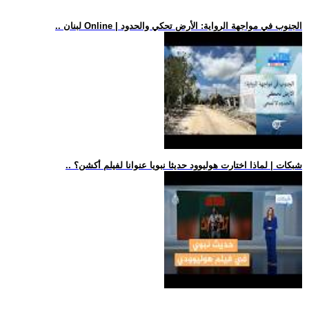
.. لبنان Online | الجنوب في مواجهة الرواية: الأرض تحكي والحدود
.. شبكات | لماذا اختارت هوليوود حديثا نبويا عنوانا لفيلم أكشن؟