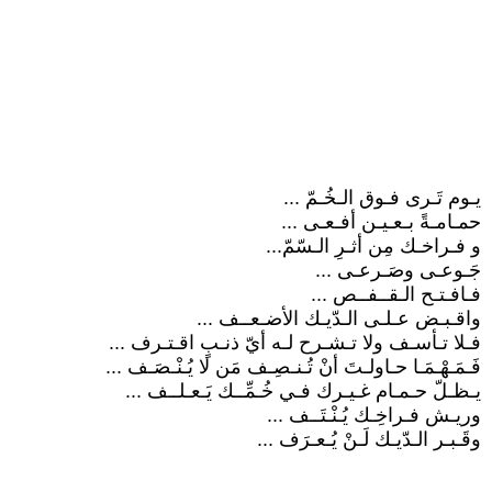
يـوم تَـرى فـوق الـخُـمّ ...
حمـامـةً بـعـيـن أفـعـى ...
و فـراخـك مِن أثـرِ الـسّمّ...
جَـوعـى وصَـرعـى ...
فـافـتـح الـقــفــص ...
واقـبـض عـلـى الـدّيـك الأضـعــف ...
فـلا تـأسـف ولا تـشـرح لـه أيّ ذنـبٍ اقـتـرف ...
فَـمَـهْـمَـا حـاولـتَ أنْ تُـنـصِـف مَن لا يُـنْـصَـف ...
يـظـلّ حـمـام غـيـرك فـي خُـمِّــك يَـعـلــف ...
وريـش فـراخِـك يُـنْـتَــف ...
وقَـبـر الـدّيـك لَـنْ يُـعـرَف ...
.........................