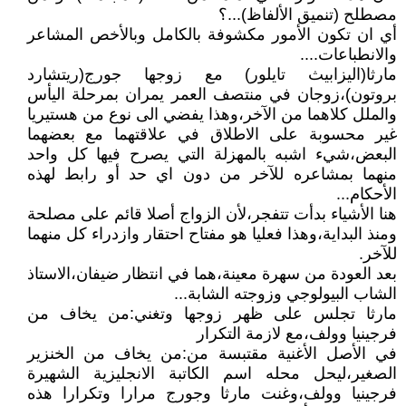
مصطلح (تنميق الألفاظ)...؟
أي ان تكون الأمور مكشوفة بالكامل وبالأخص المشاعر
والانطباعات....
مارثا(اليزابيث تايلور) مع زوجها جورج(ريتشارد
بروتون)،زوجان في منتصف العمر يمران بمرحلة اليأس
والملل كلاهما من الآخر،وهذا يفضي الى نوع من هستيريا
غير محسوبة على الاطلاق في علاقتهما مع بعضهما
البعض،شيء اشبه بالمهزلة التي يصرح فيها كل واحد
منهما بمشاعره للآخر من دون اي حد أو رابط لهذه
الأحكام...
هنا الأشياء بدأت تتفجر،لأن الزواج أصلا قائم على مصلحة
ومنذ البداية،وهذا فعليا هو مفتاح احتقار وازدراء كل منهما
للآخر.
بعد العودة من سهرة معينة،هما في انتظار ضيفان،الاستاذ
الشاب البيولوجي وزوجته الشابة...
مارثا تجلس على ظهر زوجها وتغني:من يخاف من
فرجينيا وولف،مع لازمة التكرار
في الأصل الأغنية مقتبسة من:من يخاف من الخنزير
الصغير،ليحل محله اسم الكاتبة الانجليزية الشهيرة
فرجينيا وولف،وغنت مارثا وجورج مرارا وتكرارا هذه