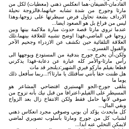
القادمان-الضيفان-هما انعكلس ذهني (معطيات) لكل من
مارثا وجورج من شدة تشابه حياتهما،فالزوجة نحيلة
الارداف بشعة تحاول فرض سيطرتها على زوجها،وهذا
ليس من فراغ بل هو الصعود ايضا...
عندما تروي مارثا قصة حدوث مبارة ملاكمة بينها وبين
زوجها في الماضي،فهذا اوضح تشبيه للعلاقة بينهما،تلك
العلاقة التلقائية حين تكشف عن الازدراء وجحيم الآخر
والقبول القسري...
ولكن،أن يخرج جورج بندقية من المستودع ويوجهها الى
رأس مارثا-والأمر كله عبارة عن دعابة-فهذا يذكرني
قطعا بفيلم ماركو فيري الشهير:ديلنجر قد مات
هل ظننت حقا بأنني سأقتلك يا مارثا؟!...ربما سأفعل ذلك
يوما ما
يتلقى جورج-الجو الهستيري افتضاحي المشاعر هو
المسيطر على االفيلم-اعترافا من قبل نيك بأنه تزوج من
صوفي لأنها حامل فقط ولكن الانتفاخ زال بعد الزواج
وبقي المال...
كل مايحدث يؤكد أن بوني وصوفي مجرد انعكاس ذهني
لشباب كل من جورج ومارثا بأسلوب تصويري لماضي
لايمكن التخلي عنه ابدا...