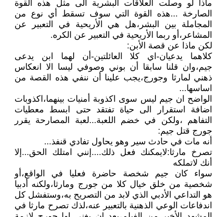
ماذا لو وصلت العلاقات البشرية الى مثل هذه القوة
الصارخة ...هذه القوة التي سوف تسقط أي نوع من
المجاملة بين البشر،هل هي الأريحية في التعبير عن
المشاعر،أو ربما الأريحية في التعبير عن الكره.
لكن ماذا عن قصة الأبن:
كلاهما يدعيان-اي كلا العائلتين-أن لهما ابن يدعى
جيم،وان قلنا سابقا أن بوني وصوفي ليسا الا انعكاس
ذهني لمارثا وجورج،يجب علينا أن ننفي هذه القصة من
اساسها...
الواضح ان جيم ليس سوى اكذوبة أمنيات بينهما،اكذوبات
اضافة استقرار الى حياة تفتقد حتى ابسط معطيات
التفاهم ،ولكن في خضم اللعبة...لعبة المصارحة يقرر
جورج قتل جيم:
أنه مات في حادث سير وهو يحاول تفادي قنفذ...
تصرخ مارثا:لايمكنك فعل ذلك....إنني امتلك الحق...إلا
أنك لاتملكه
سواء كان جيم شخصة حاضرة فعليا في الواقع،أو
شخصية من خلق خيال كلا من جورج ومارثا،ولكنه أدبيا
هو التداعي الأدبي الذي لابد من التصريح به،وستفشل كل
اندفاعات الوعي الذهنية بالتعبير عنه،لذك تصرح مارثا في
المشهد الأخير من الفيلم،بعد ان يغني لها جورج لازمة