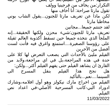
التكرار:من يخاف من فرجينيا وولف
تقول مارثا صراحة: أنا أخاف منها
لكن ماذا عن تعريف مارثا للجنون...يقول الشاب بوني
مخاطبا مارثا
لقد جننتم جميعا...مجانين
تعريف مارثا للجنون:شيء محزن ولكنها الحقيقة...إنه
الملجأ الذي نتخذه جميعا حين تسقط أكذوبة العالم ثقيلة
على رؤوسنا الصغيرة....استمتع واغرق فيه فأنت لست
أفضل من الآخرين
الفيلم مليئ بالأحداث التي يصعب التعرض لها كلا على
حدة في هذه المراجعة،بل في اي مراجعة،ولابد من
القارئ ان يشاهد الفيلم حتى يفهم الفيلم أكثر...ولكن:
هل نجح هذا الفيلم بنقل المسرح الى
السينما....نعم...بالتأكيد
الفيلم من اخراج مارك نيكولز وهو أول افلامه،وشارك
ادوراد البي-كاتب المسرحية الأصلي-في اعداد نص
الفيلم.
11/03/2022