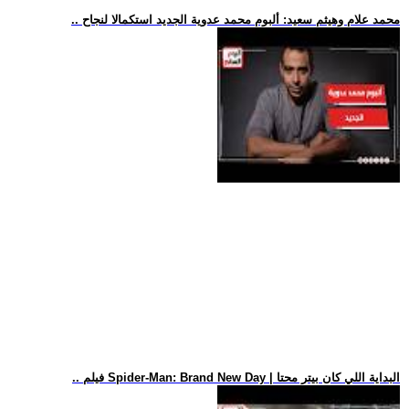
.. محمد علام وهيثم سعيد: ألبوم محمد عدوية الجديد استكمالا لنجاح
.. فيلم Spider-Man: Brand New Day | البداية اللي كان بيتر محتا