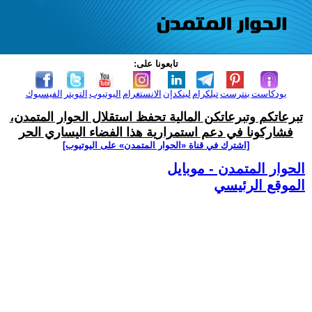
تابعونا على:
بودكاست
بنترست
تيلكرام
لينكدإن
الانستغرام
اليوتيوب
التويتر
الفيسبوك
تبرعاتكم وتبرعاتكن المالية تحفظ استقلال الحوار المتمدن،
فشاركونا في دعم استمرارية هذا الفضاء اليساري الحر
[اشترك في قناة ‫«الحوار المتمدن» على اليوتيوب]
الحوار المتمدن - موبايل
الموقع الرئيسي