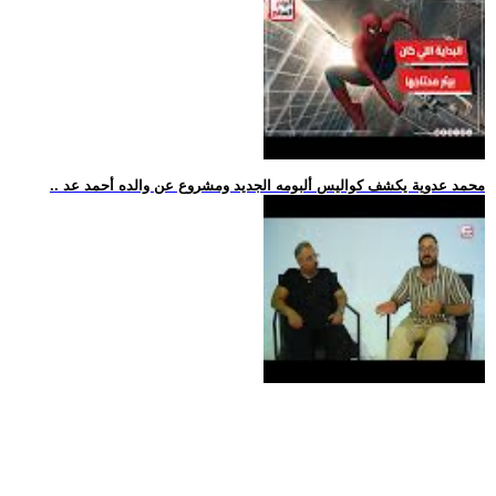
.. محمد عدوية يكشف كواليس ألبومه الجديد ومشروع عن والده أحمد عد