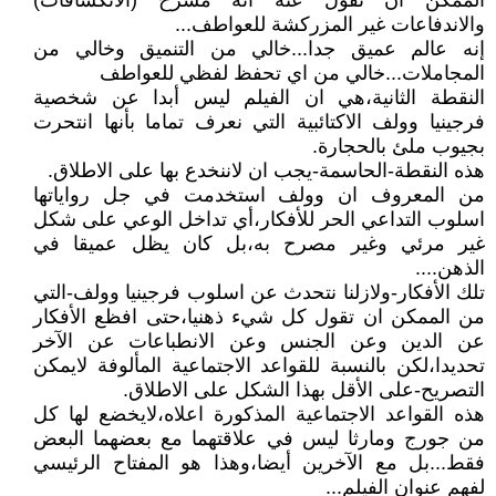
الممكن أن نقول عنه أنه مسرح (الانكشافات)
والاندفاعات غير المزركشة للعواطف...
إنه عالم عميق جدا...خالي من التنميق وخالي من
المجاملات...خالي من اي تحفظ لفظي للعواطف
النقطة الثانية،هي ان الفيلم ليس أبدا عن شخصية
فرجينيا وولف الاكتائبية التي نعرف تماما بأنها انتحرت
بجيوب ملئ بالحجارة.
هذه النقطة-الحاسمة-يجب ان لاننخدع بها على الاطلاق.
من المعروف ان وولف استخدمت في جل رواياتها
اسلوب التداعي الحر للأفكار،أي تداخل الوعي على شكل
غير مرئي وغير مصرح به،بل كان يظل عميقا في
الذهن....
تلك الأفكار-ولازلنا نتحدث عن اسلوب فرجينيا وولف-التي
من الممكن ان تقول كل شيء ذهنيا،حتى افظع الأفكار
عن الدين وعن الجنس وعن الانطباعات عن الآخر
تحديدا،لكن بالنسبة للقواعد الاجتماعية المألوفة لايمكن
التصريح-على الأقل بهذا الشكل على الاطلاق.
هذه القواعد الاجتماعية المذكورة اعلاه،لايخضع لها كل
من جورج ومارثا ليس في علاقتهما مع بعضهما البعض
فقط...بل مع الآخرين أيضا،وهذا هو المفتاح الرئيسي
لفهم عنوان الفيلم...