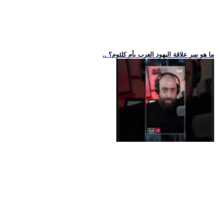
.. ما هو سر علاقة اليهود العرب بأم كلثوم؟