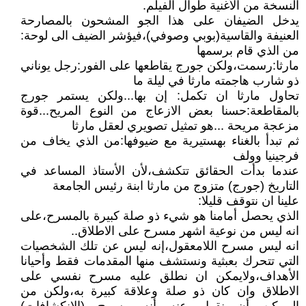
النسخة من الأغنية طوال الفيلم.
يدخل الضيفان على هذا الجو المشحون بالمصارحة
العنيفة والقاسية(بوبي وصوفي)،فيؤشر الضيف الى لوحة:
من الذي قام برسمها
مارثا:رسمت،ولكن جورج يقاطعها على الفور:رجل يوناني
ذو شارب هاجمته مارثا في ليلة ما
تحاول مارثا ان تكمل: إن بها...ولكن يستمر جورج
بالمقاطعة:حسنا بعض الازعاج من النوع المريح...قوة
مزعجة مريحة ...هو تمثيل تصويري لعقل مارثا
ثم تبدأ بالغناء بهستيرية مع ضيوفها:من الذي يخاف من
فرجينيا وولف
عندما بدأت الحقائق تتكشف،لأن الأستاذ المساعد في
التاريخ (جورج) متزوج من مارثا ابنة رئيس الجامعة
علينا ان نتوقف قليلا:
الذي يحصل أمامنا هو شيء ذو صلة كبيرة بالمسرح،على
انه ليس من نوعية اشهر مسرح على الاطلاق..
انه ليس مسرح اللامعقول،إنه ليس عن تلك الشخصيات
التي تتحرك بعبثية ونستشف منها المقدمات فقط وأحيانا
الأهداف،ولايمكن ان نطلق عليه مسرح نفسي على
الاطلاق وان كان ذو صلة وعلاقة كبيرة به،ولكن من