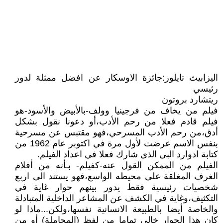
اليزابيث تايلور:جائزة الاوسكار عن افضل ممثلة لدور
رئيسي
ريتشارد بروتون
فيلم من يخاف من فرجينيا وولف-بالأبيض والأسود-هو
فيلم قادم فعلا من رحم الأدب،أو دعونا نقول بشكل
أدق،من رحم الأدب المسرحي،فهو مقتبس عن مسرحية
بنفس الاسم عرضت لأول مرة في اكتوبر عام 1962 من
كتابة ادوارد البي الذي شارك فعلا في اعداد الفيلم.
الفيلم من الممكن القول عنه-كفيلم- بـأنه من أفلام
الغرف المغلقة على محيطه الواسع،فهو يستند الى اربع
شخصيات رئيسية فقط يدور بينهم حوار غاية في
التكثيف،وغاية في الكشف عن المشاعر الداخلية المتبادلة
والخاصة أيضا بالطبيعة الانسانية نفسها،ولكن...ماذا لو
كان هذا الحوار خالي تماما من لفظ (المجاملة) أو من