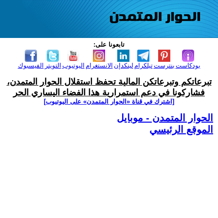
تابعونا على:
بودكاست
بنترست
تيلكرام
لينكدإن
الانستغرام
اليوتيوب
التويتر
الفيسبوك
تبرعاتكم وتبرعاتكن المالية تحفظ استقلال الحوار المتمدن،
فشاركونا في دعم استمرارية هذا الفضاء اليساري الحر
[اشترك في قناة ‫«الحوار المتمدن» على اليوتيوب]
الحوار المتمدن - موبايل
الموقع الرئيسي