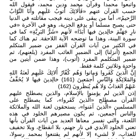
واتبعوا محمدا وقرآن محمد ودين محمد، فيقول الله
حسب القرآن عنهم «فَأُلائِكَ أَتوبُ عَلَيهِم وأَنَا التَّوّابُ
الرَّحيمُ»، أما من يبقى على دينه فيجب مقاتلته في الدنيا
حتى يصبح مسلما أو يدفع الجزية، وهو في الآخرة «في
نارِ جَهَنَّمَ خالِدينَ فيها أَبَدًا» لأنهم «شَرُّ البَرِيَّةِ» كما في
سورة البينة، وهذا ما توضحه الآية اللاحقة. ثم هناك كما
في الكثير من آيات القرآن القفز من ضمير المتكلم
الجمع (أنزلنا) إلى الضمير الغائب المفرد (يلعنهم)، ثم
ضمير المتكلمم المفرد (أتوب)، وهذا ضمن آيتين من
واحدة وثلاثين كلمة فقط.
إِنَّ الَّذينَ كَفَروا وَماتوا وَهُم كُفّارٌ أُلائِكَ عَلَيهِم لَعنَةُ اللهِ
وَالمَلائِكَةِ وَالنّاسِ أَجمَعينَ (161) خالِدينَ فيها لا يُخَفَّفُ
عَنهُمُ العَذابُ وَلا هُم يُنظَرونَ (162)
إذن الذين لم يؤمنوا بالإسلام، والذين يصطلح عليهم
القرآن مصطلح «الَّذينَ كَفَروا»، كما يصطلح على
المسلمين «الَّذينَ آمَنوا»، يستحقون لعنة الله والملائكة
والناس أجمعين، ثم يكون مصيرهم الخلود في هذه
اللعنة، والتي تفسر معناها العديد من آيات القرآن بأنها
تعني الخلود الأبدي في نار جهنم، بلا انقطاع، وبلا تخفيف
للعذاب، لا لشيء إلا لأنهم لم يقتنعوا بمحمد رسولا،