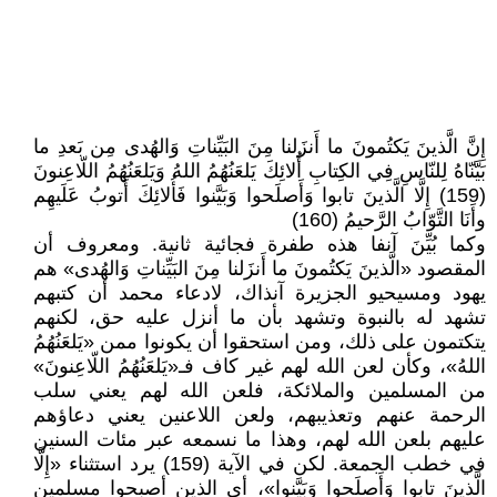
إِنَّ الَّذينَ يَكتُمونَ ما أَنزَلنا مِنَ البَيِّناتِ وَالهُدى مِن بَعدِ ما
بَيَّنّاهُ لِلنّاسِ فِي الكِتابِ أُلائِكَ يَلعَنُهُمُ اللهُ وَيَلعَنُهُمُ اللّاعِنونَ
(159) إِلَّا الَّذينَ تابوا وَأَصلَحوا وَبَيَّنوا فَأُلائِكَ أَتوبُ عَلَيهِم
وأَنَا التَّوّابُ الرَّحيمُ (160)
وكما بُيِّنَ آنفا هذه طفرة فجائية ثانية. ومعروف أن
المقصود «الَّذينَ يَكتُمونَ ما أَنزَلنا مِنَ البَيِّناتِ وَالهُدى» هم
یهود ومسیحیو الجزيرة آنذاك، لادعاء محمد أن كتبهم
تشهد له بالنبوة وتشهد بأن ما أنزل عليه حق، لكنهم
يتكتمون على ذلك، ومن استحقوا أن يكونوا ممن «يَلعَنُهُمُ
اللهُ»، وكأن لعن الله لهم غير كاف فـ«يَلعَنُهُمُ اللّاعِنونَ»
من المسلمين والملائكة، فلعن الله لهم يعني سلب
الرحمة عنهم وتعذيبهم، ولعن اللاعنين يعني دعاؤهم
عليهم بلعن الله لهم، وهذا ما نسمعه عبر مئات السنين
في خطب الجمعة. لكن في الآية (159) يرد استثناء «إِلَّا
الَّذينَ تابوا وَأَصلَحوا وَبَيَّنوا»، أي الذين أصبحوا مسلمين