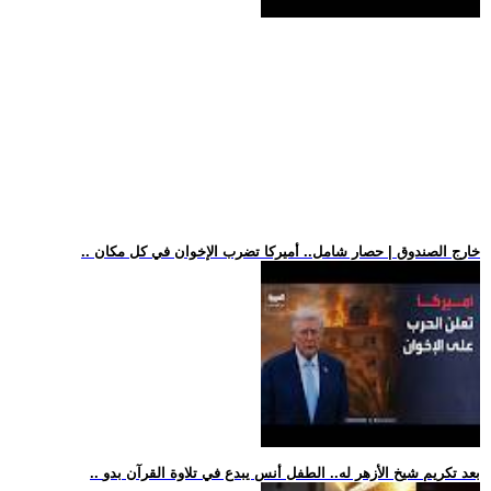
.. خارج الصندوق | حصار شامل.. أميركا تضرب الإخوان في كل مكان
.. بعد تكريم شيخ الأزهر له.. الطفل أنس يبدع في تلاوة القرآن بدو