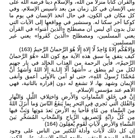
والقرآن كتابا منزلا من الله، والإسلام دينا فرضه الله على
بني الإنسان في كل زمان من بعد تأسيس الإسلام، وفي
كل مكان في الكون، في حال اتخذ الإنسان في يوم ما
كوكبا آخر سكنا له. وسنشير في مواقعها إلى الآيات التي
تدل بدون أي لبس أن مصطلح «الَّذينَ آمَنوا» في القرآن
يعني المسلمين، ومصطلح «الَّذينَ كَفَروا» يعني غير
المسلمين.
وَإِلاهُكُم إلاهٌ وّاحِدٌ لّا إِلاهَ إِلّا هُوَ الرَّحمانُ الرَّحيمُ (163)
كيف يتفق ما سبق هذه الآية مع كون الله «هُوَ الرَّحمانُ
الرَّحيمُ»، فأين الرحمة من العذاب الخالد في نار جهنم
لكل من لم ينطق بـ «أَشهَدُ أَلّا إِلـاـهَ إِلَّا اللهُ وَأَشهَدُ أَنَّ
مُحَمَّدًا رَّسولُ اللهِ»، حتى لو آمن بالأولى أعمق وأنقى
الإيمان وشهد بها، لا تشفع له دون إقراره بالثانية، فهي
الأهم عند مؤسس الإسلام.
إِنَّ في خَلقِ السَّماواتِ وَالأَرضِ وَاختِلافِ اللَّيلِ وَالنَّهارِ
وَالفُلكِ الَّتي تَجري فِي البَحرِ بِما يَنفَعُ النّاسَ وَما أَنزَلَ اللهُ
مِنَ السَّماءِ مِن مّاءٍ فَأَحيا بِهِ الأَرضَ بَعدَ مَوتِها وَبَثَّ فيها
مِن كُلِّ دابَّةٍ وَّتَصريفِ الرِّياحِ وَالسَّحابِ المُسَخَّرِ بَينَ
السَّماءِ وَالأَرضِ لَآياتٍ لِّقَومٍ يَّعقِلونَ (164)
إن كل ذلك لآيات وأدلة للكثير من الناس على وجود
الخالق المبدع المتقن، واليوم اطلع الإنسان على الكون