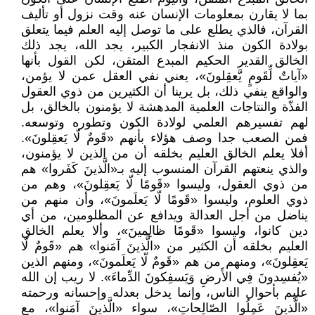
بما لا يقارن بمعلومات الإنسان عنه وقت نزول أو تأليف
القرآن، فالذي يطلع على ما توصل إليه العلم فيما يتعلق
بولادة الكون منذ الانفجار الكبير، يجد الله، يجد ذلك
الخالق القدير الحكيم المبدع المتقن، لكن القول بأنها
«آياتٌ لِّقَومٍ يَّعقِلونَ»، يعني نفي العقل عمن لا يؤمن،
والواقع ينفي ذلك، بل يرينا أن الكثيرين من ذوي العقول
الفذّة والنتاجات العلمية المدهشة لا يؤمنون بالخالق، بل
لهم تفسيرهم العلمي لولادة الكون وتطوره وتوسعه.
فمن الصعب جدا وصف هؤلاء بأنهم «قَومٌ لّا يَعقِلونَ».
أفلا يعلم الخالق العليم بخلقه أن من الذين لا يؤمنون،
والذي ينعتهم القرآن المنسوب إليه بـ«الَّذينَ كَفَروا» هم
من ذوي العقول، وليسوا «قَومًا لّا يَعقِلونَ»، وهم من
ذوي العلوم، وليسوا «قَومًا لّا يَعلَمونَ»، وأن منهم من
يناضل من أجل العدالة ويدافع عن المظلومين، من أي
دين كانوا، وليسوا «قَومًا ظالِمينَ»، وألا يعلم الخالق
العليم بخلقه أن الكثير من «الَّذينَ آمَنوا» هم «قَومٌ لّا
يَعقِلونَ»، ومنهم من هم «قَومٌ لّا يَعلَمونَ»، ومنهم الذين
«يُفسِدونَ فِي الأَرضِ وَيَسفِكونَ الدِّماءَ». لا ريب إن الله
عليم بأحوال الناس، وإنما يدخل بعدله وإحسانه ورحمته
«الَّذينَ عَمِلُوا الصّالِحاتِ»، سواء «الَّذينَ آمَنوا»، مع