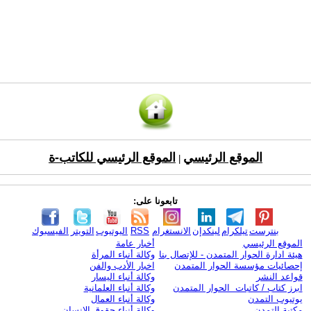
الموقع الرئيسي
الموقع الرئيسي للكاتب-ة
|
تابعونا على:
بنترست
تيلكرام
لينكدإن
الانستغرام
RSS
اليوتيوب
التويتر
الفيسبوك
الموقع الرئيسي
أخبار عامة
هيئة ادارة الحوار المتمدن - للإتصال بنا
وكالة أنباء المرأة
إحصائيات مؤسسة الحوار المتمدن
اخبار الأدب والفن
قواعد النشر
وكالة أنباء اليسار
ابرز كتاب / كاتبات الحوار المتمدن
وكالة أنباء العلمانية
يوتيوب التمدن
وكالة أنباء العمال
مكتبة التمدن
وكالة أنباء حقوق الإنسان