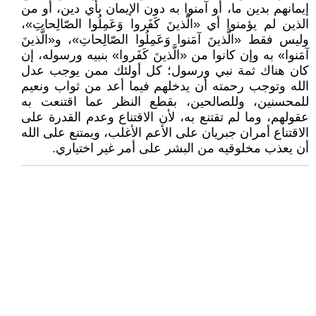
إيمانهم بدين ما، أو آمنوا به دون الإيمان بأي دين، أو من
الذين لم يؤمنوا أي «الَّذينَ كَفَروا وَعَمِلُوا الصّالِحاتِ»،
وليس فقط «الَّذينَ آمَنوا وَعَمِلُوا الصّالِحاتِ»، و«الَّذينَ
آمَنوا» به وإن كانوا من «الَّذينَ كَفَروا» بنبيه ورسوله، إن
كان هناك ثمة نبي ورسول؛ كل أولئك ممن يوجب عدل
الله وتوجب رحمته أن يدخلهم فيما أعد من ثواب ونعيم
للمحسنين، وللصالحين، بقطع النظر عما اقتنعت به
عقولهم، وما لم تقتنع به، لأن الاقتناع وعدم القدرة على
الاقتناع أمران جبريان على الأعم الأغلب، ويمتنع على الله
أن يعذب مخلوقيه من البشر على أمر غير اختياري.