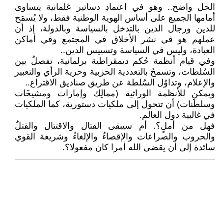
الحل واضح.. وهو في اعتمادِ دساتير عَلمانية يتساوى
أمامها الجميع على أساس الهوية الوطنية فقط، ولا يُسمَح
للدين ورجال الدين بالتدخل بالسياسة وبالدولة، إذ أن
عملهم هو في نشر الأخلاق في المجتمع وفي أماكن
العبادة، وليس في السياسة وتسييس الدين..
وفي قيام أنظمة حُكم ديمقراطية برلمانية، تفصلُ بين
السُلطات، وتسمحُ بالتعددية الحزبية وحرية الرأي والتعبير
والإعلام، وتداوُل السُلطة عن طريق صناديق الاقتراع..
ويمكن للأنظمة الوراثية (ممالِك وإمارات ومشيخَات
وسلطَنات) أن تتحول إلى ملكيات دستورية، كما الملكيات
في غالبية دول العالم.
فهل من أملٍ؟. أم سيبقى القتال والاقتتال والقتلُ
والحروب والصراعات والإقصاءُ والإلغاءُ وشريعة القوي
سائدة إلى أن يقضي الله أمرا كان مفعولا؟.