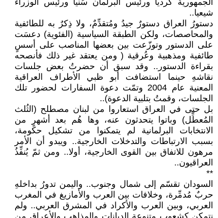
الجمهورية كرديا ورئيس البرلمان سُنّيا ورئيس الوزراء
شيعيا..
دستورُ العراق دستورٌ جيدُ ومُتقدِّمٌ، ولا ذِكرٌ به للطائفية
والمحاصصات، ولكن الطبقة السياسية (الفئوية) دعسَت
على الدستور وتوزّعت بين بعضها المناصب على أسسٍ
طائفية ومذهبية وعُرقية ( ومن يعتقد غير ذلك فأنصحه
بقراءة الدستور.. وقد سبق أن حضرتُ بعض جلسات
نقاشهِ حينما استضافت أبو ظبي الأطراف العراقية
المعنية عام 2004 وتمّت دعوة السفارات لحضور تلك
الجلسات، وقمتُ بتلبية الدعوة)..
بل حتى في العراق استعاروا من لبنان مصطلح (الثُلث
المُعطِّل) وباتوا يتحدثون عنه، وها هُم بعد أشهرٍ من
الانتخابات البرلمانية لم يتمكنوا من تشكيل حكومة،
بسبب الارتباطات والتدخلات الخارجية.. ويبدو أن الأمر
مرهون للاتفاق بين القوى الخارجية، أولا.. ومن ثمّ يُنفِّذُ
العراقيون..
**
السودان تقسّم إلى شمال وجنوب.. واليمن تدورُ بداخلهِ
حربٌ مُدمِّرة، وخلافات بين العرب والأمازيغ في المغرب
العربي، وبين العرب والأكراد في المشرق العربي.. ولم
نتمكن كشعوب متنوعة الديانات والمذاهب والأعراق من