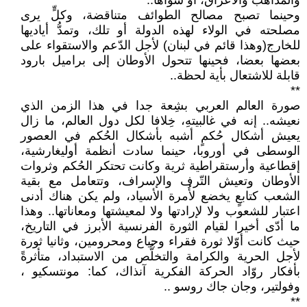
والمذاهب والأعراق، أو سواها..
وحينما تصبح مصالح الطوائف متناقضة، وكلٍّ يرى
مصلحته في الولاء لهذه الدولة أو تلك، وتمدُّ أياديها
للخارج(وهذا قائم في لبنان) لأجل الدّعم والاستقواء على
بعضها بعضا، فحينها تتحول الأوطان إلى براميل بارود
قابلة للاشتعال بأية لحظة..
**
صورة العالم العربي بشِعة جدا في هذا الزمن الذي
نعيشه.. إنه في غالبيتهِ، خِلافا لكل دول العالم، ما زال
يعيش أشكال حُكمٍ أشبه بأشكال الحُكم في العصور
الوسطى في أوروبا، حينما سادت أنظمة أوليغارشية،
إقطاعية وأرستقراطية ثرية وكانت تحتكر الحُكم وثروات
الأوطان وتعيش التّرف والإسراف، وتتعامل مع بقية
الشعب كتابعٍ يخضع لأُمرة الأسياد، ولم يكن هناك أدنى
اعتبار للشعوب ولا لإرادتها ولا لمعيشتها ومعاناتها.. وهذا
ما أدّى أخيرا لقيام الثورة الفرنسية الأبرز في التاريخ،
حيث كانت أوّلا ثورة فقراء وجياع ومحرومين، وثانيا ثورة
لأجل الحرية والكرامة والتخلُّص من الاستبداد، متأثرةً
بأفكار روّاد الحركة الفكرية آنذاك، كما: مونتسكيو ،
وفولتير، وجان جاك روسو ..
**