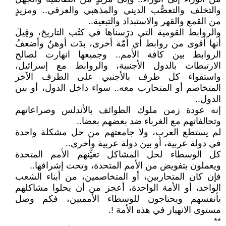
والتخلف والتعصُّب الديني والمذهبي والعرقي.. ومزيدٍ
من القمع والقهر والاستبداد والتبعية..
والروابط القومية التي درَسناها في كتُب التاريخ، وقِيلَ
أنها أقوى من روابط أي أمّة أخرى، بدَت أوهنُ وأضعفُ
الروابط بين كافة الأمم.. وجميعها انهارت لصالح
الارتبطات بالدول الأجنبية، والروابط مع إسرائيل،
واستقواء كل طرف بالأجنبي على الطرف الآخر
المتخاصم أو المتحارب معه.. سواء داخل الدول، أو بين
الدول..
إنه عودة زمن ملوك الطوائف بالأندلس وصراعاتهم
وتحالفاتهم مع الغرباء ضد بعضهم بعضا..
لم يستطع العرب، ولا جامعتهم من حل مشكلة واحدة
في دولة عربية، أو بين دولة عربية وأخرى..
كل الوسطاء لحل المشاكل تعيِّنهم الأمم المتحدة
ويعملون بتفويض من الأمم المتحدة، وتحت إشرافها..
فإن كان المتحاربين، أو المتخاصمين، من أبناء الشعب
الواحد، أو الأمة الواحدة، أعجز من أن يحلوا مشاكلهم
بأنفسهم ويحتاجون للوسطاء الأمميين، فكم وصل
مستوى الانهيار في هذه الأمة !.
**