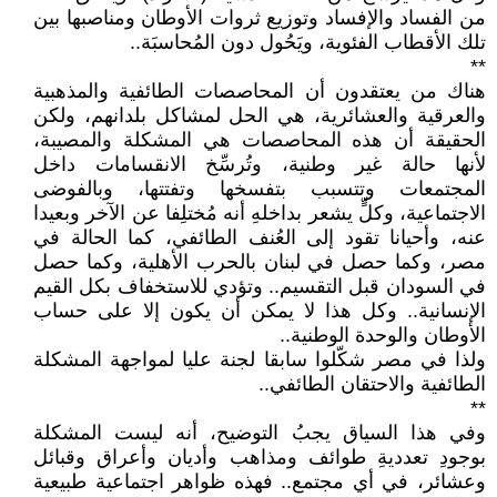
من الفساد والإفساد وتوزيع ثروات الأوطان ومناصبها بين
تلك الأقطاب الفئوية، ويَحُول دون المُحاسبَة..
**
هناك من يعتقدون أن المحاصصات الطائفية والمذهبية
والعرقية والعشائرية، هي الحل لمشاكل بلدانهم، ولكن
الحقيقة أن هذه المحاصصات هي المشكلة والمصيبة،
لأنها حالة غير وطنية، وتُرسِّخ الانقسامات داخل
المجتمعات وتتسبب بتفسخها وتفتتها، وبالفوضى
الاجتماعية، وكلٍّ يشعر بداخلهِ أنه مُختلِفا عن الآخر وبعيدا
عنه، وأحيانا تقود إلى العُنف الطائفي، كما الحالة في
مصر، وكما حصل في لبنان بالحرب الأهلية، وكما حصل
في السودان قبل التقسيم.. وتؤدي للاستخفاف بكل القيم
الإنسانية.. وكل هذا لا يمكن أن يكون إلا على حساب
الأوطان والوحدة الوطنية..
ولذا في مصر شكّلوا سابقا لجنة عليا لمواجهة المشكلة
الطائفية والاحتقان الطائفي..
**
وفي هذا السياق يجبُ التوضيح، أنه ليست المشكلة
بوجودِ تعدديةِ طوائف ومذاهب وأديان وأعراق وقبائل
وعشائر، في أي مجتمع.. فهذه ظواهر اجتماعية طبيعية