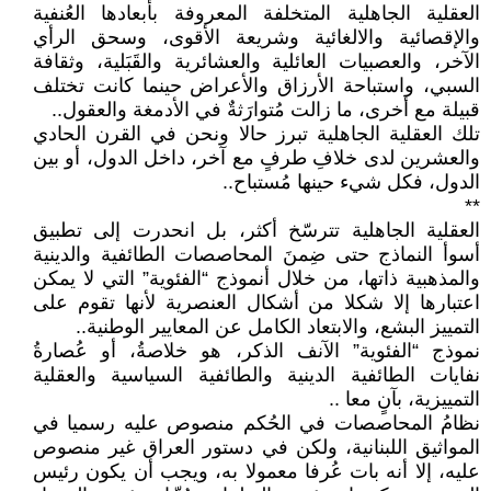
العقلية الجاهلية المتخلفة المعروفة بأبعادها العُنفية
والإقصائية والالغائية وشريعة الأقوى، وسحق الرأي
الآخر، والعصبيات العائلية والعشائرية والقَبَلية، وثقافة
السبي، واستباحة الأرزاق والأعراض حينما كانت تختلف
قبيلة مع أخرى، ما زالت مُتوارَثةٌ في الأدمغة والعقول..
تلك العقلية الجاهلية تبرز حالا ونحن في القرن الحادي
والعشرين لدى خلافِ طرفٍ مع آخر، داخل الدول، أو بين
الدول، فكل شيء حينها مُستباح..
**
العقلية الجاهلية تترسّخ أكثر، بل انحدرت إلى تطبيق
أسوأ النماذج حتى ضِمنَ المحاصصات الطائفية والدينية
والمذهبية ذاتها، من خلال أنموذج “الفئوية” التي لا يمكن
اعتبارها إلا شكلا من أشكال العنصرية لأنها تقوم على
التمييز البشع، والابتعاد الكامل عن المعايير الوطنية..
نموذج “الفئوية” الآنف الذكر، هو خلاصةُ، أو عُصارةُ
نفايات الطائفية الدينية والطائفية السياسية والعقلية
التمييزية، بآنٍ معا ..
نظامُ المحاصصات في الحُكم منصوص عليه رسميا في
المواثيق اللبنانية، ولكن في دستور العراق غير منصوص
عليه، إلا أنه بات عُرفا معمولا به، ويجب أن يكون رئيس