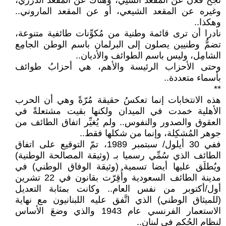
نجح فلانٌ عن المقعد السُنِي، وهناك عن المقعد الدرزي،
وغيره عن المقعد الشيعي، أو عن المقعد الماروني..
وهكذا..
نادرا أن ترى قائمة وطنية من مُكوِّنات طائفية متنوعة،
تضمُّ وطنيين يصلون إلى البرلمان باسم الوطن الجامِع
الشامِل، وليس باسم الطوائف والأديان..
وحتى الأحزاب الرئيسة والأهم، هي أحزابُ طوائف
بأسماء متعددة..
**
هذه الانتخابات إنما تعكسُ حقيقة مُرّةً وهي أن الحرب
الأهلية خمدت في الميدان ولكنها بقيت مشتعلةً في
العقوق والصدور والنفوس.. ولم يُغيِّر اتفاق الطائف من
جوهر المُشكِلة، وإنما من شكلها فقط..
ففي 30 أيلول/ سبتمبر 1989، تمّ التوقيع على اتفاق
الطائف الذي سُمِّي رسميا بـ (وثيقة المصالحة الوطنية)
ويُطلَق عليها أيضا تسمية (وثيقة الوفاق الوطني) في
مدينة الطائف السعودية وأُقِرّت بقانون في 22 تشرين
أول/أكتوبر من نفس العام.. وكانت بمثابة التعديل
(للميثاق الوطني) الذي اتَّفق عليه اللبنانيون مع نهاية
الاستعمار الفرنسي عام 1943 والذي وضعَ الأساس
لنظام الحُكم في لبنان..