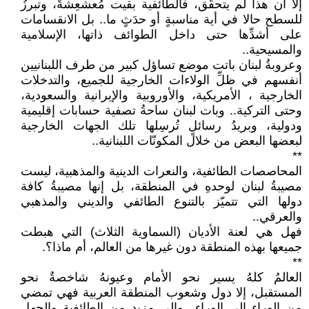
إلا أن هذا لم يتحقّق، فالطائفية بقيت مُعشعِشةٌ، وتبرزُ
للسطح حالا في أية مناسبةٍ أو حدَثٍ ما.. بل الانقسامات
على أشدِّها حتى داخل الطوائف ذاتها، الإسلامية
والمسيحية..
وعروبةُ لبنان باتت موضع تساؤل كبير من طرف اللبنانيين
أنفسهم في ظلِّ الولاءات الخارجية للجميع، والتدخلات
الخارجية ، الأمريكية، والأوروبية والإيرانية والسعودية،
وحتى التركية.. وبات لبنان ساحةُ تصفية حسابات إقليمية
ودولية، وبريدُ رسائلٍ تُرسِلها تلك الجهات الخارجية
لبعضها البعض من خلال المكونّات اللبنانية..
**
المحاصصات الطائفية، والنعرات الدينية والمذهبية، ليست
مصيبةُ لبنان لوحدهِ في المنطقة، بل إنها مصيبةُ كافة
دولها التي تتميّز بالتنوع الطائفي والديني والمذهبي
والعرقي..
فهل هي لعنة الأديان (السماوية الثلاث) التي هبطت
جميعها بهذه المنطقة دون غيرها من العالم، أم ماذا؟.
**
العالمُ كلهُ يسير نحو الأمام وعيونهُ شاخصةٌ نحو
المستقبل، إلا دول وشعوب المنطقة العربية فهي تمضي
من الوراء إلى الوراء.. وإلى مزيدٍ من الطائفية والجهل