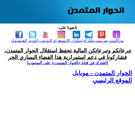
تابعونا على:
بودكاست
بنترست
تيلكرام
لينكدإن
الانستغرام
اليوتيوب
التويتر
الفيسبوك
تبرعاتكم وتبرعاتكن المالية تحفظ استقلال الحوار المتمدن،
فشاركونا في دعم استمرارية هذا الفضاء اليساري الحر
[اشترك في قناة ‫«الحوار المتمدن» على اليوتيوب]
الحوار المتمدن - موبايل
الموقع الرئيسي