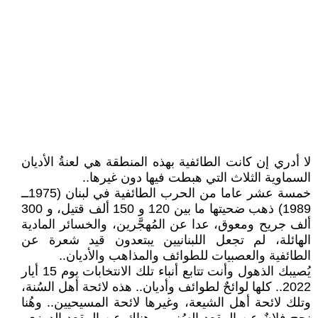
لا أدري إن كانت الطائفية بهذه المنطقة هي لعنةُ الأديان
السماوية الثلاث التي هبطت فيها دون غيرها..
خمسة عشر عاما من الحرب الطائفية في لبنان (1975ــ
1989) ذهب ضحيتها ما بين 120 و 150 ألف قتيل، و 300
ألف جريح ومعوق، عدا عن المُهجَّرين، والخسائر المادية
الهائلة، لم تجعل اللبنانيين يبتعدون قيد شعرة عن
الطائفية والعصبيات للطوائف والمذاهب والأديان..
يُصيبك الذهول وأنت تتابع أنباء تلك الانتخابات يوم 15 أيار
2022.. كلها لوائحٌ لطوائف وأديان.. هذه لائحة أهل السُنة،
وتلك لائحة أهل الشيعة، وغيرها لائحة المسيحيين.. وهُنا