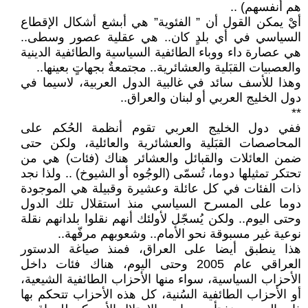
هم أنفسهم) ..
أيْ يمكن القول أن ” الفئوية” هي أبشع أشكال الإقطاع
السياسي في أي بلدٍ كان.. هي عقلية عصور وسطى..
هي عصارة داء ووباء الطائفية السياسية والطائفية الدينية
والعصبيات القبَلية والعشائرية.. مجتمعةٌ بجهاتٍ بعينها..
وهذا للأسف سائد في غالبية الدول العربية، لاسيما في
دول الخليج العربي أو لبنان والعراق..
**
ففي دول الخليج العربي تقوم أنظمة الحُكم على
المحاصصات القبَلية والعشائرية والعائلية، ولكن حتى
ضمن العائلات والقبائل والعشائر هناك (فئات) هي من
تحتكر تمثيلها دوما، تُسمّى (الوجُوه أو الشيوخ) .. ولذا نجد
ذات الفئات في كل عائلة وعشيرة وقبيلة هي الموجودة
دوما على المسرح السياسي منذ استقلال تلك الدول
وحتى اليوم.. ولكن يُسجّل لأولئك أنهم نقلوا بلدانهم نقلة
نوعية غير مسبوقة نحو الأمام.. وشعوبهم مرفّهة..
هذا ينطبق أيضا على العراق، فمنذ صياغة الدستور
العراقي عام 2005 وحتى اليوم، هناك فئات داخل
الأحزاب السياسية، سواء منها الأحزاب الطائفية الشيعية،
أو الأحزاب الطائفية السُنية، كل هذه الأحزاب تتحكم بها