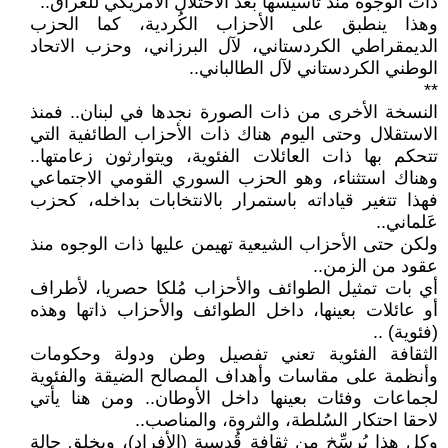
ذات الوجوه منذ تأسيسها بعد الاحتلال الأمريكي للعراق..
وهذا ينطبق على الأحزاب الكُردية، كما الحزب
الديمقراطي الكردستاني، لآل البرزاني، وحزب الاتحاد
الوطني الكردستاني لآل الطالباني..
**
النسخة الأخرى من ذات الصورة نجدها في لبنان.. فمنذ
الاستقلال وحتى اليوم هناك ذات الأحزاب الطائفية التي
تتحكم بها ذات العائلات الفئوية، ويتوارثون زعامتها..
وهناك استثناء، وهو الحزب السوري القومي الاجتماعي
فهذا تتغير قياداته باستمرار بالانتخابات بداخله، كحزب
عَلماني..
ولكن حتى الأحزاب الشيعية تهيمن عليها ذات الوجوه منذ
عقود من الزمن..
أي بات تمثيل الطوائف والأحزاب مُلكا حصريا، لأطراف
أو عائلات بعينها، داخل الطوائف والأحزاب ذاتها وهذه
(فئوية) ..
الثقافة الفئوية تعني تفصيل وطن ودولة وحكومات
وأنظمة على مقاسات وأهداف المصالح الضيقة والفئوية
لجماعات وفئات بعينها داخل الأوطان.. ومن هنا يأتي
لاحقا احتكار السُلطة، والثروة، والمناصب..
وكل هذا يُرسِّخ من ثقافة قُدسية (الأفراد)، ويخلق حالة