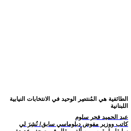
الطائفية هي المُنتصِر الوحيد في الانتخابات النيابية
اللبنانية
عبد الحميد فجر سلوم
كاتب ووزير مفوض دبلوماسي سابق/ نُشِرَ لي
سابقا ما يقرب من ألف مقال في صحف عديدة