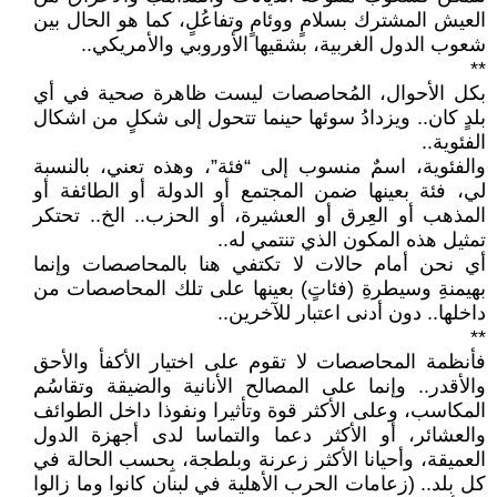
العيش المشترك بسلامٍ ووئامٍ وتفاعُلٍ، كما هو الحال بين
شعوب الدول الغربية، بشقيها الأوروبي والأمريكي..
**
بكل الأحوال، المُحاصصات ليست ظاهرة صحية في أي
بلدٍ كان.. ويزدادُ سوئها حينما تتحول إلى شكلٍ من اشكال
الفئوية..
والفئوية، اسمٌ منسوب إلى “فئة”، وهذه تعني، بالنسبة
لي، فئة بعينها ضمن المجتمع أو الدولة أو الطائفة أو
المذهب أو العِرق أو العشيرة، أو الحزب.. الخ.. تحتكر
تمثيل هذه المكون الذي تنتمي له..
أي نحن أمام حالات لا تكتفي هنا بالمحاصصات وإنما
بهيمنةِ وسيطرةِ (فئاتٍ) بعينها على تلك المحاصصات من
داخلها.. دون أدنى اعتبار للآخرين..
**
فأنظمة المحاصصات لا تقوم على اختيار الأكفأ والأحق
والأقدر.. وإنما على المصالح الأنانية والضيقة وتقاسُم
المكاسب، وعلى الأكثر قوة وتأثيرا ونفوذا داخل الطوائف
والعشائر، أو الأكثر دعما والتماسا لدى أجهزة الدول
العميقة، وأحيانا الأكثر زعرنة وبلطجة، بِحسب الحالة في
كل بلد.. (زعامات الحرب الأهلية في لبنان كانوا وما زالوا