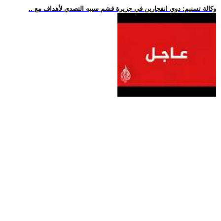
.. وكالة تسنيم: دوي انفجارين في جزيرة قشم سببه التصدي لأهداف مع