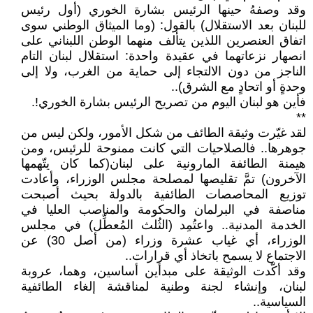
وقد وصفهُ حينها الرئيس بشارة الخوري (أول رئيس
للبنان بعد الاستقلال) بالقول: (وما الميثاق الوطني سوى
اتفاق العنصرين اللذين يتألف منهما الوطن اللبناني على
انصهار نزعاتهما في عقيدة واحدة: استقلال لبنان التام
الناجز من دون الالتجاء إلى حماية من الغرب، ولا إلى
وحدةٍ أو اتحادٍ مع الشرق)..
فأين هو لبنان اليوم من تصريح الرئيس بشارة الخوري!.
**
لقد غيّرت وثيقة الطائف من شكل الأمور، ولكن ليس من
جوهرها.. فالصلاحيات التي كانت ممنوحة للرئيس، ومن
هيمنة الطائفة المارونية على لبنان(كما كان يتّهمها
الآخرون) تمَّ تقليصها لمصلحة مجلس الوزراء، وأعادت
توزيع المحاصصات الطائفية بالدولة بحيث أصبحت
مناصفة في البرلمان والحكومة والمناصب العليا في
الخدمة المدنية.. واعتُمِد (الثُلث المُعطِّل) في مجلس
الوزراء، أي غياب عشرة وزراء (من أصل 30) عن
الاجتماع لا يسمح باتخاذ أي قرارات..
وقد أكّدت الوثيقة على مبدأين أساسين، وهما، عروبة
لبنان، وإنشاء لجنة وطنية لمناقشة إلغاء الطائفية
السياسية..