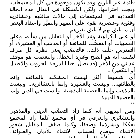
قائمة عبر التاريخ وقد تكون موجودة في كل المجتمعات،
ويجب احترامها، ولكن المُشكلة في انتقال هذه الحالة
التعددية في المجتمعات إلى حالات طائفية وعشائرية
وفئوية وعنصرية تقوم على التمييز والتميُّز واعتقاد البعض
أن ما يليق بهم لا يليق بغيرهم..
أو على الكراهية ونبذ الآخر أو التقليل من شأنه، وعلى
العصبيات أو التعصُّب للطائفة أو المذهب أو العشيرة، أو
التمترس خلف ذلك.. فالتعصُّب يعني نظرة كل طرف
لنفسه أنه هو الصح وغيره الخطأ.. والتعصب هو موقف
عدائي من الآخر (قد يصلُ أحيانا لدرجة الحروب والاقتتال
أو التكفير) ..
أي بتبسيط أكثر ليست المشكلة بالطائفة وإنما
بالطائفية.. وليست بالعشيرة وإنما بالعشائرية.. وليست
بالمذهب وإنما بالعصبية المذهبية، وليست في الدين وإنما
بالعصبية الدينية..
**
ومن البديهي أنه كلما زاد التعصُّب الديني والمذهبي
والعشائري والعرقي في أي مجتمع كلما زاد المجتمع
تفككا وتشرذما وضعفا، وكلما ضعُف بالمقابل شعور
الانتماء للوطن لِحساب الانتماء للأديان والطوائف