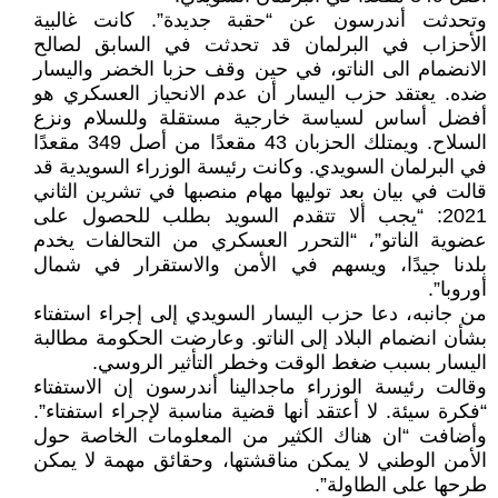
وتحدثت أندرسون عن “حقبة جديدة”. كانت غالبية
الأحزاب في البرلمان قد تحدثت في السابق لصالح
الانضمام الى الناتو، في حين وقف حزبا الخضر واليسار
ضده. يعتقد حزب اليسار أن عدم الانحياز العسكري هو
أفضل أساس لسياسة خارجية مستقلة وللسلام ونزع
السلاح. ويمتلك الحزبان 43 مقعدًا من أصل 349 مقعدًا
في البرلمان السويدي. وكانت رئيسة الوزراء السويدية قد
قالت في بيان بعد توليها مهام منصبها في تشرين الثاني
2021: “يجب ألا تتقدم السويد بطلب للحصول على
عضوية الناتو”، “التحرر العسكري من التحالفات يخدم
بلدنا جيدًا، ويسهم في الأمن والاستقرار في شمال
أوروبا”.
من جانبه، دعا حزب اليسار السويدي إلى إجراء استفتاء
بشأن انضمام البلاد إلى الناتو. وعارضت الحكومة مطالبة
اليسار بسبب ضغط الوقت وخطر التأثير الروسي.
وقالت رئيسة الوزراء ماجدالينا أندرسون إن الاستفتاء
“فكرة سيئة. لا أعتقد أنها قضية مناسبة لإجراء استفتاء”.
وأضافت “ان هناك الكثير من المعلومات الخاصة حول
الأمن الوطني لا يمكن مناقشتها، وحقائق مهمة لا يمكن
طرحها على الطاولة”.