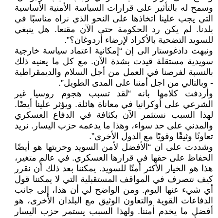
وسمح له بالتأثير على قرارات السياسة الأمنية الأساسية
التي يجب علينا اتخاذها على النحو الذي نراه مناسبًا في
بلدنا. لم يكن رد الحكومة حتى الآن مقنعا. هل ينبغي
للسويد التضحية بالأكراد لإرضاء أردوغان؟”.
ونبهت دادغوستار الى إن “إمكانية اعتماد سياسة خارجية
سويدية مستقلة قيدت بشدة الآن. مع كل ما يعنيه ذلك
بالنسبة لفرصنا في العمل من أجل السلام والديمقراطية
- وبالتالي من اجل أمننا على المدى الطويل”.
وأردفت كلامها بانه “لقد تسبب هجوم روسيا غير
الشرعي على أوكرانيا في معاناة هائلة. ويؤثر علينا أيضًا.
لهذا السبب نستثمر الآن بكثافة في الدفاع العسكري
والمدني على حد سواء، وهذا ما يدعمه حزب اليسار. نريد
تعاونًا وثيقًا وقويًا مع الدول الأخرى”.
وشددت على ان “الأفضل لأمن السويد وحريتها هو أيضًا
الحفاظ على حقها في قرارها العسكري. في عالم متغير،
هذا هو الخيار الأكثر أمنًا للسويد. يمكننا بعد ذلك أن نقرر
كيف نتصرف في المواقف المستقبلية التي لا يمكننا قول
أي شيء عنها اليوم. ومن الواضح لي أن هذا، إلى جانب
الدفاعات القوية والتعاون الوثيق مع البلدان الأخرى، هو
أفضل ما يخدم أمننا. ولهذا السبب يستمر حزب اليسار