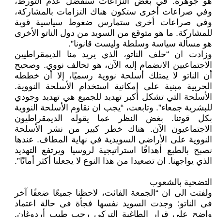
هو جوهره. في بعض النزاعات سنفضل عدم التورط،
وفي صراعات أخرى ستكون هناك التزامات بالمشاركة،
وفي صراعات أخرى ستمارس ضغوط سياسية قوية
للمشاركة. ما هو متوقع من السويد من دول الناتو الأخرى
هو مسألة سياسة وسلطة وليست قانونا”.
وزادت ان “حلف الناتو، الذي يريد منا الديمقراطيين
الاجتماعيين الانضمام إليه الآن، هو تحالف نووي. وصحيح
أن الناتو لا يمتلك أسلحة نووية رسميًا، إلا أن خططه
الحربية مبنية على إمكانية استخدام الأسلحة النووية.
الأسلحة التي تشكل أكبر تهديد للجميع هي تهديد وجودي
للبشرية جمعاء”. وتابعت، “يجب ان نقاوم الأسلحة النووية
بكل قوتنا. بغض النظر عما يقوله الديمقراطيون
الاجتماعيون الآن. هناك خطر كبير من نشر الأسلحة
النووية على الأراضي السويدية في نهاية المطاف. عندها
نصبح بالطبع أهدافًا استراتيجية لروسيا ويرتفع التهديد
الذي يواجهنا. ان تصعيدا من هذا النوع لا يجعلنا أكثر أمانًا”.
التضحية بالشعوب
ولفتت الى ان “الجمعة الفائت، لاحظنا جميعًا ضعفًا آخر
في الناتو: وجدت السويد نفسها فجأة في حالة اعتماد
واضح على قرار الطاغية التركي رجب طيب أردوغان.