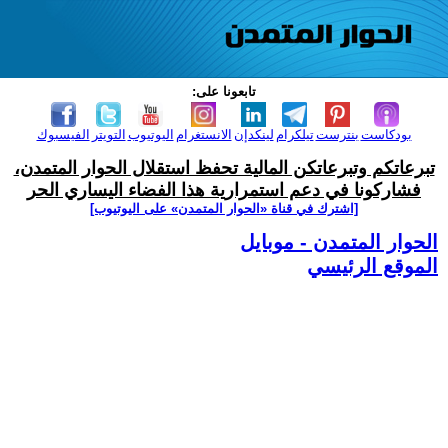
تابعونا على:
بودكاست
بنترست
تيلكرام
لينكدإن
الانستغرام
اليوتيوب
التويتر
الفيسبوك
تبرعاتكم وتبرعاتكن المالية تحفظ استقلال الحوار المتمدن،
فشاركونا في دعم استمرارية هذا الفضاء اليساري الحر
[اشترك في قناة ‫«الحوار المتمدن» على اليوتيوب]
الحوار المتمدن - موبايل
الموقع الرئيسي