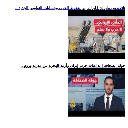
.. نافذة من طهران | إيران بين ضغوط الحرب وحسابات التفاوض الجديد
.. جولة الصحافة | تداعيات حرب إيران وأزمة الهجرة بين مدريد وروم