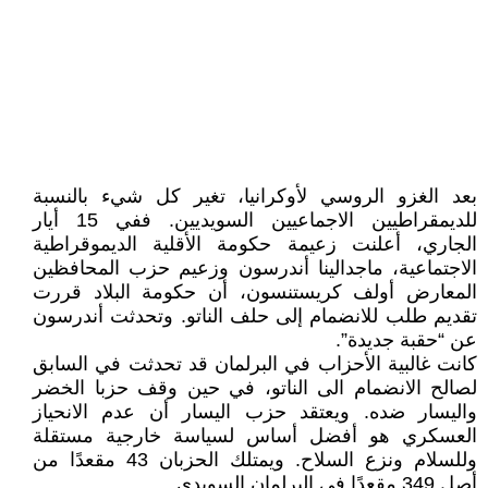
بعد الغزو الروسي لأوكرانيا، تغير كل شيء بالنسبة
للديمقراطيين الاجماعيين السويديين. ففي 15 أيار
الجاري، أعلنت زعيمة حكومة الأقلية الديموقراطية
الاجتماعية، ماجدالينا أندرسون وزعيم حزب المحافظين
المعارض أولف كريستنسون، أن حكومة البلاد قررت
تقديم طلب للانضمام إلى حلف الناتو. وتحدثت أندرسون
عن “حقبة جديدة”.
كانت غالبية الأحزاب في البرلمان قد تحدثت في السابق
لصالح الانضمام الى الناتو، في حين وقف حزبا الخضر
واليسار ضده. ويعتقد حزب اليسار أن عدم الانحياز
العسكري هو أفضل أساس لسياسة خارجية مستقلة
وللسلام ونزع السلاح. ويمتلك الحزبان 43 مقعدًا من
أصل 349 مقعدًا في البرلمان السويدي.