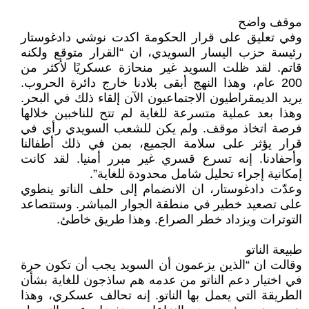
موقف واضح
وفي تعليق على قرار الحكومة اكدت نوشي دادغوستار
رئيسة حزب اليسار السويدي، ان “القرار متوقع ولكنه
قاتم. لقد ظلت السويد غير منحازة عسكريًا لأكثر من
200 عام، وهذا النهج أبقى بلادنا خارج دائرة الحروب.
يريد الديمقراطيون الاجتماعيون الآن إلقاء ذلك في البحر.
وهذا بعد عملية متسرعة للغاية لم تتح للناخبين خلالها
فرصة اتخاذ موقف. ولم يكن للشعب السويدي رأي في
قرار يؤثر على سلامة الجميع، بمن في ذلك أطفالنا
وأحفادنا. إنه تسرع قسري غير مبرر أمنيا. لقد كانت
إمكانية إجراء تحليل شامل محدودة للغاية”.
وعدّت دادغوستار، ان الانضمام إلى حلف الناتو ينطوي
على تصعيد خطير في منطقة الجوار المباشر. وستتصاعد
التوترات ويزداد خطر الصراع. وهذا طريق خاطئ.
طبيعة الناتو
وقالت ان “الذين يزعمون أن السويد يجب أن تكون حرة
في اختيار دعم الناتو من عدمه هم ساذجون للغاية بشأن
الطريقة التي يعمل بها الناتو. إنه تحالف عسكري، وهذا