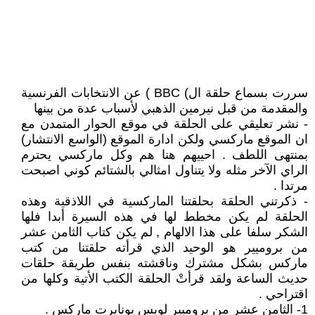
سررت بسماع حلقة ال) BBC ) عن الانتخابات الفرنسية
والمقدمة من قبل نيرمين الذهبي لأسباب عدة من بينها
- نشر تعليقي على الحلقة في موقع الحوار المتمدن مع
ان الموقع ماركسي ولكن ادارة الموقع (الواسع الانتشار)
بمنتهى اللطف . احييهم هنا هم وكل ماركسي يحترم
الراي الآخر مثله ولا يتناول امثالي بالشتائم كوني اصبحت
مرتدا .
- ذكرتني الحلقة بحلقتنا الماركسية في اللاذقية وهذه
الحلقة لم يكن مخطط لها في هذه السيرة أبدا فلها
الشكر سلفا على هذا الالهام , لم يكن كتاب الثامن عشر
من بروميير هو الوحيد الذي قرأته حلقتنا من كتب
ماركس بشكل مشترك وناقشته بنفس طريقة حلقات
حديث الساعة ولقد قرأتْ الحلقة الكتب الأتية وكلها من
اقتراحي .
1- الثامن عشر من بروميير لويس بونابرت ماركس .