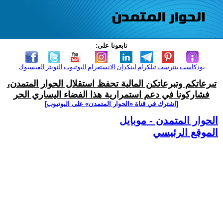
تابعونا على:
بودكاست
بنترست
تيلكرام
لينكدإن
الانستغرام
اليوتيوب
التويتر
الفيسبوك
تبرعاتكم وتبرعاتكن المالية تحفظ استقلال الحوار المتمدن،
فشاركونا في دعم استمرارية هذا الفضاء اليساري الحر
[اشترك في قناة ‫«الحوار المتمدن» على اليوتيوب]
الحوار المتمدن - موبايل
الموقع الرئيسي