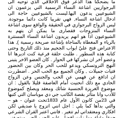
ما يضحكنا هذا الذعر فوق الاخلاقي الذي توحيه الى
البرجوازيين اشاعة النساء الرسمية التي يزعمون ان
الشيوعيين يدعون اليها.ليست بالشيوعيين حاجة الى
ادخال اشاعة النساء, فهي تقريبا كانت دائما موجودة.
ليس الزواج البرجوازي في الحقيقة والواقع سوى اشاعة
النساء المتزوجات فقصارى ما يمكن ان يتهم به
الشيوعيون اذاً هو انهم يريدون اشاعة النساء المستترة
بالرياء و المغطاة بالمناجاة بإشاعة صريحة رسمية ), هذا
الاعتراض فتح عليّ ابواب الجحيم منذ ذلك التاريخ وحتى
كتابة هذه السطور . طلبت حلقة فرعية كنت اديرها انا
وعضو آخر ان نشركها في الحوار . كان العضو الاخر يتبنى
النهج التروتسكي ويدعو للحب الحر وكان بين الحضور
فتيات جميلات , وكان الجميع مع الحب الحر . اضطررت
ان ادافع عن فهمي عن الحب والجنس وعن الزواج
الحادي مع ذلك انحنيت أمام العاصفة قليلا بالقول : ان
موضوع الغريزة الجنسية شائك ومعقد ويصلح كموضوع
للأدب وانا متأثر بقصة الكاتب جي دي موباسان التي كتبها
في 23من كانون الأول عام 1833تحت عنوان - هو –
والتي بدأها كما يلي : اجل انني اتزوج يا صديقي لكن
افكاري ومعتقداتي لم تتغير . فانني اعتبر القران الشرعي
حمقا وغباء وما زلت افضل عليه الحب الحر ,ستصفني