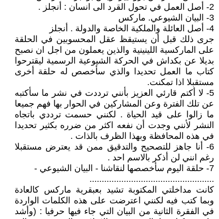
2- أصل العمل في تحول القرد الى انسان : أنجلز .
3- البيان الشيوعي. ماركس
4- أصل العائلة والملكية الخاصة والدولة . أنجلز
جرى ذلك قبل أن يستيقظ عقل المحسوبين في الحلقة
على الماركسية اللينينية والذين يعملون من اجل ان نصبح
بديلا عن بكداش في الحركة الشيوعية الرسمية ليقترحوا
كتاب ما العمل تحديدا والذي سأخصص له حلقة أخرى
مستقبلا اذا تمكنت.
5- لا أكتم قارئي العزيز بأنني ترددت في نشر ما سأكتبه
عن تلك الفترة وعن المشاركين في الحوار بها فهم جميعا
ما زالوا على قيد الحياة . لكنني حسمت ترددي باتجاه
النشر لأنني وجدت أن نفعه اكثر من ضرره بكثير تحديدا
في هذه المحافظة وبهذا الظرف بالذات .
6- أنا جاهز للتصحيح والتدقيق ممن قد يعترض مستقبلا
رغم انني لن أذكر بالاسم احد .
7- حلقة اليوم سأخصصها لنقاشنا - البيان الشيوعي -
...................................................
كانت مداخلتي المكتوبة تشيد بعبقرية ماركس كالعادة
وبما كتب فيه لكنني اعترضت على هذه الكلمات الواردة
في الفقرة الثانية من البيان التي جاء فيها حرفيا : (وأشد