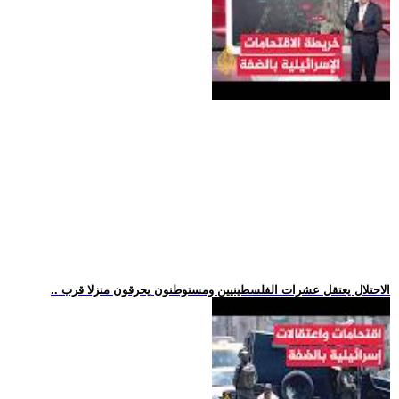
.. الاحتلال يعتقل عشرات الفلسطينيين ومستوطنون يحرقون منزلا قرب