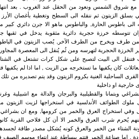
 مع شروق الشمس ونعود من الحقل عند الغروب . بعد انتها
ي بسلق الزيتون ثم ننقله الى السطح وتغطية بأغصان الأرز
له الى باطوس الحارة, والباطوس ماهو الا جرن دائري كبير
ان تتوسطه خرزة حجرية دائرية مثقوبة يدخل في ثقبها 
ن طرف ويخرج من الطرف الآخر, يُصب الزيتون في الباط
ير الخرزة الحجرية لتهرسه ومن ثُم يُنقل الى المعصرة المجاور
ات فتنقل الى البيت لتصبح على شكل كرات تشتعل في الشتاء 
عائلات كان يكفيها ما تستخرجه من الزيت , اما اذا لم يكفيها 
لقرى الساحلية الغنية بكروم الزيتون وقد يتم تصديره من تلك 
 خارجية او داخلية
بشراغي وبتمانا والقطيلبية والبرجان والدالة مع اشبيلية وغرن
ملوك الطوائف الأندلسية في استخراجها لزيت الزيتون من 
بل وفي استخراج العرق والخمر من كرومها, ومع ان بشراغي 
هم يُحرم شرب العرق والخمر الا أن كل فلاحي القرية كانو
نة الشتاء من الخمر والعرق كونه يُشكل مصدر طاقة لجسدهم
اردة , اما صناعة الخمر فتتم ببساطة عند انتهاء موسم الصيف 