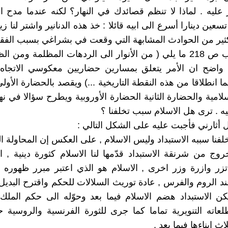
عليه . لماذا لا تنظم قصائدك في النهار؟ لكنه عندما مدح اح
ين دينارا أسرع الى ابيه قائلا : خذ هذه الدنانير واشتر لنا زيت
كثير من الحوادث المشابهة التي وقعت في بشراغي بسبب الفقر
يقول الكتاب ص 218 ما يلي ( من الأنوار الى الردهات المظلمة ومن
 , واضح ان الأمر يتعلق بمسارين حضاريين معكوسي الاتجاه
ا انطلاقا من هذه النقطة التاريخية ...) ويقصد بالحضارة الأول
سلامية والحضارة الثانية الحضارة الأوروبية ويطرح سؤالا في نه
يه . ترى هل الاسلام سبب تخلفنا ؟
 أثارني فأجبت عليه على الشكل التالي :
لفنا سببه الاستبداد وليس الاسلام , على العكس إن المحاولة ا
وج من شرنقة الاستبداد قدّمها لنا الاسلام كثورة دينية , ا
 تزر وازرة وزر اخرى , الاسلام هو الذي اعتبر مبرر ظهوره ت
ند الروم والفرس , عادة توريث السلالات للحكم واقترح البدي
كن الاستبداد هضم الاسلام فيما بعد وحوّله الى حكم المل
اته التنويرية تماما كما جرى للثورة الفرنسية والروسية 
اث ابناءها فيما بعد ,