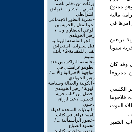
ورقات من دفاتر ناظم
وهو ممنوع
العربي - لبشير ... / رياض
الشرايطي
مة مالية
-
نظرية التطور الاجتماعي
 امرها في
نحو الفعل والحرية بين
الوعي الحضاري و ... /
زهير الخويلدي
ية بريعين
-
-فجر الفلسفة اليونانية
قبل سقراط- استعراض
رية سنويا
نقدي للمقدمة-2 / نايف
سلوم
-
فلسفة البراكسيس عند
ل وقد كان
أنطونيو غرامشي في
ن ممزوجا
مواجهة الاختزالية والا ... /
زهير الخويلدي
-
الكونية والعدالة وسياسة
الهوية / زهير الخويلدي
ر الكلسي
-
فصل من كتاب حرية
ه فلاحوها
التعبير... / عبدالرزاق
دحنون
اء البيوت
-
الولايات المتحدة كدولة
.
نامية: قراءة في كتاب
-عصور الرأسمالية ... /
ب التثمير
محمود الصباغ
-
تقديم وتلخيص كتاب: