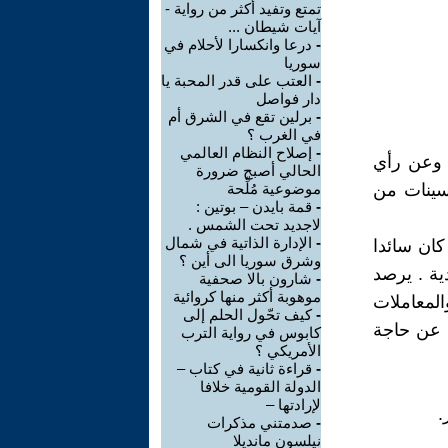
تمتع وتفيد أكثر من رواية -
آيات شيطان ...
-
درعا وانكسارا لأحلام في
سوريا
-
العتب على قدر المحبة يا
دار فواصل
-
برلين تقع في الشرق أم
في الغرب ؟
-
إصلاح النظام العالمي
 وعن رأي
الحالي أصبح ضرورة
مسينات من
موضوعية مُلِّحة
-
قمة بايدن – بوتين :
لاجديد تحت الشمس .
-
الإدارة الذاتية في شمال
كان سائدا
وشرق سوريا الى أين ؟
باد المسلمين لها سنة 316 هجرية 928 ميلادية . يرصد
-
شارون بالا صحفية
موهوبة أكثر منها كروائية
المعاملات
-
كيف تحّول الحلم إلى
ض عن حاجة
كابوس في رواية الترب
الأمريكي ؟
-
قراءة ثانية في كتاب –
الدولة القومية خلافا
لإرادتها –
.
-
صدمتني مذكرات
نيلسون مانديلا