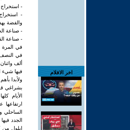
- استخراج 
- استخراج
والفضة بهذ
- صناعة الح
- صناعة ال
في المرة ال
ألف واثنان 
فيها شيء ا
اخر الافلام
ولأبدا بأه
الأيام كل
ارتفاعها 
الساحلي وا
الجدد فيها
ايلول من ك