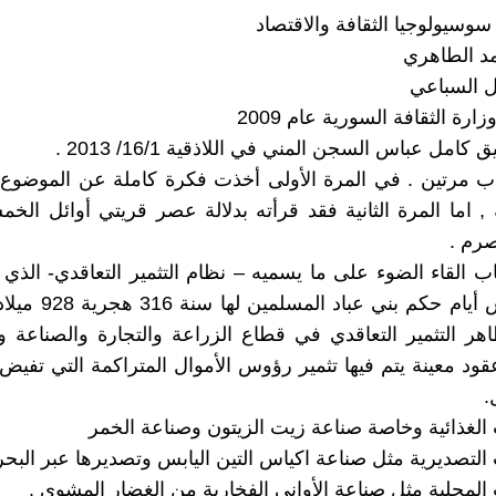
وسيولوجيا الثقافة والاقتصاد
مد الطاهري
ل السباعي
رة الثقافة السورية عام 2009
 كامل عباس السجن المني في اللاذقية 16/1/ 2013 .
اب مرتين . في المرة الأولى أخذت فكرة كاملة عن الموضوع
 , اما المرة الثانية فقد قرأته بدلالة عصر قريتي أوائل الخ
صرم .
اب القاء الضوء على ما يسميه – نظام التثمير التعاقدي- الذي 
في الأندلس أيام حكم بني ع
هر التثمير التعاقدي في قطاع الزراعة والتجارة والصناعة و
ود معينة يتم فيها تثمير رؤوس الأموال المتراكمة التي تفي
.
 الغذائية وخاصة صناعة زيت الزيتون وصناعة الخمر
 التصديرية مثل صناعة اكياس التين اليابس وتصديرها عبر البحر
 المحلية مثل صناعة الأواني الفخارية من الغضار المشوي .