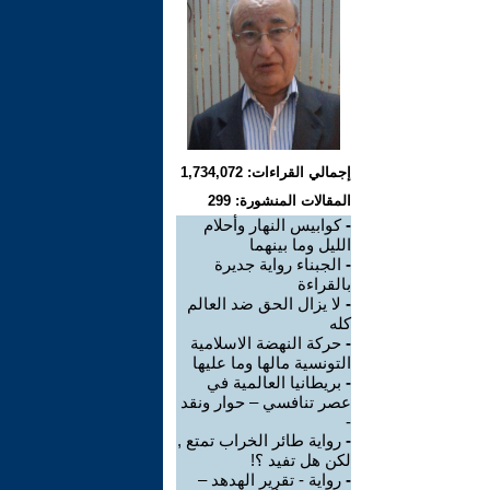
إجمالي القراءات: 1,734,072
المقالات المنشورة: 299
-
كوابيس النهار وأحلام
الليل وما بينهما
-
الجبناء رواية جديرة
بالقراءة
-
لا يزال الحق ضد العالم
كله
-
حركة النهضة الاسلامية
التونسية مالها وما عليها
-
بريطانيا العالمية في
عصر تنافسي – حوار ونقد
-
-
رواية طائر الخراب تمتع ,
لكن هل تفيد ؟!
-
رواية - تقرير الهدهد –