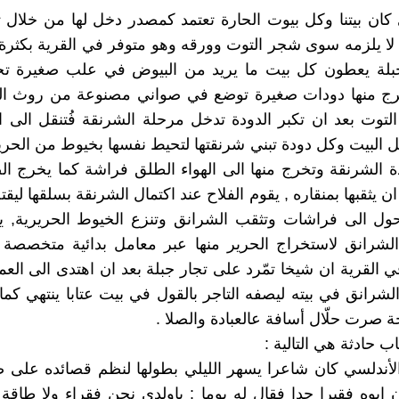
ن بيتنا وكل بيوت الحارة تعتمد كمصدر دخل لها من خلال ت
 لا يلزمه سوى شجر التوت وورقه وهو متوفر في القرية بكثرة,
بلة يعطون كل بيت ما يريد من البيوض في علب صغيرة 
ج منها دودات صغيرة توضع في صواني مصنوعة من روث الب
توت بعد ان تكبر الدودة تدخل مرحلة الشرنقة فُتنقل الى 
البيت وكل دودة تبني شرنقتها لتحيط نفسها بخيوط من الحرير 
دة الشرنقة وتخرج منها الى الهواء الطلق فراشة كما يخرج
ان يثقبها بمنقاره , يقوم الفلاح عند اكتمال الشرنقة بسلقها ليق
ول الى فراشات وتثقب الشرانق وتنزع الخيوط الحريرية, يأ
الشرانق لاستخراج الحرير منها عبر معامل بدائية متخصصة 
 القرية ان شيخا تمّرد على تجار جبلة بعد ان اهتدى الى العم
الشرانق في بيته ليصفه التاجر بالقول في بيت عتابا ينتهي كما
ة صرت حلّال أسافة عالعبادة والصلا .
اب حادثة هي التالية :
لأندلسي كان شاعرا يسهر الليلي بطولها لنظم قصائده على 
 ابوه فقيرا جدا فقال له يوما : ياولدي نحن فقراء ولا طاقة ل