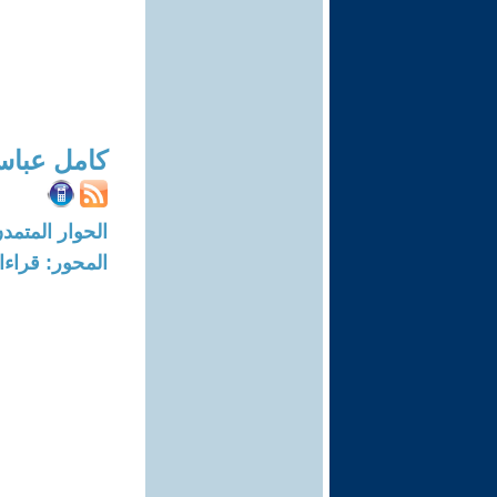
كامل عبا
الحوار المتمدن-العدد: 7138 - 22
المحور: قراء