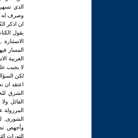
الذي تسهر 
وصرف له تسع
ان اذكر ال
الاستنارة
المسار فيهم
العربية الا
لا يجيب عل
لكن السؤال
اعتقد ان تخ
الشرق للخر
القائل ولا
المرزولة ع
الشورى, ل
وأجهض تطلع
الثورات الثل