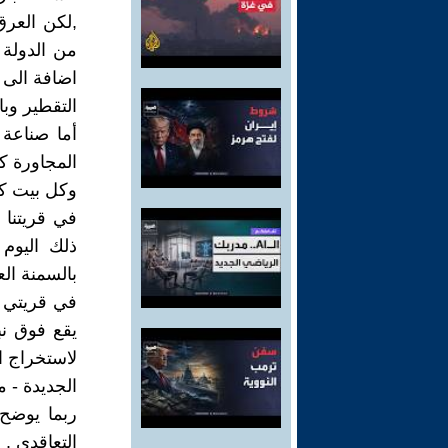
,لكن العرق
من الدولة
اضافة الى 
التقطير وبا
أما صناعة 
المجاورة ك
وكل بيت كا
في قريتنا 
ذلك اليوم
بالسمنة ال
في قريتي 
يقع فوق نب
لاستخراج ا
الجديدة - 
ربما يوضح 
التعاقدي .