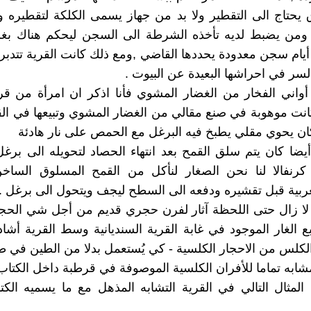
 يحتاج الى التقطير ولا بد من جهاز يسمى الكلكة لتقطيره 
 ومن يضبط لديه تأخذه الشرطة الى السجن ليحكم هناك بغرا
أيام سجن معدودة يحددها القاضي ,ومع ذلك كانت القرية تتدبر
لسر في احراشها البعيدة عن البيوت .
أواني الفخار من الغضار المشوي فأنا اذكر ان امرأة من قر
انت موهوبة في صنع مقالي من الغضار المشوي وتبيعها في الق
ن يحوي مقلي يطبخ فيه البرغل مع الحمص على نار هادئة
أيضا كان يتم سلق القمح بعد انتهاء الحصاد لتحويله الى برغ
 كرنفالا لنا نحن الصغار لنأكل من القمح المسلوق الساخ
عربية قبل تقشيره ودفعه الى السطح ليجف ويتحول الى برغل .
لا زال حتى اللحظة آثار لفرن حجري قديم من أجل شي الحج
ع الغار الموجود في غابة القرية السنديانية وسط القرية أشاد
لكلس من الاحجار الكلسية - كي يُستعمل بدلا من الطين في طل
مشابه تماما للأفران الكلسية الموصوفة في قرطبة داخل الكتاب 
المثال التالي في القرية التشابه المذهل مع ما يسميه الكتا