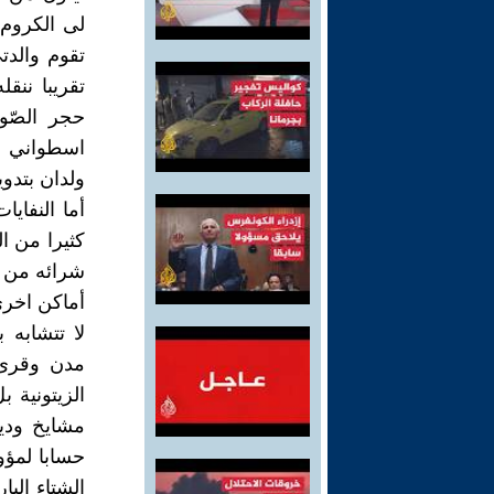
لى الكروم
تقوم والدت
تقريبا ننق
حجر الصّو
اسطواني م
ولدان بتدو
أما النفاي
كثيرا من ال
شرائه من ا
أماكن اخرى
لا تتشابه 
مدن وقرى 
الزيتونية 
مشايخ ودين
حسابا لمؤو
الشتاء الب