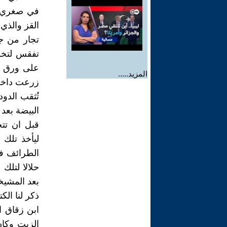
في صغري كا
القز والذي
تجار من ج
تفقس لتخر
على ورق ال
المزيد.....
زرعت داخل 
تُثقب الدو
البيضة بعد 
قبل ان تتح
ليأخذ تلك 
الطرائف في
حلالا لتلك 
بعد المشيخ
ذكر لنا الكت
ابن زقاق ا
الزيت وكان