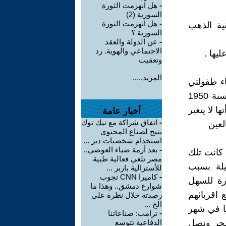
-
هل انهزمت الثورة
السورية (2)
-
هل انهزمت الثورة
ية الذهب
السورية ؟
-
عن الدولة والعقد
الاجتماعي والهوية. رد
يها .
وتعقيب
المزيد.....
اء طفولتي
في النصف الثاني من القرن العشرين . بين الزمنين من سنة 928 الى سنة 1950
ا لا يتغير
أخبار عامة
-
اتفاق شراكة مع تيك توك
لعين
يتيح لصناع المحتوى
استخدام شخصيات ديز ...
-
بعد أزمة ضياء العوضي..
ل الساحلي في جبلة بحدود 13كم وقد كانت تلك
مصر تلغي فعالية طبية
يلة بسبب
للأسترالية باربر ...
-
كاميرا CNN تجوب
رة للسهل
شوارع دمشق.. وهذا ما
 اقربائهم
رصدته خلال نظرة على
الح ...
نا في شهر
-
ترامب: صناعاتنا
لفجر ونصل
الدفاعية تتوسع