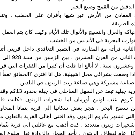
الدقيق من القمح وصنع الخبز
 المعادن من الأرض عبر شيها بأفران على الحطب . وتنق
ه الطريقة.
ياكة والغزل والنسيج والأنوال تلك الأيام وكيف كان يتم العمل عل
قوارب البحرية في الأندلس من الخشب .
ثانية قرأته مع المقارنة في التثمير التعاقدي داخل قريتي أثن
وعشرون سنة . لا أبالغ اذا قلت أن كثيرا من الفقرات التي قرأته
ذا وضعت بشراغي محل اشيبلية. هل انا افتري ؟الحقائق تفقأ ا
م صناعة مشتركة وهي صناعة زيت الزيتون في البلدين .
بشراغي قرية جبلية تبعد عن السه
ها كروم عنب اوتين أورمان اما شجرات الزيتون فكانت قل
عن سطح البحر . هجر بعض سكانها الى قرية بتمانا المجاو
لتي تشتهر بكروم الزيتون وقد اقتنى أهالي القرية بالتعاون مع
 شجيرات زيتون متعددة . كنت أذهب مع عائلتي الى قرية بتّما
ل عام لقطاف الزيتون . نأخذ الحمار والزوادة قبل طلوع ا