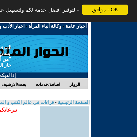
موافق - OK
لتوفير افضل خدمة لكم ولتسهيل عملي
أخبار عامة
-
وكالة أنباء المرأة
-
اخبار الأدب و
الموقع
يسارية
"من أج
حاز ال
إذا لديك
الزوار
اضافة/خدمات
بحث/الارشيف
الصفحة الرئيسية
-
قراءات في عالم الكتب و ال
تبرعاتكم