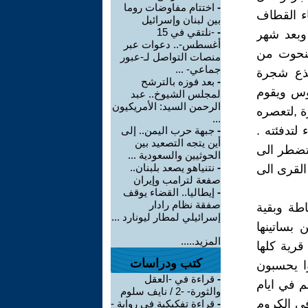
-
اختتام مفاوضات روما
ء القطاف
بين لبنان وإسرائيل
-
-نلتقي في 15
 وبعد شهر
أغسطس-.. دعوات عبر
 منحوت من
منصات التواصل لـ-عبور
جماعي- ...
جذع شجرة
-
بعد فوزه بالترشح
وس ويقوم
لمجلس الشيوخ.. عبد
الرحمن السيد: الأمريكيون
ة ,لتعصره
...
لتدفئته .
-
جبهة حرب اليمن.. إلى
أين يتجه التصعيد بين
فتضطر الى
الحوثيين والسعودية ...
-
نتنياهو يصعد بلبنان..
القرى الى
صفعة لترامب وإيران
-
إيطاليا.. القضاء يوقف
صفقة نظام رادار
اطة وبقية
إسرائيلي لمطار ليونارد ...
بساتينها
المزيد.....
قرية كلها
كتب ودراسات
ا يحسبون
-
قراءة في -العقل
 في ايام
والثورة- -2 / نايف سلوم
في الكروم
-
قراءة تفكيكية في رواية -