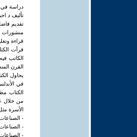
دراسة في س
تأليف د اح
تقديم فاض
منشورات وزا
قراءة وتعليق
قرأت الكت
الكاتب فيه
القرن المن
يحاول الكت
الكتاب مظا
من خلال عق
الأسرة مثل
- الصناعات
- الصناعات
- الصناعات