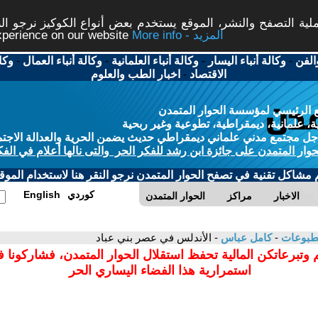
ة التصفح والنشر، الموقع يستخدم بعض أنواع الكوكيز نرجو النق
More info - المزيد
experience on our website
الفن
-
وكالة أنباء اليسار
-
وكالة أنباء العلمانية
-
وكالة أنباء العمال
-
وكا
الاقتصاد
-
اخبار الطب والعلوم
 الرئيسي لمؤسسة الحوار المتمدن
، علمانية، ديمقراطية، تطوعية وغير ربحية
ل مجتمع مدني علماني ديمقراطي حديث يضمن الحرية والعدالة الاجتم
حوار المتمدن على جائزة ابن رشد للفكر الحر والتى نالها أعلام في الفك
م مشاكل تقنية في تصفح الحوار المتمدن نرجو النقر هنا لاستخدام الموقع
كوردي
English
الاخبار
مراكز
الحوار المتمدن
مطبوعات
-
كامل عباس
- الأندلس في عصر بني عباد
 وتبرعاتكن المالية تحفظ استقلال الحوار المتمدن، فشاركونا 
استمرارية هذا الفضاء اليساري الحر