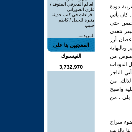
العالم المعرفي المتوقد /
ربية دودة
غازي الصوراني
 كان يأتي
-
قراءات في كتب حديثة
مثيرة للجدل / كاظم
تحضن حتى
حبيب
قر تتغذى
المزيد.....
اغصان أرز
المعجبين بنا على
وبالنهاية
 الصوص من
الفيسبوك
تل الدودات
3,732,970
تي التاجر
لذلك. من
لية واصبح
 يلي . من
ضوء سراج
نا بالزيت