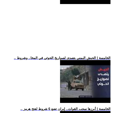
.. الخامسة | الجيش اليمني يتصدى لصواريخ الحوثي في المخا.. وشروط
.. الخامسة | أبرزها سحب القوات.. إيران تضع 6 شروط لفتح هرمز