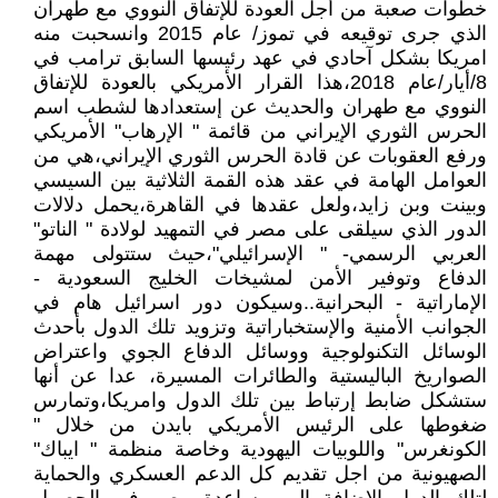
خطوات صعبة من أجل العودة للإتفاق النووي مع طهران
الذي جرى توقيعه في تموز/ عام 2015 وانسحبت منه
امريكا بشكل آحادي في عهد رئيسها السابق ترامب في
8/أيار/عام 2018،هذا القرار الأمريكي بالعودة للإتفاق
النووي مع طهران والحديث عن إستعدادها لشطب اسم
الحرس الثوري الإيراني من قائمة " الإرهاب" الأمريكي
ورفع العقوبات عن قادة الحرس الثوري الإيراني،هي من
العوامل الهامة في عقد هذه القمة الثلاثية بين السيسي
وبينت وبن زايد،ولعل عقدها في القاهرة،يحمل دلالات
الدور الذي سيلقى على مصر في التمهيد لولادة " الناتو"
العربي الرسمي- " الإسرائيلي"،حيث ستتولى مهمة
الدفاع وتوفير الأمن لمشيخات الخليج السعودية -
الإماراتية - البحرانية..وسيكون دور اسرائيل هام في
الجوانب الأمنية والإستخباراتية وتزويد تلك الدول بأحدث
الوسائل التكنولوجية ووسائل الدفاع الجوي واعتراض
الصواريخ الباليستية والطائرات المسيرة، عدا عن أنها
ستشكل ضابط إرتباط بين تلك الدول وامريكا،وتمارس
ضغوطها على الرئيس الأمريكي بايدن من خلال "
الكونغرس" واللوبيات اليهودية وخاصة منظمة " ايباك"
الصهيونية من اجل تقديم كل الدعم العسكري والحماية