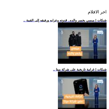
اخر الافلام
.. شبكات | ميسي يخسر والده.. قدوته وعرابه ورفيقه إلى القمة
.. شبكات | غرامة تاريخية على شركة ميتا