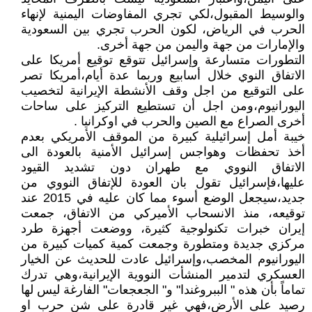
والوسيط المقبول،لكي تجري المفاوضات اليمنية لإنهاء
الحرب في الرياض، لكون الحرب تجري بين السعودية
والإمارات من جهة واليمن من جهة أخرى.
التطورات متسارعة وإسرائيل تتوقع توقيع أمريكا على
الاتفاق النوي خلال أسابيع وربما عدة أيام،أمريكا تصر
على التوقيع من اجل وقف الأنشطة الإيرانية لتخصيب
اليورانيوم،ومن اجل أن تستطيع التركيز على ساحات
أخرى الصراع مع الصين والحرب في اوكرانيا .
خيبة أمل إسرائيلية كبيرة من الموقف الأمريكي بعدم
أخذ تحفظات وهواجس إسرائيل الأمنية بالعودة الى
الاتفاق النووي مع طهران دون تشديد القيود
عليها،فإسرائيل تقول بان العودة للإتفاق النووي من
جديد،سيجعل الوضع أسوء مما كان عليه في 2015 عند
توقيعه، منذ الانسحاب الأميركي من الاتفاق، جمعت
إيران خبرات تكنولوجية كثيرة، ووضعت أجهزة طرد
مركزي جديدة ومتطورة وجمعت كمية كميات كبيرة من
اليورانيوم المخصب،وإسرائيل عادت للحديث عن الخيار
العسكري لتدمير المنشأت النووية الإيرانية،وهي تدرك
تماماً بأن هذه " الببروغندا" و" الجعجعات" الفارغة ليس لها
رصيد على الأرض،فهي غير قادرة على شن حرب او