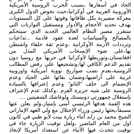
الحاد في أسعارها ،بسبب الحرب الروسية الأمريكية
الأوروبية الغربية في أوكرانيا،حيث تخوض الدول الكبرى
معركة مصيرية بكل طاقاتها وقوتها على كل المستويات
بهدف تحديد الأحجام والأدوار ومستقبل التوازنات التي
ستقرر مصير النظام العالمي الجديد الذي سيتحكم
بالمصالح والسياسات لعدة عقود قادمة ...تداعيات
وترددات الأزمة الأوكرانية ،وعدم ثقة حلفاء واشنطن
بها،على ضوء الإنسحاب الأمريكي المذل من
افغانستان،وتوريطها لأوكرانيا في حربها مع روسيا دون
تقديم الدعم الكافي لها،وتشجيعها على رفض المطالب
الروسية،بعدم نصب صواريخ نووية أمريكية واوروبية
غربية على أراضيها،وضمان بقائها على الحياد وعدم
الإنضمام الى حلف "الناتو" وعدم إعترافها بالسيادة
الروسية على شبه جزيرة القرم ،وكذلك عدم الإعتراف
بإستقلال جمهورتي دونيستك ولوغاشك الشعبيتين ....
هذه القمة هدفها الرئيسي أمني بإمتياز،ولم يعلن عنها
مسبقاً،بحثها رئيس وزراء الإحتلال مع ولي العهد الإماراتي
الشيخ محمد بن زايد أثناء زيارة بينت لأبو ظبي في كانون
اول من العام الماضي ،ولعل توقيت الزيارة جاء في
توقيت تتحدث فيها الأنباء عن استعداد أمريكا لإتخاذ