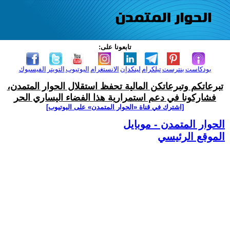
تابعونا على:
بودكاست
بنترست
تيلكرام
لينكدإن
الانستغرام
اليوتيوب
التويتر
الفيسبوك
تبرعاتكم وتبرعاتكن المالية تحفظ استقلال الحوار المتمدن،
فشاركونا في دعم استمرارية هذا الفضاء اليساري الحر
[اشترك في قناة ‫«الحوار المتمدن» على اليوتيوب]
الحوار المتمدن - موبايل
الموقع الرئيسي