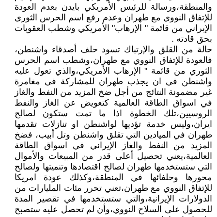
والمنطقة،ورسالة للرئيس الأمريكي بايدن بعدم العودة
للإتفاق النووي مع طهران وعدم رفع اسم الحرس الثوري
الإيراني من قائمة " الإرهاب" الأمريكي وشطب العقوبات
بحق قادته .
حالة من القلق والإرتباك تسود حلف أصدقاء واشنطن،
فالعودة للإتفاق النووي مع طهران،وشطب اسم الحرس
الثوري من قائمة " الإرهاب الأمريكي،والذي تعول عليه
واشنطن في ان يجذب طهران للمشاركة في مغامرة
غير مضمونة النتائج من أجل ضخ المزيد من النفط والغاز
في اسواق الطاقة العالمية كتعويض عن الغاز والنفط
الروسيين،تلك الخطوة اذا ما تمت ستكون لصالح
ايران،وليس خدمة تؤديها لواشنطن او تنازلات تقدمها
طهران في الميادين التي تقلق واشنطن وتل أبيب، فضخ
المزيد من النفط والغاز الإيراني في اسواق الطاقة
العالمية،يعني تحصيل أعلى قدر من المبيعات والأموال
التي ستستخدمها طهران لصالح اقتصادها وتنميتها ولصالح
محورها وحلفائها في المنطقة،وكذلك عودة امريكا
للإتفاق النووي مع طهران،تعني تحرر مئات المليارات من
الدولارات الإيرانية،والتي ستستخدمها في تقصير المدة
للحصول على السلاح النووي،وأن لم تحصل عليه ستصبح