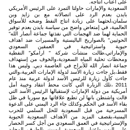
على اعتاب انتاجه.
السعودية والإمارات حاولتا التمرد على الرئيس الأمريكي
بايدن بعدم الرد على اتصالاته مع بن زايد وبن
سلمان،لحثهما على زيادة انتاج النفط وضخه للأسواق
العالمية، في إمتعاض واضح من سياسة بايدن بعدم توفير
الحماية لهما ضد الهجمات التي نفذتها جماعة أنصار الله"
الحوثيين" بالصواريخ الباليستية والمسيرات ضد اهداف
حيوية واستراتيجية في العمقين السعودي
والإماراتي،طالت منشأت شركة " ارامكو" النفطية
ومحطات تحلية المياه السعودية،والخوف من إستهداف
جماعة انصار الله للأبراج في العاصمة دبي. وليس هذا
فقط،بل جاءت زيارة الأسد لدولة الإمارات العربية،والتي
جاءت كأول زيارة للرئيس الأسد لدولة عربية منذ عام
2011 ،تلك الزيارة التي كانت محط انتقاد وخيبة أمل
أمريكية من دولة الإمارات لإستقبالها الرئيس الأسد التي
قالت واشنطن بانها لن تطبع علاقاتها مع سوريا في ظل
بقاء الأسد في الحكم.وكذلك جاء الرد اليمني على الدعوة
المسرحية من قبل السعودية للحل السلمي للحرب
اليمنية،بقصف المزيد من الأهداف السعودية الحيوية
والإستراتيجية في العمق السعودي من أجل كسر الحصار
على اليمن،واعتبار السعودية ليست بالطرف المحايد