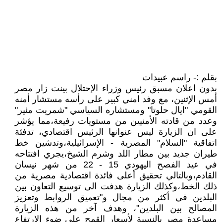
بقلم :- راسم عبيدات
بدون اعلان مسبق رئيس وزراء الإحتلال بينت زار مصر
أمس الإثنين، مع وفد امني كبير على رأسه مستشار أمنه
القومي "ايال حلوتا" ومستشاره السياسي "شمريت مئير"
وعدد من قادته الأمنيين من مستويات رفيعة،مما يؤشر
على ان الزيارة ليس عنوانها الرئيس اقتصادي، تدفئة
اتفاقية "السلام" المصرية - الإسرائيلية،وتدشين خط
طيران جديد بين مطار اللد وشرم الشيخ،يجري افتتاحه
في عيد الفصح اليهودي 15 - 22 من شهر نيسان
القادم،وبالتالي تحقيق أعلى فائدة اقتصادية مصرية من
ذلك الخط،وكذلك الزيارة هدفت الى توسيع التعاون بين
البلدين في أكثر من مجال و"تعميق الروابط وتعزيز
المصالح بين البلدين"، وهدف آخر من هذه الزيارة
مساعدة مصر بالنسبة لأسعار القمح على ضوء الإرتفاع