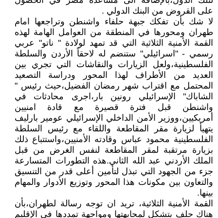
لتلك الدول،بالإضافة الى مساعدة مصر في الحصول
على القروض من البنك الدولي .
لا شك بأن تفكك جبهة حلفاء واشنطن وتراجعها امام
طهران ومحورها في المنطقة من العوامل الهامة لهذه
القمة الأمنية الثلاثية التي قد تمهد لولادة " ناتو" عربي
رسمي - "اسرائيلي" ستنضم له لاحقاً الأردن والسلطة
الفلسطينية،ولعل الزيارات والنقاشات التي تجري بين
العديد من الأطراف لهذا المحور ودراسة التصعيد
المحتمل مع اقتراب شهر رمضان الفضيل،حيث رئيس "
الشاباك" الإسرائيلي رونين بار،اجرى محادثات في
واشنطن قبل فترة قصيرة مع قادة امنيين
أمريكيين،ووزير الأمن الداخلي الإسرائيلي عومير بارليف
يتهيأ لزيارة مقر المقاطعة واللقاء مع رئيس السلطة
الفلسطينية محمود عباس وقادته الأمنيين،واستتباع ذلك
بزيارة مرتقبة لمقر المقاطعة لنفس الغرض من قبل
الملك الأردني عبد الله الثاني.هذه التطورات المتسارعة
جزء من الجهود التي تبذل لتأمين أعلى قدر من التنسيق
والتعاون بين مكونات هذا المحور وتوزيع الأدوار والمهام
بينها.
القمة الأمنية الثلاثية، تريد ان توجه رسالة لطهران،بأن
هناك حلف يتشكل لمجابهتها ومواجهة تمددها في الإقليم