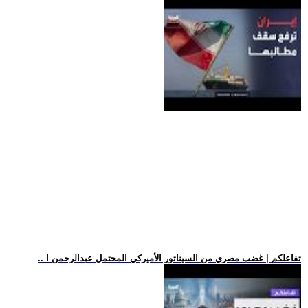
.. تفاعلكم | غضب مصري من السيناتور الأميركي المحتمل عبدالرحمن ا