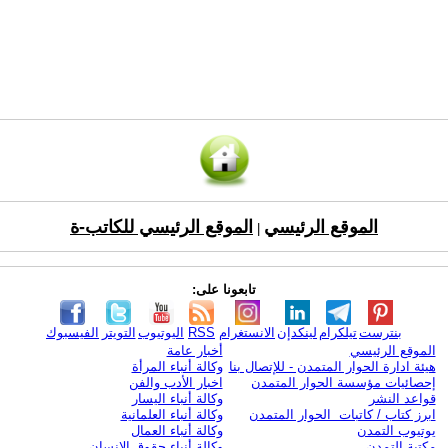
الموقع الرئيسي
الموقع الرئيسي للكاتب-ة
|
تابعونا على:
بنترست
تيلكرام
لينكدإن
الانستغرام
RSS
اليوتيوب
التويتر
الفيسبوك
الموقع الرئيسي
أخبار عامة
هيئة ادارة الحوار المتمدن - للإتصال بنا
وكالة أنباء المرأة
إحصائيات مؤسسة الحوار المتمدن
اخبار الأدب والفن
قواعد النشر
وكالة أنباء اليسار
ابرز كتاب / كاتبات الحوار المتمدن
وكالة أنباء العلمانية
يوتيوب التمدن
وكالة أنباء العمال
مكتبة التمدن
وكالة أنباء حقوق الإنسان