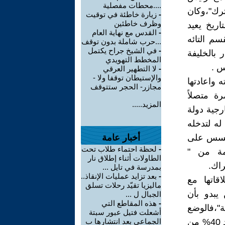
....محطات مفصلية
ترك"،وكان
-
زيارة خاطئة في توقيت
وظرف خاطئين
اريخ يعيد
-
القدس مع نهاية العام
م التائه
...حرب شاملة بدون توقف
-
في الشيخ جراح يكتمل
 بالخليفة
المخطط التهويدي
س .
-
لا التطهير العرقي
والإستيطان توقفا ولا -
 واعادتها
مجازر- الحجر ستتوقف
ة متصلاً
المزيد.....
رجية دولة
له لتدخله
لتجسس على
أخبار عامة
-
لحظة احتماء طلاب تحت
مة من "
الطاولات أثناء إطلاق نار
راك.
بمدرسة في تايل ...
-
بعد تزايد عمليات الإنقاذ..
قاتها مع
ماليزيا تقيّد رحلات تسلق
يبدو بأن
الجبال ل ...
-
هذه المقاطع التي
"،فالوضع
أشعلت فتيل عبور سبتة
الإقتصادي في تركيا بات على درجة عالية من الصعوبة،الليرة التركية تفقد 40% من
الجماعي بعد انتشارها ب