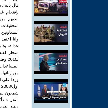
قال بأنه دم
بإقتحام غ
ايديهم من
التحقيقات 
المتعاونين
وانا اعتقد
عدالته وتن
منحاز لفل
/010
المساعدات 
من ربانها.
شمعون بيرس
القتل جيدا
وعند عودة