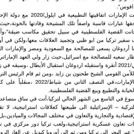
دافوس".
عندما وقعت الإمارات اتفاقيتها التطبيعية في ا
قها عبارات قاسية واصفاً تلك المشيخة وقادتها بالخونة،حيث
خانت القضية الفلسطينية في سبيل تحقيق مكاسب ضيقة"،وأ
فير تركيا من ابو ظبي وتجميد العلاقات معها،ولكن في أ
وجدنا أردوغان يسعى للمصالحة مع السعودية ومصر والإمارات ال
ار سعيه للمصالحة مع اسرائيل،حيث زار ولي العهد الإمارا
تشرين ثاني/2021 أنقرة واستقبله اردوغان استقبال الأبطال ،وسبقه في
أمن القومي الشيخ طحنون بن زايد ،ومن ثم قام الرئيس التر
الى دولة الإمارات،في النصف الثاني من شباط/22
لخيانة والتطبيع وبيع القضية الفلسطينية.
سوغ في التاسع من الشهر الحالي لتركيا،أتت في ساق متصاعد
لتركية – الإسرائيلية الى طبيعتها كعلاقات استراتيجية، لا 
إقتصادية والتجارية والتعاون في مختلف المجالات والميادين،ب
ات تعاون عسكرية استراتيجية،ولعب تركيا دور مركزي في نق
" عبر البحر الى تركيا ومن ثم الى أوروبا كبديل عن الغاز ال