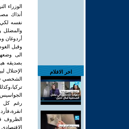
الوزراء ال
أنذاك مصر 
نفسه لكي 
والمضلل وا
أردوغان وم
وقبل الغوص
الى وضعها
بصديقه هير
الإحتلال ل
اخر الافلام
الشخصي في 
تركيا،وك
الجواسيس" ا
رغم كل ذل
انقرة،فأر
الظروف قد