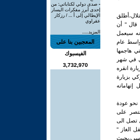
-
صدى دولي لكتاباتي: من
إحدى أبرز مفكرات اليسار
يلول/2020 مع دولة الإحتلال،أطلق
الإيطالي إلى أ ... / رزكار
عقراوي
 قال " أن
المزيد.....
نه سيعمل
واسط عام
المعجبين بنا على
تي هاجمها
الفيسبوك
تي في شهر
3,732,970
 زيارة انقره
كي بزيارة
20 ،منقلباً على كل إتهاماته
 نحو عودة
تقتصر على
ل تصل الى
ل الغاز "
روسي،بحيث