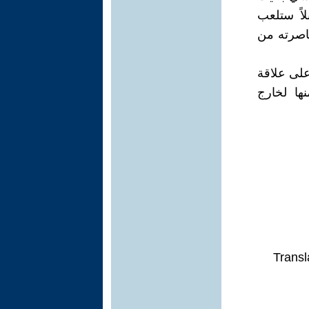
لاً ستلعب
حاصرته من
على علاقة
ها لخارج
Transl