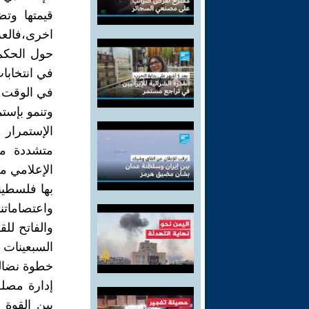
اخرى،فالع
حول الحكم 
في انتخابات ح
في الوقت ال
وتنمو بإستم
الإستمرار
متشددة من
الإعلامي من
بها فلسطيني
واعتصاماتن
والفاتح لل
السبعينات
خطوة نضالي
إدارة مصل
بين القوة