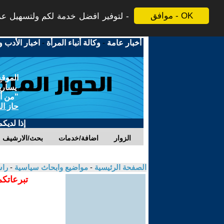
موافق - OK
لتوفير افضل خدمة لكم ولتسهيل عملي
أخبار عامة
-
وكالة أنباء المرأة
-
اخبار الأدب و
الموقع
يسارية
"من أج
حاز ال
إذا لديك
الزوار
اضافة/خدمات
بحث/الارشيف
الصفحة الرئيسية
-
مواضيع وابحاث سياسية
-
راس
تبرعاتكم