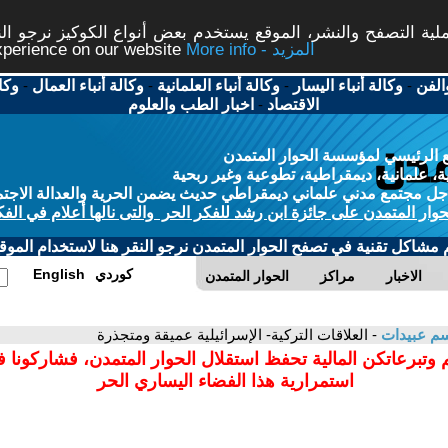
ة التصفح والنشر، الموقع يستخدم بعض أنواع الكوكيز نرجو النق
More info - المزيد
experience on our website
الفن
-
وكالة أنباء اليسار
-
وكالة أنباء العلمانية
-
وكالة أنباء العمال
-
وكا
الاقتصاد
-
اخبار الطب والعلوم
 الرئيسي لمؤسسة الحوار المتمدن
، علمانية، ديمقراطية، تطوعية وغير ربحية
ل مجتمع مدني علماني ديمقراطي حديث يضمن الحرية والعدالة الاجتم
حوار المتمدن على جائزة ابن رشد للفكر الحر والتى نالها أعلام في الفك
م مشاكل تقنية في تصفح الحوار المتمدن نرجو النقر هنا لاستخدام الموقع
كوردي
English
الاخبار
مراكز
الحوار المتمدن
م عبيدات
- العلاقات التركية- الإسرائيلية عميقة ومتجذرة
 وتبرعاتكن المالية تحفظ استقلال الحوار المتمدن، فشاركونا 
استمرارية هذا الفضاء اليساري الحر