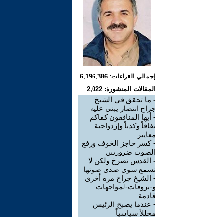
إجمالي القراءات: 6,196,386
المقالات المنشورة: 2,022
-
ما تحقق في الشيخ
جراح انتصار يبنى عليه
-
أيها المنافقون كفاكم
نفاقاً وكذباً وإزدواجية
معايير
-
كسر حاجز الخوف ورفع
الصوت ضروريين
-
القدس تصرخ ولكن لا
تسمع سوى صدى صوتها
-
الشيخ جراح مرة أخرى
و-بروفات-لمواجهات
قادمة
-
عندما يصبح الرئيس
محللاً سياسياً