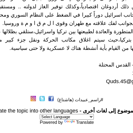
ذلك أردوغان اقتصادياً،وكذلك توفير الغاز لدولته .. ومستقب
جانب اسرائيل دوراً كبيرا في الضغط على النظام السوري وم
جوانب لفك علاقته مع طهران وقوى ا ل م ق ا و م ة وروسيا.
لمتطورة والعائدة لطبيعتها بين تركيا واسرائيل،ستلقي بظلالها 
ركيا،حيث سيتم اغلاق مكاتب الحركة ونقل جزء كبير من
ها من القيام بأية أنشطة هناك لا عسكرية ولا حتى سياسية.
القدس المحتلة
Quds.45@g
#راسم_عبيدات (هاشتاغ)
موضوع إلى لغات أخرى -
ate the topic into other languages
Powered by
Translate