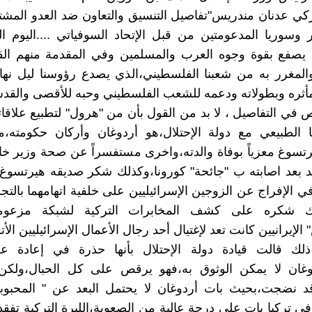
تركي عدنان مندريس"تفاصيل التنسيق والتعاون ضد العدو المش
وسوريا المدعومتين من قبل الإتحاد السوفياتي ....اليوم الت
يصفع بقوة وجوه العرب والمسلمين وفي المقدمة منهم القس
لمغرر به من شعبنا الفلسطيني،الذي يصدع رؤوسنا ليل نهار
أثره وبطولاته ودعمه للشعب الفلسطيني وحبه للأقصى والقد
 في التفاصيل ، لا بد من القول بأن من "هرول" لتطبيع علاقاته
 الطبيعي مع دولة الإحتلال،هو أردوغان وأركان حكومته،مر
تسوغ معزياً بوفاة والدته،واخرى مستفسراً عن صحة وزير خا
بيد بعد اصابته ب "جائحة" كورونا،وكذلك شكر صديقه هيرتسوغ 
الإفراج عن الزوجين الإسرائيليين على خلفية اتهامهما با
ذلك شكره على كشف المخابرات التركية لشبكة مزعو
لإيرانيين كانت تعد لإغتيال أحد رجال الأعمال الإسرائيليين الأت
ك قالت قيادة دولة الإحتلال بأنها حذرة في إعادة علا
دوغان لا يمكن الوثوق به،فهو يرقص على كل الحبال،ولكن 
 نضجت،بحيث بات أردوغان لا يحتمل البعد عن " المحبوبة