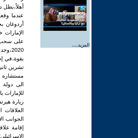
أهلاً،بطل 
أردوغان بح
الإمارات 
على سحب س
المزيد.....
2020،
بقوة،في إط
مستشاره لل
للإمارات با
زيارة هيرت
العلاقات ا
الجوانب ال
إقامة علاق
الإسرائيلي