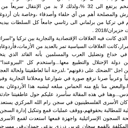
قيمتها وتضخم يرتفع الى 32 %،ولذلك لا بد من الإنتقال سريع
رش والمصلحة أهم من أي حلفاء وأصدقاء ،وخاصة بان أردوغ
في تركيا من برلماني الى رئاسي جامعاً كل السلطات بيديه
زيران/2018 .
ذي كانت فيه العلاقات الإقتصادية والتجارية بين تركيا و"اسرائ
رار،كانت العلاقات السياسية تمر بالعديد من الأزمات،فأردوغان
 في خداع وتضليل العرب والمسلمين بأنه القائد الذي يت
 دولة الإحتلال والتطبيع معها...واستخدم كل "الببروعندا
 اجل "الضحك على ذقونهم" ،لدرجة أننا لعاطفيتنا ولحالة العجز
اً وعربياً صرنا نرفع صورة في شوارعنا ومحلاتنا التجارية وفي
ا،والبعض منا بلغ منه الحماس مبلغه ليشبه هذا الأردوغان بص
قدس...وهنا في هذه المقالة سأسرد عليكم حول عاطفيتنا حادث
 كان الأسرى الفلسطينيون في سجن رام الله المركزي يستع
ة للمطالبة بحقوقهم،ووقف عمليات قمع وتنكيل إدارة السجن ب
حة السجون الإسرائيلية واجهزة قمعها استعدت لقمع الأسرى
 المكلفة بالقمع سجان عربي درزي يدعى حمدان،في مسرحية 