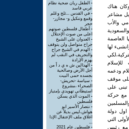
-
الطفل ريان ضحية نظام
وكان هناك
عربي فاسد
-
في القدس ...ثلج وعَلم
يل مشاعر
وقمع وتنكيل و- مجازر-
امي والأب
حجر
-
أطفال فلسطين صوتهم
السعودية
اعلى من صوت الإحتلال
ا العاصمة
-
العدوان على الشيخ
جراح متواصل ولن يتوقف
انشىء لها
-
الهدم في الشيخ جراح
ركية،لكي
والتجريف في النقب لم
يهزم الإرادة
للإسلام
-
الهذالين ش ه ي د اً من
أجل الأرض وصالحية
لام ودعمه
بجسده حمى البيت
 على موقف
-
سياسة -تحريش-
الصحراء ،مشروع
 تبنى على
استيطاني تهويدي بإمتياز
ة مع حركة
-
الموت الذي يسكن
فلسطين
المسلمين
-
نتصار الأسير ابو
 اول دولة
هواش،ليس بديلاً عن
اغلاق ملف الإعتقال الإدا
الإسلامية الأولى التي
...
ك بن غورين عام 1958 ،ليبحث مع رئيس
-
فلسطين عام 2021