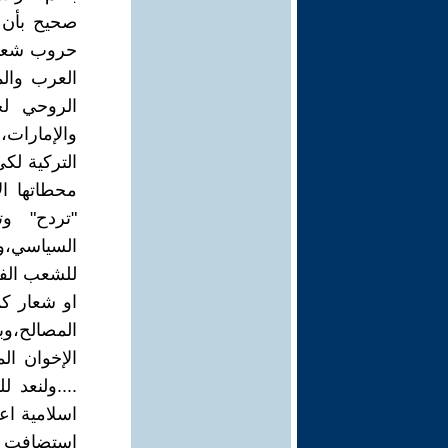
صحيح بأن ا
حروب شعار
العرب والم
الروحي لح
والإمارات،
التركية لكي
محطاتها ال
"تردح" و
السياسي،وت
للشعب الفل
او شعار كم
المصالح،وب
الإخوان ال
....ولنعد 