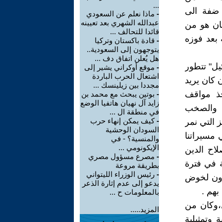
...
اً من ضفة الى
-
ماذا نعلم عن السعودي
عبدالله الشهري بعد تعيينه
ان هو من
قائدا للتحالف ...
 بعد فوزه
-
قادة باكستان وتركيا
يتوجهون إلى السعودية..
هل يُعلن اتفاق دف ...
يل" تتطور
-
موقع أوكراني يشير إلى
اشتعال الحرب الباردة
 كان يريد
مجددا بين زيلينسك ...
خذ مواقف
-
بوتين يبحث مع محمد بن
زايد آل نهيان هاتفيا الوضع
" والصخب
في منطقة ال ...
-
كيف يمكن إنهاء حرب
 التي نمر
السودان الوحشية
 مسيراتنا
والمنسية؟ - في
الإيكونومي ...
لاح الدين
-
مصرع مسؤول مصري
ة في فترة
بطريقة مروعة
-
رئيس الوزراء الليتواني
دون لخوض
يدعو إلى عدم إثارة الذعر
هم .
بالمعلومات ح ...
،وكان من
المزيد.....
وتمثيلية