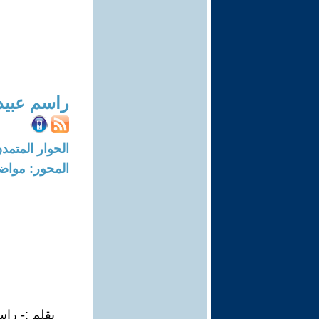
راسم عبيد
الحوار المتمدن-العدد: 7187 - 22
المحور: مواض
بقلم :- را