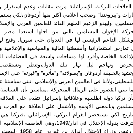
لعلاقات التركية- الإسرائيلية مرت بتقلبات وعدم استقرار..
ات و"ببروغندا" وصخب اعلامي اكثر منها أردوغان،لكي يستم
سلمين، وليبدو الزعيم الملهم القائد للعالمين العربي والإسل
ركة الإخوان المسلمين ،التي من اجلها استعدا مصر و
وشكل الداعم الرئيسي لها في العدوان على سوريا، وفتح له
 تمارس استثماراتها وأنشطتها المالية والسياسية والإعلامية و
إذاعية الخاصة،وأفرد لها مساحات واسعة في الفضائيات الت
تحرض وتهاجم ليل نهار تلك الدول،وتنظر وتستقطب 
شيد بالخليفة أردوغان و"بطولاته" و"مأثره" و"غيرته" على الإس
سطيني،ولأننا في العالمين العربي والإسلامي ،نبني سياستنا
ا نبني القصور على الرمال المتحركة ،متناسين بأن السياسة
أن تركيا دولة اطلسية وعلاقاتها بإسرائيل تتقدم على العلاق
مسلمين وبالمعنى الأوسع والأشمل على العلاقة مع العرب و
للتاريخ لكي نستحضر الغرام التركي- الإسرائيلي ،فتركيا هي
اسلامية اعترفت بدولة الإحتلال في آذار/1949،وهي العاصمة 
استضافت رئيس وزراء الإحتلال أنذا