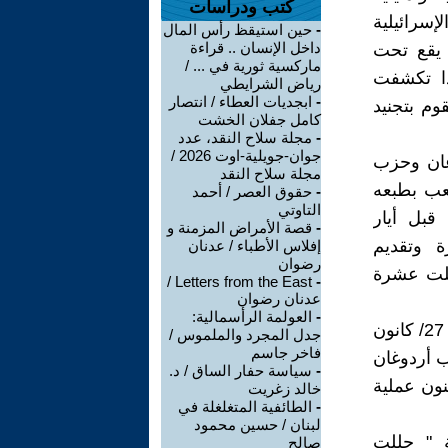
كتب ودراسات
لإسرائيلية
-
حين استيقظ رأس المال
داخل الإنسان .. قراءة
 يقع تحت
ماركسية ثورية في ... /
ذا تكشفت
رياض الشرايطي
-
ابجديات العطاء / انتصار
وم بتجنيد
كامل جفلان الخشت
-
مجلة سلاح النقد، عدد
جوان-جويلية-اوت 2026 /
وغان وحزب
مجلة سلاح النقد
شعب بطبعه
-
حقوق العصر / أحمد
التاوتي
قبل أيار
-
قصة الأمراض المزمنة و
ة وتقديم
إفلاس الأطباء / عدنان
رضوان
قتلت عشرة
Letters from the East /
-
عدنان رضوان
-
العولمة الرأسمالية:
ورداً على العملية العسكرية التي نفذها جيش الإحتلال على قطاع غزة في 27/ كانون
جدل المجرد والملموس /
فاخر جاسم
 الإقتصادي في 30كانون ثاني/ 2009،خاطب أردوغان
-
سياسة حفار الساق / د.
نون عملية
خالد زغريت
-
الطائفية المتغلغلة في
لبنان / حسين محمود
ة " حللت
صالح