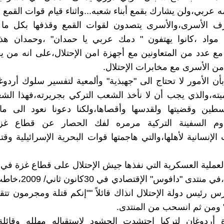
ه عربي،ولن يشارك بقمع أبناء شعبه...واثناء قيام قوات القمع ا
رف الأسرى،والأسرى يتصدون لقوات القمع وقذفها بكل ما
 مواد ،كانوا يهتفون " دمك عربي يا حمدان" ،وحمدان ه
مع عدد من المتعاونين مع أجهزة امن الإحتلال،على انه من يق
 من الأسرى مع مخابرات الإحتلال.
 بأن الأمور لا تحتاج الى "جهبذية" وألمعية لتفسير سلوك أرد
ميته،والذي يجب أن لا نأخذ الشعب التركي بجريرته،فهذا ال
سطين وقضيتها ولقدسها وأقصاها،ولكنا دعونا نعود الى ما 
2،وقدوم السفينة التركية مرمره لفك الحصار عن قطاع غز
الإنسانية لأهلها،والتي هاجمتها قوات البحرية الإسرائيلية و
أول/2008 ،في منتدى "دافوس"
 رئيس دولة الإحتلال انذاك قائلاً ""إنكم قتلة ومجرمون تتق
ً" ومن ثم انسحب من المنتدى.
 أردوغان لتركيا احتشدت الحشود لإستقباله مهلله وقائل