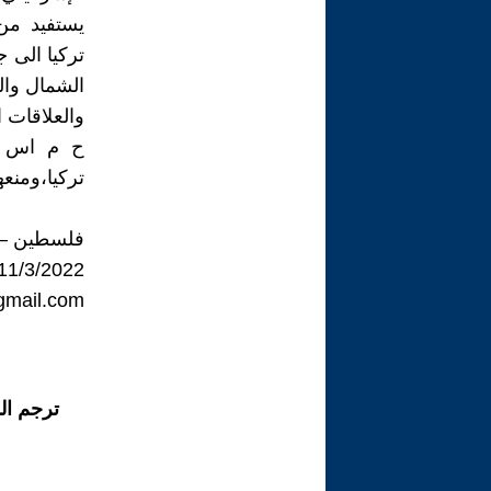
يستفيد من 
تركيا الى 
الشمال وال
والعلاقات ا
ح م اس بت
تركيا،ومنع
فلسطين – 
11/3/2022
mail.com
ترجم ال