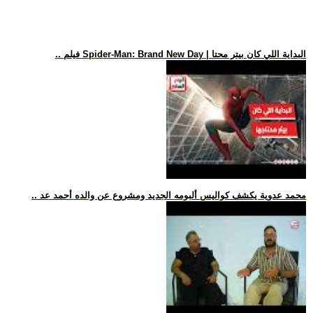
.. فيلم Spider-Man: Brand New Day | البداية اللي كان بيتر محتا
.. محمد عدوية يكشف كواليس ألبومه الجديد ومشروع عن والده أحمد عد