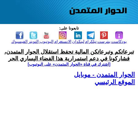
تابعونا على:
بودكاست
بنترست
تيلكرام
لينكدإن
الانستغرام
اليوتيوب
التويتر
الفيسبوك
تبرعاتكم وتبرعاتكن المالية تحفظ استقلال الحوار المتمدن،
فشاركونا في دعم استمرارية هذا الفضاء اليساري الحر
[اشترك في قناة ‫«الحوار المتمدن» على اليوتيوب]
الحوار المتمدن - موبايل
الموقع الرئيسي