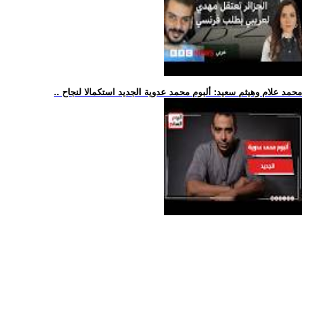
.. محمد علام وهيثم سعيد: ألبوم محمد عدوية الجديد استكمالا لنجاح