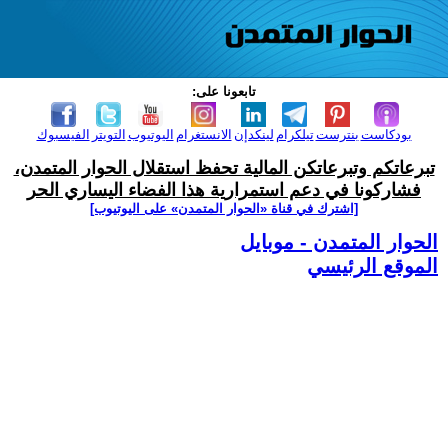
تابعونا على:
بودكاست
بنترست
تيلكرام
لينكدإن
الانستغرام
اليوتيوب
التويتر
الفيسبوك
تبرعاتكم وتبرعاتكن المالية تحفظ استقلال الحوار المتمدن،
فشاركونا في دعم استمرارية هذا الفضاء اليساري الحر
[اشترك في قناة ‫«الحوار المتمدن» على اليوتيوب]
الحوار المتمدن - موبايل
الموقع الرئيسي