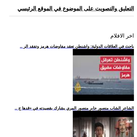
التعليق والتصويت على الموضوع في الموقع الرئيسي
اخر الافلام
.. باحث في العلاقات الدولية: واشنطن تعقد مفاوضات هرمز وتفقد الر
.. الشاعر الشاب منصور جابر منصور المري يشارك بقصيدته في «قدها ج