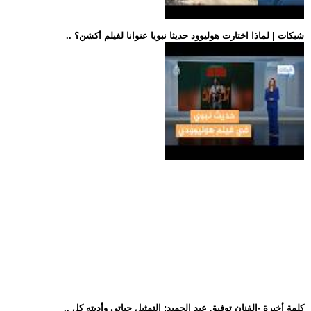
.. شبكات | لماذا اختارت هوليوود حديثا نبويا عنوانا لفيلم أكشن؟
.. كلمة أخيرة -الفنان توفيق عبد الحميد: التمثيل حياتي وأديته كل