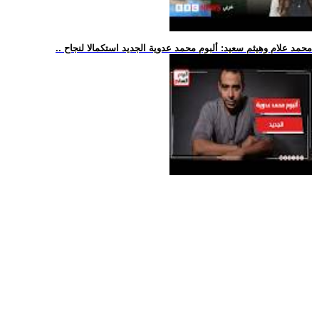
.. محمد علام وهيثم سعيد: ألبوم محمد عدوية الجديد استكمالا لنجاح