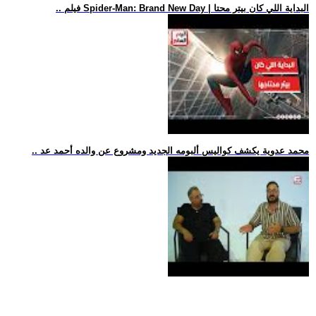
.. فيلم Spider-Man: Brand New Day | البداية اللي كان بيتر محتا
.. محمد عدوية يكشف كواليس ألبومه الجديد ومشروع عن والده أحمد عد