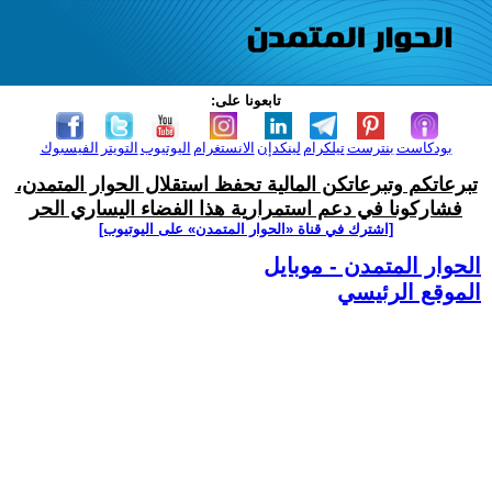
تابعونا على:
بودكاست
بنترست
تيلكرام
لينكدإن
الانستغرام
اليوتيوب
التويتر
الفيسبوك
تبرعاتكم وتبرعاتكن المالية تحفظ استقلال الحوار المتمدن،
فشاركونا في دعم استمرارية هذا الفضاء اليساري الحر
[اشترك في قناة ‫«الحوار المتمدن» على اليوتيوب]
الحوار المتمدن - موبايل
الموقع الرئيسي