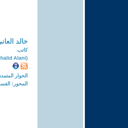
خالد العان
كاتب
(Khalid Alani)
الحوار المتمدن-العدد: 7187 - 22
المحور: الفسا