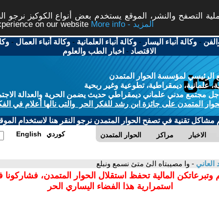
ة التصفح والنشر، الموقع يستخدم بعض أنواع الكوكيز نرجو النق
More info - المزيد
experience on our website
الفن
-
وكالة أنباء اليسار
-
وكالة أنباء العلمانية
-
وكالة أنباء العمال
-
وكا
الاقتصاد
-
اخبار الطب والعلوم
 الرئيسي لمؤسسة الحوار المتمدن
، علمانية، ديمقراطية، تطوعية وغير ربحية
ل مجتمع مدني علماني ديمقراطي حديث يضمن الحرية والعدالة الاجتم
حوار المتمدن على جائزة ابن رشد للفكر الحر والتى نالها أعلام في الفك
م مشاكل تقنية في تصفح الحوار المتمدن نرجو النقر هنا لاستخدام الموقع
كوردي
English
الاخبار
مراكز
الحوار المتمدن
 العاني
- وا مصيبتاه الئ متئ نسمع ونبلع
 وتبرعاتكن المالية تحفظ استقلال الحوار المتمدن، فشاركونا 
استمرارية هذا الفضاء اليساري الحر