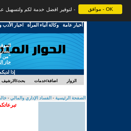
موافق - OK
لتوفير افضل خدمة لكم ولتسهيل عملي
أخبار عامة
-
وكالة أنباء المرأة
-
اخبار الأدب و
الموقع
يسارية
"من أج
حاز ال
إذا لديك
الزوار
اضافة/خدمات
بحث/الارشيف
الصفحة الرئيسية
-
الفساد الإداري والمالي
-
خالد
تبرعاتكم