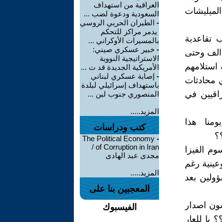
العراقية من استهداف
لميليشات
السعودية ودعوة لضب ...
-
الطيران الحربي الروسي
يدمر مراكز للتحكم
 تقاعدية
بالمسيرات الأوكراني ...
-
خبير عسكري صيني:
العاملين المصريين في العراق في العهد السابق والبالغ عددهم 80 الف وحتى
الاستراتيجية النووية
استلامهم
الأمريكية الجديدة قد ت ...
-
إصابة عسكري لبناني
ي محادثات
باستهداف إسرائيلي لبلدة
راقيين في
المنصوري جنوب لبن ...
المزيد.....
منا هذا
كتب ودراسات
؟
The Political Economy
-
of Corruption in Iran /
وم الفيزا
مجدى عبد الهادى
عينية رغم
المزيد.....
ؤولين بعد
المعجبين بنا على
اقشون اصدار
الفيسبوك
؟؟ يا للعار