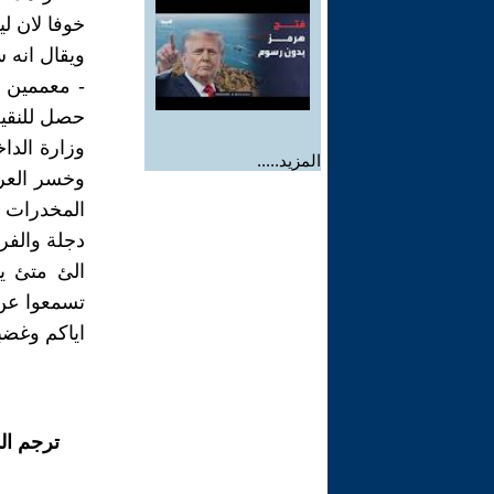
خوفا لان ل
ويقال انه ساعد في تهريب 6
- معممين 
حصل للنقي
وزارة الدا
المزيد.....
وخسر العرا
المخدرات 
دجلة والفر
الئ متئ ي
تسمعوا عن 
اياكم وغضبة
ترجم ال