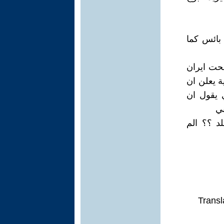
بائس كما
جحت ايران
ة يعلن ان
 يقول ان
ني
د ؟؟ الم
Transl