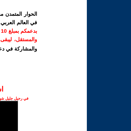
الحوار المتمدن م
في العالم العربي
ب
والمستقل، ليبقى ص
والمشاركة في دع
ا‫
في رحيل جليل شهبا