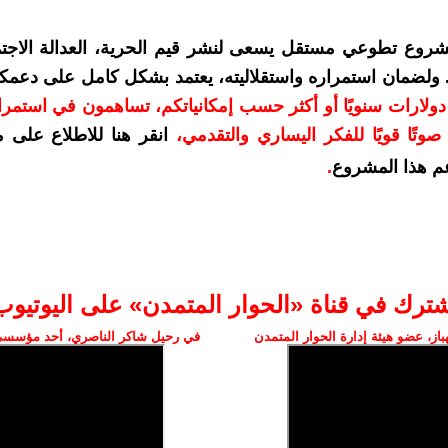
شروع تطوعي مستقل يسعى لنشر قيم الحرية، العدالة الاجتم
. ولضمان استمراره واستقلاليته، يعتمد بشكل كامل على دعمك
دعمكم بمبلغ 10 دولارات سنويًا أو أكثر حسب إمكانياتكم، تساهمون في استم
وتًا قويًا للفكر اليساري والتقدمي
،
انقر هنا للاطلاع على 
م هذا المشروع
.
شترك في قناة «الحوار المتمدن» على اليوتيوب
ز، عضو هيئة إدارة الحوار المتمدن
في رحيل شاكر الناصري، أحد مؤسسي 