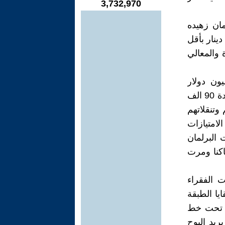
3,732,970
مان زهيده
ار والارض ثمنها الحقيقي لايقل عن 8 مليار دينار بأقل
 والمعالي
ون دولار
وطائرة خاصة تنقله ذهابا وايابا ويقيم في فندق في جناح سعر الليلة الواحدة 90 الف
ومصاريفهم وتنقلاتهم
لامتيازات
- 2016 على اثر تصويت البرلمان
كنا ومرت
 الفقراء
يا الطبقة
 مكونه 30 مليون عراقي تحت خط
ها لكنه لا يريد البوح