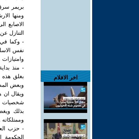
ومنها الار
الاصابع ال
التنازل عن
- وكما في 
نفس الاسل
وامتيازات م
- منذ بداي
بغلق هذه ا
اخر الافلام
وبعض المصا
شخصيات سي
بذلك ويغض 
وممتلكاته ..
- حزب الع
الحكومة ا