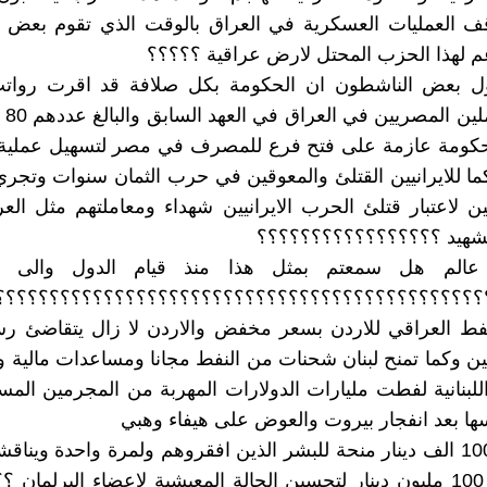
قف العمليات العسكرية في العراق بالوقت الذي تقوم بعض ا
عم لهذا الحزب المحتل لارض عراقية ؟؟؟؟؟
اول بعض الناشطون ان الحكومة بكل صلافة قد اقرت رواتب
لبعض 
لحكومة عازمة على فتح فرع للمصرف في مصر لتسهيل عملية 
ما للايرانيين القتلئ والمعوقين في حرب الثمان سنوات وتجر
ن لاعتبار قتلئ الحرب الايرانيين شهداء ومعاملتهم مثل الع
الشهيد ؟؟؟؟؟؟؟؟؟؟؟؟؟؟؟؟؟
 عالم هل سمعتم بمثل هذا منذ قيام الدول والى يو
؟؟؟؟؟؟؟؟؟؟؟؟؟؟؟؟؟؟؟؟؟؟؟؟؟؟؟؟؟؟؟؟؟؟؟؟؟؟؟؟؟؟؟؟؟
نفط العراقي للاردن بسعر مخفض والاردن لا زال يتقاضئ رس
ين وكما تمنح لبنان شحنات من النفط مجانا ومساعدات مالية و
اللبنانية لفطت مليارات الدولارات المهربة من المجرمين المس
سها بعد انفجار بيروت والعوض على هيفاء وهبي
- يدفعون 100 الف دينار منحة للبشر الذين افقروهم ولمرة واحدة وين
قرار بدفع 100 مليون دينار لتحسين الحالة المعيشية لاعضاء البرلمان ؟