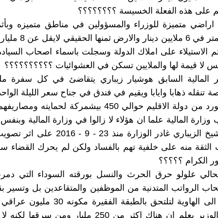
م على هذه الفعلة الخسيسة ؟؟؟؟؟؟؟؟
 اراضي متميزة للوزراء والمسؤولين في مناطق متميزه وبأث
يعني 600 متر في 6 ملايين دين
تم الاستيلاء على املاك الدولة وسجلت باسماء اصحاب السيادة
يس لا قيمة لها والملايين تسكن في العشوائيات ؟؟؟؟؟؟؟؟؟؟
ر المالية السابق هوشيار زيباري يتقاضئ في كل سفرة ملي
دولار واستورد من دولة الاقليم حوالي 450 بيشمركة لحمايته 
ارة المالية علما ان هؤلاء لا زالوا في وزارة المالية وبنفس ا
رغم ان الشيخ الزيباري غادر الوزارة منذ 23 - 9 
لثقة منه على خلفية تهم بالفساد ولكن لم يحرك القضاء سا
ور الكرام ؟؟؟؟؟
لحالي علولو حرق الحرث والنسل بورقته السوداء التي دمرت
ب الرواتب المتدنية من الموظفين والمتقاعدين بل وتسير بقا
المتوسطه الى الهاوية لتلتحق بالطبقة الفقيرة
الفقر هذا الوزير يعلم ان هناك اكثر من 250 مليار ومن سرق