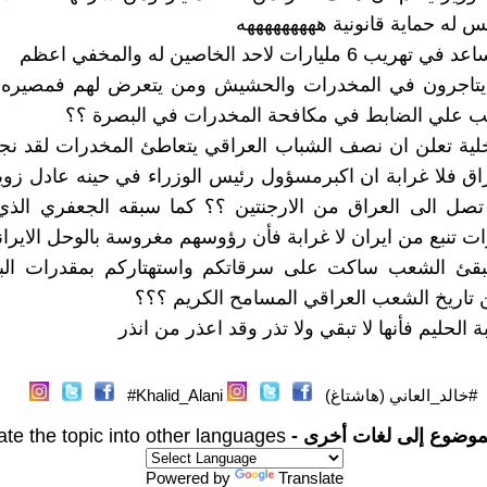
يس له حماية قانونية هههههههههه
 مليارات لاحد الخاصين له والمخفي اعظم
يتاجرون في المخدرات والحشيش ومن يتعرض لهم فمصيره 
ب علي الضابط في مكافحة المخدرات في البصرة ؟؟
خلية تعلن ان نصف الشباب العراقي يتعاطئ المخدرات لقد ن
ق فلا غرابة ان اكبرمسؤول رئيس الوزراء في حينه عادل زوي
تصل الى العراق من الارجنتين ؟؟ كما سبقه الجعفري الذي
ات تنبع من ايران لا غرابة فأن رؤوسهم مغروسة بالوحل الايرا
بقئ الشعب ساكت على سرقاتكم واستهتاركم بمقدرات البل
تاريخ الشعب العراقي المسامح الكريم ؟؟؟
 الحليم فأنها لا تبقي ولا تذر وقد اعذر من انذر
#خالد_العاني (هاشتاغ)
Khalid_Alani#
موضوع إلى لغات أخرى -
ate the topic into other languages
Powered by
Translate