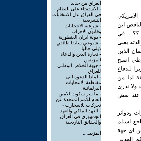
العراق من جديد
-
الاستفتاء على النظام
في العراق بدل الانتخابات
الامريكي
التشريعية
لناقص ابن
-
شرعية الانتخابات
وقانون الاحزاب
 ؟؟ .. في
-
دولة ايران العنطوزية
لدته يعني
-
شيوعي سابقا طائفي
ذيلي حاليا
ان الذين
-
تجارة الدين والدعاة
ن قبل الغزو شرطي اصبح
المزيفين
-
جبهة الخلاص الوطني
را للدفاع
للعراق
-
لماذا الدعوة الى
ة اما من
مقاطعة الانتخابات
ولا ندري
البرلمانية
-
ما سر سكوت الامين
ق عند بعض
العام للامم المتحدة عن
تحركات بلاسخارت -
-
العهد الملكي والعهد
ات ودوائر
الجمهوري في العراق
اجع استلم
والحقائق التاريخية
من اي جهة
المزيد.....
كم المدني