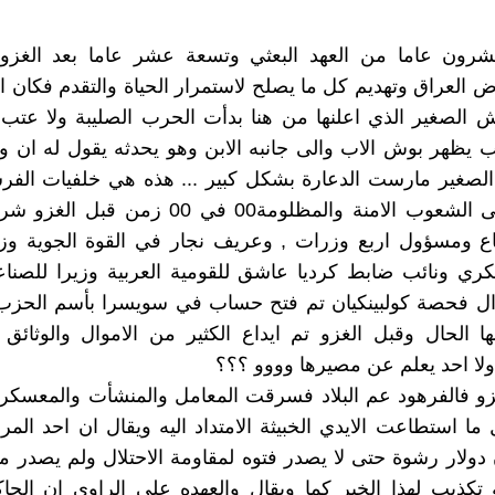
ون عاما من العهد البعثي وتسعة عشر عاما بعد الغزو 
ض العراق وتهديم كل ما يصلح لاستمرار الحياة والتقدم فكان ا
 الصغير الذي اعلنها من هنا بدأت الحرب الصليبة ولا عتب
يظهر بوش الاب والى جانبه الابن وهو يحدثه يقول له ان وا
لصغير مارست الدعارة بشكل كبير ... هذه هي خلفيات الفرس
يعتدون على الشعوب الامنة والمظلومة00 في 00 زم
اع ومسؤول اربع وزرات , وعريف نجار في القوة الجوية وزي
ري ونائب ضابط كرديا عاشق للقومية العربية وزيرا للصناع
وال فحصة كولبينكيان تم فتح حساب في سويسرا بأسم الحزب 
ا الحال وقبل الغزو تم ايداع الكثير من الاموال والوثائ
ولا احد يعلم عن مصيرها وووو ؟؟؟
غزو فالفرهود عم البلاد فسرقت المعامل والمنشأت والمعسكر
 ما استطاعت الايدي الخبيثة الامتداد اليه ويقال ان احد المر
ون دولار رشوة حتى لا يصدر فتوه لمقاومة الاحتلال ولم يصدر 
تكذيب لهذا الخبر كما ويقال والعهده على الراوي ان الحا