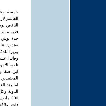
خمسة وعشر
الغاشم لار
الناقص بوش
فديو مسرب 
جدة بوش ا
وزيرا للدف
وقائدا عسك
ناحية الام
اين صفا به
المعتمدين 
اما بعد ال
الدولة وكل
200 ملي
ذات علاقة 