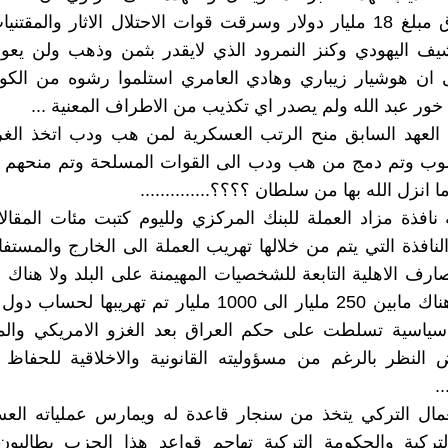
بريمر سرق مبلغ 18 مليار دولار وسرقت قوات الاحتلال الاثار والمقت
شيف اليهودي وكنز النمرود الذي لايقدر بثمن وذهب ولن يع
ى ان هوشيار زيباري وهادي العامري استلموا رشوه من الكو
 خور عبد الله ولم يصدر اي تكذيب من الاطراف المعنية ...
العهد السابق منح الرتب العسكرية لمن هب ودب اتخذ الغرب
وب وتم دمج من هب ودب الى القوات المسلحة وتم منحهم ر
ا انزل الله بها من سلطان ؟؟؟؟..............
ة نافذة مزاد العملة للبنك المركزي ولليوم كتبت مئات المقا
لنافذة التي يتم من خلالها تهريب العملة الى الخارج والمستفا
رف الاهلية التابعة للشخصيات المهيمنة على البلد ولا هناك 
ويقال ان هناك مابين 250 مليار الى 1000 مليار تم تهريبها ل
اسية تسلطت على حكم العراق بعد الغزو الامريكي والم
النظر بالرغم من مسؤوليته القانونية والاخلاقية للحفاظ 
.
مال التركي يتخذ من سنجار قاعدة له ويمارس عملياته الع
لتركية والحكومة التركية تهاجم قواعد هذا الحزب يطالبون