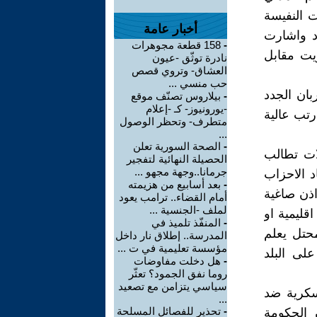
نيات النفيسة
أخبار عامة
ود واشارت
-
158 قطعة مجوهرات
يت مقابل
نادرة توثّق -عيون
العشاق- وتروي قصص
حب منسي ...
ان الجدد
-
بيلاروس تصنّف موقع
-يورونيوز- كـ -إعلام
تب عالية
متطرف- وتحظر الوصول
...
-
الصحة السورية تعلن
لات تطالب
الحصيلة النهائية لتفجير
جرمانا..وجهة مجهو ...
د الاحزاب
-
بعد أسابيع من هزيمته
اذن صاغية
أمام القضاء.. ترامب يعود
لملف -الجنسية ...
حساب دول اقليمية او
-
المنفّذ تلميذ في
حتل يعلم
المدرسة.. إطلاق نار داخل
مؤسسة تعليمية في ت ...
على البلد
-
هل دخلت مفاوضات
روما نفق الجمود؟ تعثّر
سياسي يتزامن مع تصعيد
سكرية ضد
...
-
تحذير للفصائل المسلحة
 الحكومة