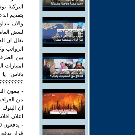
التركية بو
بتقديم الد
والان يتد
يقال ان ا
الرواتب وك
بين الطرفي
امتيازات 
ياناس يا
؟؟؟؟؟؟؟؟
- يبعون ال
من العراقي
ان البنوك 
اعلان افلا