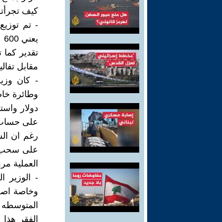
كيف تجرأت
- تم توزيع
تقدير كما 
مقابل تفال
- كان وزي
على حساب وز
على سحب ا
العملية مر
- الوزير ا
وخاصة اصحا