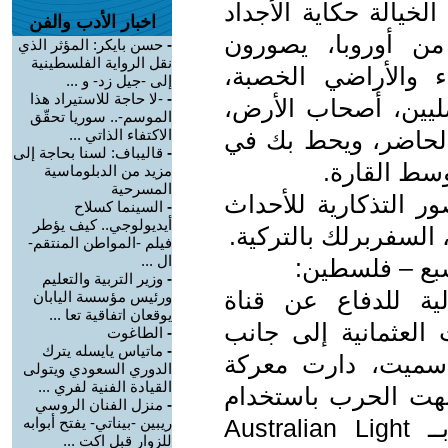
خيالة حكاية الأجداد
اخبار الأدب والفن
 من أوروبا، يصورون
-
حسن بايكر: المؤثر الذي
نقل الرواية الفلسطينية
ء والأراضي الخصبة،
إلى -جيل زد- و ...
-
-لا حاجة للاستيراد هذا
ليين، أصحاب الأرض،
الموسم-.. سوريا تحقّق
لحاضر، ويحط بك في
الاكتفاء الذاتي ...
-
قاليباف: لسنا بحاجة إلى
سط القارة.
مزيد من الدبلوماسية
المسرحية
 التذكارية للأحداث
-
السينما كسلاح
أيديولوجي.. كيف يؤطر
السفربرلك بالتركية.
فيلم -المواطن المنتقم-
ال ...
سبع – فلسطين:
-
وزير التربية والتعليم
ية للدفاع عن قناة
ورئيس مؤسسة اليابان
يوقعان اتفاقية تعا ...
لعثمانية إلى جانب
-
الطاغوت
-
ماتياس يايسله يترك
ا سميت، دارت معركة
الدوري السعودي ويتولى
القيادة الفنية لفري ...
هت الحرب باستخدام
-
منزل الفنان الروسي
السلاح الخفيف، سميت المعركة بــ Australian Light
ريبين -بيناتي- يفتح أبوابه
للزوار قبل اكت ...