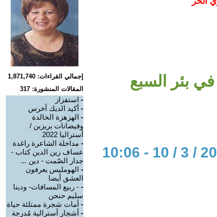
ي الحر
في بئر السبع
إجمالي القراءات: 1,871,740
المقالات المنشورة: 317
-
استفزاز
-
أكيد الديك أخرس
-
الهزهزة الخالدة
وفيضانات بريزبن /
أستراليا 2022
-
مداخلة الشاعرة راغدة
عساف زين الدين كتاب -
جدار الصّمت - دين ...
-
الهومليس يعرفون
العشق أيضا
-
- ربيع المسافات- ودينا
سليم حنحن
-
أمات شجرة ممتلئة حياة
-
أشجار أسترالية مُدرجة