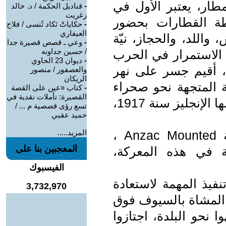
طار، يعتبر الأول في
-
قناديل الحكمة / د. خالد
زغريت
شيدت سنة 1905 محطة القطارات بحضور
-
حكاياتْ تَكاد تُنسى / فلاح
العيفاري
اللد، والحجاز، نيّة
-
وعي ـ قصص قصيرة جدا
/ حسين جداونه
، الاستمرار في الحرب
-
ديوان 23 الحاوي
 أقيم جسر على نهر
والعصفور / منصور
الريكان
ة المتجهة نحو صحراء
-
كتاب «عين على القصة
القصيرة: تأملات نقدية في
سيناء، لكن لم يكتمل المشروع، واحتلها الإنجليز سنة 1917،
تسع رؤى قصصية م ... /
حميد عقبي
تمّ إرسال لواء الخيالة لتعزيز فرقة Anzac Mounted ،
المزيد.....
المعجبين بنا على
ة في هذه المعركة،
الفيسبوك
نفيذ المهمة لاستعادة
3,732,970
ض المشاة بالسيوف فوق
 نحو البلدة، اجتازوا