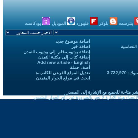
بنترست
بلوكر
فليبورد
الموبايل
بودكاست
اضافة موضوع جديد
التضامنية
اضافة خبر
إضافة يوتيوب-فلم إلى يوتيوب التمدن
إضافة كتاب إلى مكتبة التمدن
Add new article - English
أضف حملة
3,732,97
تعديل الموقع الفرعي للكاتب-ة
ابحث في موقع الحوار المتمدن
شر متاحة للجميع مع الإشارة إلى المصدر
ضاء هيئة الادارة لا تعبر بالضرورة عن رأي الحوار المتمدن