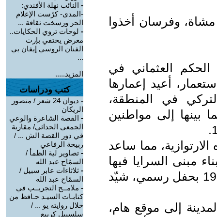
-
النائب نهلة الأفندي:
-المدى- كرّست الإعلام
 مشاة، وفرسان أخذوا
الحر ورسخت ثقافة ...
-
لوحات تروي الحكايات..
معرض يحتفي بإرث
الفنان الروسي إيفان بي
...
 الحكم العثماني في
المزيد.....
تعمار، أعيد إعمارها
كتب ودراسات
د التركي في المنطقة،
-
ديوان 24 شعر / منصور
الريكان
ما بينها إلى مواطنين
-
القصة الشاعرة والوعي
الجمعي الحداثي/ مقاربة
في دور القصة الش ... /
الارتوازية، مما ساعد
ربيحة الرفاعي
-
تصاوير لية الظمأ /
اء مبنى السرايا فيها
السمّاح عبد الله
-
ثلاثاءات عابر سبيل /
سنة 1901، وأعلن عنها مدينة سنة 1906 بحفل رسمي، شيّد
السمّاح عبد الله
-
ملامــح التجريــب في
كتابـات السيـد حـافظ من
مدينة إلى موقع هام،
خلال روايته يو ... /
سلسبيل كريبع