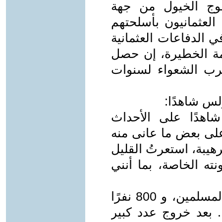
فوج الخيول من جهة
العثمانيون بأسلحتهم
 الدفاعات العثمانية
مة الخطيرة، إن حصل
رب الشعواء لسنوات
لس شاهدًا:
اهدًا على الأحداث
 على بعض ما عانى منه
يبة، استعرتُ القليل
ته الخاصة، بما أنني
"كانت عديّة الطابور 1400 نفرًا من المسلمين، و 800 نفرًا
ين، ومن اليهود 60 نفرًا. بعد خروج عدد كبير