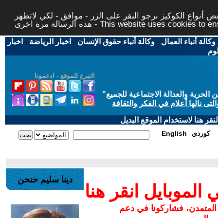
 أنواع الكوكيز نرجو النقر على الزر - موافق - لكي لاتظهر
This website uses cookies to ensure you ge
وكالة أنباء العمال
-
وكالة أنباء حقوق الإنسان
-
اخبار الرياضة
-
اخبار
لوم
التبرع للموقع - ادعمونا
حرية والعدالة الاجتماعية للجميع
"
تى نالها أعلام في الفكر والثقافة
قر هنا لاستخدام الموقع البديل
كوردي
English
دينا سليم حنحن
لموبايل انقر هنا
 المتمدن، فشاركونا في دعم