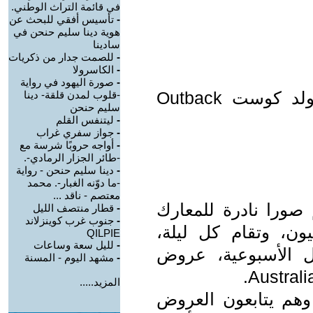
في قائمة التراث الوطني.
-
تأسيس أفقي للبحث عن
هوية دينا سليم حنحن في
سادينا
-
للصمت جدار من ذكريات
-
الكاسرولا
-
صورة اليهود في رواية
من مسرح الخيالة - أستراليا - الغولد كوست Outback
-قلوب لمدن قلقة- دينا
سليم حنحن
-
ليتنفس القلم
-
جواز سفري غراب
-
أواجه حروبًا شرسة مع
-طائر الجزار الرمادي-.
-
دينا سليم حنحن - رواية
-ما دوّنه الغبار-. محمد
معتصم - ناقد ...
ورا نادرة للمعارك
-
قطار منتصف الليل
-
جنوب غرب كوينزلاند
ون، وتقام كل ليلة،
QILPIE
-
لليل سعة وساعات
ل الأسبوعية، عروض
-
مشهد اليوم - المسنة
المزيد.....
 وهم يتابعون العروض