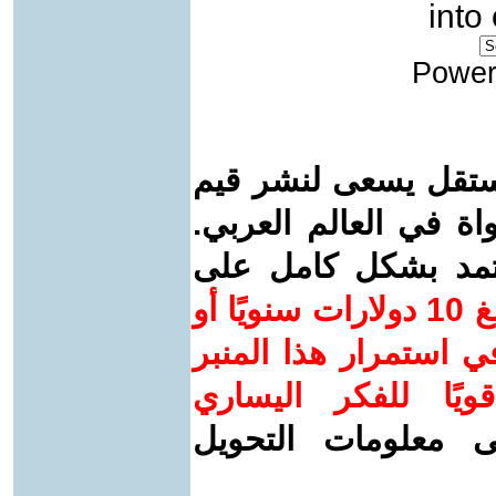
into
Power
ستقل يسعى لنشر قيم
واة في العالم العربي.
عتمد بشكل كامل على
ساهم/ي معنا! بدعمكم بمبلغ 10 دولارات سنويًا أو
 استمرار هذا المنبر
ويًا للفكر اليساري
ى معلومات التحويل