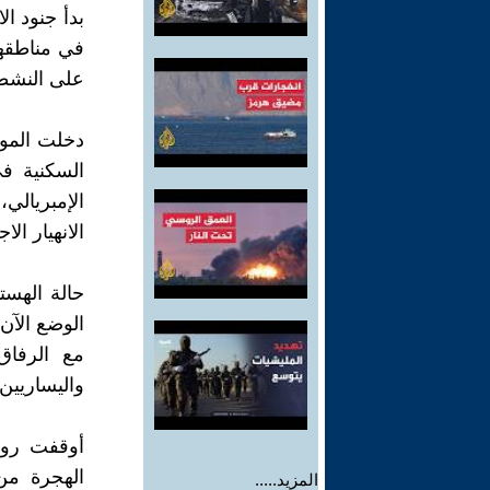
بدأ جنود ا
في مناطقهم
على النشطا
دخلت الموا
الإمبريالي
الانهيار ال
الوضع الآن
مع الرفاق
واليساريين 
أوقفت روس
الهجرة من
المزيد.....