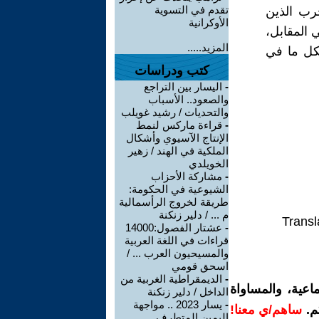
تقدم في التسوية
حرب الذين
الأوكرانية
 المقابل،
المزيد.....
كل ما في
كتب ودراسات
-
اليسار بين التراجع
والصعود.. الأسباب
والتحديات / رشيد غويلب
-
قراءة ماركس لنمط
الإنتاج الآسيوي وأشكال
الملكية في الهند / زهير
الخويلدي
-
مشاركة الأحزاب
الشيوعية في الحكومة:
طريقة لخروج الرأسمالية
م ... / دلير زنكنة
Transl
-
عشتار الفصول:14000
قراءات في اللغة العربية
والمسيحيون العرب ... /
اسحق قومي
-
الديمقراطية الغربية من
اعية، والمساواة
الداخل / دلير زنكنة
-
يسار 2023 .. مواجهة
م.
ساهم/ي معنا!
اليمين المتطرف