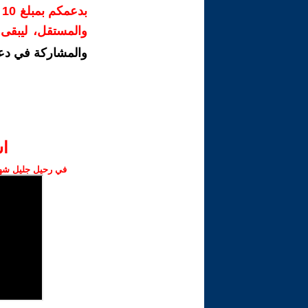
ب
والمستقل، ليبقى ص
والمشاركة في دع
ا‫
في رحيل جليل شهبا