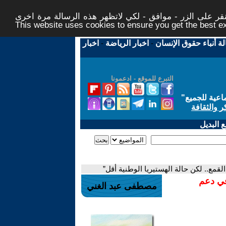
ر على الزر - موافق - لكي لاتظهر هذه الرسالة مرة اخرى -
This website uses cookies to ensure you get the best 
لة أنباء حقوق الإنسان
-
اخبار الرياضة
-
اخبار
التبرع للموقع - ادعمونا
اعية للجميع
"
ر والثقافة
 البديل
لقمع.. لكن حالة الهستيريا الوطنية أقل”
في دعم
مصطفى عبد الغني