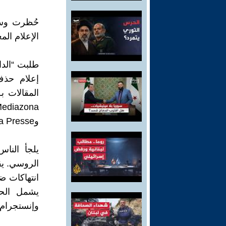
حُظرت وسائ
الإعلام ال
إعلام حذف
المقالات ب
وSvobodnaya Presse وKrym.Realii وZhurnalist and Lenizdat.
يلجأ النا
الروسي. يق
انتهاكات ض
يشمل الحق
وإنستجرام 