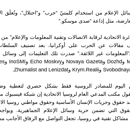
ل الإعلام من استخدام كلمتيّ “حرب” و”احتلال”، وتُغلَق ا
معارضة، مثل إذاعة “صدى موسكو.”
 مقالات عن الحرب على أوكرانيا، بعد تصنيف السلطا
ـ”المعلومات غير اللائقة.” صدرت تلك التعليمات إلى وسائل 
Mediazona و
س اليوم للمصادر الروسية فقط بشكل حصري لتغطية وض
ول مكتب المدعي العام لروسيا الاتحادية إن شبكة فيسبوك 
د حقوق وحريات الإنسان الأساسية وحقوق مواطني روسيا الاتح
وق التي تضمن حرية وسائل الإعلام الجماهيرية. ويواج
مشاكل تقنية في روسيا، تجعل التواصل مع الرفاق الأجانب مست