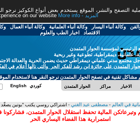
ة التصفح والنشر، الموقع يستخدم بعض أنواع الكوكيز نرجو النق
More info - المزيد
experience on our website
الفن
-
وكالة أنباء اليسار
-
وكالة أنباء العلمانية
-
وكالة أنباء العمال
-
وكا
الاقتصاد
-
اخبار الطب والعلوم
 الرئيسي لمؤسسة الحوار المتمدن
، علمانية، ديمقراطية، تطوعية وغير ربحية
ل مجتمع مدني علماني ديمقراطي حديث يضمن الحرية والعدالة الاجتم
حوار المتمدن على جائزة ابن رشد للفكر الحر والتى نالها أعلام في الفك
م مشاكل تقنية في تصفح الحوار المتمدن نرجو النقر هنا لاستخدام الموقع
كوردي
English
الاخبار
مراكز
الحوار المتمدن
سانية في العالم
-
مصطفى عبد الغني
- اشتراكي روسي يكتب “بوتين يصعِّد ا
 وتبرعاتكن المالية تحفظ استقلال الحوار المتمدن، فشاركونا 
استمرارية هذا الفضاء اليساري الحر