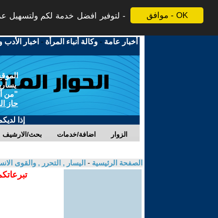
موافق - OK
لتوفير افضل خدمة لكم ولتسهيل عملي
أخبار عامة
-
وكالة أنباء المرأة
-
اخبار الأدب و
الموقع
يسارية
"من أج
حاز ال
إذا لديك
الزوار
اضافة/خدمات
بحث/الارشيف
الصفحة الرئيسية
-
اليسار , التحرر , والقوى الان
تبرعاتكم