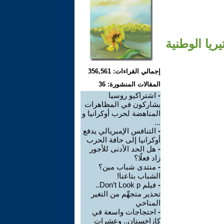
ريا الوطنية
إجمالي القراءات: 356,561
المقالات المنشورة: 36
-
اشتراكيو روسيا
يشاركون في المظاهرات
المناهضة لحرب أوكرانيا و
...
-
التنافس الإمبريالي يدفع
أوكرانيا إلى حافة الحرب
-
هل الحد الأدنى للأجور
زاد فعلًا؟
-
منتدى شباب مين؟
الشباب بتاعنا!
-
فيلم Don’t Look p..
تحذير متجهِّم من التغير
المناخي
-
احتجاجات واسعة في
كازاخستان.. وعشرات