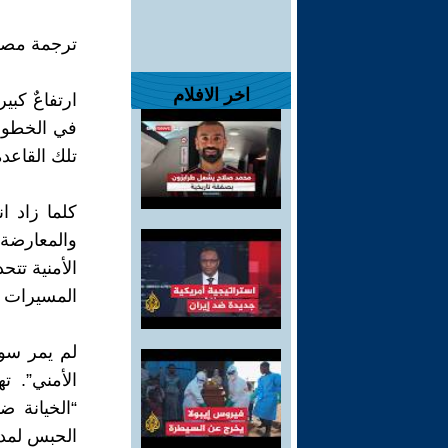
ترجمة مصط
اخر الافلام
ارتفاعٌ كبي
في الخطوط 
تلك القاعدة
كلما زاد ا
والمعارضة ل
الأمنية ت
المسيرات ا
لم يمر سوى
“الخيانة 
الحبس لمدة 20 سنة. ويمكن إدراج الدعاية ضد الحرب تحت هذه ال