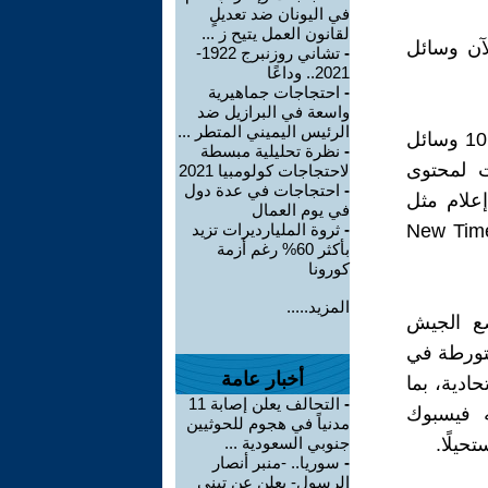
في اليونان ضد تعديلٍ
لقانون العمل يتيح ز ...
لآن وسائل
-
تشاني روزنبرج 1922-
2021.. وداعًا
-
احتجاجات جماهيرية
واسعة في البرازيل ضد
الرئيس اليميني المتطر ...
طلبت “الدائرة الاتحادية لرقابة الاتصالات وتقنية المعلومات والإعلام” من 10 وسائل
-
نظرة تحليلية مبسطة
ت لمحتوى
لاحتجاجات كولومبيا 2021
-
احتجاجات في عدة دول
إعلام مثل
في يوم العمال
Dozhd وNovaya Gazeta وEcho Moskvy وInoSMI وNew Times
-
ثروة المليارديرات تزيد
بأكثر 60% رغم أزمة
كورونا
المزيد.....
ع الجيش
متورطة في
أخبار عامة
ادية، بما
-
التحالف يعلن إصابة 11
ه فيسبوك
مدنياً في هجوم للحوثيين
حيلًا.
جنوبي السعودية ...
-
سوريا.. -منبر أنصار
الرسول- يعلن عن تبني