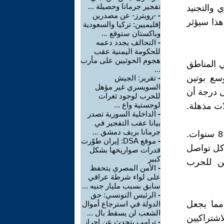
تفجير جرمانا وحصيلة ...
 والتجنيد
-
-رويترز- عن مصدرين
هذا سيؤثر
إقليميين: تركيا والسعودية
وباكستان ستوقع ...
-
التحالف يجدد دعمه
للحكومة اليمنية عقب
هجوم الحوثيين على مأرب
ي المناطق
...
ا المضطهدة. والروس، الذين فرحوا في 2014 بتوسع بوتين
-
تقرير: الجيش
السويسري غير مؤهل
ى درجة أن
للحرب لوجود ثغرات
لوجستية واع ...
لات مذهلة.
-
الداخلية السورية تصدر
بيانا عقب التفجير في
جرمانا بريف دمشق ...
حالة الهستيريا الوطنية الآن أقل بشكل واضح عما كان عليه الوضع من 8 سنوات.
-
موقع DSA: إيران طوّرت
 كل تواصل
قدرات صواريخها بشكل
كبير
ين للحرب
-
الأمن المصري يتحفظ
على لواء شرطة عراقي
سابق بسبب مليار جنيه ...
-
الرئيس التونسي: حق
مما يجعل
الدولة في استرجاع أموال
الشعب لن يسقط بال ...
شتراكيين
-
ترامب يتحدث عن إحراز