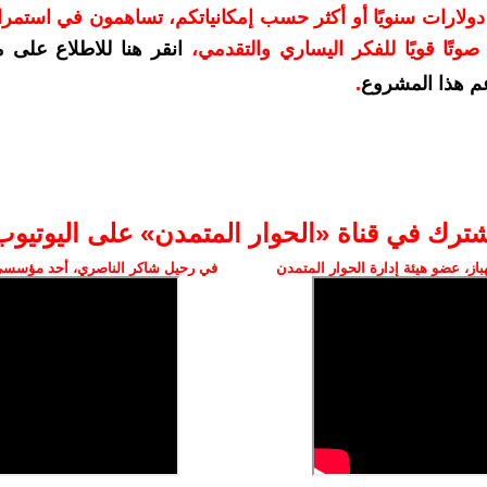
دعمكم بمبلغ 10 دولارات سنويًا أو أكثر حسب إمكانياتكم، تساهمون في استم
وتًا قويًا للفكر اليساري والتقدمي
،
انقر هنا للاطلاع على 
م هذا المشروع
.
شترك في قناة «الحوار المتمدن» على اليوتيوب
ز، عضو هيئة إدارة الحوار المتمدن
في رحيل شاكر الناصري، أحد مؤسسي 