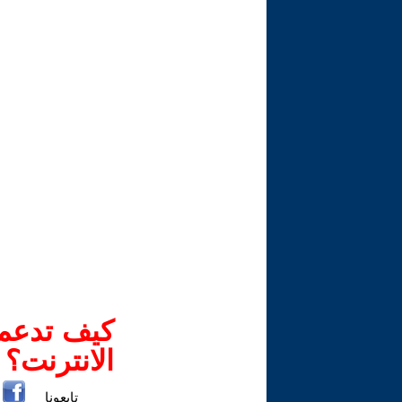
كيف تدعم-
الانترنت؟
تابعونا