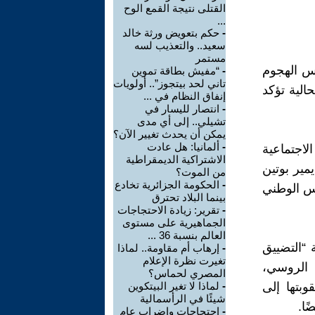
القتلى نتيجة القمع الوح
...
-
حكم بتعويض ورثة خالد
سعيد.. والتعذيب لسه
مستمر
كس الهجوم
-
“مفيش بطاقة تموين
تاني لحد بيتجوز”.. أولويات
الية تؤكد
إنفاق النظام في ...
-
انتصار لليسار في
تشيلي.. إلى أي مدى
يمكن أن يحدث تغيير الآن؟
-
ألمانيا: هل عادت
لاجتماعية
الاشتراكية الديمقراطية
مير بوتين
من الموت؟
-
الحكومة الجزائرية تخادع
س الوطني
بينما البلاد تحترق
-
تقرير: زيادة الاحتجاجات
الجماهيرية على مستوى
العالم بنسبة 36 ...
 “التضييق
-
إرهاب أم مقاومة.. لماذا
تغيرت نظرة الإعلام
القانون الجنائي الروسي،
المصري لحماس؟
بتها إلى
-
لماذا لا تغير البيتكوين
شيئًا في الرأسمالية
-
احتجاجات وإضراب عام