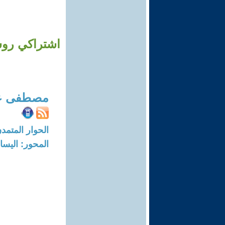
اشتراكي روسي
مصطفى عب
الحوار المتمدن-العدد: 7181 - 2
المحور: اليسار