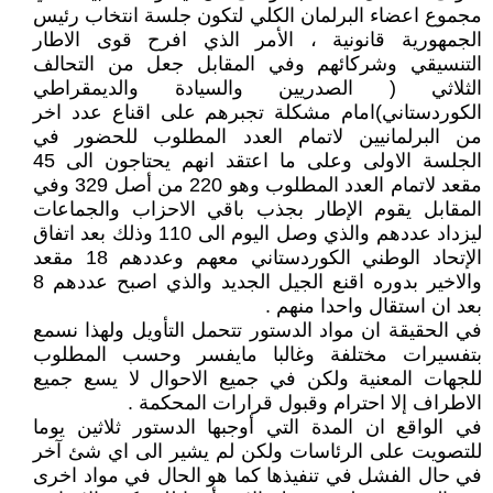
مجموع اعضاء البرلمان الكلي لتكون جلسة انتخاب رئيس
الجمهورية قانونية ، الأمر الذي افرح قوى الاطار
التنسيقي وشركائهم وفي المقابل جعل من التحالف
الثلاثي ( الصدريين والسيادة والديمقراطي
الكوردستاني)امام مشكلة تجبرهم على اقناع عدد اخر
من البرلمانيين لاتمام العدد المطلوب للحضور في
الجلسة الاولى وعلى ما اعتقد انهم يحتاجون الى 45
مقعد لاتمام العدد المطلوب وهو 220 من أصل 329 وفي
المقابل يقوم الإطار بجذب باقي الاحزاب والجماعات
ليزداد عددهم والذي وصل اليوم الى 110 وذلك بعد اتفاق
الإتحاد الوطني الكوردستاني معهم وعددهم 18 مقعد
والاخير بدوره اقنع الجيل الجديد والذي اصبح عددهم 8
بعد ان استقال واحدا منهم .
في الحقيقة ان مواد الدستور تتحمل التأويل ولهذا نسمع
بتفسيرات مختلفة وغالبا مايفسر وحسب المطلوب
للجهات المعنية ولكن في جميع الاحوال لا يسع جميع
الاطراف إلا احترام وقبول قرارات المحكمة .
في الواقع ان المدة التي أوجبها الدستور ثلاثين يوما
للتصويت على الرئاسات ولكن لم يشير الى اي شئ آخر
في حال الفشل في تنفيذها كما هو الحال في مواد اخرى