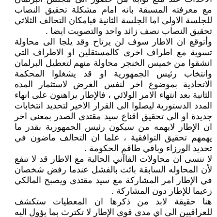
مع معرفته المسبقة بانه امام مشكلة تحقيق النصاب
للجلسة الاولى اما الجلسة الثانية فبامكان التحالف الثلاثي
تحقيق النصاب نصف زائد واحد والتصويت ايضا .
وأتوقع ان الاطار سوف لن يرتاح وقد يلجا الى محاولة
تسوية مع اطراف اخرى كالمستقلين او الاطراف التي
انشقوا من خميس الخنجر محاولة منهم لتعطيل البرلمان
وانتخاب رئيس الجمهورية او قد يشغلوا المحكمة
الاتحادية بموضوع اخر لنفس الغرض لاستثمار المده
الثانية بعد انتهاء الامر الولائي ، فالإطار يراهنون على انهاء
المدد الدستورية ليصلوا الى القرار الاخير لتحديد انتخابات
جديدة او الى تحقيق اقناع سيد مقتدى الصدر بمعنى اخر
ان الإطار لايهمه من سيكون رئيس الجمهورية بقدر ما
يهمهم تحقيق التوافقية ، علما ان التحالف ماضون في
تحديد الورزاء وباقي طاقم الحكومة .
لا ننسى ان محاولات القاآني الحالية مع الاطار قد لا تنفع
لأن المحاوله السابقة بائت بالفشل عندما رفض شخصان
في الإطار امر المشاركة مع سيد مقتدى ويصبح المالكي
زعيما للإطار دون المشاركة .
هنا حقيقة لابد من ذكرها ان المعطيات ستكشف
للعراقيين الى اي مدى قوى الإطار لا تكترث بما يؤول اليه