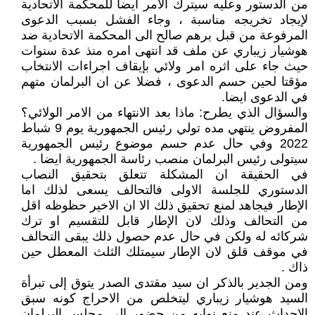
من الدستور وعليه سيترك الامر أيضا للمحكمة الاتحادية
لإيجاد تخريجه مناسبة ، وجاء الفشل بسبب الدعوى
المرفوعة من قبل برهم صالح الى المحكمة الاتحادية ضد
هوشيار زيباري عن ملف قد انتهى امره منذ عدة سنوات
حيث جاء على اثره امر ولائي بإيقاف اجراءات الانتخاب
مؤقتا لحين حسم الدعوى ، فضلا عن ان البرلمان متهم
في الدعوى ايضا.
والسؤال الذي يطرح: ماذا بعد الانتهاء من الامر الولائي؟
المفروض ينتهي مده تولي رئيس الجمهورية يوم 9 شباط
2022 وفي حال عدم حسم موضوع رئيس الجمهورية
سيتولى رئيس البرلمان منصب رئاسة الجمهورية ايضا .
في الحقيقة ان المشكلة تتعلق بتحقيق النصاب
الدستوري للجلسة الاولى فالتحالف يسعى لذلك اما
الإطار فيجاهد لمنع تحقيق ذلك الا ان الاخير حظوظه اقل
من التحالف وذلك لان الإطار قابل للتقسيم او ترك
شركائه له ولكن في حال عدم حصول ذلك يبقى التحالف
في موقف قلق لان الإطار سيمتلك الثلث المعطل حين
ذاك .
ومن الجدير بالذكر ان سيد مقتدى الصدر يتوق إلى تبرأة
السيد هوشيار زيباري ليتخلص من الاحراج كونه سبق
الاحداث عند منع نوابه من حضور الى مجلس البرلمان