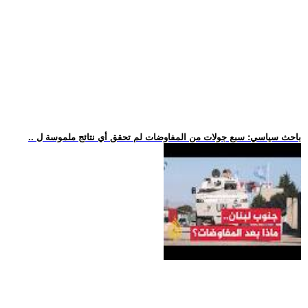
.. باحث سياسي: سبع جولات من المفاوضات لم تحقق أي نتائج ملموسة ل