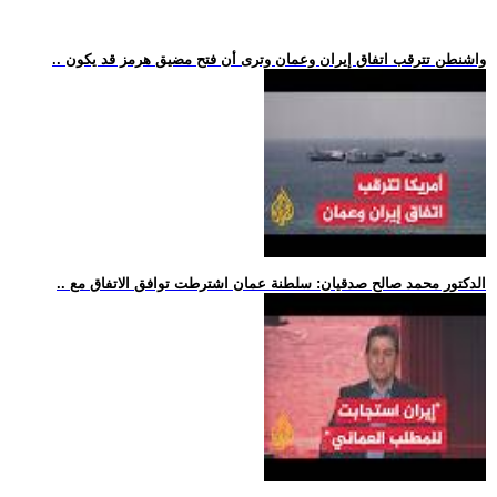
.. واشنطن تترقب اتفاق إيران وعمان وترى أن فتح مضيق هرمز قد يكون
.. الدكتور محمد صالح صدقيان: سلطنة عمان اشترطت توافق الاتفاق مع