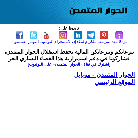
تابعونا على:
بودكاست
بنترست
تيلكرام
لينكدإن
الانستغرام
اليوتيوب
التويتر
الفيسبوك
تبرعاتكم وتبرعاتكن المالية تحفظ استقلال الحوار المتمدن،
فشاركونا في دعم استمرارية هذا الفضاء اليساري الحر
[اشترك في قناة ‫«الحوار المتمدن» على اليوتيوب]
الحوار المتمدن - موبايل
الموقع الرئيسي