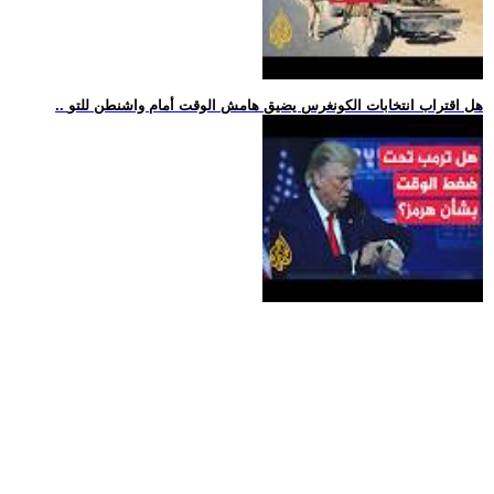
.. هل اقتراب انتخابات الكونغرس يضيق هامش الوقت أمام واشنطن للتو