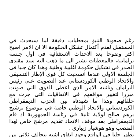
رغم صعوبة التنبؤ بمعطيات دقيقة لما سيحدث في
المستقبل لعدم أكتمال تشكل الحكومة الا ان الامر اصبح
اكثر وضوحا بعد الاحداث الاستثنائية في اول جلسة
برلمانية، فالمعطيات تشير الى ما ذهب اليه سيد مقتدى
الصدر في تشكيل حكومة اغلبية وطنية وهذا كان جليا في
الجلسة الاولى عندما انسحبت كل قوى الإطار التنسيقي
والاتحاد الوطني الكوردستاني عند التصويت على رئيس
البرلمان ونائبيه الامر الذي اعطى للقوى التي صوتت
مبررا لتغيير مواقفهم في الاتفاقيات التي جرت مع
حلفائهم وهذا ما شهدناه بين الحزب الديمقراطي
الكوردستاني والاتحاد الوطني خاصة في موضوع ترشيح
برهم صالح لولاية ثانية في رئاسة الجمهورية اذ قام
الديمقراطي بعد موقف الاتحاد تقديم مرشح خاص لهذا
المنصب وهو هوشيار زيباري .
يظهر جليا في الواقع وجود اتفاق اشبه بتحالف ثلاثي بين