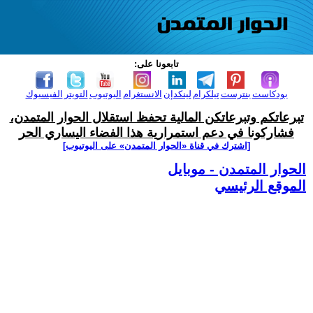
تابعونا على:
بودكاست
بنترست
تيلكرام
لينكدإن
الانستغرام
اليوتيوب
التويتر
الفيسبوك
تبرعاتكم وتبرعاتكن المالية تحفظ استقلال الحوار المتمدن،
فشاركونا في دعم استمرارية هذا الفضاء اليساري الحر
[اشترك في قناة ‫«الحوار المتمدن» على اليوتيوب]
الحوار المتمدن - موبايل
الموقع الرئيسي