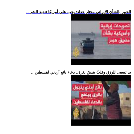
.. الخبير بالشأن الإيراني مختار حداد: يجب على أمريكا تنفيذ الشر
.. يد تسعى للرزق وقلبٌ ينبضُ بغزة.. دعاء بائع أردني لفسطين