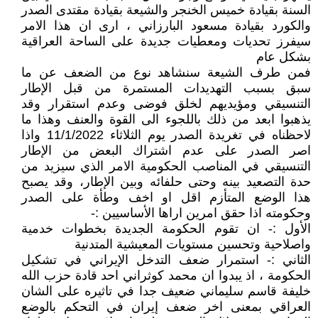
السنة بقيادة خميس الخنجر والشيعة بقيادة مقتدى الصدر
والكورد بقيادة مسعود البارزاني ، ارى ان هذا الامر
سيفرز تحديات ومعطيات جديدة على الساحة العراقية
بشكل عام
فمن طرف الشيعة سنشاهد نوع من الضعف عن ما
سبق بسبب التهديدات المستمرة من قبل الإطار
التنسيقي ومؤيديهم لخلق فوضى وعدم استقرار وقد
يذهبوا ابعد من ذلك باللجوء الى القوة والعنف وهذا ما
لاحظناه في تغريدة الصدر يوم الثلاثاء 11/1/2022 واذا
اصر الصدر على عدم اشتراك البعض من الإطار
التنسيقي في المناصب الحكومية الامر الذي سيزيد من
حدة التصعيد بينه وحتى حلفائه وبين الإطار، وقد يصبح
هذا الوضع المتأزم اقل او اخف وطأة على الصدر
وحكومته اذا حقق امرين اراها الأساسيين :-
الأول :- ان تقوم الحكومة الجديدة بخطوات خدمية
واصلاحية وتحسين مستويات المعيشية المتدنية
الثاني :- استمرار ضعف التدخل الإيراني في تشكيل
الحكومة ، اذ يبدوا ان محمد كوثراني احد قادة حزب الله
خليفة قاسم سليماني ضعيف جدا في تاثيره على الشان
العراقي بمعنى اخر ضعف إيران في التحكم بالوضع