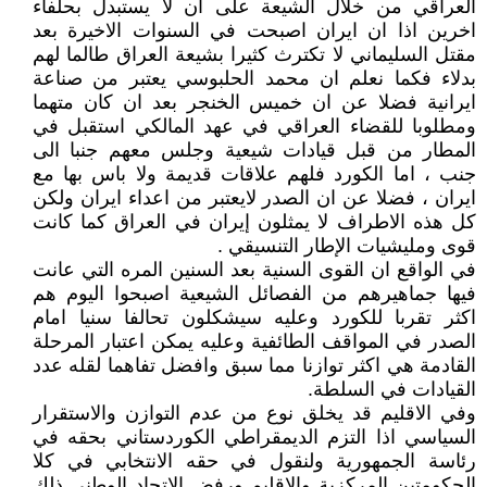
العراقي من خلال الشيعة على ان لا يستبدل بحلفاء
اخرين اذا ان ايران اصبحت في السنوات الاخيرة بعد
مقتل السليماني لا تكترث كثيرا بشيعة العراق طالما لهم
بدلاء فكما نعلم ان محمد الحلبوسي يعتبر من صناعة
ايرانية فضلا عن ان خميس الخنجر بعد ان كان متهما
ومطلوبا للقضاء العراقي في عهد المالكي استقبل في
المطار من قبل قيادات شيعية وجلس معهم جنبا الى
جنب ، اما الكورد فلهم علاقات قديمة ولا باس بها مع
ايران ، فضلا عن ان الصدر لايعتبر من اعداء ايران ولكن
كل هذه الاطراف لا يمثلون إيران في العراق كما كانت
قوى ومليشيات الإطار التنسيقي .
في الواقع ان القوى السنية بعد السنين المره التي عانت
فيها جماهيرهم من الفصائل الشيعية اصبحوا اليوم هم
اكثر تقربا للكورد وعليه سيشكلون تحالفا سنيا امام
الصدر في المواقف الطائفية وعليه يمكن اعتبار المرحلة
القادمة هي اكثر توازنا مما سبق وافضل تفاهما لقله عدد
القيادات في السلطة.
وفي الاقليم قد يخلق نوع من عدم التوازن والاستقرار
السياسي اذا التزم الديمقراطي الكوردستاني بحقه في
رئاسة الجمهورية ولنقول في حقه الانتخابي في كلا
الحكومتين المركزية والاقليم ورفض الاتحاد الوطني ذلك