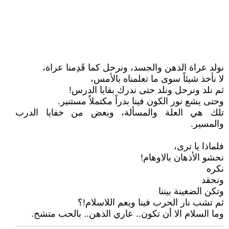
نولد عراة الذهن والجسد، ونرحل كما قَدِمنا عراة،
لا نأخذ شيئاً سوى ما تعلمناه بالأمس،
ثم نلد ونرحل ونلد حتى ندرك بقايا الدرس!
وحتى يشع نور الكون فينا بدراً مكتملاً مستنير.
تلك هي العلة والمسألة، وبعض من خفايا الدرب
والمسير.
فلماذا يا ترى،
نحشو الأذهان بالاوهام!
نكره
ونحقد
وتكن الضغينة بيننا
ثم تشب نار الحرب فينا ويعم اللاسلام!؟
وما السلام الا أن تكون.. عاري الذهن.. بالحب متشح.