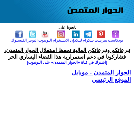
تابعونا على:
بودكاست
بنترست
تيلكرام
لينكدإن
الانستغرام
اليوتيوب
التويتر
الفيسبوك
تبرعاتكم وتبرعاتكن المالية تحفظ استقلال الحوار المتمدن،
فشاركونا في دعم استمرارية هذا الفضاء اليساري الحر
[اشترك في قناة ‫«الحوار المتمدن» على اليوتيوب]
الحوار المتمدن - موبايل
الموقع الرئيسي