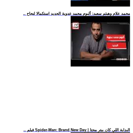
.. محمد علام وهيثم سعيد: ألبوم محمد عدوية الجديد استكمالا لنجاح
.. فيلم Spider-Man: Brand New Day | البداية اللي كان بيتر محتا