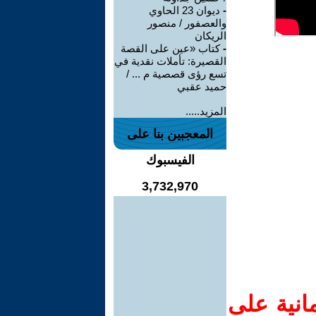
-
ديوان 23 الحاوي
والعصفور / منصور
الريكان
-
كتاب «عين على القصة
القصيرة: تأملات نقدية في
تسع رؤى قصصية م ... /
حميد عقبي
المزيد.....
المعجبين بنا على
الفيسبوك
3,732,970
انية على