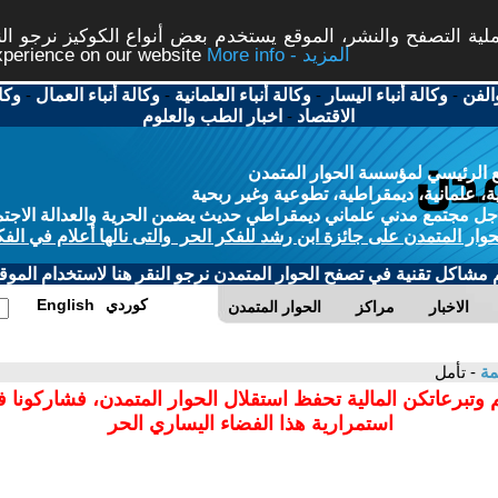
ة التصفح والنشر، الموقع يستخدم بعض أنواع الكوكيز نرجو النق
More info - المزيد
experience on our website
الفن
-
وكالة أنباء اليسار
-
وكالة أنباء العلمانية
-
وكالة أنباء العمال
-
وكا
الاقتصاد
-
اخبار الطب والعلوم
 الرئيسي لمؤسسة الحوار المتمدن
، علمانية، ديمقراطية، تطوعية وغير ربحية
ل مجتمع مدني علماني ديمقراطي حديث يضمن الحرية والعدالة الاجتم
حوار المتمدن على جائزة ابن رشد للفكر الحر والتى نالها أعلام في الفك
م مشاكل تقنية في تصفح الحوار المتمدن نرجو النقر هنا لاستخدام الموقع
كوردي
English
الاخبار
مراكز
الحوار المتمدن
مة
- تأمل
 وتبرعاتكن المالية تحفظ استقلال الحوار المتمدن، فشاركونا 
استمرارية هذا الفضاء اليساري الحر