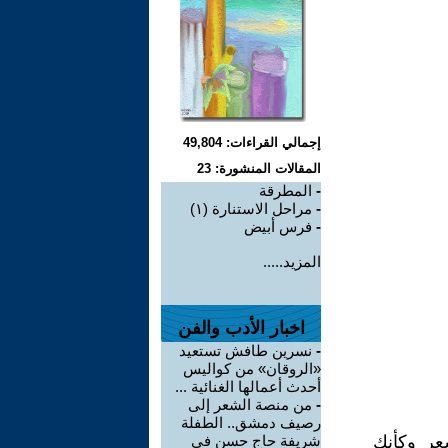
إجمالي القراءات: 49,804
المقالات المنشورة: 23
-
المطرقة
-
مراحل الاستنارة (١)
-
فرس أبيض
المزيد.....
اخبار الأدب والفن
-
نسرين طافش تستعيد
«الروقان» من كواليس
أحدث أعمالها الغنائية ...
-
من منصة الشعر إلى
رصيف دمشق.. الطفلة
عر وكأنك
شريفة حاج حسن في