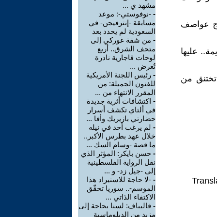
مشهد ي ...
-
-نوفوستي-: موعد
مسابقة -إنترفيجن- في
اج عواصف
السعودية لم يحدد بعد
-
من شقة غوركي إلى
متحف الشرق.. أربع
ة.. عليها
لوحات قاجارية نادرة
تُعرض ...
-
رئيس اللجنة الأمريكية
تختنق من
للفنون الجميلة: من
المقرر الانتهاء من ...
-
اكتشافات أثرية جديدة
في ألتاي تكشف أسرار
حضارتي بازيريك وأفا ...
-
لم يرغب أحد في نيله
خلال عهد بطرس الأكبر..
ما قصة -وسام السك ...
-
حسن بايكر: المؤثر الذي
نقل الرواية الفلسطينية
إلى -جيل زد- و ...
-
-لا حاجة للاستيراد هذا
Transl
الموسم-.. سوريا تحقّق
الاكتفاء الذاتي ...
-
قاليباف: لسنا بحاجة إلى
مزيد من الدبلوماسية