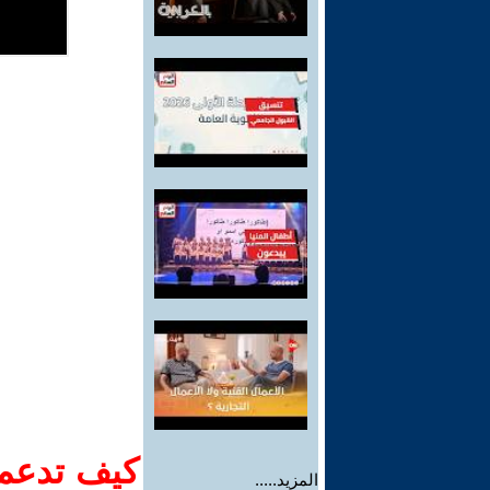
كيف تدعم-
المزيد.....