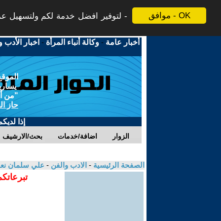
موافق - OK
لتوفير افضل خدمة لكم ولتسهيل عملي
أخبار عامة
-
وكالة أنباء المرأة
-
اخبار الأدب و
الموقع
يسارية
"من أج
حاز ال
إذا لديك
الزوار
اضافة/خدمات
بحث/الارشيف
الصفحة الرئيسية
-
الادب والفن
-
علي سلمان نع
تبرعاتكم