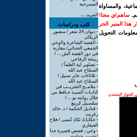
المسرحية
اعية، والمساواة
م.
ساهم/ي معنا!
المزيد.....
رار هذا المنبر الحر
كتب ودراسات
-
ديوان 24 شعر / منصور
معلومات التحويل
الريكان
-
القصة الشاعرة والوعي
الجمعي الحداثي/ مقاربة
في دور القصة الش ... /
ربيحة الرفاعي
-
تصاوير لية الظمأ /
السمّاح عبد الله
-
ثلاثاءات عابر سبيل /
السمّاح عبد الله
-
ملامــح التجريــب في
كتابـات السيـد حـافظ من
الحوار المتمدن
خلال روايته يو ... /
سلسبيل كريبع
-
قناديل الحكمة / د. خالد
زغريت
-
حكاياتْ تَكاد تُنسى / فلاح
العيفاري
-
وعي ـ قصص قصيرة جدا
/ حسين جداونه