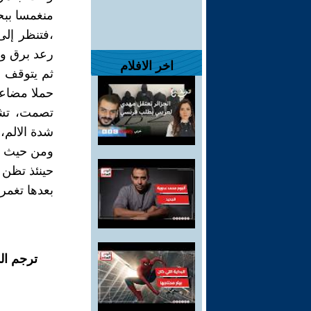
منغمسا ببح
،فتنظر إل
رعد برق وتد
اخر الافلام
ثم يتوقف ا
حملا مضاعف
تصمت، تشع
شدة الالم،
ومن حيث لا
حينئذ تظن 
بعدها تغمر
ترجم ال