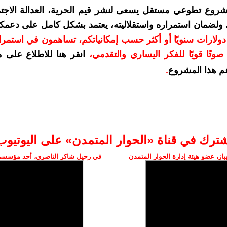
شروع تطوعي مستقل يسعى لنشر قيم الحرية، العدالة الاجتم
. ولضمان استمراره واستقلاليته، يعتمد بشكل كامل على دعمك
دعمكم بمبلغ 10 دولارات سنويًا أو أكثر حسب إمكانياتكم، تساهمون في استم
وتًا قويًا للفكر اليساري والتقدمي
،
انقر هنا للاطلاع على 
م هذا المشروع
.
شترك في قناة «الحوار المتمدن» على اليوتيوب
ز، عضو هيئة إدارة الحوار المتمدن
في رحيل شاكر الناصري، أحد مؤسسي 