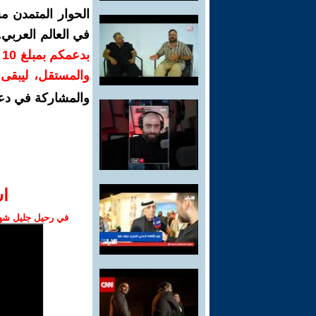
الحوار المتمدن م
في العالم العربي
ب
والمستقل، ليبقى ص
والمشاركة في دع
ا‫
في رحيل جليل شهبا