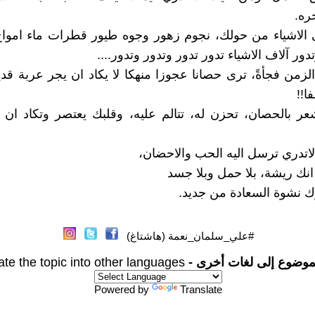
ره.
ى الاشياء من حولك، نجوم زهور وجوه طيور قطرات ماء امو
ور آلاف الاشياء تدور تدور وتدور وتدور....
لزمن فجأةً، ترى حصانا عجوزا منهكا لا يكاد ان يجر عربة قديم
ا!!
ر بالحصان، تحزن له، تتالم عليه، وقلبك يعتصر وتكاد ان 
تدري ترسل اليه الحب والاحضان،
انك ريشة، بلا حمل وبلا جسد
ك نشوة السعادة من جديد.
#علي_سلمان_نعمة (هاشتاغ)
موضوع إلى لغات أخرى -
ate the topic into other languages
Powered by
Translate