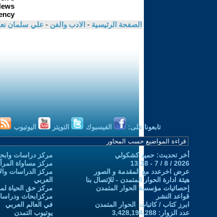
الصفحة الرئيسية
-
الادب والفن
-
علي سلمان نع
تابعونا على:
الفيسبوك
التويتر
اليوتيوب
أخر تحديث: حميد كشكولي
مركز دراسات وابحا
2026 / 8 / 7 - 13:28
مركز مساواة المرأ
عرض اخرعدد مع المقدمة و الصور
مركز الدراسات والاب
هيئة ادارة الحوار المتمدن - للإتصال بنا
العربي
إحصائيات مؤسسة الحوار المتمدن
مركز حق الحياة لمن
قواعد النشر
مركزابحاث ودراسات 
ابرز كتاب / كاتبات الحوار المتمدن
في العالم العربي
عدد الزوار: 3,428,194,288
يوتيوب التمدن