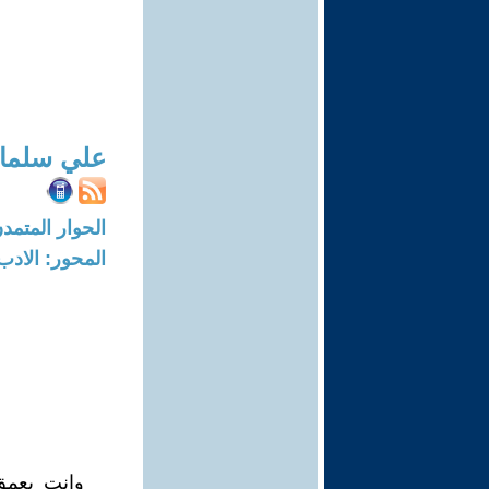
علي سلمان
الحوار المتمدن-العدد: 7068 - 21
المحور: الادب
وانت بعمق