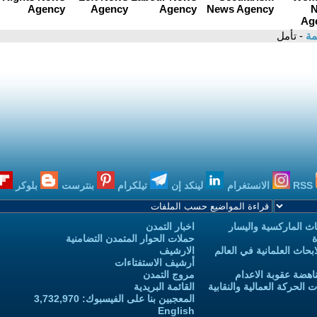
مة
- تأمل
RSS
الانستغرام
لينكد إن
تيلكرام
بنترست
بلوكر
ث الماركسية واليسار
اخبار التمدن
ة
حملات الحوار المتمدن التضامنية
حاث العلمانية في العالم
الارشيف
أرشيف الاستفتاءات
اهضة عقوبة الاعدام
مروج التمدن
الحركة العمالية والنقابية
القائمة البريدية
المعجبين بنا على الفيسبوك: 3,732,970
English