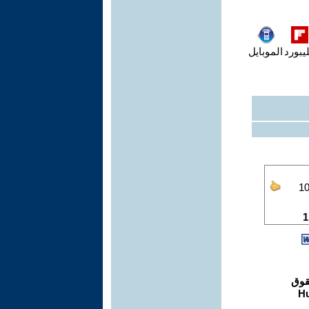
يبورد
الموبايل