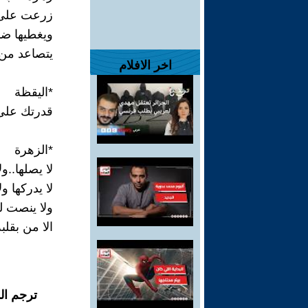
زرعت على 
ويغطيها ضب
يتصاعد من 
اخر الافلام
*اليقظة
قدرتك على 
*الزهرة
لا يصلها..ول
لا يدركها 
ولا ينصت لن
الا من بقلب
ترجم ال