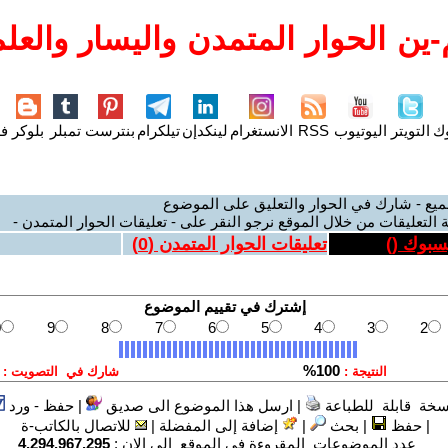
ين الحوار المتمدن واليسار والعلم
وك
التويتر
اليوتيوب
RSS
الانستغرام
لينكدإن
تيلكرام
بنترست
تمبلر
بلوكر
فل
ميع - شارك في الحوار والتعليق على الموضوع
 التعليقات من خلال الموقع نرجو النقر على - تعليقات الحوار المتمدن -
يسبوك (
)
تعليقات الحوار المتمدن (
0
)
سخة قابلة للطباعة
|
ارسل هذا الموضوع الى صديق
|
حفظ - ورد
|
حفظ
|
بحث
|
إضافة إلى المفضلة
|
للاتصال بالكاتب-ة
عدد الموضوعات المقروءة في الموقع الى الان :
4,294,967,295