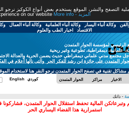
ة التصفح والنشر، الموقع يستخدم بعض أنواع الكوكيز نرجو النق
More info - المزيد
experience on our website
الفن
-
وكالة أنباء اليسار
-
وكالة أنباء العلمانية
-
وكالة أنباء العمال
-
وكا
الاقتصاد
-
اخبار الطب والعلوم
 الرئيسي لمؤسسة الحوار المتمدن
، علمانية، ديمقراطية، تطوعية وغير ربحية
ل مجتمع مدني علماني ديمقراطي حديث يضمن الحرية والعدالة الاجتم
حوار المتمدن على جائزة ابن رشد للفكر الحر والتى نالها أعلام في الفك
م مشاكل تقنية في تصفح الحوار المتمدن نرجو النقر هنا لاستخدام الموقع
كوردي
English
الاخبار
مراكز
الحوار المتمدن
مة
- ذاتك
 وتبرعاتكن المالية تحفظ استقلال الحوار المتمدن، فشاركونا 
استمرارية هذا الفضاء اليساري الحر