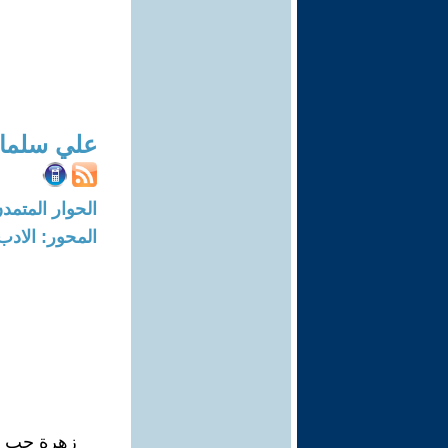
علي سلمان
الحوار المتمدن-العدد: 7083 - 21
المحور: الادب
زهرة حب ب