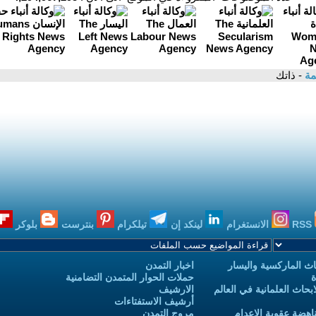
مة
- ذاتك
RSS
الانستغرام
لينكد إن
تيلكرام
بنترست
بلوكر
ث الماركسية واليسار
اخبار التمدن
ة
حملات الحوار المتمدن التضامنية
حاث العلمانية في العالم
الارشيف
أرشيف الاستفتاءات
اهضة عقوبة الاعدام
مروج التمدن