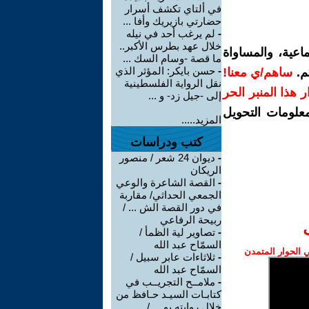
في ألتاي تكشف أسرار
حضارتي بازيريك وأفا ...
-
لم يرغب أحد في نيله
خلال عهد بطرس الأكبر..
اعية، والمساواة
ما قصة -وسام السك ...
-
حسن بايكر: المؤثر الذي
م.
ساهم/ي معنا!
نقل الرواية الفلسطينية
رار هذا المنبر الحر
إلى -جيل زد- و ...
معلومات التحويل
المزيد.....
كتب ودراسات
-
ديوان 24 شعر / منصور
الريكان
-
القصة الشاعرة والوعي
الجمعي الحداثي/ مقاربة
في دور القصة الش ... /
ربيحة الرفاعي
-
تصاوير لية الظمأ /
السمّاح عبد الله
الحوار المتمدن
-
ثلاثاءات عابر سبيل /
السمّاح عبد الله
-
ملامــح التجريــب في
كتابـات السيـد حـافظ من
خلال روايته يو ... /