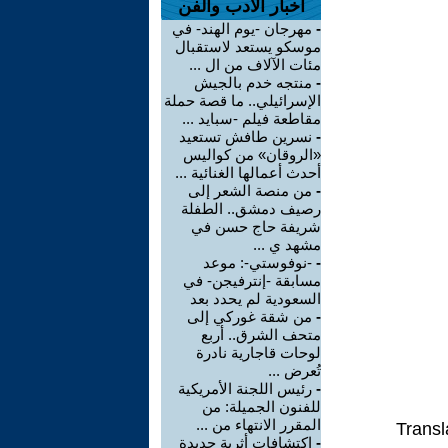
اخبار الأدب والفن
-
مهرجان -يوم الهند- في
موسكو يستعد لاستقبال
مئات الآلاف من ال ...
-
منتجه خدم بالجيش
الإسرائيلي.. ما قصة حملة
مقاطعة فيلم -سبايد ...
-
نسرين طافش تستعيد
«الروقان» من كواليس
أحدث أعمالها الغنائية ...
-
من منصة الشعر إلى
رصيف دمشق.. الطفلة
شريفة حاج حسن في
مشهد ي ...
-
-نوفوستي-: موعد
مسابقة -إنترفيجن- في
السعودية لم يحدد بعد
-
من شقة غوركي إلى
متحف الشرق.. أربع
لوحات قاجارية نادرة
تُعرض ...
-
رئيس اللجنة الأمريكية
للفنون الجميلة: من
المقرر الانتهاء من ...
Transl
-
اكتشافات أثرية جديدة