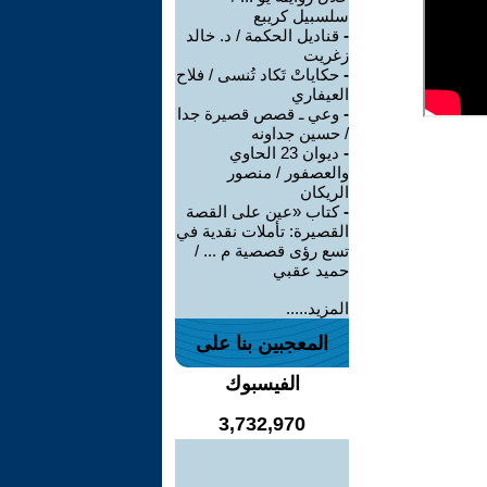
سلسبيل كريبع
-
قناديل الحكمة / د. خالد
زغريت
-
حكاياتْ تَكاد تُنسى / فلاح
العيفاري
-
وعي ـ قصص قصيرة جدا
/ حسين جداونه
-
ديوان 23 الحاوي
والعصفور / منصور
الريكان
-
كتاب «عين على القصة
القصيرة: تأملات نقدية في
تسع رؤى قصصية م ... /
حميد عقبي
المزيد.....
المعجبين بنا على
الفيسبوك
3,732,970