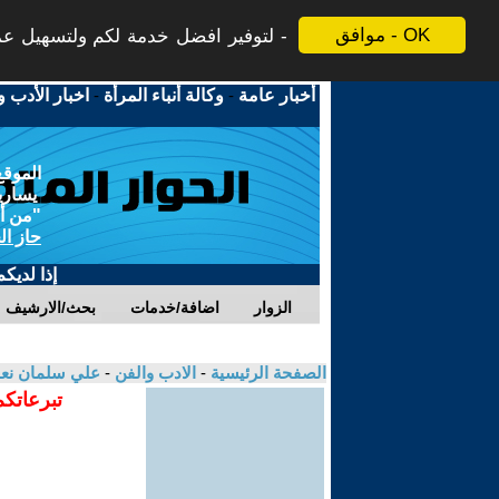
موافق - OK
لتوفير افضل خدمة لكم ولتسهيل عملي
أخبار عامة
-
وكالة أنباء المرأة
-
اخبار الأدب و
الموقع
يسارية
"من أج
حاز ال
إذا لديك
الزوار
اضافة/خدمات
بحث/الارشيف
الصفحة الرئيسية
-
الادب والفن
-
علي سلمان نع
تبرعاتكم