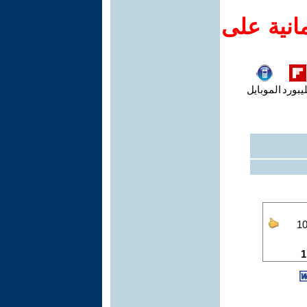
انية على
يبورد
الموبايل