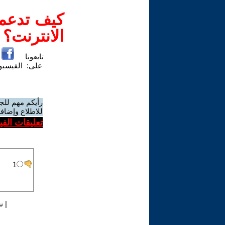
كيف تدعم-
الانترنت؟
تابعونا
على:
الفيسب
رأيكم مهم للج
للاطلاع وإضافة
تعليقات الف
|
ن