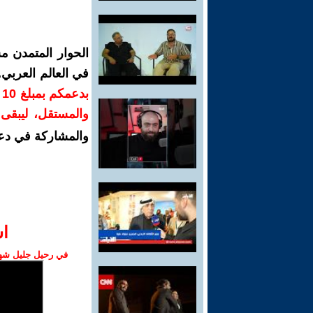
الحوار المتمدن م
في العالم العربي
ب
والمستقل، ليبقى ص
والمشاركة في دع
ا‫
في رحيل جليل شهبا