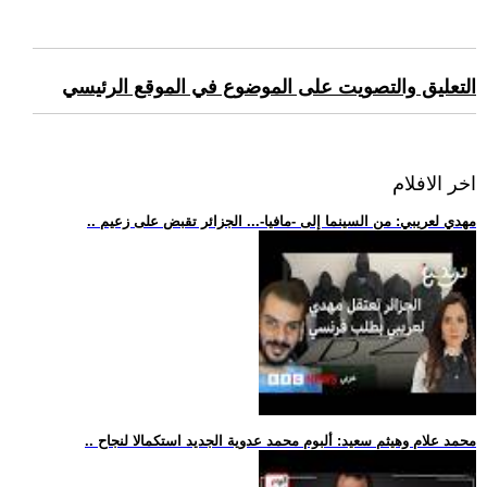
التعليق والتصويت على الموضوع في الموقع الرئيسي
اخر الافلام
.. مهدي لعريبي: من السينما إلى -مافيا-... الجزائر تقبض على زعيم
.. محمد علام وهيثم سعيد: ألبوم محمد عدوية الجديد استكمالا لنجاح