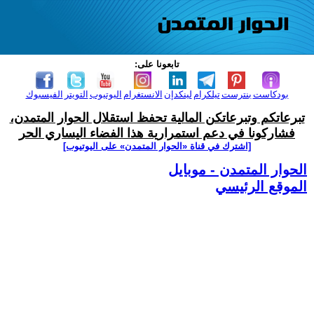
تابعونا على:
بودكاست
بنترست
تيلكرام
لينكدإن
الانستغرام
اليوتيوب
التويتر
الفيسبوك
تبرعاتكم وتبرعاتكن المالية تحفظ استقلال الحوار المتمدن،
فشاركونا في دعم استمرارية هذا الفضاء اليساري الحر
[اشترك في قناة ‫«الحوار المتمدن» على اليوتيوب]
الحوار المتمدن - موبايل
الموقع الرئيسي