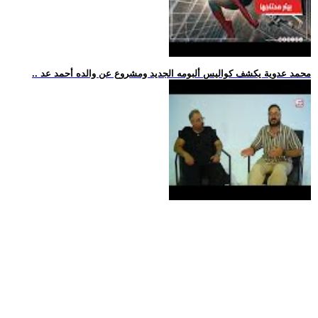
.. محمد عدوية يكشف كواليس ألبومه الجديد ومشروع عن والده أحمد عد